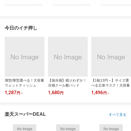
今日のイチ押し
薄型/厚型選べる！大容量
【強冷感】残りわずか！
【1枚13円～】サイズ選
ウェットティッシュ
冷感クール敷パッド
べる立体マスク！大容量
1,287
1,680
1,496
円
～
円
円
～
楽天スーパーDEAL
すべて見る
No Image
No Image
No Image