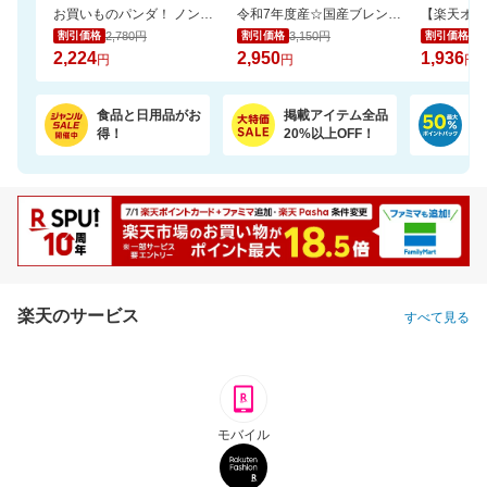
お買いものパンダ！ ノンアルコール 除菌ウェットシート 60枚 24個
令和7年度産☆国産ブレンド米5kgがお買い得！【楽天オリジナル】
2,780円
3,150円
2,
割引価格
割引価格
割引価格
2,224
2,950
1,936
円
円
円
食品と日用品がお
掲載アイテム全品
日
得！
20%以上OFF！
ポ
楽天のサービス
すべて見る
モバイル