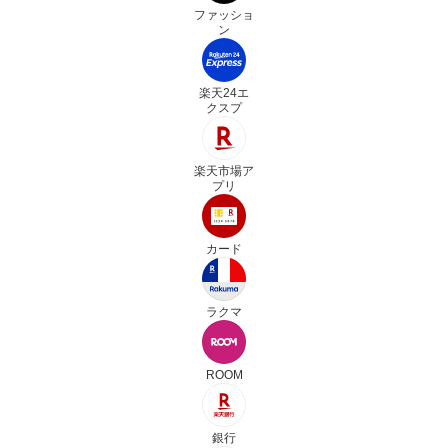
ファッショ
ン
楽天24エ
クスプ
楽天市場ア
プリ
カード
ラクマ
ROOM
銀行