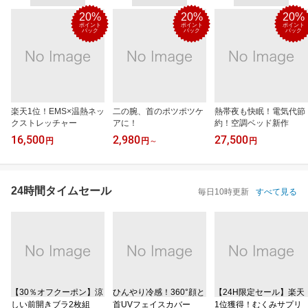
20%
20%
20%
ポイント
ポイント
ポイント
バック
バック
バック
楽天1位！EMS×温熱ネッ
二の腕、首のポツポツケ
熱帯夜も快眠！電気代節
クストレッチャー
アに！
約！空調ベッド新作
16,500
2,980
27,500
円
円
～
円
24時間タイムセール
毎日10時更新
すべて見る
【30％オフクーポン】涼
ひんやり冷感！360°顔と
【24H限定セール】楽天
しい前開きブラ2枚組
首UVフェイスカバー
1位獲得！むくみサプリ