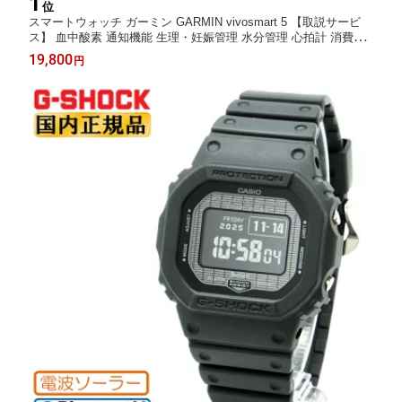
1
位
スマートウォッチ ガーミン GARMIN vivosmart 5 【取説サービ
ス】 血中酸素 通知機能 生理・妊娠管理 水分管理 心拍計 消費カ
ロリー ダイエット 防水 カレンダー タッチスクリーン ランニング
19,800
円
ウォーキング ヨガ 水泳 【在庫あり】