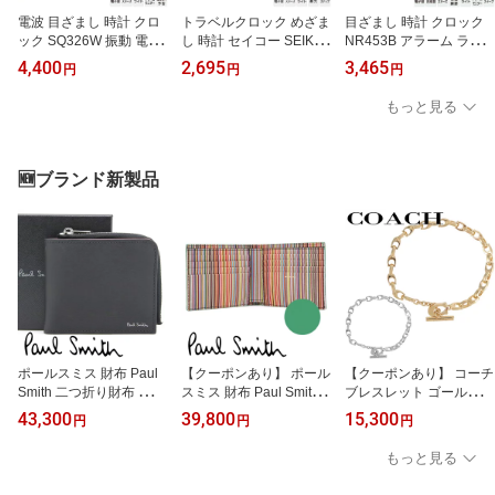
電波 目ざまし 時計 クロ
トラベルクロック めざま
目ざまし 時計 クロック
ック SQ326W 振動 電子
し 時計 セイコー SEIKO
NR453B アラーム ライ
音 アラーム 切り替え 枕
QQ807G クロック 電子
ト バード ネイチャーサ
4,400
2,695
3,465
円
円
円
元 ライト 目覚まし セイ
音 スヌーズ ライト 蓄光
ウンド スイープ 目覚ま
コー SEIKO 【お取り寄
ステップ トラベラ 目覚
し時計 セイコー SEIKO
もっと見る
せ】
まし時計 【お取り寄せ】
ピクシス PYXIS 【お取
り寄せ】
🆕ブランド新製品
ポールスミス 財布 Paul
【クーポンあり】 ポール
【クーポンあり】 コーチ
Smith 二つ折り財布 小銭
スミス 財布 Paul Smith
ブレスレット ゴールド
入れあり メンズ ブラッ
二つ折り財布 小銭入れな
シルバー シグネチャー
43,300
39,800
15,300
円
円
円
ク ボルドー スカイブル
し メンズ コバルトグリ
女性 レディース COACH
ー マルチストライプ M1
ーン マルチストライプ M
選べる2カラー 【376745
もっと見る
A-7970-WSTRGS 79
1A-4832-DMULTI 30
GLD710 376745RHO03
【在庫あり】【誕生日 お
【在庫あり】【誕生日 お
0】 ジュエリー アクセサ