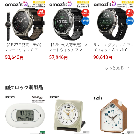
【8月27日発売・予約】
【8月中旬入荷予定】 ス
ランニングウォッチ アマ
スマートウォッチ アマズ
マートウォッチ アマズフ
ズフィット Amazfit Chee
フィット バランスウルト
ィット バランス3 Amazfi
tah 2 Ultra チーター2ウ
90,643
57,946
90,643
円
円
円
ラ Amazfit Balance Ultra
t Balance 3 【取説サービ
ルトラ 【取説サービス】
腕時計 AI音声操作 音声
ス】 腕時計 AI音声操作
スマートウォッチ GPS
もっと見る
通話 通知機能 GPS 音楽
音声通話 通知機能 GPS
トレラン トレイルランナ
保存 AMOLEDディスプ
音楽保存 AMOLEDディ
ー HYROX マラソン 懐中
レイ 30日間ロングバッ
スプレイ 21日間ロング
電灯 ヤマップ 標高マッ
テリー 水深45mダイビン
バッテリー 水深45mダイ
プ 等高線図 スキーマッ
🆕クロック新製品
グ スキューバ ゴルフラ
ビング スキューバ ゴル
プ 30日間バッテリー 音
ウンド
フラウンド
声通話 音楽 【在庫あ
り】