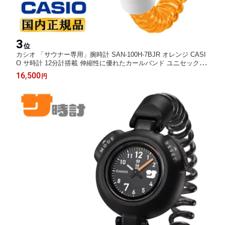
3
位
カシオ 「サウナー専用」腕時計 SAN-100H-7BJR オレンジ CASI
O サ時計 12分計搭載 伸縮性に優れたカールバンド ユニセックス
（SAN100H7BJR）
16,500
円