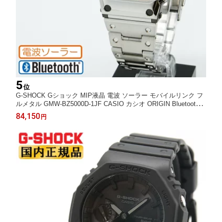
5
位
G-SHOCK Gショック MIP液晶 電波 ソーラー モバイルリンク フ
ルメタル GMW-BZ5000D-1JF CASIO カシオ ORIGIN Bluetooth
スクリューバック シルバー 銀色 メンズ 腕時計 日本製 Made in J
84,150
円
APAN （GMWBZ5000D1JF） [在庫あり]