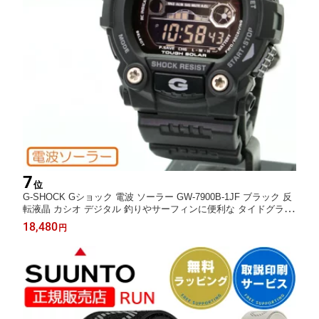
7
位
G-SHOCK Gショック 電波 ソーラー GW-7900B-1JF ブラック 反
転液晶 カシオ デジタル 釣りやサーフィンに便利な タイドグラフ
ムーンデータ タフソーラー 電波時計 メンズ 腕時計 （GW7900B
18,480
円
1JF） [在庫あり]