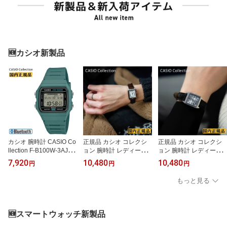
🆕カシオ新製品
カシオ 腕時計 CASIO Co
正規品 カシオ コレクシ
正規品 カシオ コレクシ
llection F-B100W-3AJF
ョン 腕時計 レディース L
ョン 腕時計 レディース L
歩数計 歩数計測 ステッ
TP-B150L-7B2JF レクタ
TP-B150L-7B1JF レクタ
7,920
10,480
10,480
円
円
円
プトラッカー スマホ連携
ンギュラー 長方形 ブラ
ンギュラー 長方形 ブラ
モバイルリンク デジタル
ウン レザー 茶色 革ベル
ック レザー 黒 革ベルト
もっと見る
角型 グリーン 緑 ユニセ
ト 革バンド ローマ数字
革バンド ローマ数字 ア
ックス（FB100W3AJF）
アナログ レトロ おしゃ
ナログ レトロ おしゃれ
[在庫あり]
れ かわいい 小さめ CASI
かわいい 小さめ CASIO
O Collection （LTPB150
Collection （LTPB150L7
🆕スマートウォッチ新製品
L7B2JF）
B1JF）