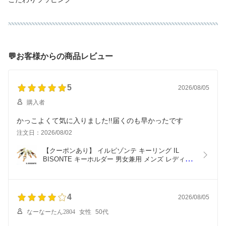
💬お客様からの商品レビュー
5
2026/08/05
購入者
かっこよくて気に入りました!!届くのも早かったです
注文日：2026/08/02
【クーポンあり】 イルビゾンテ キーリング IL 
BISONTE キーホルダー 男女兼用 メンズ レディー
ス 本革 SKH016 PG0001（C0551） 選べる5カラー 
【在庫あり】 【誕生日 お祝い プレゼント ギフト】
4
2026/08/05
なーなーたん2804
女性
50代