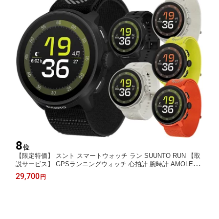
8
位
【限定特価】 スント スマートウォッチ ラン SUUNTO RUN 【取
説サービス】 GPSランニングウォッチ 心拍計 腕時計 AMOLED
血中酸素 音楽保存/再生 ランニング マラソン ウォーキング トレ
29,700
円
ラン 登山 サイクリング 【在庫あり】