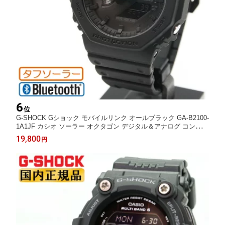
6
位
G-SHOCK Gショック モバイルリンク オールブラック GA-B2100-
1A1JF カシオ ソーラー オクタゴン デジタル＆アナログ コンビネ
ーション Bluetooth 黒 メンズ 腕時計（GAB21001A1JF） [在庫あ
19,800
円
り]