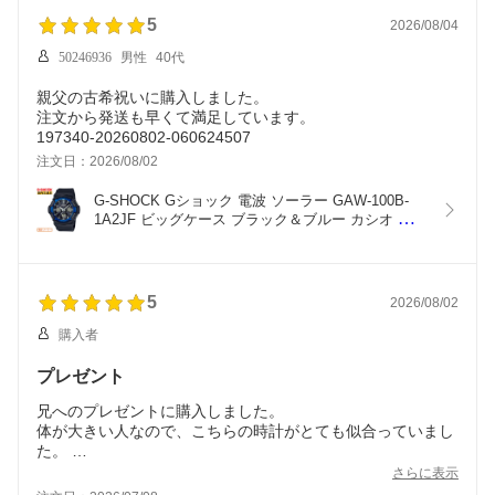
5
2026/08/04
50246936
男性
40代
親父の古希祝いに購入しました。
注文から発送も早くて満足しています。
197340-20260802-060624507
注文日：2026/08/02
G-SHOCK Gショック 電波 ソーラー GAW-100B-
1A2JF ビッグケース ブラック＆ブルー カシオ 電波
時計 デジタル＆アナログ 黒 青 メンズ 腕時計 
（GAW100B1A2JF） [在庫あり]
5
2026/08/02
購入者
プレゼント
兄へのプレゼントに購入しました。
体が大きい人なので、こちらの時計がとても似合っていまし
た。
さらに表示