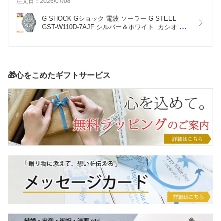
注文日：2026/07/08
G-SHOCK Gショック 電波 ソーラー G-STEEL 
GST-W110D-7AJF シルバー＆ホワイト  カシオ 電
波時計  デジタル＆アナログ メタルバンド ホワイト
&シルバー 白 銀 メンズ 腕時計 
（GSTW110D7AJF） [在庫あり]
🎁心をこめたギフトサービス