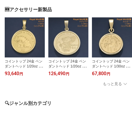
祝い プレゼント ギフ
祝い プレゼント ギフ
リー【在庫あり】【誕生
ト】
ト】
日 お祝い プレゼント ギ
🆕アクセサリー新製品
フト】
コイントップ 24金 ペン
コイントップ 24金 ペン
コイントップ 24金 ペン
ダントヘッド 1/20oz 1/2
ダントヘッド 1/20oz 1/2
ダントヘッド 1/30oz 1/3
0オンス キャット 猫 ネッ
0オンス テディベア ネッ
0オンス ユニコーン (神
93,640
126,490
67,800
円
円
円
クレストップ K24 純金 R
クレストップ K24 純金 R
聖・純粋・金運) ネック
oyal Mint社製 レディース
oyal Mint社製 レディース
レストップ K24 純金 Ro
もっと見る
メンズ 【プレゼント ギ
メンズ 【プレゼント ギ
yal Mint社製 レディース
フト 誕生日 お祝い】
フト 誕生日 お祝い】
メンズ 【プレゼント ギ
フト 誕生日 お祝い】
🔍ジャンル別カテゴリ