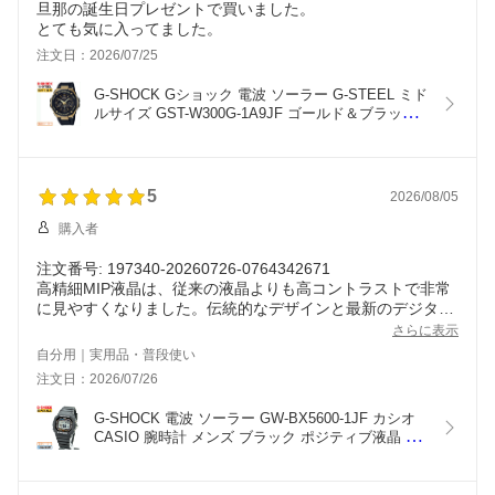
旦那の誕生日プレゼントで買いました。
とても気に入ってました。
注文日：2026/07/25
G-SHOCK Gショック 電波 ソーラー G-STEEL ミド
ルサイズ GST-W300G-1A9JF ゴールド＆ブラック 
カシオ アナログ＆デジタル コンビネーション 黒 金 
メンズ 腕時計 （GSTW300G1A9JF） [在庫あり]
5
2026/08/05
購入者
注文番号: 197340-20260726-0764342671
高精細MIP液晶は、従来の液晶よりも高コントラストで非常
に見やすくなりました。伝統的なデザインと最新のデジタル
技術がバランス良く融合した、非常に完成度の高い腕時計で
さらに表示
す。
自分用｜実用品・普段使い
注文日：2026/07/26
G-SHOCK 電波 ソーラー GW-BX5600-1JF カシオ 
CASIO 腕時計 メンズ ブラック ポジティブ液晶 
ORIGIN 5600 MIP液晶 デジタル スマホ連動 モバイ
ルリンク Bluetooth 正規品 （GWBX56001JF） [在
庫あり]