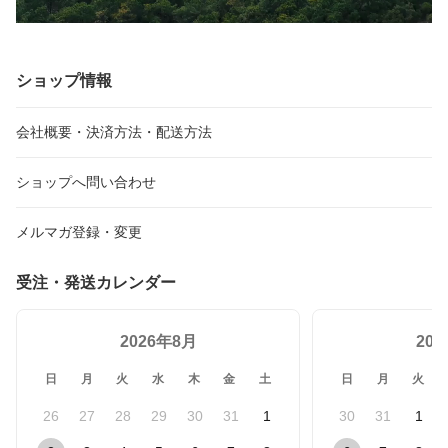
ショップ情報
会社概要・決済方法・配送方法
ショップへ問い合わせ
メルマガ登録・変更
受注・発送カレンダー
2026年8月
20
日
月
火
水
木
金
土
日
月
火
26
27
28
29
30
31
1
30
31
1