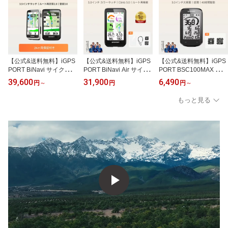
【公式&送料無料】iGPS
【公式&送料無料】iGPS
【公式&送料無料】iGPS
PORT BiNavi サイクルコ
PORT BiNavi Air サイク
PORT BSC100MAX サイ
ンピュータ サイコン 3.
ルコンピュータ GPSサイ
クルコンピュータ3.0イ
39,600
31,900
6,490
円
～
円
円
～
5''タッチスクリーン GPS
コン 自転車ナビ 3インチ
ンチGPSサイコン
搭載 自転車用ナビ トレ
タッチパネル
もっと見る
ーニング分析 チームライ
ド 継続ライド機能 モー
ション検知 あらゆるルー
トブックに対応 iClimb pr
o 35時間