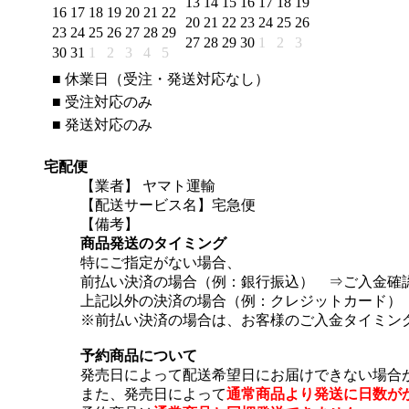
13
14
15
16
17
18
19
16
17
18
19
20
21
22
20
21
22
23
24
25
26
23
24
25
26
27
28
29
27
28
29
30
1
2
3
30
31
1
2
3
4
5
■
休業日（受注・発送対応なし）
■
受注対応のみ
■
発送対応のみ
宅配便
【業者】 ヤマト運輸
【配送サービス名】宅急便
【備考】
商品発送のタイミング
特にご指定がない場合、
前払い決済の場合（例：銀行振込） ⇒ご入金確
上記以外の決済の場合（例：クレジットカード）
※前払い決済の場合は、お客様のご入金タイミン
予約商品について
発売日によって配送希望日にお届けできない場合
また、発売日によって
通常商品より発送に日数が