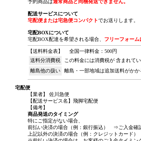
予約商品は
通常商品と同梱発送できません。
配送サービスについて
宅配便または宅急便コンパクト
でお送りします。
宅配BOXについて
宅配BOX配達を希望される場合、
フリーフォーム
【送料料金表】
全国一律料金：500円
送料分消費税
この料金には消費税が 含まれて
離島他の扱い
離島・一部地域は追加送料がかか
宅配便
【業者】 佐川急便
【配送サービス名】飛脚宅配便
【備考】
商品発送のタイミング
特にご指定がない場合、
前払い決済の場合（例：銀行振込） ⇒ご入金確
上記以外の決済の場合（例：クレジットカード）
※前払い決済の場合は、お客様のご入金タイミン