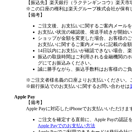
【振込先】楽天銀行（ラクテンギンコウ）楽天市場支
※この口座の権利は楽天グループ株式会社が保有
【備考】
ご注文後、お支払いに関するご案内メールを
お支払い状況の確認後、発送手続きが開始い
ショップが金額を変更した場合、お客様のご
お支払いに関するご案内メールに記載の金額
14日以内にお支払いが確認できない場合、
振込の取扱時間はご利用される金融機関のホ
グにてお振込みください。
誠に勝手ながら、振込手数料はお客様のご負
※ご注文者様名義の口座よりお支払いください。
※銀行振込でのお支払いに関するお問い合わせは
Apple Pay
【備考】
Apple Payに対応したiPhoneでお支払いいただけま
ご注文を確定する直前に、Apple Payの認
Apple Payでのお支払い方法
Apple Payでご利用できるカードは発行会