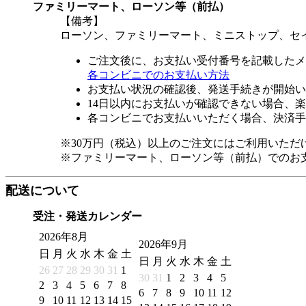
ファミリーマート、ローソン等（前払）
【備考】
ローソン、ファミリーマート、ミニストップ、セ
ご注文後に、お支払い受付番号を記載したメ
各コンビニでのお支払い方法
お支払い状況の確認後、発送手続きが開始い
14日以内にお支払いが確認できない場合、
各コンビニでお支払いいただく場合、決済手
※30万円（税込）以上のご注文にはご利用いただ
※ファミリーマート、ローソン等（前払）でのお
配送について
受注・発送カレンダー
2026年8月
2026年9月
日
月
火
水
木
金
土
日
月
火
水
木
金
土
26
27
28
29
30
31
1
30
31
1
2
3
4
5
2
3
4
5
6
7
8
6
7
8
9
10
11
12
9
10
11
12
13
14
15