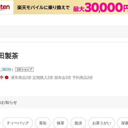
田製茶
1,382
件）
中
通常商品2倍 定期購入2倍 頒布会2倍 予約商品2倍
のお知らせ
ティーバッグ
茶缶
抹茶
急須
お茶うがい
深