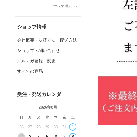
すべて見る
ショップ情報
会社概要・決済方法・配送方法
ショップへ問い合わせ
メルマガ登録・変更
すべての商品
受注・発送カレンダー
2026年8月
日
月
火
水
木
金
土
26
27
28
29
30
31
1
2
3
4
5
6
7
8