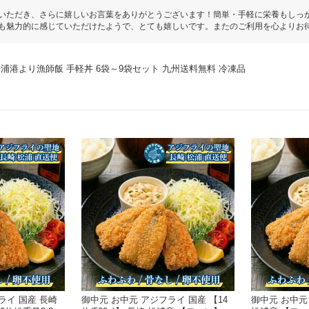
いただき、さらに嬉しいお言葉をありがとうございます！簡単・手軽に栄養もしっ
も魅力的に感じていただけたようで、とても嬉しいです。またのご利用を心よりお
浦港より漁師飯 手軽丼 6袋～9袋セット 九州送料無料 冷凍品
ライ 国産 長崎
御中元 お中元 アジフライ 国産 【14
御中元 お中元