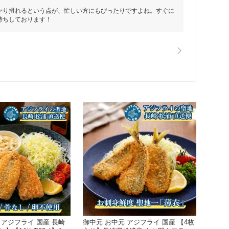
かり摂れるという点が、忙しい方にもぴったりですよね。すぐに
待ちしております！
 アジフライ 国産 長崎
御中元 お中元 アジフライ 国産 【4枚