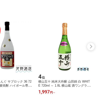
4
5
位
位
んぐ サブロック 36 72
横山五十 純米大吟醸 山田錦 白 WHIT
御中元
本格麦焼酎 ハイボール専用
E 720ml ～ 1.8L 横山蔵 酒ワングラン
松浦産 
岐
プリ優勝 日本酒 よこやま 重家酒造
ック～
1,997
6,40
円
～
長崎県 壱岐 フルーティー 人気
無料 
お取り
浦直送
ワンフ