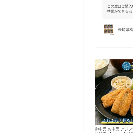
この度はご購入
準備ができる点
長崎県松
御中元 お中元 アジフ