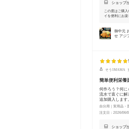
ショップ
この度はご購入
イを便利にお楽
御中元 
せ アジ
そう1MAMA
簡単便利栄養
何作ろう？何に
流水で直ぐに解
追加購入します
自分用｜実用品・
注文日：2026/06/0
ショップ