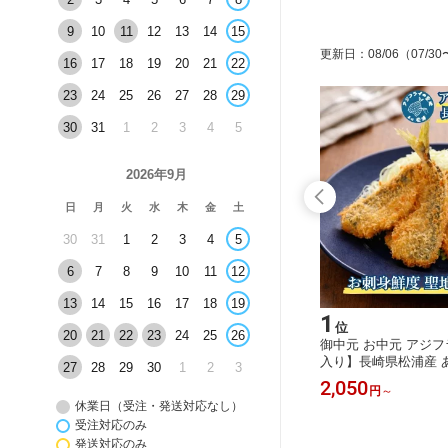
9
10
11
12
13
14
15
更新日
：
08/06
（07/30
16
17
18
19
20
21
22
23
24
25
26
27
28
29
30
31
1
2
3
4
5
2026年9月
日
月
火
水
木
金
土
30
31
1
2
3
4
5
6
7
8
9
10
11
12
13
14
15
16
17
18
19
15
1
位
位
20
21
22
23
24
25
26
720ml
焼酎 じゃがいも焼酎 じゃがたらお春
御中元 お中元 アジフ
じゃがいも焼酎 25度 720ml 長崎のお
入り】長崎県松浦産 
27
28
29
30
1
2
3
酒 福田酒造（長崎県平戸市）
(尾付き) アジフライ
1,452
2,050
円
円
～
り寄せ 送料無料 卵不
休業日（受注・発送対応なし）
ド魚 長崎県松浦直送 
受注対応のみ
フライ
発送対応のみ