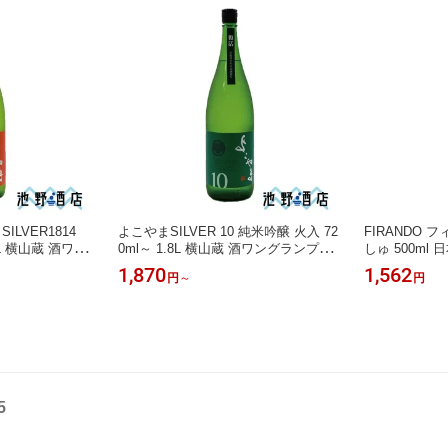
ILVER1814
よこやまSILVER 10 純米吟醸 火入 72
FIRANDO 
8L 横山蔵 酒ワン
0ml～ 1.8L 横山蔵 酒ワングランプリ
しゅ 500ml
ま 重家酒造 長
優勝 よこやま 重家酒造 長崎県 壱岐
崎県 平戸市 
1,870
1,562
円
～
円
ー 人気
フルーティー 人気
飲みやすい
5