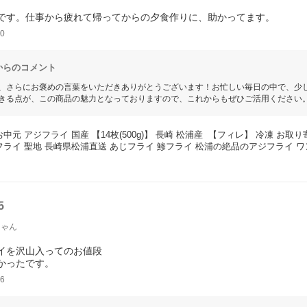
です。仕事から疲れて帰ってからの夕食作りに、助かってます。
0
からのコメント
、さらにお褒めの言葉をいただきありがとうございます！お忙しい毎日の中で、少
きる点が、この商品の魅力となっておりますので、これからもぜひご活用ください
お中元 アジフライ 国産 【14枚(500g)】 長崎 松浦産  【フィレ】 冷凍 お
フライ 聖地 長崎県松浦直送 あじフライ 鯵フライ 松浦の絶品のアジフライ 
5
ちゃん
イを沢山入ってのお値段
かったです。
6