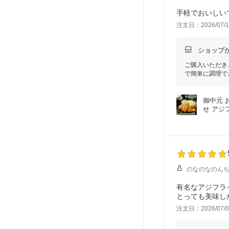
手軽でおいしい
注文日：2026/07/1
ショップ
ご購入いただき
で簡単に調理で
御中元 
せ アジ
のなのなのん
有名なアジフラ
とっても美味し
注文日：2026/07/0