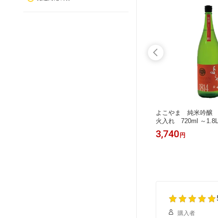
米大吟醸
本格麦焼酎 つくし 720ml 2本セット
よこやま 純米吟醸 S
白 黒 アルコール25度 福岡 全国一律
火入れ 720ml ～1.
送料無料
グランプリ優勝 よこや
4,500
3,740
円
円
崎県 壱岐 フルーティ
購入者