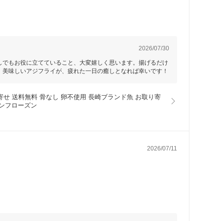
2026/07/30
しでもお役に立てていること、大変嬉しく思います。揚げるだけ
。美味しいアジフライが、疲れた一日の癒しとなれば幸いです！
取り寄せ 送料無料 骨なし 卵不使用 長崎ブランド魚 お取り寄
ワンフローズン
2026/07/11