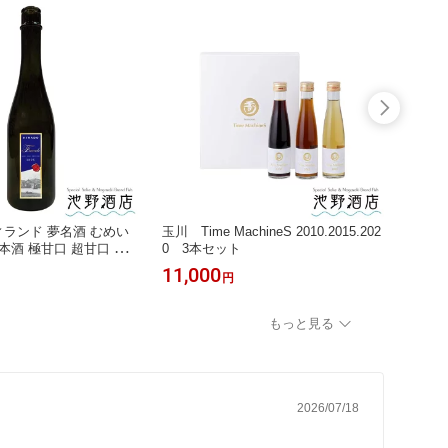
フィランド 夢名酒 むめい
玉川 Time MachineS 2010.2015.202
【受注
 日本酒 極甘口 超甘口 長
0 3本セット
山田錦 
食前酒 デザート酒 甘口
11,000
242,
円
もっと見る
2026/07/18