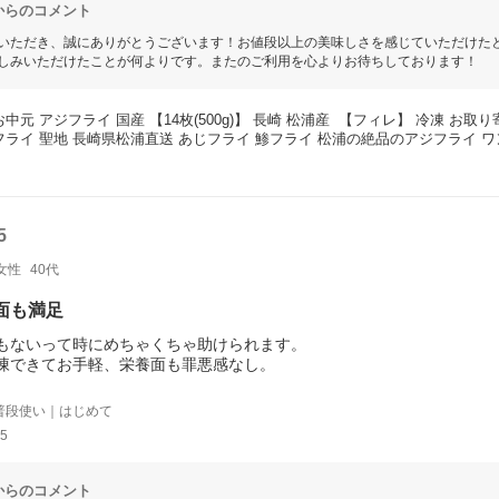
からのコメント
いただき、誠にありがとうございます！お値段以上の美味しさを感じていただけたと
しみいただけたことが何よりです。またのご利用を心よりお待ちしております！
お中元 アジフライ 国産 【14枚(500g)】 長崎 松浦産  【フィレ】 冷凍 お
フライ 聖地 長崎県松浦直送 あじフライ 鯵フライ 松浦の絶品のアジフライ 
5
女性
40代
面も満足
もないって時にめちゃくちゃ助けられます。
凍できてお手軽、栄養面も罪悪感なし。
。
普段使い｜はじめて
5
からのコメント