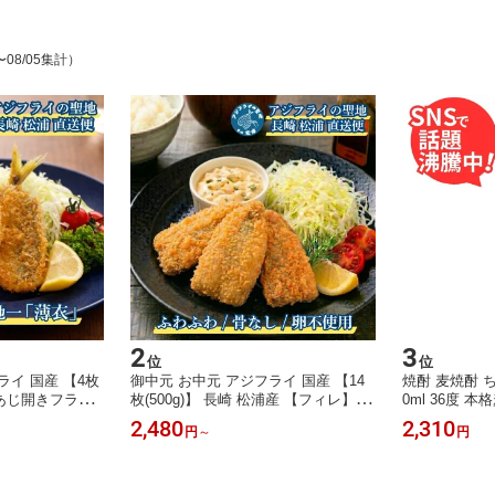
〜08/05集計）
2
3
位
位
ライ 国産 【4枚
御中元 お中元 アジフライ 国産 【14
焼酎 麦焼酎 ち
あじ開きフライ
枚(500g)】 長崎 松浦産 【フィレ】 冷
0ml 36度 
の聖地 冷凍 お取
凍 お取り寄せ 送料無料 骨なし 卵不
焼酎 長崎 壱
2,480
2,310
円
～
円
使用 長崎ブラン
使用 長崎ブランド魚 お取り寄せ アジ
あじフライ アジ
フライ 聖地 長崎県松浦直送 あじフラ
イ 鯵フライ 松浦の絶品のアジフライ
ワンフローズン