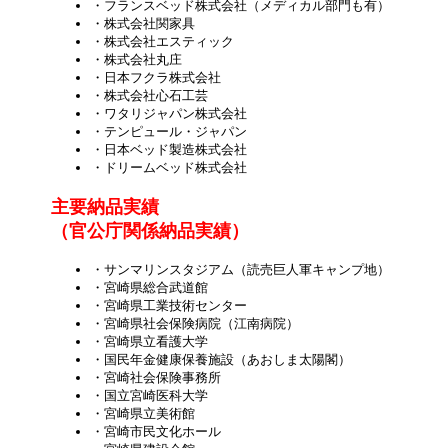
・フランスベッド株式会社（メディカル部門も有）
・株式会社関家具
・株式会社エスティック
・株式会社丸庄
・日本フクラ株式会社
・株式会社心石工芸
・ワタリジャパン株式会社
・テンピュール・ジャパン
・日本ベッド製造株式会社
・ドリームベッド株式会社
主要納品実績
（官公庁関係納品実績）
・サンマリンスタジアム（読売巨人軍キャンプ地）
・宮崎県総合武道館
・宮崎県工業技術センター
・宮崎県社会保険病院（江南病院）
・宮崎県立看護大学
・国民年金健康保養施設（あおしま太陽閣）
・宮崎社会保険事務所
・国立宮崎医科大学
・宮崎県立美術館
・宮崎市民文化ホール