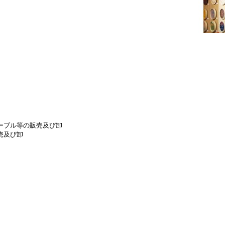
ーブル等の販売及び卸
売及び卸