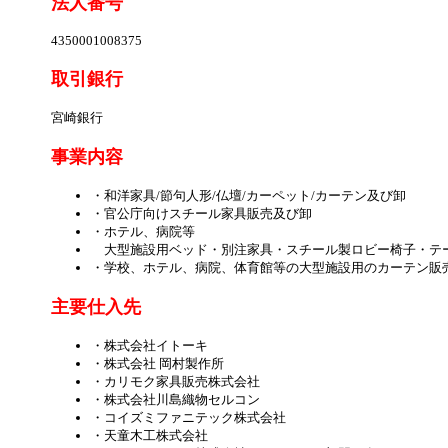
法人番号
4350001008375
取引銀行
宮崎銀行
事業内容
・和洋家具/節句人形/仏壇/カーペット/カーテン及び卸
・官公庁向けスチール家具販売及び卸
・ホテル、病院等
大型施設用ベッド・別注家具・スチール製ロビー椅子・テ
・学校、ホテル、病院、体育館等の大型施設用のカーテン販
主要仕入先
・株式会社イトーキ
・株式会社 岡村製作所
・カリモク家具販売株式会社
・株式会社川島織物セルコン
・コイズミファニテック株式会社
・天童木工株式会社