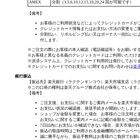
AMEX
分割（3,5,6,10,12,15,18,20,24 回が可能です）
【備考】
お客様のご利用状況などによってクレジットカードが
クレジットカード情報またはお支払い方法の変更をご
分割払い、リボルビング払い又はボーナス一括払いによ
付します。
※ご注文の際にお客様の本人確認（電話確認等）をお願いす
※お客様と異なる名義のクレジットカードはご利用いただけ
※決済システム上、クレジットカード利用控は発行しており
※クレジットカードでのお支払いに関するお問い合わせは
楽
銀行振込
【振込先】楽天銀行（ラクテンギンコウ）楽天市場支店（ラクテン
※この口座の権利は楽天グループ株式会社が保有しています
【備考】
ご注文後、お支払いに関するご案内メールを楽天市場
お支払い状況の確認後、発送手続きが開始いたします
ショップが金額を変更した場合、お客様のご注文時と
お支払いに関するご案内メールに記載の金額をご確認
7日以内にお支払いが確認できない場合、楽天市場が
振込の取扱時間はご利用される金融機関のホームペー
誠に勝手ながら、振込手数料はお客様のご負担でお願