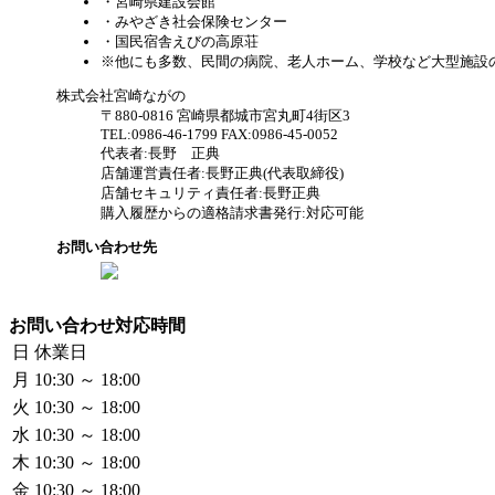
・宮崎県建設会館
・みやざき社会保険センター
・国民宿舎えびの高原荘
※他にも多数、民間の病院、老人ホーム、学校など大型施設
株式会社宮崎ながの
〒880-0816 宮崎県都城市宮丸町4街区3
TEL:0986-46-1799 FAX:0986-45-0052
代表者:長野 正典
店舗運営責任者:長野正典(代表取締役)
店舗セキュリティ責任者:長野正典
購入履歴からの適格請求書発行:対応可能
お問い合わせ先
お問い合わせ対応時間
日
休業日
月
10:30 ～ 18:00
火
10:30 ～ 18:00
水
10:30 ～ 18:00
木
10:30 ～ 18:00
金
10:30 ～ 18:00