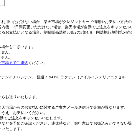
ご利用いただけない場合、楽天市場がクレジットカード情報やお支払い方法の
案内後、7日間変更いただけない場合、楽天市場が自動でご注文をキャンセル
るお支払いとなる場合、割賦販売法第30条2の3第4項、同法施行規則第54
る場合もございます。
ません。
ません。
天市場までご連絡
ください。
イチバシテン） 普通 2194190 ラクテン（アイルインテリアエクセル
。
からお送りいたします。
。
楽天市場からのお支払いに関するご案内メール送信時で金額が異なります。
のうえ、お支払いください。
自動でご注文をキャンセルいたします。
ジなどを予めご確認ください。連休時など、銀行窓口でお振込みができない場
いいたします。