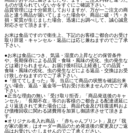
ものが送られていないかをすぐにご確認下さい。
品質管理には十分留意しておりますが、万が一ご注文の商
品と違う商品が届いてしまった場合や、商品に破・汚・き
損・変質が生じました場合、迅速にお調べして、誠心誠意
対応させて頂きます。
お米は食品ですので衛生上、下記のお客様ご都合のお受け
取り辞退・キャンセル・返品には応じ兼ねますのでご了承
下さい。
●お米は食品につき、気温・湿度の上昇などの保管条件
や、長期保存による品質・食味・風味の劣化、虫の発生な
どは避けられません。お届け後8日以上経過しての品質・
食味・風味の劣化、虫の発生などによる返品・交換はお受
け致しかねますのでご了承下さい。
●『捨ててしまった』等、当店にて商品の状態を確認出来
ない場合、返品・返金等一切お受け出来ませんのでご了承
下さい
●正当な理由の無い「受け取り拒否」「商品発送後のキャ
ンセル」「長期不在」等のお客様のご都合よる配達遅延に
より返送されて来た場合には、商品代金及び往復送料およ
び債権回収に関わる諸費用を加算し御請求させて頂きま
す。
●オリジナル名入れ商品・「赤ちゃんプリント」及び「我
が家の新米」はオーダー商品のため発送後の変更及びご返
品はお受けいたしませんのでご了承ください。