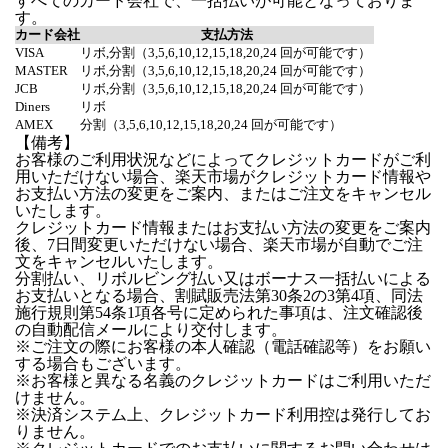
すべてのカード会社で、一括払いが可能となっておりま
す。
カード会社
支払方法
VISA
リボ,分割（3,5,6,10,12,15,18,20,24 回が可能です）
MASTER
リボ,分割（3,5,6,10,12,15,18,20,24 回が可能です）
JCB
リボ,分割（3,5,6,10,12,15,18,20,24 回が可能です）
Diners
リボ
AMEX
分割（3,5,6,10,12,15,18,20,24 回が可能です）
【備考】
お客様のご利用状況などによってクレジットカードがご利
用いただけない場合、楽天市場がクレジットカード情報や
お支払い方法の変更をご案内、またはご注文をキャンセル
いたします。
クレジットカード情報またはお支払い方法の変更をご案内
後、7日間変更いただけない場合、楽天市場が自動でご注
文をキャンセルいたします。
分割払い、リボルビング払い又はボーナス一括払いによる
お支払いとなる場合、割賦販売法第30条2の3第4項、同法
施行規則第54条1項各号に定められた事項は、注文確認後
の自動配信メールにより交付します。
※ご注文の際にお客様の本人確認（電話確認等）をお願い
する場合もございます。
※お客様と異なる名義のクレジットカードはご利用いただ
けません。
※決済システム上、クレジットカード利用控は発行してお
りません。