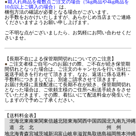
●
箱入れ商品を複数点ご注文の場合（5kg商品や4kg商品を
10点以上ご購入の場合）
は、
梱包方法の確認が必要となる場合がございます。
お手数をおかけいたしますが、あらかじめ当店までご連絡
くださいますようお願い申し上げます。
ご不明な点がございましたら、お気軽にお問い合わせくだ
さいませ。
【長期不在による保管期間切れについてのご注意】
●
ご注文者様ご自宅へのお届けの際、ご不在が続き保管期
間切れとなった場合は、ご注文のキャンセルを行い当社に
返送手続きを行わせて頂きます。なお、返送に係る送料・
手数料につきましては、別途ご請求させて頂きます。
お届け先様に直接配達にて長期不在が続き、保管期間切れ
となった場合は、ご依頼主様のご住所へ転送手続きをさせ
ていただきます。その際、着払いにて配送料金が発生いた
しますので予めご了承ください。
【送料料金表】
北海
北東
南東
関東
信越
北陸
東海
関西
中国
四国
北九
南九
沖縄
道
北
北
州
州
地
北海
青森
宮城
茨城
新潟
富山
岐阜
滋賀
鳥取
徳島
福岡
熊本
沖縄