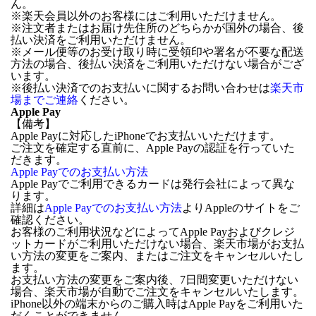
ん。
※楽天会員以外のお客様にはご利用いただけません。
※注文者またはお届け先住所のどちらかが国外の場合、後
払い決済をご利用いただけません。
※メール便等のお受け取り時に受領印や署名が不要な配送
方法の場合、後払い決済をご利用いただけない場合がござ
います。
※後払い決済でのお支払いに関するお問い合わせは
楽天市
場までご連絡
ください。
Apple Pay
【備考】
Apple Payに対応したiPhoneでお支払いいただけます。
ご注文を確定する直前に、Apple Payの認証を行っていた
だきます。
Apple Payでのお支払い方法
Apple Payでご利用できるカードは発行会社によって異な
ります。
詳細は
Apple Payでのお支払い方法
よりAppleのサイトをご
確認ください。
お客様のご利用状況などによってApple Payおよびクレジ
ットカードがご利用いただけない場合、楽天市場がお支払
い方法の変更をご案内、またはご注文をキャンセルいたし
ます。
お支払い方法の変更をご案内後、7日間変更いただけない
場合、楽天市場が自動でご注文をキャンセルいたします。
iPhone以外の端末からのご購入時はApple Payをご利用いた
だくことができません。