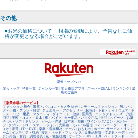
その他
■お米の価格について 相場の変動により、予告なしに価
格が変更となる場合がございます。
楽天トップへ >>
楽天トップ
|
特集一覧
|
ジャンル一覧
|
楽天市場アプリ
|
スーパーDEAL
|
ランキング
|
出
店のご案内
【楽天市場のサービス】
ファッション 総合
|
家電・パソコン・カメラ 総合
|
レディースファッション
|
靴
|
バッ
グ・小物・ブランド雑貨
|
ジュエリー・アクセサリー
|
腕時計
|
下着・ナイトウェア
|
キ
ッズ・ベビー用品・マタニティ
|
ダイエット・健康
|
医薬品・コンタクトレンズ・介護
用品
|
美容・コスメ・香水
|
車・バイク
|
カー用品・バイク用品
|
食品
|
スイーツ・お菓
子
|
水・ソフトドリンク
|
ビール・洋酒
|
日本酒・焼酎
|
ワイン
|
パソコン・PCパー
ツ
|
タブレットPC・スマートフォン
|
光回線・モバイル通信
|
TV・レコーダー・オーデ
ィオ
|
家電
|
CD・DVD
|
楽器・音楽機材
|
ゲーム
|
おもちゃ
|
ホビー
|
サービス・リフォ
ーム
|
インテリア・収納
|
寝具・ベッド・マットレス
|
日用品雑貨・文房具・手芸
|
キッ
チン用品・食器・調理器具
|
花・観葉植物
|
ガーデン・DIY・工具
|
ペットフード ・ ペ