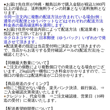
●
お届け先住所が沖縄・離島以外で購入金額が税込3,980円
以上の場合は、送料無料ラインの対象となり送料無料とな
ります。
※同一注文内に複数の配送方法が含まれている場合(例：
通常の宅配便とゆうパケットなど)はそれぞれの配送方法
料金表の最高値送料を適用します。
●
お届け住所や発送内容によって配送方法（配送業者）を
指定させて頂いております。
※クロネコヤマト・日本郵便（ゆうパック）いずれかで発
送させて頂きます。
●
配送業者の指定は当店受付時に決定させて頂きますの
で、当店からお送りする受付確認メールの[配送方法]をご
確認ください。
【同梱最大数量について】
●
ご注文の個数により複数個口での発送となる場合がござ
います。25kg以内一梱包につき料金がかかりますので、二
個口の場合には配送料金が二口分かかります。
【商品発送のタイミング】
●
特にご指定がない場合、楽天バンク決済、銀行振込、⇒
ご入金確認次第発送いたします。
●
クレジット、代金引換 ⇒ご注文確認後、営業日（16時
迄の受付）に発送いたします。
【配送希望時間帯について】