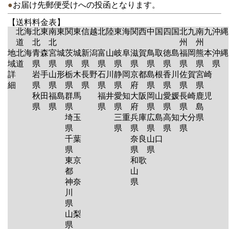
●
お届け先郵便受けへの投函となります。
【送料料金表】
北海
北東
南東
関東
信越
北陸
東海
関西
中国
四国
北九
南九
沖縄
道
北
北
州
州
地
北海
青森
宮城
茨城
新潟
富山
岐阜
滋賀
鳥取
徳島
福岡
熊本
沖縄
域
道
県
県
県
県
県
県
県
県
県
県
県
県
詳
岩手
山形
栃木
長野
石川
静岡
京都
島根
香川
佐賀
宮崎
細
県
県
県
県
県
県
府
県
県
県
県
秋田
福島
群馬
福井
愛知
大阪
岡山
愛媛
長崎
鹿児
県
県
県
県
県
府
県
県
県
島
埼玉
三重
兵庫
広島
高知
大分
県
県
県
県
県
県
県
千葉
奈良
山口
県
県
県
東京
和歌
都
山
神奈
県
川
県
山梨
県