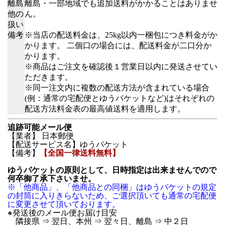
離島
離島・一部地域でも追加送料がかかることはありませ
他の
ん。
扱い
備考
※当店の配送料金は、25kg以内一梱包につき料金がか
かります。 二個口の場合には、配送料金が二口分か
かります。
※商品はご注文を確認後１営業日以内に発送させてい
ただきます。
※同一注文内に複数の配送方法が含まれている場合
(例：通常の宅配便とゆうパケットなど)はそれぞれの
配送方法料金表の最高値送料を適用します。
追跡可能メール便
【業者】 日本郵便
【配送サービス名】ゆうパケット
【備考】
【全国一律送料無料】
ゆうパケットの原則として、日時指定は出来ませんでので
何卒御了承下さいませ。
※「他商品」、「他商品との同梱」はゆうパケットの規定
の封筒に入りきらないため、ご選択頂いても通常の宅配便
に変更させて頂いております。
●
発送後のメール便お届け目安
隣接県 ⇒ 翌日、本州 ⇒ 翌々日、離島 ⇒ 中２日