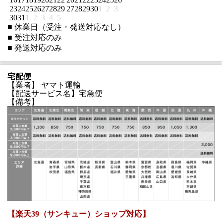
23
24
25
26
27
28
29
27
28
29
30
1
2
3
30
31
1
2
3
4
5
■
休業日（受注・発送対応なし）
■
受注対応のみ
■
発送対応のみ
宅配便
【業者】 ヤマト運輸
【配送サービス名】宅急便
【備考】
【楽天39（サンキュー）ショップ対応】