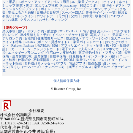
ット用品
|
スポーツ・アウトドア
|
ゴルフ用品
|
本
（
楽天ブックス
） |
ポイント
|
ネット
ショップ 開業・開店
|
楽天ウェブ検索
|
R-magazine（雑誌コラボ）
|
贈り物・ギフト
|
フ
ァッション公式ブランド
|
ポイントアップ
|
ディズニーゾーン
|
サンリオゾーン
|
まち
楽
|
楽天ふるさと納税
|
日用品翌日配達
|
スーパーDEAL
|
開催中イベント一覧
|
福袋＆
初売り
|
バレンタイン
|
ホワイトデー
|
母の日
|
父の日
|
お中元
|
敬老の日
|
ハロウィ
ン
|
お歳暮
|
クリスマス
|
おせち
|
ランキング
【楽天グループ】
楽天市場
|
旅行・ホテル予約・航空券
|
本・DVD・CD
|
電子書籍 楽天Kobo
|
ゴルフ場予
約
|
レシピ
|
車検見積もり・予約
|
イベント・チケット販売
|
写真プリント
|
美容室・ヘ
アサロン予約
|
女性向け健康管理サービス
|
物流委託・アウトソーシング
|
楽天スーパー
ポイント特集
|
Rebates（ポイント提携サイト）
|
楽天ポイントカード
|
おでかけでポイ
ント
|
Rakuten Fashion
|
地方競馬
|
競輪
|
アフィリエイト
|
ネット証券（株・FX・投資信
託）
|
カードローン
|
クレジットカード
|
電子マネー
|
決済システム
|
スマホでカード決
済
|
エネルギープランニング
|
住宅ローン変動金利（固定特約付き）・フラット35
|
損害
保険・生命保険比較
|
生命保険
|
自動車保険一括見積もり
|
インターネット銀行
|
ニュー
ス・検索
|
仕事紹介
|
不動産情報
|
ブログ
|
ROOM
|
楽天モバイル
|
プロバイダ・インタ
ーネット接続
|
無料通話＆メッセージアプリ
|
電話アプリ
|
動画配信
|
占い
|
toto・
BIG
|
宝くじ（ナンバーズ4・ナンバーズ3）
|
楽天イーグルス
|
楽天グループ サービス一
覧
個人情報保護方針
© Rakuten Group, Inc.
会社概要
株式会社今議商店
〒940-0004 新潟県長岡市高見町3024
TEL:0258-24-2455 FAX:0258-24-2466
代表者
:
今井 伸哉
店舗運営責任者
:
今井 伸哉(店長)