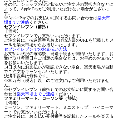
その他、ショップの設定状況やご注文時の選択内容などに
よって、Apple Payがご利用いただけない場合がございま
す。
※Apple Payでのお支払いに関するお問い合わせは
楽天市
場までご連絡
ください。
セブンイレブン（前払）
【備考】
セブンイレブンでお支払いいただけます。
ご注文後に、払込票番号および払込票のURLを記載したメ
ールを楽天市場からお送りいたします。
セブンイレブンでのお支払い方法
お支払い状況の確認後、発送手続きが開始いたします。お
受け取り希望日をご指定の場合などは、お早めのお支払い
をお願いいたします。
14日以内にお支払いが確認できない場合、楽天市場が自動
でご注文をキャンセルいたします。
決済手数料は無料です。
※30万円（税込）以上のご注文にはご利用いただけませ
ん。
※セブンイレブン（前払）でのお支払いに関するお問い合
わせは
楽天市場までご連絡
ください。
ファミリーマート、ローソン等（前払）
【備考】
ローソン、ファミリーマート、ミニストップ、セイコーマ
ートでお支払いいただけます。
ご注文後に、お支払い受付番号を記載したメールを楽天市