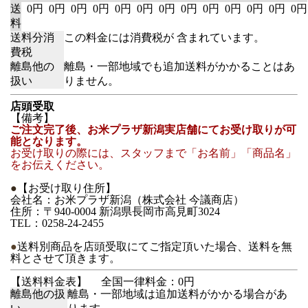
送
0円
0円
0円
0円
0円
0円
0円
0円
0円
0円
0円
0円
0円
料
送料分消
この料金には消費税が 含まれています。
費税
離島他の
離島・一部地域でも追加送料がかかることはあ
扱い
りません。
店頭受取
【備考】
ご注文完了後、お米プラザ新潟実店舗にてお受け取りが可
能となります。
お受け取りの際には、スタッフまで「お名前」「商品名」
をお伝えください。
●
【お受け取り住所】
会社名：お米プラザ新潟（株式会社 今議商店）
住所：〒940-0004 新潟県長岡市高見町3024
TEL：0258-24-2455
●
送料別商品を店頭受取にてご指定頂いた場合、送料を無
料とさせて頂きます。
【送料料金表】
全国一律料金：0円
離島他の扱
離島・一部地域は追加送料がかかる場合があ