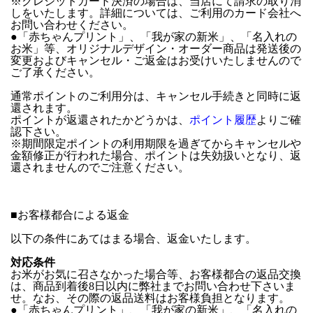
※クレジットカード決済の場合は、当店にて請求の取り消
しをいたします。詳細については、ご利用のカード会社へ
お問い合わせください。
●「赤ちゃんプリント」、「我が家の新米」、「名入れの
お米」等、オリジナルデザイン・オーダー商品は発送後の
変更およびキャンセル・ご返金はお受けいたしませんので
ご了承ください。
通常ポイントのご利用分は、キャンセル手続きと同時に返
還されます。
ポイントが返還されたかどうかは、
ポイント履歴
よりご確
認下さい。
※期間限定ポイントの利用期限を過ぎてからキャンセルや
金額修正が行われた場合、ポイントは失効扱いとなり、返
還されませんのでご注意ください。
■
お客様都合による返金
以下の条件にあてはまる場合、返金いたします。
対応条件
お米がお気に召さなかった場合等、お客様都合の返品交換
は、商品到着後8日以内に弊社までお問い合わせ下さいま
せ。なお、その際の返品送料はお客様負担となります。
●「赤ちゃんプリント」、「我が家の新米」、「名入れの