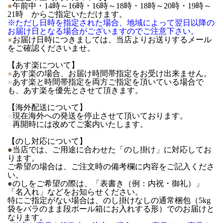
●
午前中・14時～16時・16時～18時・18時～20時・19時～
21時 からご指定いただけます。
※ただし日時を指定された場合、地域によって翌日以降の
お届け日となる場合がございますのでご注意下さい。
●
お届け日時につきましては、当店よりお送りするメール
をご確認くださいませ。
【あす楽について】
●
あす楽の場合、お届け時間帯指定をお受け出来ません。
●
あす楽と時間帯指定を両方ご指定を頂いている場合で
も、あす楽を優先とさせて頂きます。
【海外配送について】
●
現在海外への発送を停止させて頂いております。
●
再開時には改めてご案内いたします。
【のし対応について】
●
当店では、ご用途に合わせた「のし掛け」に対応してお
ります。
ご希望の場合は、ご注文時の備考欄に内容をご記入くださ
い。
●
のしをご希望の際は、「表書き（例：内祝・御礼）」
「名入れ」などをお知らせください。
特にご指定がない場合は、のし掛けなしの通常梱包（5kg
袋をバラのまま段ボール箱にお入れする形）でのお届けと
なります。