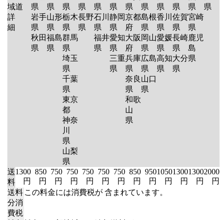
域
道
県
県
県
県
県
県
県
県
県
県
県
県
詳
岩手
山形
栃木
長野
石川
静岡
京都
島根
香川
佐賀
宮崎
細
県
県
県
県
県
県
府
県
県
県
県
秋田
福島
群馬
福井
愛知
大阪
岡山
愛媛
長崎
鹿児
県
県
県
県
県
府
県
県
県
島
埼玉
三重
兵庫
広島
高知
大分
県
県
県
県
県
県
県
千葉
奈良
山口
県
県
県
東京
和歌
都
山
神奈
県
川
県
山梨
県
送
1300
850
750
750
750
750
750
850
950
1050
1300
1300
2000
円
円
円
円
円
円
円
円
円
円
円
円
円
料
送料
この料金には消費税が 含まれています。
分消
費税