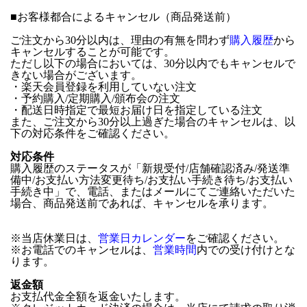
■
お客様都合によるキャンセル（商品発送前）
ご注文から30分以内は、理由の有無を問わず
購入履歴
から
キャンセルすることが可能です。
ただし以下の場合においては、30分以内でもキャンセルで
きない場合がございます。
・楽天会員登録を利用していない注文
・予約購入/定期購入/頒布会の注文
・配送日時指定で最短お届け日を指定している注文
また、ご注文から30分以上過ぎた場合のキャンセルは、以
下の対応条件をご確認ください。
対応条件
購入履歴のステータスが「新規受付/店舗確認済み/発送準
備中/お支払い方法変更待ち/お支払い手続き待ち/お支払い
手続き中」で、電話、またはメールにてご連絡いただいた
場合、商品発送前であれば、キャンセルを承ります。
※当店休業日は、
営業日カレンダー
をご確認ください。
※お電話でのキャンセルは、
営業時間
内での受け付けとな
ります。
返金額
お支払代金全額を返金いたします。