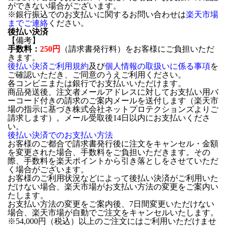
ができない場合がございます。
※銀行振込でのお支払いに関するお問い合わせは
楽天市場
までご連絡
ください。
後払い決済
【備考】
手数料：
250円
（請求書発行料）をお客様にご負担いただ
きます。
後払い決済ご利用規約
及び
個人情報の取扱いに係る事項
を
ご確認いただき、ご同意のうえご利用ください。
各コンビニまたは銀行でお支払いいただけます。
商品発送後、注文者メールアドレスに対してお支払い用バ
ーコード付きの請求のご案内メールを送付します（楽天市
場の指示に基づき株式会社ネットプロテクションズよりご
請求します）。メール受取後14日以内にお支払いくださ
い。
後払い決済でのお支払い方法
お客様のご都合で請求書発行後に注文をキャンセル・金額
を変更された場合、手数料をご負担いただきます。その
際、手数料を楽天ポイントから引き落としをさせていただ
く場合がございます。
お客様のご利用状況などによって後払い決済がご利用いた
だけない場合、楽天市場がお支払い方法の変更をご案内い
たします。
お支払い方法の変更をご案内後、7日間変更いただけない
場合、楽天市場が自動でご注文をキャンセルいたします。
※54,000円（税込）以上のご注文にはご利用いただけませ