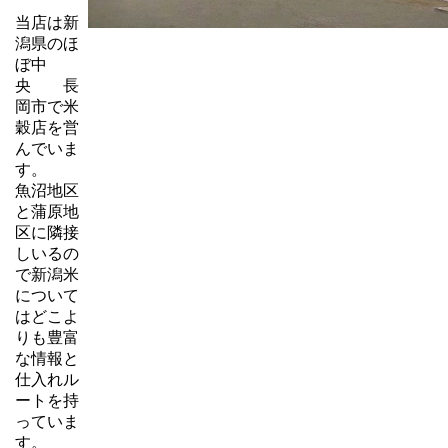
当店は新
潟県のほ
ぼ中
央 長
岡市で米
穀店を営
んでいま
す。
魚沼地区
と蒲原地
区に隣接
しいるの
で新潟米
について
はどこよ
りも豊富
な情報と
仕入れル
ートを持
っていま
す。