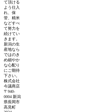
て頂ける
よう仕入
れ、保
管、精米
などすべ
て努力を
続けてい
きます。
新潟の生
産地なら
ではのき
め細やか
な心配り
にご期待
下さい。
株式会社
今議商店
〒940-
0004 新潟
県長岡市
高見町