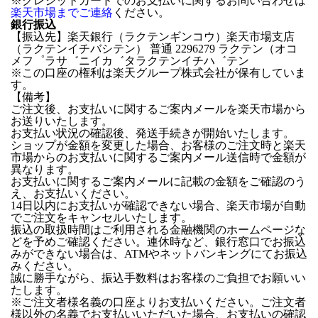
※クレジットカードでのお支払いに関するお問い合わせは
楽天市場までご連絡
ください。
銀行振込
【振込先】楽天銀行（ラクテンギンコウ）楽天市場支店
（ラクテンイチバシテン） 普通 2296279 ラクテン（オコ
メフ゜ラサ゛ニイカ゛タラクテンイチハ゛テン
※この口座の権利は楽天グループ株式会社が保有していま
す。
【備考】
ご注文後、お支払いに関するご案内メールを楽天市場から
お送りいたします。
お支払い状況の確認後、発送手続きが開始いたします。
ショップが金額を変更した場合、お客様のご注文時と楽天
市場からのお支払いに関するご案内メール送信時で金額が
異なります。
お支払いに関するご案内メールに記載の金額をご確認のう
え、お支払いください。
14日以内にお支払いが確認できない場合、楽天市場が自動
でご注文をキャンセルいたします。
振込の取扱時間はご利用される金融機関のホームページな
どを予めご確認ください。連休時など、銀行窓口でお振込
みができない場合は、ATMやネットバンキングにてお振込
みください。
誠に勝手ながら、振込手数料はお客様のご負担でお願いい
たします。
※ご注文者様名義の口座よりお支払いください。ご注文者
様以外の名義でお支払いいただいた場合、お支払いの確認