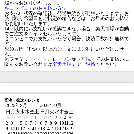
場からお送りいたします。
各コンビニでのお支払い方法
お支払い状況の確認後、発送手続きが開始いたします。お
受け取り希望日をご指定の場合などは、お早めのお支払い
をお願いいたします。
14日以内にお支払いが確認できない場合、楽天市場が自動
でご注文をキャンセルいたします。
各コンビニでお支払いいただく場合、決済手数料は無料で
す。
※30万円（税込）以上のご注文にはご利用いただけませ
ん。
※ファミリーマート、ローソン等（前払）でのお支払いに
関するお問い合わせは
楽天市場までご連絡
ください。
受注・発送カレンダー
2026年8月
2026年9月
日
月
火
水
木
金
土
日
月
火
水
木
金
土
26
27
28
29
30
31
1
30
31
1
2
3
4
5
2
3
4
5
6
7
8
6
7
8
9
10
11
12
9
10
11
12
13
14
15
13
14
15
16
17
18
19
16
17
18
19
20
21
22
20
21
22
23
24
25
26