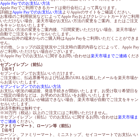
Apple Payでのお支払い方法
Apple Payでご利用できるカードは発行会社によって異なります。
詳細は
Apple Payでのお支払い方法
よりAppleのサイトをご確認ください。
お客様のご利用状況などによってApple Payおよびクレジットカードがご利用
いただけない場合、楽天市場がお支払い方法の変更をご案内、またはご注文
をキャンセルいたします。
お支払い方法の変更をご案内後、7日間変更いただけない場合、楽天市場が
自動でご注文をキャンセルいたします。
iPhone以外の端末からのご購入時はApple Payをご利用いただくことができま
せん。
その他、ショップの設定状況やご注文時の選択内容などによって、Apple Pay
がご利用いただけない場合がございます。
※Apple Payでのお支払いに関するお問い合わせは
楽天市場までご連絡
くださ
い。
セブンイレブン（前払）
【備考】
セブンイレブンでお支払いいただけます。
ご注文後に、払込票番号および払込票のURLを記載したメールを楽天市場か
らお送りいたします。
セブンイレブンでのお支払い方法
お支払い状況の確認後、発送手続きが開始いたします。お受け取り希望日を
ご指定の場合などは、お早めのお支払いをお願いいたします。
14日以内にお支払いが確認できない場合、楽天市場が自動でご注文をキャン
セルいたします。
決済手数料は無料です。
※30万円（税込）以上のご注文にはご利用いただけません。
※セブンイレブン（前払）でのお支払いに関するお問い合わせは
楽天市場ま
でご連絡
ください。
ファミリーマート、ローソン等（前払）
【備考】
ローソン、ファミリーマート、ミニストップ、セイコーマートでお支払いい
ただけます。