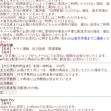
落としをさせていただく場合がございます。
お客様のご利用状況などによって後払い決済がご利用いただけない場合、楽
天市場がお支払い方法の変更をご案内いたします。
お支払い方法の変更をご案内後、7日間変更いただけない場合、楽天市場が
自動でご注文をキャンセルいたします。
※54,000円（税込）以上のご注文にはご利用いただけません。
※楽天会員以外のお客様にはご利用いただけません。
※注文者またはお届け先住所のどちらかが国外の場合、後払い決済をご利用
いただけません。
※メール便等のお受け取り時に受領印や署名が不要な配送方法の場合、後払
い決済をご利用いただけない場合がございます。
※後払い決済でのお支払いに関するお問い合わせは
楽天市場までご連絡
くだ
さい。
代金引換
【業者】ヤマト運輸 佐川急便 西濃運輸
【備考】
●ご注文後にショップからメールにてお支払い総額をお知らせいたします。
●代金は配達された商品のお受け取り時に配送員にお支払いください。
【代引手数料料金表】 全国一律料金： 550円
まとめ買い
お届け先１件につき、複数の商品をご注文いただいた場合でも、
計算規則
代引手数料は上記料金表の金額になります。
代引手数料
この料金には消費税が含まれています
分消費税
代引業者指
宅配便(その他)
定
Apple Pay
【備考】
Apple Payに対応したiPhoneでお支払いいただけます。
ご注文を確定する直前に、Apple Payの認証を行っていただきます。