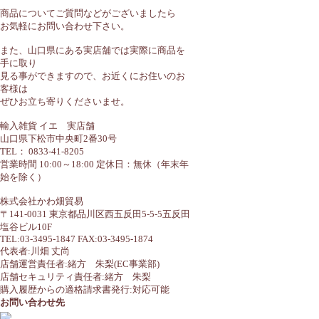
商品についてご質問などがございましたら
お気軽にお問い合わせ下さい。
また、山口県にある実店舗では実際に商品を
手に取り
見る事ができますので、お近くにお住いのお
客様は
ぜひお立ち寄りくださいませ。
輸入雑貨 イエ 実店舗
山口県下松市中央町2番30号
TEL： 0833-41-8205
営業時間 10:00～18:00 定休日：無休（年末年
始を除く）
株式会社かわ畑貿易
〒141-0031 東京都品川区西五反田5-5-5五反田
塩谷ビル10F
TEL:03-3495-1847 FAX:03-3495-1874
代表者:川畑 丈尚
店舗運営責任者:緒方 朱梨(EC事業部)
店舗セキュリティ責任者:緒方 朱梨
購入履歴からの適格請求書発行:対応可能
お問い合わせ先