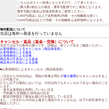
こちらはポストへ投函となりますので、ご了承ください。
ご購入数2枚以上の場合：通常宅配便でのご発送となります。
通常宅配の場合は別途送料表をご参照ください。
3,980円(税込）以上で送料無料(沖縄・その他離島を除く）
9,800円(税込)以上で沖縄・その他離島も送料無料になります。
海外配送について
当店は海外へ発送を行っていません
キャンセル・返品（返金・交換）について
当店では以下の条件の通りです。詳細は、各リンク先をご確認ください。
お客様都合によるキャンセル（商品発送前）
お客様都合による返金
お客様都合による交換
商品等の不具合による返金
商品等の不具合による交換
■
お客様都合によるキャンセル（商品発送前）
ご注文から30分以内は、理由の有無を問わず
購入履歴
からキャンセルするこ
とが可能です。
ただし以下の場合においては、30分以内でもキャンセルできない場合がござ
います。
・楽天会員登録を利用していない注文
・予約購入/定期購入/頒布会の注文
・配送日時指定で最短お届け日を指定している注文
また、ご注文から30分以上過ぎた場合のキャンセルは、以下の対応条件をご
確認ください。