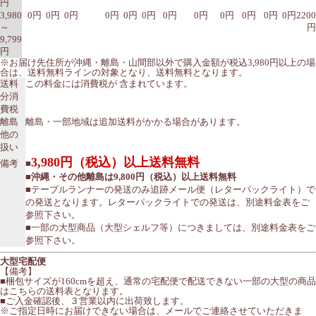
円
3,980
0円
0円
0円
0円
0円
0円
0円
0円
0円
0円
0円
0円
2200
～
円
9,799
円
※お届け先住所が沖縄・離島・山間部以外で購入金額が税込3,980円以上の場
合は、送料無料ラインの対象となり、送料無料となります。
送料
この料金には消費税が 含まれています。
分消
費税
離島
離島・一部地域は追加送料がかかる場合があります。
他の
扱い
3,980円（税込）以上送料無料
備考
■
■沖縄・その他離島は9,800円（税込）以上送料無料
■テーブルランナーの発送のみ追跡メール便（レターパックライト）で
の発送となります。レターパックライトでの発送は、別途料金表をご
参照下さい。
■一部の大型商品（大型シェルフ等）につきましては、別途料金表をご
参照下さい。
大型宅配便
【備考】
■梱包サイズが160cmを超え、通常の宅配便で配送できない一部の大型の商品
はこちらの送料表となります。
■ご入金確認後、３営業以内に出荷致します。
※ご指定日時にお届けできない場合は、メールでご連絡させていただきま