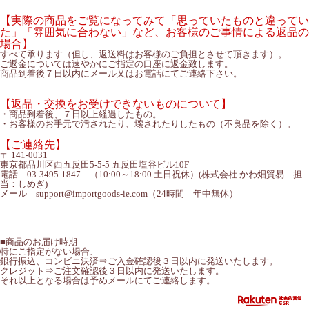
【実際の商品をご覧になってみて「思っていたものと違ってい
た」「雰囲気に合わない」など、お客様のご事情による返品の
場合】
すべて承ります（但し、返送料はお客様のご負担とさせて頂きます）。
ご返金については速やかにご指定の口座に返金致します。
商品到着後７日以内にメール又はお電話にてご連絡下さい。
【返品・交換をお受けできないものについて】
・商品到着後、７日以上経過したもの。
・お客様のお手元で汚されたり、壊されたりしたもの（不良品を除く）。
【ご連絡先】
〒 141-0031
東京都品川区西五反田5-5-5 五反田塩谷ビル10F
電話 03-3495-1847 （10:00～18:00 土日祝休）(株式会社 かわ畑貿易 担
当：しめぎ)
メール support@importgoods-ie.com（24時間 年中無休）
■商品のお届け時期
特にご指定がない場合、
銀行振込、コンビニ決済⇒ご入金確認後３日以内に発送いたします。
クレジット⇒ご注文確認後３日以内に発送いたします。
それ以上となる場合は予めメールにてご連絡します。