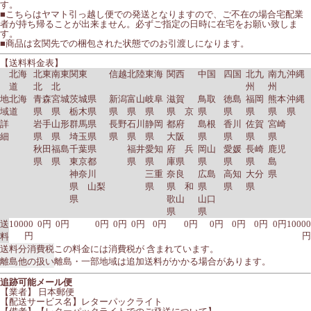
す。
■こちらはヤマト引っ越し便での発送となりますので、ご不在の場合宅配業
者が持ち帰ることが出来ません。必ずご指定の日時に在宅をお願い致しま
す。
■商品は玄関先での梱包された状態でのお引渡しになります。
【送料料金表】
北海
北東
南東
関東
信越
北陸
東海
関西
中国
四国
北九
南九
沖縄
道
北
北
州
州
地
北海
青森
宮城
茨城県
新潟
富山
岐阜
滋賀
鳥取
徳島
福岡
熊本
沖縄
域
道
県
県
栃木県
県
県
県
県 京
県
県
県
県
県
詳
岩手
山形
群馬県
長野
石川
静岡
都府
島根
香川
佐賀
宮崎
細
県
県
埼玉県
県
県
県
大阪
県
県
県
県
秋田
福島
千葉県
福井
愛知
府 兵
岡山
愛媛
長崎
鹿児
県
県
東京都
県
県
庫県
県
県
県
島
神奈川
三重
奈良
広島
高知
大分
県
県 山梨
県
県 和
県
県
県
県
歌山
山口
県
県
送
10000
0円
0円
0円
0円
0円
0円
0円
0円
0円
0円
0円
10000
円
円
料
送料分消費税
この料金には消費税が 含まれています。
離島他の扱い
離島・一部地域は追加送料がかかる場合があります。
追跡可能メール便
【業者】 日本郵便
【配送サービス名】レターパックライト