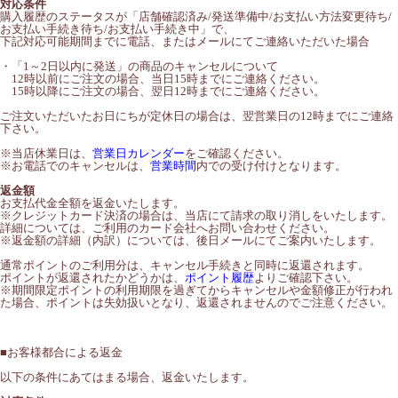
対応条件
購入履歴のステータスが「店舗確認済み/発送準備中/お支払い方法変更待ち/
お支払い手続き待ち/お支払い手続き中」で、
下記対応可能期間までに電話、またはメールにてご連絡いただいた場合
・「1～2日以内に発送」の商品のキャンセルについて
12時以前にご注文の場合、当日15時までにご連絡ください。
15時以降にご注文の場合、翌日12時までにご連絡ください。
ご注文いただいたお日にちが定休日の場合は、翌営業日の12時までにご連絡
下さい。
※当店休業日は、
営業日カレンダー
をご確認ください。
※お電話でのキャンセルは、
営業時間
内での受け付けとなります。
返金額
お支払代金全額を返金いたします。
※クレジットカード決済の場合は、当店にて請求の取り消しをいたします。
詳細については、ご利用のカード会社へお問い合わせください。
※返金額の詳細（内訳）については、後日メールにてご案内いたします。
通常ポイントのご利用分は、キャンセル手続きと同時に返還されます。
ポイントが返還されたかどうかは、
ポイント履歴
よりご確認下さい。
※期間限定ポイントの利用期限を過ぎてからキャンセルや金額修正が行われ
た場合、ポイントは失効扱いとなり、返還されませんのでご注意ください。
■
お客様都合による返金
以下の条件にあてはまる場合、返金いたします。