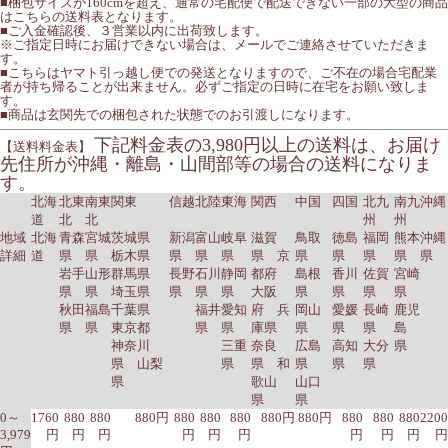
■梱包サイズが160cmを超え、通常の宅配便で配送できない一部の大型の商品
はこちらの送料表となります。
■ご入金確認後、３営業以内に出荷致します。
※ご指定日時にお届けできない場合は、メールでご連絡させていただきま
す。
■こちらはヤマト引っ越し便での発送となりますので、ご不在の場合宅配業
者が持ち帰ることが出来ません。必ずご指定の日時に在宅をお願い致しま
す。
■商品は玄関先での梱包された状態でのお引渡しになります。
下記料金表の3,980円以上の送料は、お届け
【送料料金表】
先住所が沖縄・離島・山間部等の場合の送料になりま
す。
北海
北東
南東
関東
信越
北陸
東海
関西
中国
四国
北九
南九
沖縄
道
北
北
州
州
地域
北海
青森
宮城
茨城県
新潟
富山
岐阜
滋賀
鳥取
徳島
福岡
熊本
沖縄
詳細
道
県
県
栃木県
県
県
県
県 京
県
県
県
県
県
岩手
山形
群馬県
長野
石川
静岡
都府
島根
香川
佐賀
宮崎
県
県
埼玉県
県
県
県
大阪
県
県
県
県
秋田
福島
千葉県
福井
愛知
府 兵
岡山
愛媛
長崎
鹿児
県
県
東京都
県
県
庫県
県
県
県
島
神奈川
三重
奈良
広島
高知
大分
県
県 山梨
県
県 和
県
県
県
県
歌山
山口
県
県
0～
1760
880
880
880円
880
880
880
880円
880円
880
880
880
2200
3,979
円
円
円
円
円
円
円
円
円
円