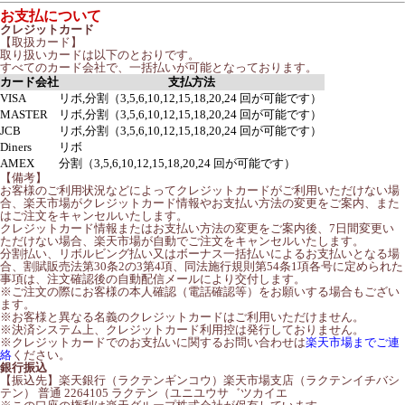
お支払について
クレジットカード
【取扱カード】
取り扱いカードは以下のとおりです。
すべてのカード会社で、一括払いが可能となっております。
カード会社
支払方法
VISA
リボ,分割（3,5,6,10,12,15,18,20,24 回が可能です）
MASTER
リボ,分割（3,5,6,10,12,15,18,20,24 回が可能です）
JCB
リボ,分割（3,5,6,10,12,15,18,20,24 回が可能です）
Diners
リボ
AMEX
分割（3,5,6,10,12,15,18,20,24 回が可能です）
【備考】
お客様のご利用状況などによってクレジットカードがご利用いただけない場
合、楽天市場がクレジットカード情報やお支払い方法の変更をご案内、また
はご注文をキャンセルいたします。
クレジットカード情報またはお支払い方法の変更をご案内後、7日間変更い
ただけない場合、楽天市場が自動でご注文をキャンセルいたします。
分割払い、リボルビング払い又はボーナス一括払いによるお支払いとなる場
合、割賦販売法第30条2の3第4項、同法施行規則第54条1項各号に定められた
事項は、注文確認後の自動配信メールにより交付します。
※ご注文の際にお客様の本人確認（電話確認等）をお願いする場合もござい
ます。
※お客様と異なる名義のクレジットカードはご利用いただけません。
※決済システム上、クレジットカード利用控は発行しておりません。
※クレジットカードでのお支払いに関するお問い合わせは
楽天市場までご連
絡
ください。
銀行振込
【振込先】楽天銀行（ラクテンギンコウ）楽天市場支店（ラクテンイチバシ
テン） 普通 2264105 ラクテン（ユニユウサ゛ツカイエ