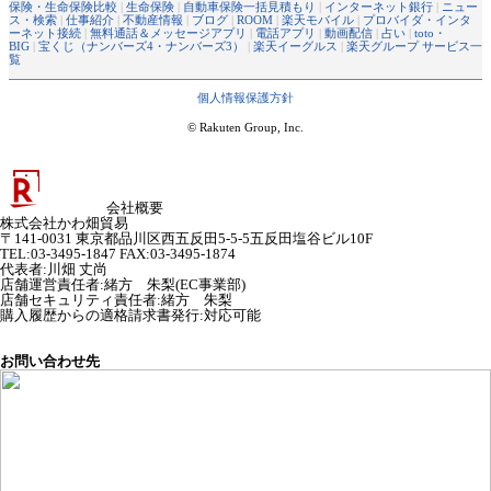
保険・生命保険比較
|
生命保険
|
自動車保険一括見積もり
|
インターネット銀行
|
ニュー
ス・検索
|
仕事紹介
|
不動産情報
|
ブログ
|
ROOM
|
楽天モバイル
|
プロバイダ・インタ
ーネット接続
|
無料通話＆メッセージアプリ
|
電話アプリ
|
動画配信
|
占い
|
toto・
BIG
|
宝くじ（ナンバーズ4・ナンバーズ3）
|
楽天イーグルス
|
楽天グループ サービス一
覧
個人情報保護方針
© Rakuten Group, Inc.
会社概要
株式会社かわ畑貿易
〒141-0031 東京都品川区西五反田5-5-5五反田塩谷ビル10F
TEL:03-3495-1847 FAX:03-3495-1874
代表者
:
川畑 丈尚
店舗運営責任者
:
緒方 朱梨(EC事業部)
店舗セキュリティ責任者
:
緒方 朱梨
購入履歴からの適格請求書発行:対応可能
お問い合わせ先