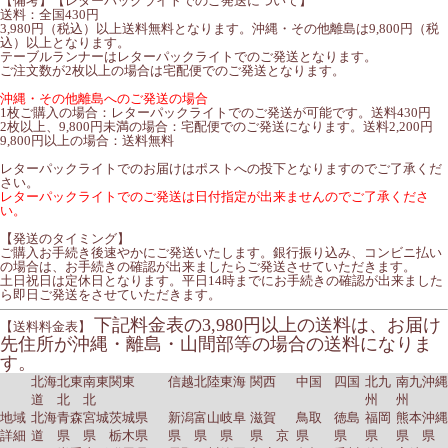
【備考】【レターパックライトでのご発送について】
送料：全国430円
3,980円（税込）以上送料無料となります。沖縄・その他離島は9,800円（税
込）以上となります。
テーブルランナーはレターパックライトでのご発送となります。
ご注文数が2枚以上の場合は宅配便でのご発送となります。
沖縄・その他離島へのご発送の場合
1枚ご購入の場合：レターパックライトでのご発送が可能です。送料430円
2枚以上、9,800円未満の場合：宅配便でのご発送になります。送料2,200円
9,800円以上の場合：送料無料
レターパックライトでのお届けはポストへの投下となりますのでご了承くだ
さい。
レターパックライトでのご発送は日付指定が出来ませんのでご了承くださ
い。
【発送のタイミング】
ご購入お手続き後速やかにご発送いたします。銀行振り込み、コンビニ払い
の場合は、お手続きの確認が出来ましたらご発送させていただきます。
土日祝日は定休日となります。平日14時までにお手続きの確認が出来ました
ら即日ご発送をさせていただきます。
下記料金表の3,980円以上の送料は、お届け
【送料料金表】
先住所が沖縄・離島・山間部等の場合の送料になりま
す。
北海
北東
南東
関東
信越
北陸
東海
関西
中国
四国
北九
南九
沖縄
道
北
北
州
州
地域
北海
青森
宮城
茨城県
新潟
富山
岐阜
滋賀
鳥取
徳島
福岡
熊本
沖縄
詳細
道
県
県
栃木県
県
県
県
県 京
県
県
県
県
県