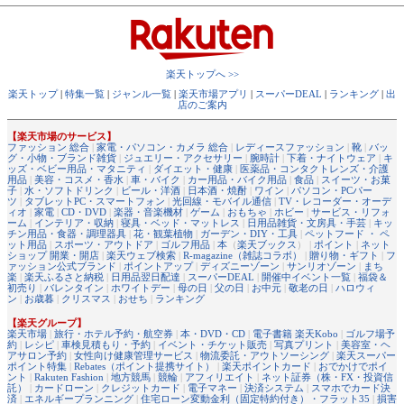
楽天トップへ >>
楽天トップ
|
特集一覧
|
ジャンル一覧
|
楽天市場アプリ
|
スーパーDEAL
|
ランキング
|
出
店のご案内
【楽天市場のサービス】
ファッション 総合
|
家電・パソコン・カメラ 総合
|
レディースファッション
|
靴
|
バッ
グ・小物・ブランド雑貨
|
ジュエリー・アクセサリー
|
腕時計
|
下着・ナイトウェア
|
キ
ッズ・ベビー用品・マタニティ
|
ダイエット・健康
|
医薬品・コンタクトレンズ・介護
用品
|
美容・コスメ・香水
|
車・バイク
|
カー用品・バイク用品
|
食品
|
スイーツ・お菓
子
|
水・ソフトドリンク
|
ビール・洋酒
|
日本酒・焼酎
|
ワイン
|
パソコン・PCパー
ツ
|
タブレットPC・スマートフォン
|
光回線・モバイル通信
|
TV・レコーダー・オーデ
ィオ
|
家電
|
CD・DVD
|
楽器・音楽機材
|
ゲーム
|
おもちゃ
|
ホビー
|
サービス・リフォ
ーム
|
インテリア・収納
|
寝具・ベッド・マットレス
|
日用品雑貨・文房具・手芸
|
キッ
チン用品・食器・調理器具
|
花・観葉植物
|
ガーデン・DIY・工具
|
ペットフード ・ ペ
ット用品
|
スポーツ・アウトドア
|
ゴルフ用品
|
本
（
楽天ブックス
） |
ポイント
|
ネット
ショップ 開業・開店
|
楽天ウェブ検索
|
R-magazine（雑誌コラボ）
|
贈り物・ギフト
|
フ
ァッション公式ブランド
|
ポイントアップ
|
ディズニーゾーン
|
サンリオゾーン
|
まち
楽
|
楽天ふるさと納税
|
日用品翌日配達
|
スーパーDEAL
|
開催中イベント一覧
|
福袋＆
初売り
|
バレンタイン
|
ホワイトデー
|
母の日
|
父の日
|
お中元
|
敬老の日
|
ハロウィ
ン
|
お歳暮
|
クリスマス
|
おせち
|
ランキング
【楽天グループ】
楽天市場
|
旅行・ホテル予約・航空券
|
本・DVD・CD
|
電子書籍 楽天Kobo
|
ゴルフ場予
約
|
レシピ
|
車検見積もり・予約
|
イベント・チケット販売
|
写真プリント
|
美容室・ヘ
アサロン予約
|
女性向け健康管理サービス
|
物流委託・アウトソーシング
|
楽天スーパー
ポイント特集
|
Rebates（ポイント提携サイト）
|
楽天ポイントカード
|
おでかけでポイ
ント
|
Rakuten Fashion
|
地方競馬
|
競輪
|
アフィリエイト
|
ネット証券（株・FX・投資信
託）
|
カードローン
|
クレジットカード
|
電子マネー
|
決済システム
|
スマホでカード決
済
|
エネルギープランニング
|
住宅ローン変動金利（固定特約付き）・フラット35
|
損害