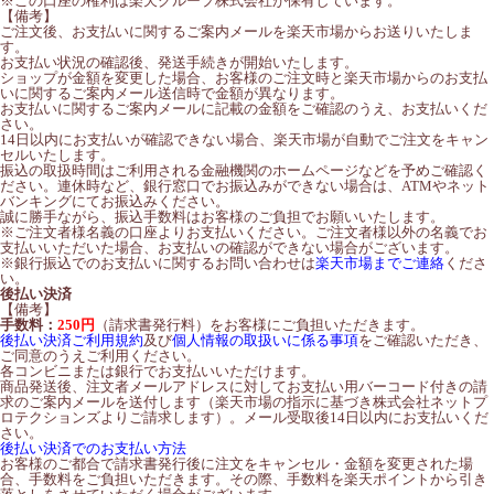
※この口座の権利は楽天グループ株式会社が保有しています。
【備考】
ご注文後、お支払いに関するご案内メールを楽天市場からお送りいたしま
す。
お支払い状況の確認後、発送手続きが開始いたします。
ショップが金額を変更した場合、お客様のご注文時と楽天市場からのお支払
いに関するご案内メール送信時で金額が異なります。
お支払いに関するご案内メールに記載の金額をご確認のうえ、お支払いくだ
さい。
14日以内にお支払いが確認できない場合、楽天市場が自動でご注文をキャン
セルいたします。
振込の取扱時間はご利用される金融機関のホームページなどを予めご確認く
ださい。連休時など、銀行窓口でお振込みができない場合は、ATMやネット
バンキングにてお振込みください。
誠に勝手ながら、振込手数料はお客様のご負担でお願いいたします。
※ご注文者様名義の口座よりお支払いください。ご注文者様以外の名義でお
支払いいただいた場合、お支払いの確認ができない場合がございます。
※銀行振込でのお支払いに関するお問い合わせは
楽天市場までご連絡
くださ
い。
後払い決済
【備考】
手数料：
250円
（請求書発行料）をお客様にご負担いただきます。
後払い決済ご利用規約
及び
個人情報の取扱いに係る事項
をご確認いただき、
ご同意のうえご利用ください。
各コンビニまたは銀行でお支払いいただけます。
商品発送後、注文者メールアドレスに対してお支払い用バーコード付きの請
求のご案内メールを送付します（楽天市場の指示に基づき株式会社ネットプ
ロテクションズよりご請求します）。メール受取後14日以内にお支払いくだ
さい。
後払い決済でのお支払い方法
お客様のご都合で請求書発行後に注文をキャンセル・金額を変更された場
合、手数料をご負担いただきます。その際、手数料を楽天ポイントから引き