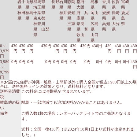
岩手
山形
群馬県
長野
石川
静岡
都府
島根
香川
佐賀
宮崎
県
県
埼玉県
県
県
県
大阪
県
県
県
県
秋田
福島
千葉県
福井
愛知
府 兵
岡山
愛媛
長崎
鹿児
県
県
東京都
県
県
庫県
県
県
県
島
神奈川
三重
奈良
広島
高知
大分
県
県 山梨
県
県 和
県
県
県
県
歌山
山口
県
県
0～
430
430
430
430円
430
430
430
430円
430円
430
430
430
430
3,979
円
円
円
円
円
円
円
円
円
円
円
3,980
0円
0円
0円
0円
0円
0円
0円
0円
0円
0円
0円
0円
430
～
円
9,799
円
※お届け先住所が沖縄・離島・山間部以外で購入金額が税込3,980円以上の場
合は、送料無料ラインの対象となり、送料無料となります。
送料分消費
この料金には消費税が 含まれています。
税
離島他の扱
離島・一部地域でも追加送料がかかることはありません。
い
備考
ご購入数1枚の場合：レターパックライトでのご発送となりま
す。
送料：全国一律430円（※2024年10月1日より送料が改定されま
した。）