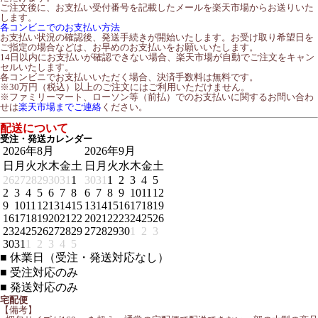
ご注文後に、お支払い受付番号を記載したメールを楽天市場からお送りいた
します。
各コンビニでのお支払い方法
お支払い状況の確認後、発送手続きが開始いたします。お受け取り希望日を
ご指定の場合などは、お早めのお支払いをお願いいたします。
14日以内にお支払いが確認できない場合、楽天市場が自動でご注文をキャン
セルいたします。
各コンビニでお支払いいただく場合、決済手数料は無料です。
※30万円（税込）以上のご注文にはご利用いただけません。
※ファミリーマート、ローソン等（前払）でのお支払いに関するお問い合わ
せは
楽天市場までご連絡
ください。
配送について
受注・発送カレンダー
2026年8月
2026年9月
日
月
火
水
木
金
土
日
月
火
水
木
金
土
26
27
28
29
30
31
1
30
31
1
2
3
4
5
2
3
4
5
6
7
8
6
7
8
9
10
11
12
9
10
11
12
13
14
15
13
14
15
16
17
18
19
16
17
18
19
20
21
22
20
21
22
23
24
25
26
23
24
25
26
27
28
29
27
28
29
30
1
2
3
30
31
1
2
3
4
5
■
休業日（受注・発送対応なし）
■
受注対応のみ
■
発送対応のみ
宅配便
【備考】