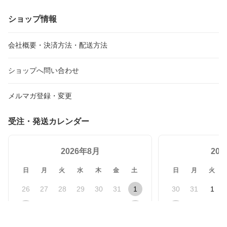
ショップ情報
会社概要・決済方法・配送方法
ショップへ問い合わせ
メルマガ登録・変更
受注・発送カレンダー
2026年8月
20
日
月
火
水
木
金
土
日
月
火
26
27
28
29
30
31
1
30
31
1
2
3
4
5
6
7
8
6
7
8
9
10
11
12
13
14
15
13
14
15