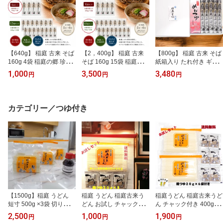
【640g】 稲庭 古来 そば
【2，400g】 稲庭 古来
【800g】 稲庭 古来 そば
160g 4袋 稲庭の郷 珍し
そば 160g 15袋 稲庭の郷
紙箱入り たれ付き ギフ
い 滋味 風味良くコシあ
珍しい 滋味 風味良く コ
ト 秋田 稲庭 ふるさと納
1,000
3,500
3,480
円
円
円
り 秘伝技法 1，000円 ポ
シあり 秘伝製法 ふるさ
税 返礼品 お中元 中元 お
ッキリ ふるさと納税 返
と納税 返礼品 そば 蕎麦
歳暮 歳暮
礼品 乾麺 ギフト 中元 歳
乾麺 ギフト 中元 歳暮 秋
暮 秋田
田
カテゴリー／つゆ付き
【1500g】稲庭 うどん
稲庭 うどん 稲庭古来う
稲庭うどん 稲庭古来うど
短寸 500g ×3袋 切り落と
どん お試し チャック付
ん チャック付き 400g×2
し 秋田 国産 日本三大 う
き 400g 麺つゆ付き 秋田
袋 麺つゆ付き 秋田 名産
2,500
1,000
1,900
円
円
円
どん 名産品 ふるさと納
日本三大うどん 伝統製法
品 日本三大うどん 伝統