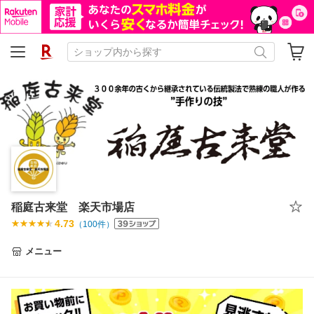
稲庭古来堂 楽天市場店
4.73
（
100
件）
メニュー