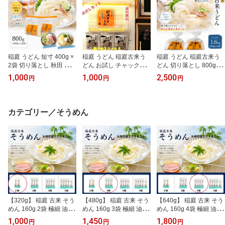
稲庭 うどん 短寸 400g ×
稲庭 うどん 稲庭古来う
稲庭 うどん 稲庭古来う
2袋 切り落とし 秋田 国産
どん お試し チャック付
どん 切り落とし 800g 2
日本三大 うどん 名産品
き 400g 麺つゆ付き 秋田
袋 秋田 日本三大うどん
1,000
1,000
2,500
円
円
円
ふるさと納税 返礼品 お
日本三大うどん 伝統製法
伝統製法 手作り 名産品
土産 1，000円 ポッキリ
手作り 名産品 ふるさと
ふるさと納税 返礼品 一
乾麺 ギフト 中元 歳暮 手
納税 返礼品 1，000円 ポ
番 人気 ギフト 中元 歳暮
作り
ッキリ ギフト 中元 歳暮
訳あり
カテゴリー／そうめん
【320g】 稲庭 古来 そう
【480g】 稲庭 古来 そう
【640g】 稲庭 古来 そう
めん 160g 2袋 極細 油 不
めん 160g 3袋 極細 油 不
めん 160g 4袋 極細 油 不
使用 寒水 寒づくり 1，0
使用 寒水 寒づくり ふる
使用 寒水 寒づくり ふる
1,000
1,450
1,800
円
円
円