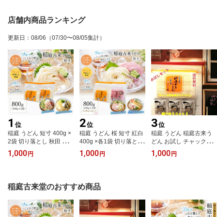
店舗内商品ランキング
更新日
：
08/06
（07/30〜08/05集計）
1
2
3
位
位
位
稲庭 うどん 短寸 400g ×
稲庭 うどん 桜 短寸 紅白
稲庭 うどん 稲庭古来う
2袋 切り落とし 秋田 国産
400g ×各1袋 切り落とし
どん お試し チャック付
日本三大 うどん 名産品
秋田 国産 日本三大 うど
き 400g 麺つゆ付き 秋田
1,000
1,000
1,000
円
円
円
ふるさと納税 返礼品 お
ん 名産品 ふるさと納税
日本三大うどん 伝統製法
土産 1，000円 ポッキリ
返礼品 お土産 1，000円
手作り 名産品 ふるさと
乾麺 ギフト 中元 歳暮 手
ポッキリ 乾麺 ギフト 中
納税 返礼品 1，000円 ポ
作り
元 歳暮 手作り 慶事 お祝
ッキリ ギフト 中元 歳暮
稲庭古来堂のおすすめ商品
い さくら 桜 2色 紅白