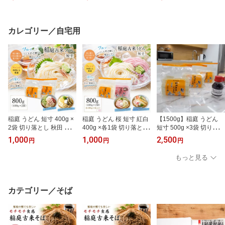
00円 ポッキリ ふるさと
さと納税 返礼品 乾麺 ギ
さと納税 返礼品 乾麺 ギ
納税 返礼品 乾麺 ギフト
フト 中元 歳暮 秋田
フト 中元 歳暮 秋田
中元 歳暮 秋田
カレゴリー／自宅用
稲庭 うどん 短寸 400g ×
稲庭 うどん 桜 短寸 紅白
【1500g】稲庭 うどん
2袋 切り落とし 秋田 国産
400g ×各1袋 切り落とし
短寸 500g ×3袋 切り落と
日本三大 うどん 名産品
秋田 国産 日本三大 うど
し 秋田 国産 日本三大 う
1,000
1,000
2,500
円
円
円
ふるさと納税 返礼品 お
ん 名産品 ふるさと納税
どん 名産品 ふるさと納
土産 1，000円 ポッキリ
返礼品 お土産 1，000円
税 返礼品 お土産 ポッキ
もっと見る
乾麺 ギフト 中元 歳暮 手
ポッキリ 乾麺 ギフト 中
リ 乾麺 ギフト 中元 歳暮
作り
元 歳暮 手作り 慶事 お祝
手作り 麺つゆ サービス
い さくら 桜 2色 紅白
あり 増量 人気 一番 1番
カテゴリー／そば