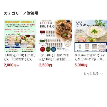
税 返礼品 お土産 ポッキ
手作り 名産品 ふるさと
製法 手作り ふるさと納
リ 乾麺 ギフト 中元 歳暮
納税 返礼品 1，000円 ポ
税 返礼品 中元 歳暮
手作り 麺つゆ サービス
ッキリ ギフト 中元 歳暮
カテゴリー／贈答用
あり 増量 人気 一番 1番
【1080g／900g】稲庭う
【2，400g】 稲庭 古来
秋田 湯沢市 稲庭 そうめ
どん 稲庭古来うどん 稲
そば 160g 15袋 稲庭の郷
ん ST−50 1200g（80g×1
庭 うどん 乾麺 秋田 古来
珍しい 滋味 風味良く コ
5） 木箱入り 極細 手延べ
2,000
3,500
5,980
円
～
円
円
堂 ポイント変倍 ポイン
シあり 秘伝製法 ふるさ
油不使用 冷麺 温麺 ふる
ト 20倍
と納税 返礼品 そば 蕎麦
さと納税 返礼品 お中元
もっと見る
乾麺 ギフト 中元 歳暮 秋
中元 お歳暮 歳暮 ギフト
田