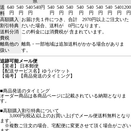
県
送
640
540
540
540円
540
540
540
540
540
540
540
540
1200
円
円
円
円
円
円
円
円
円
円
円
円
料
高額購入
お届け先１件につき、合計 2970円以上ご注文いた
割引特典
だいた場合、送料が 0円になります。
送料分消
この料金には消費税が 含まれています。
費税
離島他の
離島・一部地域は追加送料がかかる場合がありま
扱い
す。
追跡可能メール便
【業者】 日本郵便
【配送サービス名】ゆうパケット
【備考】【商品発送のタイミング】
■商品発送のタイミング
オーダー商品は各商品ページに記載されている納期となりま
す。
■高額購入割引特典について
3,000円(税込)以上のお買い上げでメール便送料無料となり
ます。
※複数ご注文の場合、宅配便に変更させて頂く場合がござい
ます。