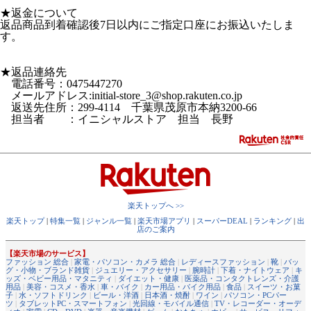
★返金について
返品商品到着確認後7日以内にご指定口座にお振込いたしま
す。
★返品連絡先
電話番号：0475447270
メールアドレス:initial-store_3@shop.rakuten.co.jp
返送先住所：299-4114 千葉県茂原市本納3200-66
担当者 ：イニシャルストア 担当 長野
楽天トップへ >>
楽天トップ
|
特集一覧
|
ジャンル一覧
|
楽天市場アプリ
|
スーパーDEAL
|
ランキング
|
出
店のご案内
【楽天市場のサービス】
ファッション 総合
|
家電・パソコン・カメラ 総合
|
レディースファッション
|
靴
|
バッ
グ・小物・ブランド雑貨
|
ジュエリー・アクセサリー
|
腕時計
|
下着・ナイトウェア
|
キ
ッズ・ベビー用品・マタニティ
|
ダイエット・健康
|
医薬品・コンタクトレンズ・介護
用品
|
美容・コスメ・香水
|
車・バイク
|
カー用品・バイク用品
|
食品
|
スイーツ・お菓
子
|
水・ソフトドリンク
|
ビール・洋酒
|
日本酒・焼酎
|
ワイン
|
パソコン・PCパー
ツ
|
タブレットPC・スマートフォン
|
光回線・モバイル通信
|
TV・レコーダー・オーデ