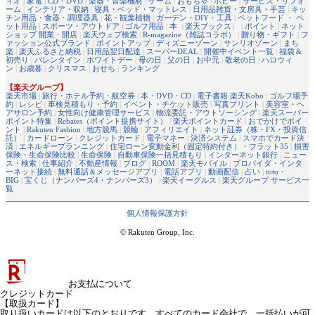
ィオ
|
家電
|
CD・DVD
|
楽器・音楽機材
|
ゲーム
|
おもちゃ
|
ホビー
|
サービス・リフォ
ーム
|
インテリア・収納
|
寝具・ベッド・マットレス
|
日用品雑貨・文房具・手芸
|
キッ
チン用品・食器・調理器具
|
花・観葉植物
|
ガーデン・DIY・工具
|
ペットフード ・ ペ
ット用品
|
スポーツ・アウトドア
|
ゴルフ用品
|
本
（
楽天ブックス
） |
ポイント
|
ネット
ショップ 開業・開店
|
楽天ウェブ検索
|
R-magazine（雑誌コラボ）
|
贈り物・ギフト
|
フ
ァッション公式ブランド
|
ポイントアップ
|
ディズニーゾーン
|
サンリオゾーン
|
まち
楽
|
楽天ふるさと納税
|
日用品翌日配達
|
スーパーDEAL
|
開催中イベント一覧
|
福袋＆
初売り
|
バレンタイン
|
ホワイトデー
|
母の日
|
父の日
|
お中元
|
敬老の日
|
ハロウィ
ン
|
お歳暮
|
クリスマス
|
おせち
|
ランキング
【楽天グループ】
楽天市場
|
旅行・ホテル予約・航空券
|
本・DVD・CD
|
電子書籍 楽天Kobo
|
ゴルフ場予
約
|
レシピ
|
車検見積もり・予約
|
イベント・チケット販売
|
写真プリント
|
美容室・ヘ
アサロン予約
|
女性向け健康管理サービス
|
物流委託・アウトソーシング
|
楽天スーパー
ポイント特集
|
Rebates（ポイント提携サイト）
|
楽天ポイントカード
|
おでかけでポイ
ント
|
Rakuten Fashion
|
地方競馬
|
競輪
|
アフィリエイト
|
ネット証券（株・FX・投資信
託）
|
カードローン
|
クレジットカード
|
電子マネー
|
決済システム
|
スマホでカード決
済
|
エネルギープランニング
|
住宅ローン変動金利（固定特約付き）・フラット35
|
損害
保険・生命保険比較
|
生命保険
|
自動車保険一括見積もり
|
インターネット銀行
|
ニュー
ス・検索
|
仕事紹介
|
不動産情報
|
ブログ
|
ROOM
|
楽天モバイル
|
プロバイダ・インタ
ーネット接続
|
無料通話＆メッセージアプリ
|
電話アプリ
|
動画配信
|
占い
|
toto・
BIG
|
宝くじ（ナンバーズ4・ナンバーズ3）
|
楽天イーグルス
|
楽天グループ サービス一
覧
個人情報保護方針
© Rakuten Group, Inc.
お支払について
クレジットカード
【取扱カード】
取り扱いカードは以下のとおりです。すべてのカード会社で、一括払いが可