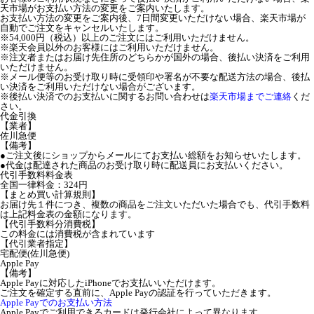
天市場がお支払い方法の変更をご案内いたします。
お支払い方法の変更をご案内後、7日間変更いただけない場合、楽天市場が
自動でご注文をキャンセルいたします。
※54,000円（税込）以上のご注文にはご利用いただけません。
※楽天会員以外のお客様にはご利用いただけません。
※注文者またはお届け先住所のどちらかが国外の場合、後払い決済をご利用
いただけません。
※メール便等のお受け取り時に受領印や署名が不要な配送方法の場合、後払
い決済をご利用いただけない場合がございます。
※後払い決済でのお支払いに関するお問い合わせは
楽天市場までご連絡
くだ
さい。
代金引換
【業者】
佐川急便
【備考】
●ご注文後にショップからメールにてお支払い総額をお知らせいたします。
●代金は配達された商品のお受け取り時に配送員にお支払いください。
代引手数料料金表
全国一律料金：324円
【まとめ買い計算規則】
お届け先１件につき、複数の商品をご注文いただいた場合でも、代引手数料
は上記料金表の金額になります。
【代引手数料分消費税】
この料金には消費税が含まれています
【代引業者指定】
宅配便(佐川急便)
Apple Pay
【備考】
Apple Payに対応したiPhoneでお支払いいただけます。
ご注文を確定する直前に、Apple Payの認証を行っていただきます。
Apple Payでのお支払い方法
Apple Payでご利用できるカードは発行会社によって異なります。