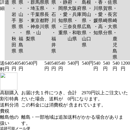
詳
道
県
県
・群馬県
県
県
・静
府 ・
島根
・香
・佐
県
細
・
・
・埼玉県
・
・
岡県
大阪府
県 ・
川県
賀県
・
岩
山
・千葉県
長
石
・愛
・兵庫
岡山
・愛
・長
宮
手
形
・東京都
野
川
知県
県 ・
県 ・
媛県
崎県
崎
県
県
・神奈川
県
県
・三
奈良県
広島
・高
・大
県
・
・
県 ・山
・
重県
・和歌
県 ・
知県
分県
・
秋
福
梨県
福
山県
山口
鹿
田
島
井
県
児
県
県
県
島
県
送
640
540
540
540円
540
540
540
540円
540円
540
540
540
1200
円
円
円
円
円
円
円
円
円
円
料
高額購入
お届け先１件につき、合計 2970円以上ご注文いた
割引特典
だいた場合、送料が 0円になります。
送料分消
この料金には消費税が 含まれています。
費税
離島他の
離島・一部地域は追加送料がかかる場合がありま
扱い
す。
追跡可能メール便