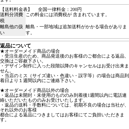
【送料料金表】
全国一律料金：200円
送料分消費
この料金には消費税が 含まれています。
税
離島他の扱
離島・一部地域は追加送料がかかる場合がありま
い
す。
返品について
★オーダーメイド商品の場合
・受注生産のため、商品発送後のお客様のご都合による返品、
交換はご容赦下さい。
・デザイン制作に入った段階以降のキャンセルはお受け出来ま
せん。
・当店のミス（サイズ違い・色違い・誤字等）の場合は商品到
着日より１週間以内にご連絡下さい。
★オーダーメイド商品以外の場合
・返品は未開封・未使用のもののみ到着後1週間以内に電話連
絡いただいたもののみお受けいたします。
・返品の送料・手数料については、初期不良の場合は当社が、
それ以外のお客様
都合による返品につきましてはお客様にてご負担いただきま
す。