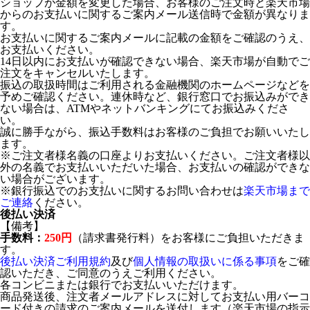
ショップが金額を変更した場合、お客様のご注文時と楽天市場
からのお支払いに関するご案内メール送信時で金額が異なりま
す。
お支払いに関するご案内メールに記載の金額をご確認のうえ、
お支払いください。
14日以内にお支払いが確認できない場合、楽天市場が自動でご
注文をキャンセルいたします。
振込の取扱時間はご利用される金融機関のホームページなどを
予めご確認ください。連休時など、銀行窓口でお振込みができ
ない場合は、ATMやネットバンキングにてお振込みくださ
い。
誠に勝手ながら、振込手数料はお客様のご負担でお願いいたし
ます。
※ご注文者様名義の口座よりお支払いください。ご注文者様以
外の名義でお支払いいただいた場合、お支払いの確認ができな
い場合がございます。
※銀行振込でのお支払いに関するお問い合わせは
楽天市場まで
ご連絡
ください。
後払い決済
【備考】
手数料：
250円
（請求書発行料）をお客様にご負担いただきま
す。
後払い決済ご利用規約
及び
個人情報の取扱いに係る事項
をご確
認いただき、ご同意のうえご利用ください。
各コンビニまたは銀行でお支払いいただけます。
商品発送後、注文者メールアドレスに対してお支払い用バーコ
ード付きの請求のご案内メールを送付します（楽天市場の指示