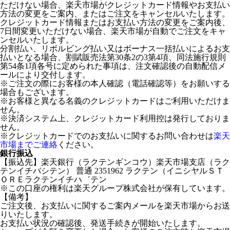
ただけない場合、楽天市場がクレジットカード情報やお支払い
方法の変更をご案内、またはご注文をキャンセルいたします。
クレジットカード情報またはお支払い方法の変更をご案内後、
7日間変更いただけない場合、楽天市場が自動でご注文をキャ
ンセルいたします。
分割払い、リボルビング払い又はボーナス一括払いによるお支
払いとなる場合、割賦販売法第30条2の3第4項、同法施行規則
第54条1項各号に定められた事項は、注文確認後の自動配信メ
ールにより交付します。
※ご注文の際にお客様の本人確認（電話確認等）をお願いする
場合もございます。
※お客様と異なる名義のクレジットカードはご利用いただけま
せん。
※決済システム上、クレジットカード利用控は発行しておりま
せん。
※クレジットカードでのお支払いに関するお問い合わせは
楽天
市場までご連絡
ください。
銀行振込
【振込先】楽天銀行（ラクテンギンコウ）楽天市場支店（ラク
テンイチバシテン） 普通 2351962 ラクテン（イニシヤルＳＴ
ＯＲＥラクテンイチハ゛テン
※この口座の権利は楽天グループ株式会社が保有しています。
【備考】
ご注文後、お支払いに関するご案内メールを楽天市場からお送
りいたします。
お支払い状況の確認後、発送手続きが開始いたします。