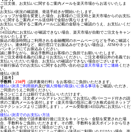
ご注文後、お支払いに関するご案内メールを楽天市場からお送りいたしま
す。
お支払い状況の確認後、発送手続きが開始いたします。
ショップが金額を変更した場合、お客様のご注文時と楽天市場からのお支払
いに関するご案内メール送信時で金額が異なります。
お支払いに関するご案内メールに記載の金額をご確認のうえ、お支払いくだ
さい。
14日以内にお支払いが確認できない場合、楽天市場が自動でご注文をキャン
セルいたします。
振込の取扱時間はご利用される金融機関のホームページなどを予めご確認く
ださい。連休時など、銀行窓口でお振込みができない場合は、ATMやネット
バンキングにてお振込みください。
誠に勝手ながら、振込手数料はお客様のご負担でお願いいたします。
※ご注文者様名義の口座よりお支払いください。ご注文者様以外の名義でお
支払いいただいた場合、お支払いの確認ができない場合がございます。
※銀行振込でのお支払いに関するお問い合わせは
楽天市場までご連絡
くださ
い。
後払い決済
【備考】
手数料：
250円
（請求書発行料）をお客様にご負担いただきます。
後払い決済ご利用規約
及び
個人情報の取扱いに係る事項
をご確認いただき、
ご同意のうえご利用ください。
各コンビニまたは銀行でお支払いいただけます。
商品発送後、注文者メールアドレスに対してお支払い用バーコード付きの請
求のご案内メールを送付します（楽天市場の指示に基づき株式会社ネットプ
ロテクションズよりご請求します）。メール受取後14日以内にお支払いくだ
さい。
後払い決済でのお支払い方法
お客様のご都合で請求書発行後に注文をキャンセル・金額を変更された場
合、手数料をご負担いただきます。その際、手数料を楽天ポイントから引き
落としをさせていただく場合がございます。
お客様のご利用状況などによって後払い決済がご利用いただけない場合、楽