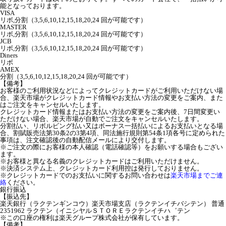
能となっております。
VISA
リボ,分割（3,5,6,10,12,15,18,20,24 回が可能です）
MASTER
リボ,分割（3,5,6,10,12,15,18,20,24 回が可能です）
JCB
リボ,分割（3,5,6,10,12,15,18,20,24 回が可能です）
Diners
リボ
AMEX
分割（3,5,6,10,12,15,18,20,24 回が可能です）
【備考】
お客様のご利用状況などによってクレジットカードがご利用いただけない場
合、楽天市場がクレジットカード情報やお支払い方法の変更をご案内、また
はご注文をキャンセルいたします。
クレジットカード情報またはお支払い方法の変更をご案内後、7日間変更い
ただけない場合、楽天市場が自動でご注文をキャンセルいたします。
分割払い、リボルビング払い又はボーナス一括払いによるお支払いとなる場
合、割賦販売法第30条2の3第4項、同法施行規則第54条1項各号に定められた
事項は、注文確認後の自動配信メールにより交付します。
※ご注文の際にお客様の本人確認（電話確認等）をお願いする場合もござい
ます。
※お客様と異なる名義のクレジットカードはご利用いただけません。
※決済システム上、クレジットカード利用控は発行しておりません。
※クレジットカードでのお支払いに関するお問い合わせは
楽天市場までご連
絡
ください。
銀行振込
【振込先】
楽天銀行（ラクテンギンコウ）楽天市場支店（ラクテンイチバシテン） 普通
2351962 ラクテン（イニシヤルＳＴＯＲＥラクテンイチハ゛テン
※この口座の権利は楽天グループ株式会社が保有しています。
【備考】