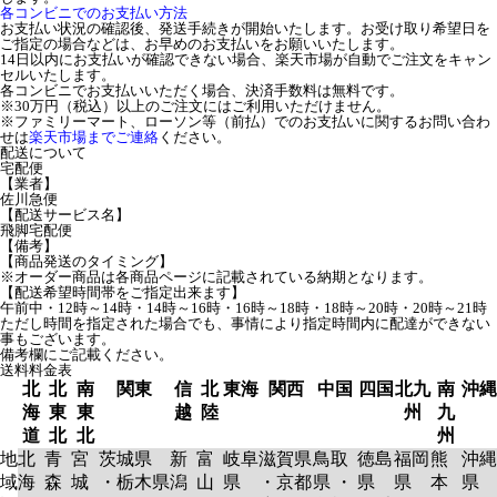
各コンビニでのお支払い方法
お支払い状況の確認後、発送手続きが開始いたします。お受け取り希望日を
ご指定の場合などは、お早めのお支払いをお願いいたします。
14日以内にお支払いが確認できない場合、楽天市場が自動でご注文をキャン
セルいたします。
各コンビニでお支払いいただく場合、決済手数料は無料です。
※30万円（税込）以上のご注文にはご利用いただけません。
※ファミリーマート、ローソン等（前払）でのお支払いに関するお問い合わ
せは
楽天市場までご連絡
ください。
配送について
宅配便
【業者】
佐川急便
【配送サービス名】
飛脚宅配便
【備考】
【商品発送のタイミング】
※オーダー商品は各商品ページに記載されている納期となります。
【配送希望時間帯をご指定出来ます】
午前中・12時～14時・14時～16時・16時～18時・18時～20時・20時～21時
ただし時間を指定された場合でも、事情により指定時間内に配達ができない
事もございます。
備考欄にご記載ください。
送料料金表
北
北
南
関東
信
北
東海
関西
中国
四国
北九
南
沖縄
海
東
東
越
陸
州
九
道
北
北
州
地
北
青
宮
茨城県
新
富
岐阜
滋賀県
鳥取
徳島
福岡
熊
沖縄
域
海
森
城
・栃木県
潟
山
県
・京都
県 ・
県
県
本
県