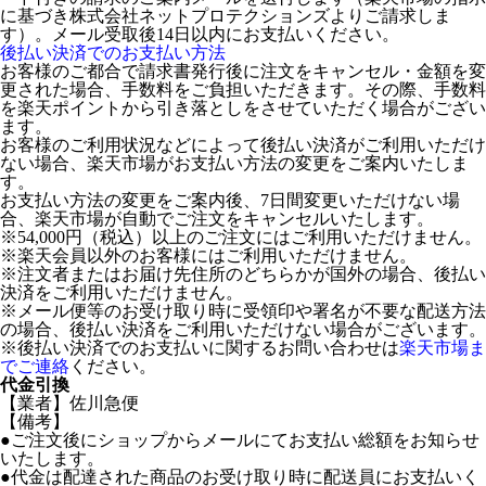
に基づき株式会社ネットプロテクションズよりご請求しま
す）。メール受取後14日以内にお支払いください。
後払い決済でのお支払い方法
お客様のご都合で請求書発行後に注文をキャンセル・金額を変
更された場合、手数料をご負担いただきます。その際、手数料
を楽天ポイントから引き落としをさせていただく場合がござい
ます。
お客様のご利用状況などによって後払い決済がご利用いただけ
ない場合、楽天市場がお支払い方法の変更をご案内いたしま
す。
お支払い方法の変更をご案内後、7日間変更いただけない場
合、楽天市場が自動でご注文をキャンセルいたします。
※54,000円（税込）以上のご注文にはご利用いただけません。
※楽天会員以外のお客様にはご利用いただけません。
※注文者またはお届け先住所のどちらかが国外の場合、後払い
決済をご利用いただけません。
※メール便等のお受け取り時に受領印や署名が不要な配送方法
の場合、後払い決済をご利用いただけない場合がございます。
※後払い決済でのお支払いに関するお問い合わせは
楽天市場ま
でご連絡
ください。
代金引換
【業者】佐川急便
【備考】
●ご注文後にショップからメールにてお支払い総額をお知らせ
いたします。
●代金は配達された商品のお受け取り時に配送員にお支払いく