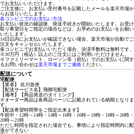
でお支払いいただけます。
ご注文後に、お支払い受付番号を記載したメールを楽天市場か
らお送りいたします。
各コンビニでのお支払い方法
お支払い状況の確認後、発送手続きが開始いたします。お受け
取り希望日をご指定の場合などは、お早めのお支払いをお願い
いたします。
14日以内にお支払いが確認できない場合、楽天市場が自動でご
注文をキャンセルいたします。
各コンビニでお支払いいただく場合、決済手数料は無料です。
※30万円（税込）以上のご注文にはご利用いただけません。
※ファミリーマート、ローソン等（前払）でのお支払いに関す
るお問い合わせは
楽天市場までご連絡
ください。
配送について
宅配便
【業者】 佐川急便
【配送サービス名】飛脚宅配便
【備考】【商品発送のタイミング】
※オーダー商品は各商品ページに記載されている納期となりま
す。
【配送希望時間帯をご指定出来ます】
午前中・12時～14時・14時～16時・16時～18時・18時～20時・
20時～21時
ただし時間を指定された場合でも、事情により指定時間内に配
達ができない