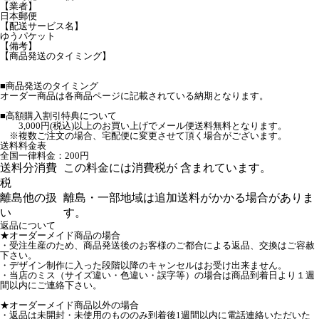
【業者】
日本郵便
【配送サービス名】
ゆうパケット
【備考】
【商品発送のタイミング】
■商品発送のタイミング
オーダー商品は各商品ページに記載されている納期となります。
■高額購入割引特典について
3,000円(税込)以上のお買い上げでメール便送料無料となります。
※複数ご注文の場合、宅配便に変更させて頂く場合がございます。
送料料金表
全国一律料金：200円
送料分消費
この料金には消費税が 含まれています。
税
離島他の扱
離島・一部地域は追加送料がかかる場合がありま
い
す。
返品について
★オーダーメイド商品の場合
・受注生産のため、商品発送後のお客様のご都合による返品、交換はご容赦
下さい。
・デザイン制作に入った段階以降のキャンセルはお受け出来ません。
・当店のミス（サイズ違い・色違い・誤字等）の場合は商品到着日より１週
間以内にご連絡下さい。
★オーダーメイド商品以外の場合
・返品は未開封・未使用のもののみ到着後1週間以内に電話連絡いただいた