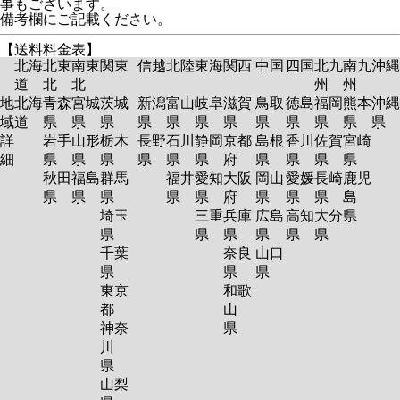
事もございます。
備考欄にご記載ください。
【送料料金表】
北海
北東
南東
関東
信越
北陸
東海
関西
中国
四国
北九
南九
沖縄
道
北
北
州
州
地
北海
青森
宮城
茨城
新潟
富山
岐阜
滋賀
鳥取
徳島
福岡
熊本
沖縄
域
道
県
県
県
県
県
県
県
県
県
県
県
県
詳
岩手
山形
栃木
長野
石川
静岡
京都
島根
香川
佐賀
宮崎
細
県
県
県
県
県
県
府
県
県
県
県
秋田
福島
群馬
福井
愛知
大阪
岡山
愛媛
長崎
鹿児
県
県
県
県
県
府
県
県
県
島
埼玉
三重
兵庫
広島
高知
大分
県
県
県
県
県
県
県
千葉
奈良
山口
県
県
県
東京
和歌
都
山
神奈
県
川
県
山梨