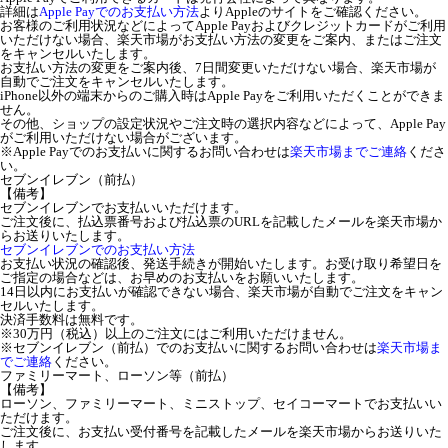
詳細は
Apple Payでのお支払い方法
よりAppleのサイトをご確認ください。
お客様のご利用状況などによってApple Payおよびクレジットカードがご利用
いただけない場合、楽天市場がお支払い方法の変更をご案内、またはご注文
をキャンセルいたします。
お支払い方法の変更をご案内後、7日間変更いただけない場合、楽天市場が
自動でご注文をキャンセルいたします。
iPhone以外の端末からのご購入時はApple Payをご利用いただくことができま
せん。
その他、ショップの設定状況やご注文時の選択内容などによって、Apple Pay
がご利用いただけない場合がございます。
※Apple Payでのお支払いに関するお問い合わせは
楽天市場までご連絡
くださ
い。
セブンイレブン（前払）
【備考】
セブンイレブンでお支払いいただけます。
ご注文後に、払込票番号および払込票のURLを記載したメールを楽天市場か
らお送りいたします。
セブンイレブンでのお支払い方法
お支払い状況の確認後、発送手続きが開始いたします。お受け取り希望日を
ご指定の場合などは、お早めのお支払いをお願いいたします。
14日以内にお支払いが確認できない場合、楽天市場が自動でご注文をキャン
セルいたします。
決済手数料は無料です。
※30万円（税込）以上のご注文にはご利用いただけません。
※セブンイレブン（前払）でのお支払いに関するお問い合わせは
楽天市場ま
でご連絡
ください。
ファミリーマート、ローソン等（前払）
【備考】
ローソン、ファミリーマート、ミニストップ、セイコーマートでお支払いい
ただけます。
ご注文後に、お支払い受付番号を記載したメールを楽天市場からお送りいた
します。