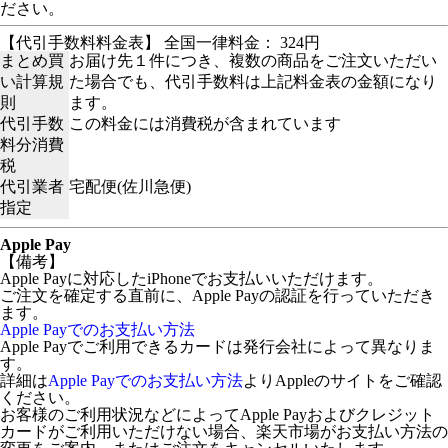
ださい。
【代引手数料料金表】 全国一律料金： 324円
まとめ買
お届け先１件につき、複数の商品をご注文いただい
い計算規
た場合でも、代引手数料は上記料金表の金額になり
則
ます。
代引手数
この料金には消費税が含まれています
料分消費
税
代引業者
宅配便(佐川急便)
指定
Apple Pay
【備考】
Apple Payに対応したiPhoneでお支払いいただけます。
ご注文を確定する直前に、Apple Payの認証を行っていただき
ます。
Apple Payでのお支払い方法
Apple Payでご利用できるカードは発行会社によって異なりま
す。
詳細は
Apple Payでのお支払い方法
よりAppleのサイトをご確認
ください。
お客様のご利用状況などによってApple Payおよびクレジット
カードがご利用いただけない場合、楽天市場がお支払い方法の