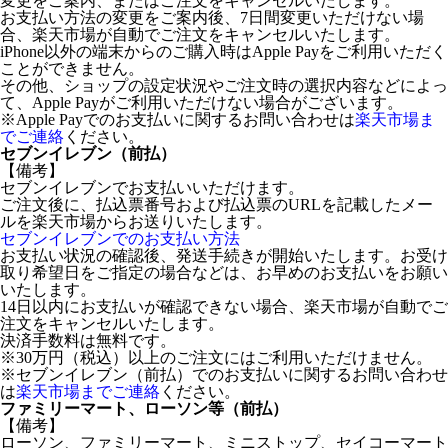
変更をご案内、またはご注文をキャンセルいたします。
お支払い方法の変更をご案内後、7日間変更いただけない場
合、楽天市場が自動でご注文をキャンセルいたします。
iPhone以外の端末からのご購入時はApple Payをご利用いただく
ことができません。
その他、ショップの設定状況やご注文時の選択内容などによっ
て、Apple Payがご利用いただけない場合がございます。
※Apple Payでのお支払いに関するお問い合わせは
楽天市場ま
でご連絡
ください。
セブンイレブン（前払）
【備考】
セブンイレブンでお支払いいただけます。
ご注文後に、払込票番号および払込票のURLを記載したメー
ルを楽天市場からお送りいたします。
セブンイレブンでのお支払い方法
お支払い状況の確認後、発送手続きが開始いたします。お受け
取り希望日をご指定の場合などは、お早めのお支払いをお願い
いたします。
14日以内にお支払いが確認できない場合、楽天市場が自動でご
注文をキャンセルいたします。
決済手数料は無料です。
※30万円（税込）以上のご注文にはご利用いただけません。
※セブンイレブン（前払）でのお支払いに関するお問い合わせ
は
楽天市場までご連絡
ください。
ファミリーマート、ローソン等（前払）
【備考】
ローソン、ファミリーマート、ミニストップ、セイコーマート