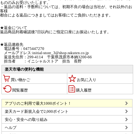
もののみお受けいたします。
・返品の送料・手数料については、初期不良の場合は当社が、それ以外のお
客様
都合による返品につきましてはお客様にてご負担いただきます。
★返金について
返品商品到着確認後7日以内にご指定口座にお振込いたします。
★返品連絡先
電話番号：0475447270
メールアドレス:initial-store_3@shop.rakuten.co.jp
返送先住所：299-4114 千葉県茂原市本納3200-66
担当者 ：イニシャルストア 担当 長野
楽天市場の便利な機能
買い物かご
お気に入り
閲覧履歴
購入履歴
アプリのご利用で最大1000ポイント！
楽天カード新規入会で2,000ポイント
安心・安全への取り組み
ヘルプ