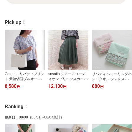
Pick up！
Coupole リバティプリン
sosotto シアーアコーデ
リバティ シャーリングハ
ト 天竺切替プルオーバー
ィオンプリーツスカート
ンドタオル フォレストウ
カットソー 5分袖 Inky Fi
84cm丈 グリーン Mサイ
ェーブ BL フローレット
8,580
12,100
880
円
円
円
elds インキー・フィール
ズ ソソット
ロンドン ハンカチ Forest
ズ x ホワイト杢 LIBERT
Wave ギフト
Y クーポール セール
Ranking！
更新日
：
08/08
（08/01〜08/07集計）