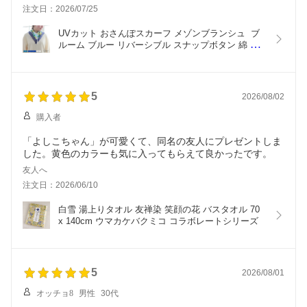
＊生地もシャリシャリした感じ
注文日：2026/07/25
・薄い生地で爽やかに首元に添います
UVカット おさんぽスカーフ メゾンブランシュ  ブ
・下の方のスナップで止められ、ズレにくい
ルーム ブルー リバーシブル スナップボタン 綿 花
柄 お洗濯可 メール便可 セール
・UVカット加工がしてあり、優れ物
・リバーシブルで使える
＊写真撮ってみましたが、リアルな色が出ていません(汗)
5
2026/08/02
購入者
「よしこちゃん」が可愛くて、同名の友人にプレゼントしま
した。黄色のカラーも気に入ってもらえて良かったです。
友人へ
注文日：2026/06/10
白雪 湯上りタオル 友禅染 笑顔の花 バスタオル 70 
x 140cm ウマカケバクミコ コラボレートシリーズ
5
2026/08/01
オッチョ8
男性
30代