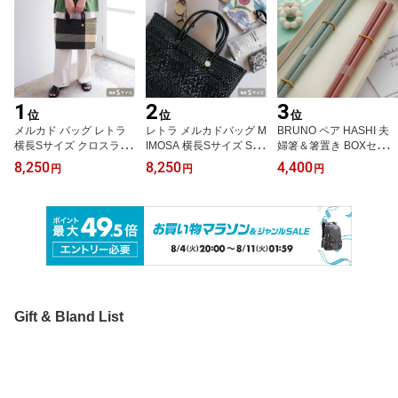
1
2
3
位
位
位
メルカド バッグ レトラ
レトラ メルカドバッグ M
BRUNO ペア HASHI 夫
横長Sサイズ クロスライ
IMOSA 横長Sサイズ SH
婦箸＆箸置き BOXセット
ン ブラック CROSS LIN
ORT ブラック
日本製 ピンクxブルー 八
8,250
8,250
4,400
円
円
円
E SHORT Letra チャーム
角箸 結婚祝い 新生活 御
付き かごバッグ
祝い ギフト おしゃれ
Gift & Bland List