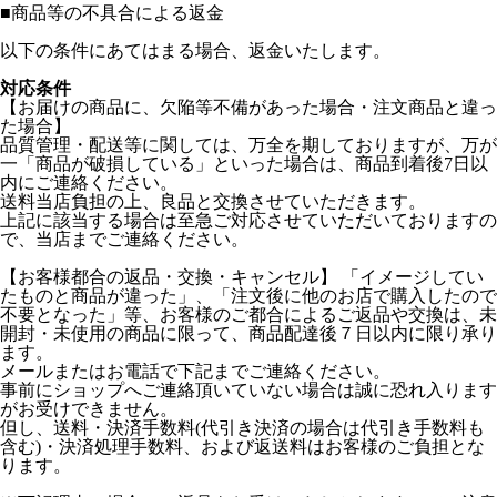
■
商品等の不具合による返金
以下の条件にあてはまる場合、返金いたします。
対応条件
【お届けの商品に、欠陥等不備があった場合・注文商品と違っ
た場合】
品質管理・配送等に関しては、万全を期しておりますが、万が
一「商品が破損している」といった場合は、商品到着後7日以
内にご連絡ください。
送料当店負担の上、良品と交換させていただきます。
上記に該当する場合は至急ご対応させていただいておりますの
で、当店までご連絡ください。
【お客様都合の返品・交換・キャンセル】 「イメージしてい
たものと商品が違った」、「注文後に他のお店で購入したので
不要となった」等、お客様のご都合によるご返品や交換は、未
開封・未使用の商品に限って、商品配達後７日以内に限り承り
ます。
メールまたはお電話で下記までご連絡ください。
事前にショップへご連絡頂いていない場合は誠に恐れ入ります
がお受けできません。
但し、送料・決済手数料(代引き決済の場合は代引き手数料も
含む)・決済処理手数料、および返送料はお客様のご負担とな
ります。