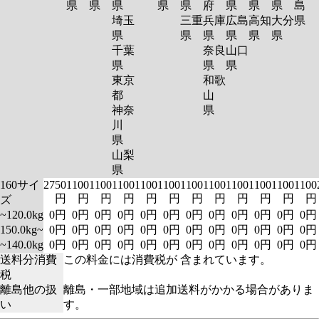
県
県
県
県
県
府
県
県
県
島
埼玉
三重
兵庫
広島
高知
大分
県
県
県
県
県
県
県
千葉
奈良
山口
県
県
県
東京
和歌
都
山
神奈
県
川
県
山梨
県
160サイ
2750
1100
1100
1100
1100
1100
1100
1100
1100
1100
1100
1100
円
円
円
円
円
円
円
円
円
円
円
円
ズ
~120.0kg
0円
0円
0円
0円
0円
0円
0円
0円
0円
0円
0円
0円
150.0kg~
0円
0円
0円
0円
0円
0円
0円
0円
0円
0円
0円
0円
~140.0kg
0円
0円
0円
0円
0円
0円
0円
0円
0円
0円
0円
0円
送料分消費
この料金には消費税が 含まれています。
税
離島他の扱
離島・一部地域は追加送料がかかる場合がありま
い
す。