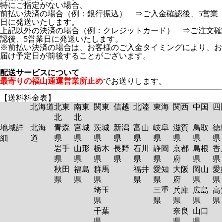
特にご指定がない場合、
前払い決済の場合（例：銀行振込） ⇒ご入金確認後、5営業
日に発送いたします。
上記以外の決済の場合（例：クレジットカード） ⇒ご注文確
認後、5営業日に発送いたします。
※前払い決済の場合は、お客様のご入金タイミングにより、お
届け予定日が前後することがございます。
配送サービスについて
最寄りの福山通運営業所止め
でお送りします。
【送料料金表】
北海道
北東
南東
関東
信越
北陸
東海
関西
中国
四
北
北
地域詳
北海
青森
宮城
茨城
新潟
富山
岐阜
滋賀
鳥取
徳
細
道
県
県
県
県
県
県
県
県
岩手
山形
栃木
長野
石川
静岡
京都
島根
香
県
県
県
県
県
県
府
県
秋田
福島
群馬
福井
愛知
大阪
岡山
愛
県
県
県
県
県
府
県
埼玉
三重
兵庫
広島
高
県
県
県
県
千葉
奈良
山口
県
県
県