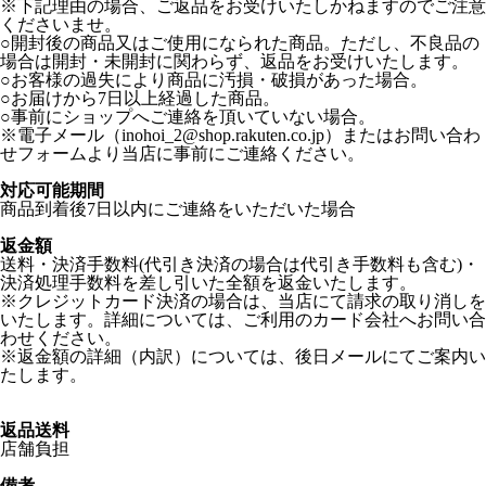
※下記理由の場合、ご返品をお受けいたしかねますのでご注意
くださいませ。
○開封後の商品又はご使用になられた商品。ただし、不良品の
場合は開封・未開封に関わらず、返品をお受けいたします。
○お客様の過失により商品に汚損・破損があった場合。
○お届けから7日以上経過した商品。
○事前にショップへご連絡を頂いていない場合。
※電子メール（inohoi_2@shop.rakuten.co.jp）またはお問い合わ
せフォームより当店に事前にご連絡ください。
対応可能期間
商品到着後7日以内にご連絡をいただいた場合
返金額
送料・決済手数料(代引き決済の場合は代引き手数料も含む)・
決済処理手数料を差し引いた全額を返金いたします。
※クレジットカード決済の場合は、当店にて請求の取り消しを
いたします。詳細については、ご利用のカード会社へお問い合
わせください。
※返金額の詳細（内訳）については、後日メールにてご案内い
たします。
返品送料
店舗負担
備考