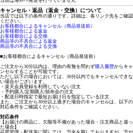
当店は海外へ発送を行っていません
キャンセル・返品（返金・交換）について
当店では以下の条件の通りです。詳細は、各リンク先をご確認
ください。
お客様都合によるキャンセル（商品発送前）
お客様都合による返金
お客様都合による交換
商品等の不具合による返金
商品等の不具合による交換
■
お客様都合によるキャンセル（商品発送前）
ご注文から30分以内は、理由の有無を問わず
購入履歴
からキャ
ンセルすることが可能です。
ただし以下の場合においては、30分以内でもキャンセルできな
い場合がございます。
・楽天会員登録を利用していない注文
・予約購入/定期購入/頒布会の注文
・配送日時指定で最短お届け日を指定している注文
また、ご注文から30分以上過ぎた場合のキャンセルは、以下の
対応条件をご確認ください。
対応条件
【お届けの商品に、欠陥等不備があった場合・注文商品と違っ
た場合】
品質管理・配送等に関しては、万全を期しておりますが、万が