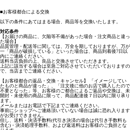
■
お客様都合による交換
以下の条件にあてはまる場合、商品等を交換いたします。
対応条件
【お届けの商品に、欠陥等不備があった場合・注文商品と違っ
た場合】
品質管理・配送等に関しては、万全を期しておりますが、万が
一「商品が破損している」といった場合は、商品到着後7日以
内にご連絡ください。
送料当店負担の上、良品と交換させていただきます。
上記に該当する場合は至急ご対応させていただいておりますの
で、当店までご連絡ください。
【お客様都合の返品・交換・キャンセル】 「イメージしてい
たものと商品が違った」、「注文後に他のお店で購入したので
不要となった」等、お客様のご都合によるご返品や交換は、未
開封・未使用の商品に限って、商品配達後７日以内に限り承り
ます。
メールまたはお電話で下記までご連絡ください。
事前にショップへご連絡頂いていない場合は誠に恐れ入ります
がお受けできません。
但し、送料・決済手数料(代引き決済の場合は代引き手数料も
含む)・決済処理手数料、および返送料はお客様のご負担とな