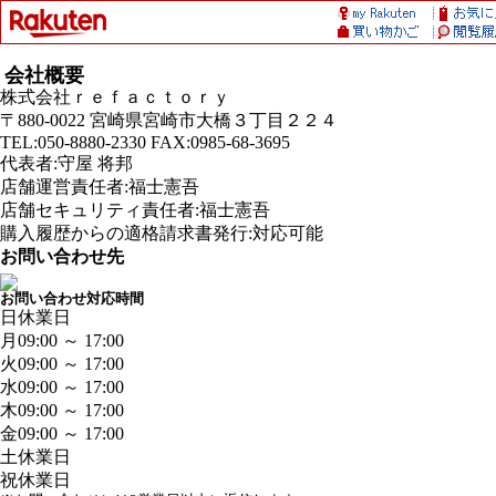
会社概要
株式会社ｒｅｆａｃｔｏｒｙ
〒880-0022 宮崎県宮崎市大橋３丁目２２４
TEL:050-8880-2330 FAX:0985-68-3695
代表者:守屋 将邦
店舗運営責任者:福士憲吾
店舗セキュリティ責任者:福士憲吾
購入履歴からの適格請求書発行:対応可能
お問い合わせ先
お問い合わせ対応時間
日
休業日
月
09:00 ～ 17:00
火
09:00 ～ 17:00
水
09:00 ～ 17:00
木
09:00 ～ 17:00
金
09:00 ～ 17:00
土
休業日
祝
休業日