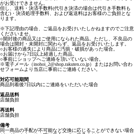
がお受けできません。
但し、送料・決済手数料(代引き決済の場合は代引き手数料も
含む)・決済処理手数料、および返送料はお客様のご負担とな
ります。
※下記理由の場合、ご返品をお受けいたしかねますのでご注意
くださいませ。
○開封後の商品又はご使用になられた商品。ただし、不良品の
場合は開封・未開封に関わらず、返品をお受けいたします。
○お客様の過失により商品に汚損・破損があった場合。
○お届けから7日以上経過した商品。
○事前にショップへご連絡を頂いていない場合。
※電子メール（inohoi_2@shop.rakuten.co.jp）またはお問い合わ
せフォームより当店に事前にご連絡ください。
対応可能期間
商品到着後7日以内にご連絡をいただいた場合
返品送料
店舗負担
再送料
店舗負担
備考
同一商品の手配が不可能など交換に応じることができない場合