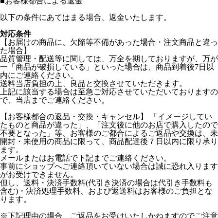
■
お客様都合による返金
以下の条件にあてはまる場合、返金いたします。
対応条件
【お届けの商品に、欠陥等不備があった場合・注文商品と違っ
た場合】
品質管理・配送等に関しては、万全を期しておりますが、万が
一「商品が破損している」といった場合は、商品到着後7日以
内にご連絡ください。
送料当店負担の上、良品と交換させていただきます。
上記に該当する場合は至急ご対応させていただいておりますの
で、当店までご連絡ください。
【お客様都合の返品・交換・キャンセル】 「イメージしてい
たものと商品が違った」、「注文後に他のお店で購入したので
不要となった」等、お客様のご都合によるご返品や交換は、未
開封・未使用の商品に限って、商品配達後７日以内に限り承り
ます。
メールまたはお電話で下記までご連絡ください。
事前にショップへご連絡頂いていない場合は誠に恐れ入ります
がお受けできません。
但し、送料・決済手数料(代引き決済の場合は代引き手数料も
含む)・決済処理手数料、および返送料はお客様のご負担とな
ります。
※下記理由の場合、ご返品をお受けいたしかねますのでご注意