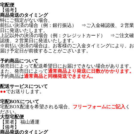
宅配便
【備考】
商品発送のタイミング
特にご指定がない場合、
前払い決済の場合（例：銀行振込） ⇒ご入金確認後、２営業
日に発送いたします。
上記以外の決済の場合（例：クレジットカード） ⇒ご注文確
認後、２営業日に発送いたします。
※前払い決済の場合は、お客様のご入金タイミングにより、お
届け予定日が前後することがございます。
予約商品について
発売日によって配送希望日にお届けできない場合があります。
また、発売日によって
通常商品より発送に日数がかかります。
予約商品は
通常商品と同梱発送できません。
配送サービスについて
●●
でお送りします。
宅配BOXについて
宅配BOX配達を希望される場合、
フリーフォームにご記入
く
ださい。
大型宅配便
【業者】 福山通運
【備考】
商品発送のタイミング