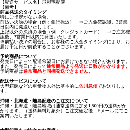
【配送サービス名】飛脚宅配便
【備考】
商品発送のタイミング
特にご指定がない場合、
前払い決済の場合（例：銀行振込） ⇒ご入金確認後、3営業
日以内に発送いたします。
上記以外の決済の場合（例：クレジットカード） ⇒ご注文確
認後、3営業日以内に発送いたします。
※前払い決済の場合は、お客様のご入金タイミングにより、お
届け予定日が前後することがございます。
予約商品について
発売日によって配送希望日にお届けできない場合があります。
また、発売日によって
通常商品より発送に日数がかかります。
予約商品は
通常商品と同梱発送できません。
配送サービスについて
大型箱罠などの重量物以外は基本的に
佐川急便
でお送りしま
す。
沖縄・北海道・離島配送のご注文について
沖縄・北海道・離島地域は通常送料に加え1,500円の送料がか
かります。（送料無料対象外）ご注文確定後、Eメールにてご
案内いたします。