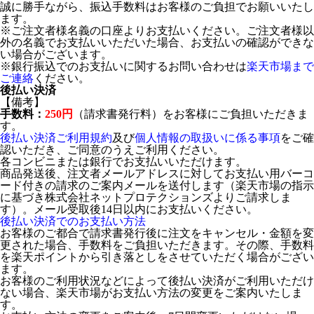
誠に勝手ながら、振込手数料はお客様のご負担でお願いいたし
ます。
※ご注文者様名義の口座よりお支払いください。ご注文者様以
外の名義でお支払いいただいた場合、お支払いの確認ができな
い場合がございます。
※銀行振込でのお支払いに関するお問い合わせは
楽天市場まで
ご連絡
ください。
後払い決済
【備考】
手数料：
250円
（請求書発行料）をお客様にご負担いただきま
す。
後払い決済ご利用規約
及び
個人情報の取扱いに係る事項
をご確
認いただき、ご同意のうえご利用ください。
各コンビニまたは銀行でお支払いいただけます。
商品発送後、注文者メールアドレスに対してお支払い用バーコ
ード付きの請求のご案内メールを送付します（楽天市場の指示
に基づき株式会社ネットプロテクションズよりご請求しま
す）。メール受取後14日以内にお支払いください。
後払い決済でのお支払い方法
お客様のご都合で請求書発行後に注文をキャンセル・金額を変
更された場合、手数料をご負担いただきます。その際、手数料
を楽天ポイントから引き落としをさせていただく場合がござい
ます。
お客様のご利用状況などによって後払い決済がご利用いただけ
ない場合、楽天市場がお支払い方法の変更をご案内いたしま
す。