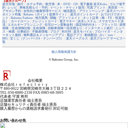
【楽天グループ】
楽天市場
|
旅行・ホテル予約・航空券
|
本・DVD・CD
|
電子書籍 楽天Kobo
|
ゴルフ場予
約
|
レシピ
|
車検見積もり・予約
|
イベント・チケット販売
|
写真プリント
|
美容室・ヘ
アサロン予約
|
女性向け健康管理サービス
|
物流委託・アウトソーシング
|
楽天スーパー
ポイント特集
|
Rebates（ポイント提携サイト）
|
楽天ポイントカード
|
おでかけでポイ
ント
|
Rakuten Fashion
|
地方競馬
|
競輪
|
アフィリエイト
|
ネット証券（株・FX・投資信
託）
|
カードローン
|
クレジットカード
|
電子マネー
|
決済システム
|
スマホでカード決
済
|
エネルギープランニング
|
住宅ローン変動金利（固定特約付き）・フラット35
|
損害
保険・生命保険比較
|
生命保険
|
自動車保険一括見積もり
|
インターネット銀行
|
ニュー
ス・検索
|
仕事紹介
|
不動産情報
|
ブログ
|
ROOM
|
楽天モバイル
|
プロバイダ・インタ
ーネット接続
|
無料通話＆メッセージアプリ
|
電話アプリ
|
動画配信
|
占い
|
toto・
BIG
|
宝くじ（ナンバーズ4・ナンバーズ3）
|
楽天イーグルス
|
楽天グループ サービス一
覧
個人情報保護方針
© Rakuten Group, Inc.
会社概要
株式会社ｒｅｆａｃｔｏｒｙ
〒880-0022 宮崎県宮崎市大橋３丁目２２４
TEL:050-8880-2330 FAX:0985-68-3695
代表者
:
守屋 将邦
店舗運営責任者
:
福士憲吾
店舗セキュリティ責任者
:
福士憲吾
購入履歴からの適格請求書発行:対応可能
お問い合わせ先