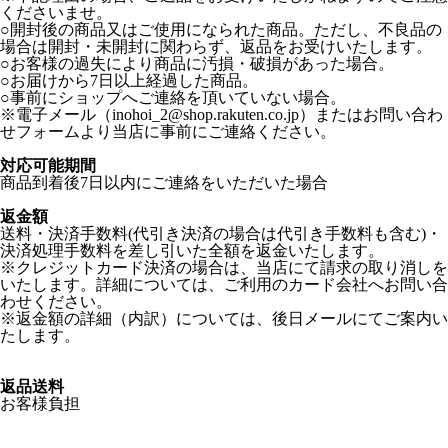
くださいませ。
○開封後の商品又はご使用になられた商品。ただし、不良品の
場合は開封・未開封に関わらず、返品をお受けいたします。
○お客様の過失により商品に汚損・破損があった場合。
○お届けから7日以上経過した商品。
○事前にショップへご連絡を頂いていない場合。
※電子メール（inohoi_2@shop.rakuten.co.jp）またはお問い合わ
せフォームより当店に事前にご連絡ください。
対応可能期間
商品到着後7日以内にご連絡をいただいた場合
返金額
送料・決済手数料(代引き決済の場合は代引き手数料も含む)・
決済処理手数料を差し引いた全額を返金いたします。
※クレジットカード決済の場合は、当店にて請求の取り消しを
いたします。詳細については、ご利用のカード会社へお問い合
わせください。
※返金額の詳細（内訳）については、後日メールにてご案内い
たします。
返品送料
お客様負担