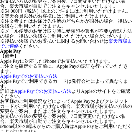
お支払い方法の変更をご案内後、7日間変更いただけない場
合、楽天市場が自動でご注文をキャンセルいたします。
※54,000円（税込）以上のご注文にはご利用いただけません。
※楽天会員以外のお客様にはご利用いただけません。
※注文者またはお届け先住所のどちらかが国外の場合、後払い
決済をご利用いただけません。
※メール便等のお受け取り時に受領印や署名が不要な配送方法
の場合、後払い決済をご利用いただけない場合がございます。
※後払い決済でのお支払いに関するお問い合わせは
楽天市場ま
でご連絡
ください。
Apple Pay
【備考】
Apple Payに対応したiPhoneでお支払いいただけます。
ご注文を確定する直前に、Apple Payの認証を行っていただき
ます。
Apple Payでのお支払い方法
Apple Payでご利用できるカードは発行会社によって異なりま
す。
詳細は
Apple Payでのお支払い方法
よりAppleのサイトをご確認
ください。
お客様のご利用状況などによってApple Payおよびクレジット
カードがご利用いただけない場合、楽天市場がお支払い方法の
変更をご案内、またはご注文をキャンセルいたします。
お支払い方法の変更をご案内後、7日間変更いただけない場
合、楽天市場が自動でご注文をキャンセルいたします。
iPhone以外の端末からのご購入時はApple Payをご利用いただく
ことができません。