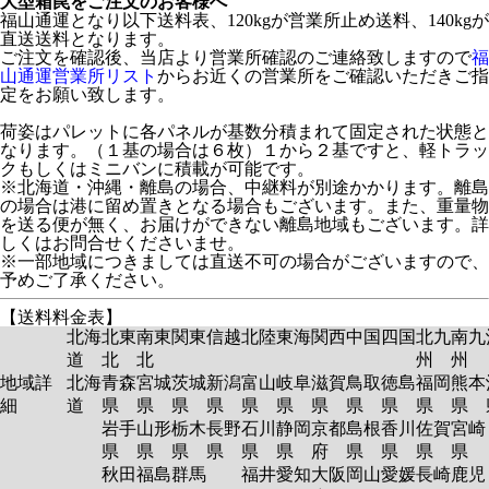
大型箱罠をご注文のお客様へ
福山通運となり以下送料表、120kgが営業所止め送料、140kgが
直送送料となります。
ご注文を確認後、当店より営業所確認のご連絡致しますので
福
山通運営業所リスト
からお近くの営業所をご確認いただきご指
定をお願い致します。
荷姿はパレットに各パネルが基数分積まれて固定された状態と
なります。（１基の場合は６枚）１から２基ですと、軽トラッ
クもしくはミニバンに積載が可能です。
※北海道・沖縄・離島の場合、中継料が別途かかります。離島
の場合は港に留め置きとなる場合もございます。また、重量物
を送る便が無く、お届けができない離島地域もございます。詳
しくはお問合せくださいませ。
※一部地域につきましては直送不可の場合がございますので、
予めご了承ください。
【送料料金表】
北海
北東
南東
関東
信越
北陸
東海
関西
中国
四国
北九
南九
道
北
北
州
州
地域詳
北海
青森
宮城
茨城
新潟
富山
岐阜
滋賀
鳥取
徳島
福岡
熊本
細
道
県
県
県
県
県
県
県
県
県
県
県
岩手
山形
栃木
長野
石川
静岡
京都
島根
香川
佐賀
宮崎
県
県
県
県
県
県
府
県
県
県
県
秋田
福島
群馬
福井
愛知
大阪
岡山
愛媛
長崎
鹿児