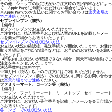
その他、ショップの設定状況やご注文時の選択内容などによっ
て、Apple Payがご利用いただけない場合がございます。
※Apple Payでのお支払いに関するお問い合わせは
楽天市場ま
でご連絡
ください。
セブンイレブン（前払）
【備考】
セブンイレブンでお支払いいただけます。
ご注文後に、払込票番号および払込票のURLを記載したメー
ルを楽天市場からお送りいたします。
セブンイレブンでのお支払い方法
お支払い状況の確認後、発送手続きが開始いたします。お受け
取り希望日をご指定の場合などは、お早めのお支払いをお願い
いたします。
14日以内にお支払いが確認できない場合、楽天市場が自動でご
注文をキャンセルいたします。
決済手数料は無料です。
※30万円（税込）以上のご注文にはご利用いただけません。
※セブンイレブン（前払）でのお支払いに関するお問い合わせ
は
楽天市場までご連絡
ください。
ファミリーマート、ローソン等（前払）
【備考】
ローソン、ファミリーマート、ミニストップ、セイコーマート
でお支払いいただけます。
ご注文後に、お支払い受付番号を記載したメールを楽天市場か
らお送りいたします。
各コンビニでのお支払い方法