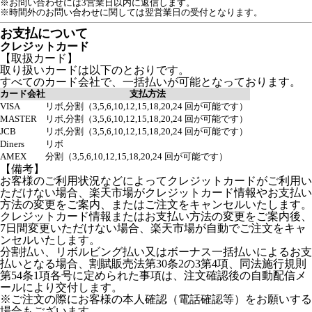
※お問い合わせには3営業日以内に返信します。
※時間外のお問い合わせに関しては翌営業日の受付となります。
お支払について
クレジットカード
【取扱カード】
取り扱いカードは以下のとおりです。
すべてのカード会社で、一括払いが可能となっております。
カード会社
支払方法
VISA
リボ,分割（3,5,6,10,12,15,18,20,24 回が可能です）
MASTER
リボ,分割（3,5,6,10,12,15,18,20,24 回が可能です）
JCB
リボ,分割（3,5,6,10,12,15,18,20,24 回が可能です）
Diners
リボ
AMEX
分割（3,5,6,10,12,15,18,20,24 回が可能です）
【備考】
お客様のご利用状況などによってクレジットカードがご利用い
ただけない場合、楽天市場がクレジットカード情報やお支払い
方法の変更をご案内、またはご注文をキャンセルいたします。
クレジットカード情報またはお支払い方法の変更をご案内後、
7日間変更いただけない場合、楽天市場が自動でご注文をキャ
ンセルいたします。
分割払い、リボルビング払い又はボーナス一括払いによるお支
払いとなる場合、割賦販売法第30条2の3第4項、同法施行規則
第54条1項各号に定められた事項は、注文確認後の自動配信メ
ールにより交付します。
※ご注文の際にお客様の本人確認（電話確認等）をお願いする
場合もございます。