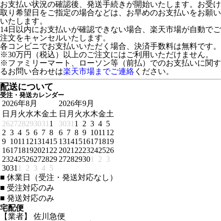
お支払い状況の確認後、発送手続きが開始いたします。お受け
取り希望日をご指定の場合などは、お早めのお支払いをお願い
いたします。
14日以内にお支払いが確認できない場合、楽天市場が自動でご
注文をキャンセルいたします。
各コンビニでお支払いいただく場合、決済手数料は無料です。
※30万円（税込）以上のご注文にはご利用いただけません。
※ファミリーマート、ローソン等（前払）でのお支払いに関す
るお問い合わせは
楽天市場までご連絡
ください。
配送について
受注・発送カレンダー
2026年8月
2026年9月
日
月
火
水
木
金
土
日
月
火
水
木
金
土
26
27
28
29
30
31
1
30
31
1
2
3
4
5
2
3
4
5
6
7
8
6
7
8
9
10
11
12
9
10
11
12
13
14
15
13
14
15
16
17
18
19
16
17
18
19
20
21
22
20
21
22
23
24
25
26
23
24
25
26
27
28
29
27
28
29
30
1
2
3
30
31
1
2
3
4
5
■
休業日（受注・発送対応なし）
■
受注対応のみ
■
発送対応のみ
宅配便
【業者】 佐川急便