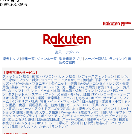
0985-68-3695
楽天トップへ >>
楽天トップ
|
特集一覧
|
ジャンル一覧
|
楽天市場アプリ
|
スーパーDEAL
|
ランキング
|
出
店のご案内
【楽天市場のサービス】
ファッション 総合
|
家電・パソコン・カメラ 総合
|
レディースファッション
|
靴
|
バッ
グ・小物・ブランド雑貨
|
ジュエリー・アクセサリー
|
腕時計
|
下着・ナイトウェア
|
キ
ッズ・ベビー用品・マタニティ
|
ダイエット・健康
|
医薬品・コンタクトレンズ・介護
用品
|
美容・コスメ・香水
|
車・バイク
|
カー用品・バイク用品
|
食品
|
スイーツ・お菓
子
|
水・ソフトドリンク
|
ビール・洋酒
|
日本酒・焼酎
|
ワイン
|
パソコン・PCパー
ツ
|
タブレットPC・スマートフォン
|
光回線・モバイル通信
|
TV・レコーダー・オーデ
ィオ
|
家電
|
CD・DVD
|
楽器・音楽機材
|
ゲーム
|
おもちゃ
|
ホビー
|
サービス・リフォ
ーム
|
インテリア・収納
|
寝具・ベッド・マットレス
|
日用品雑貨・文房具・手芸
|
キッ
チン用品・食器・調理器具
|
花・観葉植物
|
ガーデン・DIY・工具
|
ペットフード ・ ペ
ット用品
|
スポーツ・アウトドア
|
ゴルフ用品
|
本
（
楽天ブックス
） |
ポイント
|
ネット
ショップ 開業・開店
|
楽天ウェブ検索
|
R-magazine（雑誌コラボ）
|
贈り物・ギフト
|
フ
ァッション公式ブランド
|
ポイントアップ
|
ディズニーゾーン
|
サンリオゾーン
|
まち
楽
|
楽天ふるさと納税
|
日用品翌日配達
|
スーパーDEAL
|
開催中イベント一覧
|
福袋＆
初売り
|
バレンタイン
|
ホワイトデー
|
母の日
|
父の日
|
お中元
|
敬老の日
|
ハロウィ
ン
|
お歳暮
|
クリスマス
|
おせち
|
ランキング