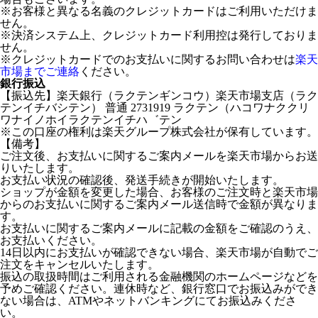
※お客様と異なる名義のクレジットカードはご利用いただけま
せん。
※決済システム上、クレジットカード利用控は発行しておりま
せん。
※クレジットカードでのお支払いに関するお問い合わせは
楽天
市場までご連絡
ください。
銀行振込
【振込先】楽天銀行（ラクテンギンコウ）楽天市場支店（ラク
テンイチバシテン） 普通 2731919 ラクテン（ハコワナククリ
ワナイノホイラクテンイチハ゛テン
※この口座の権利は楽天グループ株式会社が保有しています。
【備考】
ご注文後、お支払いに関するご案内メールを楽天市場からお送
りいたします。
お支払い状況の確認後、発送手続きが開始いたします。
ショップが金額を変更した場合、お客様のご注文時と楽天市場
からのお支払いに関するご案内メール送信時で金額が異なりま
す。
お支払いに関するご案内メールに記載の金額をご確認のうえ、
お支払いください。
14日以内にお支払いが確認できない場合、楽天市場が自動でご
注文をキャンセルいたします。
振込の取扱時間はご利用される金融機関のホームページなどを
予めご確認ください。連休時など、銀行窓口でお振込みができ
ない場合は、ATMやネットバンキングにてお振込みくださ
い。