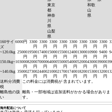
東京
和歌
都
山
神奈
県
川
県
山梨
県
160サイ
6000円
3300
3300
3300
3300
3300
3300
3300
3300
3
円
円
円
円
円
円
円
円
ズ
~120.0kg
25000
19500
17400
15000
15500
12400
13000
10900
9400
9
円
円
円
円
円
円
円
円
円
150.0kg~
103000
82000
70000
64000
55000
54000
52000
43000
39000
39
円
円
円
円
円
円
円
円
円
~140.0kg
35000
27300
24400
21000
21700
17400
18200
15300
13200
13
円
円
円
円
円
円
円
円
円
送料分消費
この料金には消費税が 含まれています。
税
離島他の扱
離島・一部地域は追加送料がかかる場合がありま
い
す。
海外配送について