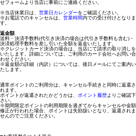
せフォームより当店に事前にご連絡ください。
※当店休業日は、
営業日カレンダー
をご確認ください。
※お電話でのキャンセルは、
営業時間
内での受け付けとなりま
す。
返金額
送料・決済手数料(代引き決済の場合は代引き手数料も含む)・
決済処理手数料を差し引いた全額を返金いたします。
※クレジットカード決済の場合は、当店にて請求の取り消しを
いたします。詳細については、ご利用のカード会社へお問い合
わせください。
※返金額の詳細（内訳）については、後日メールにてご案内い
たします。
通常ポイントのご利用分は、キャンセル手続きと同時に返還さ
れます。
ポイントが返還されたかどうかは、
ポイント履歴
よりご確認下
さい。
※期間限定ポイントの利用期限を過ぎてからキャンセルや金額
修正が行われた場合、ポイントは失効扱いとなり、返還されま
せんのでご注意ください。