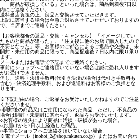
一「商品が破損している」といった場合は、商品到着後7日以
内にご連絡ください。
送料当店負担の上、良品と交換させていただきます。
上記に該当する場合は至急ご対応させていただいておりますの
で、当店までご連絡ください。
【お客様都合の返品・交換・キャンセル】 「イメージしてい
たものと商品が違った」、「注文後に他のお店で購入したので
不要となった」等、お客様のご都合によるご返品や交換は、未
開封・未使用の商品に限って、商品配達後７日以内に限り承り
ます。
メールまたはお電話で下記までご連絡ください。
事前にショップへご連絡頂いていない場合は誠に恐れ入ります
がお受けできません。
但し、送料・決済手数料(代引き決済の場合は代引き手数料も
含む)・決済処理手数料、および返送料はお客様のご負担とな
ります。
※下記理由の場合、ご返品をお受けいたしかねますのでご注意
くださいませ。
○開封後の商品又はご使用になられた商品。ただし、不良品の
場合は開封・未開封に関わらず、返品をお受けいたします。
○お客様の過失により商品に汚損・破損があった場合。
○お届けから7日以上経過した商品。
○事前にショップへご連絡を頂いていない場合。
※電子メール（inohoi_2@shop.rakuten.co.jp）またはお問い合わ