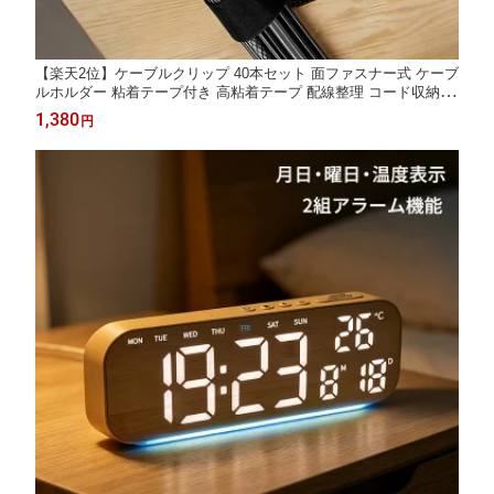
【楽天2位】ケーブルクリップ 40本セット 面ファスナー式 ケーブ
ルホルダー 粘着テープ付き 高粘着テープ 配線整理 コード収納 ケ
ーブルタイ コード固定 デスク周り 机 壁 オフィス 家庭用 作業ス
1,380
円
ペース 繰り返し使用 整理整頓 日用品 グッズ 軽量 ブラック グレ
ー ホワイト