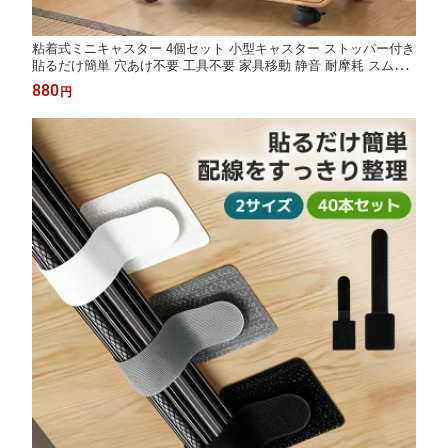
粘着式ミニキャスター 4個セット 小型キャスター ストッパー付き
貼るだけ簡単 穴あけ不要 工具不要 家具移動 静音 耐摩耗 スムー
ズ走行 高品質 ABS素材 耐荷重設計 ワイドホイール ミニキャス
880
円
ター 収納ケース テーブル 家電対応 便利 ブラック ホワイト クリ
ア