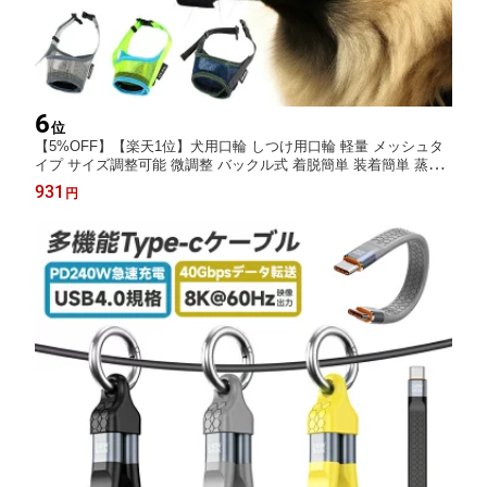
6
位
【5%OFF】【楽天1位】犬用口輪 しつけ用口輪 軽量 メッシュタ
イプ サイズ調整可能 微調整 バックル式 着脱簡単 装着簡単 蒸れ
にくい 呼吸しやすい マジックテープ式 S/M/Lサイズ 3color 噛み
931
円
つき防止 誤飲防止 無駄吠え トラブル防止 耐久性 傷舐め防止 夏
短時間使用