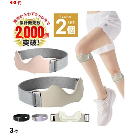
かり固定 シリコン 左右兼用 男女兼用 ウォーキング/ランニング/
980
円
バドミントン/テニス/縄跳び/有酸素運動/長時間の立ち/日常生活に
適用
3
位