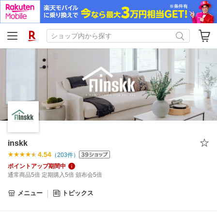
inskk
4.54
（
203
件）
ポイントアップ期間中
通常商品5倍 定期購入5倍 頒布会5倍
メニュー
トピックス