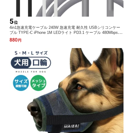
5
位
4in1急速充電ケーブル 240W 急速充電 耐久性 USBシリコンケー
ブル TYPE-C iPhone 1M LEDライト PD3.1 ケーブル 480Mbps ty
pe-cケーブル 高性能チップ データ転送 断線に強い 亜鉛合金 iPho
880
円
ne16/iPhone15/iPhone13シリーズ/Android/ノートパソコンに適合
紫 グレー