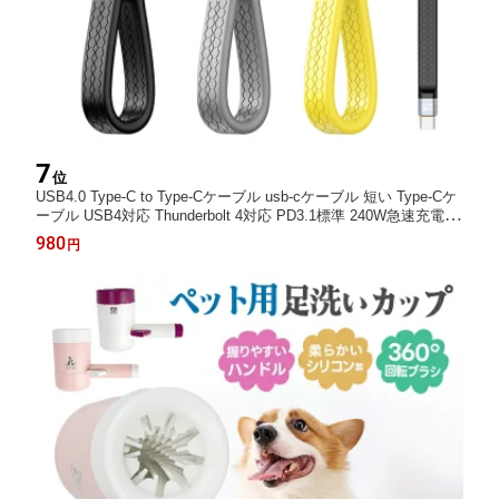
7
位
USB4.0 Type-C to Type-Cケーブル usb-cケーブル 短い Type-Cケ
ーブル USB4対応 Thunderbolt 4対応 PD3.1標準 240W急速充電 8
K60Hz 40Gbps 高速データ転送 13cm モバイルバッテリー用 ハブ
980
円
用 for iPhone15/MacBook Pro/iPad Pro/Galaxy S23など Type-Cデ
バイス 黒