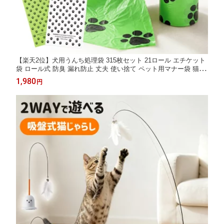
【楽天2位】犬用うんち処理袋 315枚セット 21ロール エチケット
袋 ロール式 防臭 漏れ防止 丈夫 使い捨て ペット用マナー袋 猫砂
処理 散歩用 携帯便利 防臭袋 消臭袋 ペット用マナー袋 犬うんち
1,980
円
袋 袋 ゴミ袋 臭わない 環境に優しい ペット用品 香り付き エコ H
DPE EPI素材