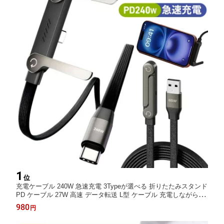
1
位
充電ケーブル 240W 急速充電 3Typeが選べる 折りたたみスタンド
PD ケーブル 27W 高速 データ転送 L型 ケーブル 充電しながら使
用可能 高耐久 編み込み スマホスタンド 幅広い機種対応 Type-C i
980
円
Phone 17 Huawei サムスン iPad MacBook Neo 充電器 長さ1.5m
ブラック