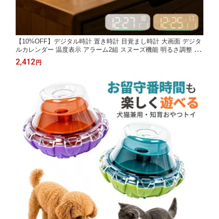
【10%OFF】デジタル時計 置き時計 目覚まし時計 大画面 デジタ
ルカレンダー 温度表示 アラーム2組 スヌーズ機能 明るさ調整 US
B給電 タイマー機能 北欧 シンプル 寝室 リビング インテリア 月
2,412
円
日/曜日/時刻表示 24時間表示 カウントダウン カウントアップ LE
Dライト 操作簡単