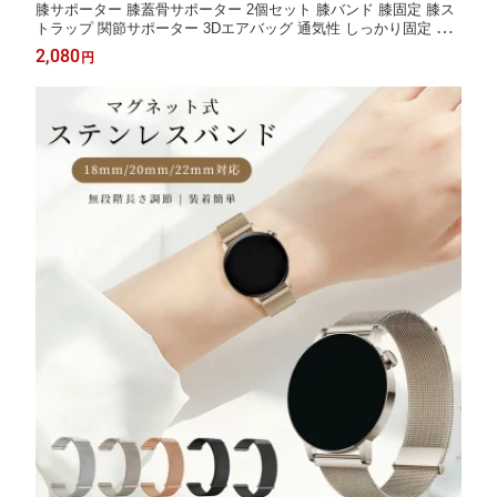
膝サポーター 膝蓋骨サポーター 2個セット 膝バンド 膝固定 膝ス
トラップ 関節サポーター 3Dエアバッグ 通気性 しっかり固定 シ
リコン 放熱スリット 左右兼用 男女兼用 ウォーキング/ランニン
2,080
円
グ/バドミントン/テニス/縄跳び/有酸素運動/長時間の立ち/日常生
活に適用