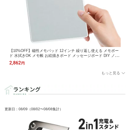
【10%OFF】磁性メモパッド 12インチ 繰り返し使える メモボー
ド 水拭きOK メモ帳 お絵描きボード メッセージボード DIY ノー
トボード エコ文具 イレーザー付き 軽量 薄型 0.7mm太字ペン付
2,862
円
き ペーパーレス 万年筆スタイル 多用途 ビジネス 学習用 オフィ
ス 家庭用 シルバー
もっと見る
更新日
：
08/09
（08/02〜08/08集計）