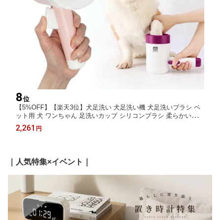
8
位
【5%OFF】【楽天3位】犬足洗い 犬足洗い機 犬足洗いブラシ ペ
ット用 犬 ワンちゃん 足洗いカップ シリコンブラシ 柔らかい素材
洗浄 半自動 ハンドル 持ち手 360度回転 汚れを落とす 散歩の後脚
2,261
円
を洗う 操作簡単 分解可能 洗える お手入れ簡単 臭い防止 室内犬
用
｜人気特集×イベント｜