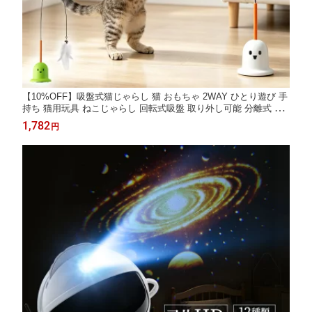
【10%OFF】吸盤式猫じゃらし 猫 おもちゃ 2WAY ひとり遊び 手
持ち 猫用玩具 ねこじゃらし 回転式吸盤 取り外し可能 分離式 収
納便利 お手入れ簡単 猫用品 ペット用品 羽根付きおもちゃ 壁取り
1,782
円
付け ペットおもちゃ 遊び道具 運動不足対策 退屈解消 お留守番に
ストレス解消