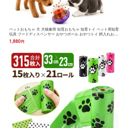
ペットおもちゃ 犬 犬猫兼用 知育おもちゃ 知育トイ ペット用知育
玩具 フードディスペンサー おやつボール おやつトイ 餌入れおも
ちゃ フードトイ ペット給餌おもちゃ 透明カバー お手入れ簡単 起
1,880
円
き上がりこぼし 早食い対策 ストレス対策 運動不足対策 留守番対
策