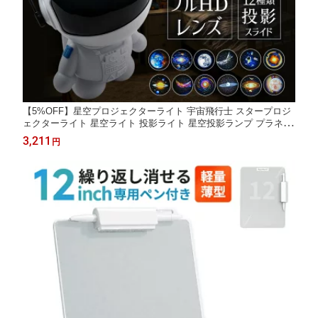
【5%OFF】星空プロジェクターライト 宇宙飛行士 スタープロジ
ェクターライト 星空ライト 投影ライト 星空投影ランプ プラネタ
リウム プロジェクターライト 高輝度LED ナイトライト フルHDレ
3,211
円
ンズ ピント調整 家庭用 子供 天井 タイマー機能 フィルム12種類
付き 360°回転 白