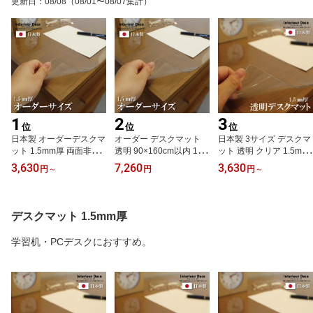
更新日
：
08/08
（08/01〜08/07集計）
1
2
3
位
位
位
日本製 オーダーデスクマ
オーダー デスクマット
日本製 3サイズ デスクマ
ット 1.5mm厚 両面非転
透明 90×160cm以内 1.5
ット 透明 クリア 1.5mm
写 非転写剤配合品 デス
mm厚 子供 学習机 トー
厚 2mm厚 テーブルマッ
3,630
7,260
3,630
円
～
円
円
～
クマット テーブルマット
メイ 両面非転写 テーブ
ト ビニールマット マッ
テーブルクロス ビニール
ルマット クリア 紙の字
ト 学習机 両面非転写 ビ
マット 透明 クリア テー
が写らない 勉強机 事務
ニールシート クロス 送
ブル デスク ダイニング
机 特別価格 送料無料 非
料無料 事務机 子供 女の
デスクマット 1.5mm厚
リビング 学習机 学習マ
転写剤配合品 おしゃれ
子 かわいい 透明マット
ット 小学生 入学準備 新
男の子 女の子 別注 オー
クリアマット おしゃれ
学習机・PCデスクにおすすめ。
生活 一人暮らし 送料無
ダーメイド ビニール テ
国内生産 国内加工 小学
料 柘産業株式会社
ーブルクロス 90 160
生 柘産業株式会社