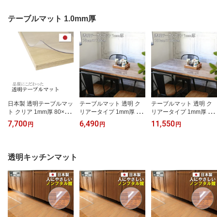
シート ビニールクロス
ビニールクロス クロス
ビニールクロス クロス
クロス 学習机 勉強机 事
学習机 勉強机 事務机 送
学習机 勉強机 事務机 送
テーブルマット 1.0mm厚
務机 送料無料 文字が写
料無料 文字が写りにくい
料無料 文字が写りにくい
りにくい おしゃれ かわ
おしゃれ かわいい 子供
おしゃれ かわいい 子供
いい 子供 女の子 男の子
女の子 男の子 テレワー
女の子 男の子 テレワー
テレワーク 45 90 小学生
ク 60 90 柘産業株式会社
ク 40 90 柘産業株式会社
日本製 透明テーブルマッ
テーブルマット 透明 ク
テーブルマット 透明 ク
ト クリア 1mm厚 80×13
リアータイプ 1mm厚 日
リアータイプ 1mm厚 日
5cm テーブルマット テ
本製 約750×1200mm テ
本製 約1000×1800mm
7,700
6,490
11,550
円
円
円
ーブルクロス デスクマッ
ーブルクロス ビニールシ
テーブルクロス ビニール
ト ビニールマット ビニ
ート クリアー テーブル
シート クリアー テーブ
ールクロス ビニールシー
ランナー デスクマット
ルランナー デスクマット
ト 透明 クリア ダイニン
ビニールマット 柘産業株
ビニールマット 柘産業株
透明キッチンマット
グ ダイニングテーブル
式会社
式会社
テーブル 学習机 勉強机
事務机 会社 透明マット
柘産業株式会社