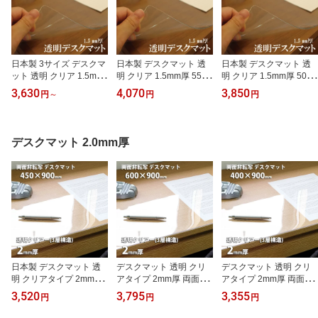
日本製 3サイズ デスクマ
日本製 デスクマット 透
日本製 デスクマット 透
ット 透明 クリア 1.5mm
明 クリア 1.5mm厚 550×
明 クリア 1.5mm厚 500×
厚 2mm厚 テーブルマッ
900mm テーブルマット
900mm テーブルマット
3,630
4,070
3,850
円
～
円
円
ト ビニールマット マッ
ビニールマット マット
ビニールマット マット
ト 学習机 両面非転写 ビ
学習机 両面非転写 ビニ
学習机 両面非転写 ビニ
ニールシート クロス 送
ールシート クロス 送料
ールシート クロス 送料
料無料 事務机 子供 女の
無料 事務机 子供 女の子
無料 事務机 子供 女の子
デスクマット 2.0mm厚
子 かわいい 透明マット
かわいい 透明マット ク
かわいい 透明マット ク
クリアマット おしゃれ
リアマット 55 90 柘産業
リアマット おしゃれ 50
国内生産 国内加工 小学
株式会社
90 柘産業株式会社
生 柘産業株式会社
日本製 デスクマット 透
デスクマット 透明 クリ
デスクマット 透明 クリ
明 クリアタイプ 2mm厚
アタイプ 2mm厚 両面非
アタイプ 2mm厚 両面非
両面非転写 450×900mm
転写 600×900mm クリア
転写 400×900mm クリア
3,520
3,795
3,355
円
円
円
クリア テーブルマット
テーブルマット ビニール
テーブルマット ビニール
ビニールマット ビニール
マット ビニールシート
マット ビニールシート