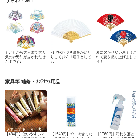
うちわ・扇子
ニールシート ビニールマ
ニールシート ビニールマ
ニールシート ビニールマ
ット 柘産業株式会社
ット 柘産業株式会社
ット 柘産業株式会社
子どもから大人まで大人
ﾌｫｰﾏﾙなｼｰﾝや絵をかいた
夏に欠かせない扇子！こ
気のｷｬﾗｸﾀｰが描かれたせ
りしてｵﾘｼﾞﾅﾙ扇子として
れで夏を盛り上げましょ
んすです♪
も
う！
家具等 補修・ﾒﾝﾃﾅﾝｽ用品
【484円】使いやすいマ
【1540円】ｼﾝﾅｰを含まな
【1760円】汚れを落と