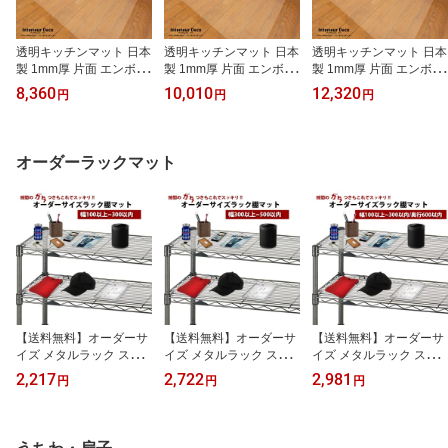
透明キッチンマット 日本
透明キッチンマット 日本
透明キッチンマット 日本
製 1mm厚 片面 エンボス
製 1mm厚 片面 エンボス
製 1mm厚 片面 エンボス
加工 60×90cm R＝5mm
加工 60×120cm R＝5mm
加工 60×150cm R＝5mm
8,360
10,010
12,320
円
円
円
特殊塩化ビニール製 床暖
特殊塩化ビニール製 床暖
特殊塩化ビニール製 床暖
房対応 ノンフタル酸 透
房対応 ノンフタル酸 透
房対応 ノンフタル酸 透
明クリア キッチンマット
明クリア キッチンマット
明クリア キッチンマット
キッチン フロアマット
キッチン フロアマット
キッチン フロアマット
オーダーラックマット
フローリングマット 台所
フローリングマット 台所
フローリングマット 台所
マット ビニールマット
マット ビニールマット
マット ビニールマット
ビニールシート 柘産業株
ビニールシート 柘産業株
ビニールシート 柘産業株
式会社
式会社
式会社
【送料無料】オーダーサ
【送料無料】オーダーサ
【送料無料】オーダーサ
イズ メタルラック スチ
イズ メタルラック スチ
イズ メタルラック スチ
ールラック棚用マット 1.
ールラック棚用マット 1.
ールラック棚用マット 1.
2,217
2,722
2,981
円
円
円
5mm厚 300mm 奥行450
5mm厚 500mm 奥行450
5mm厚 300mm 奥行600
mm以内 透明ビニール 日
mm以内 透明ビニール 日
mm以内 透明ビニール 日
本製 クリアータイプ 別
本製 クリアータイプ 別
本製 クリアータイプ 別
注 メタル ラック 棚板ビ
注 メタル ラック 棚板ビ
注 メタル ラック 棚板ビ