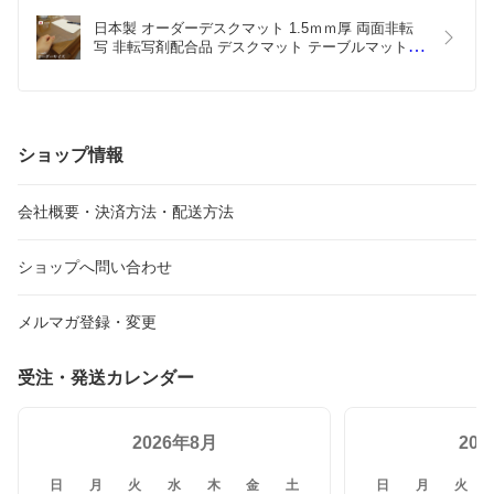
日本製 オーダーデスクマット 1.5ｍｍ厚 両面非転
写 非転写剤配合品 デスクマット テーブルマット テ
ーブルクロス ビニールマット 透明 クリア テーブル 
デスク ダイニング リビング 学習机 学習マット 小
学生 入学準備 新生活 一人暮らし 送料無料
ショップ情報
会社概要・決済方法・配送方法
ショップへ問い合わせ
メルマガ登録・変更
受注・発送カレンダー
2026年8月
20
日
月
火
水
木
金
土
日
月
火