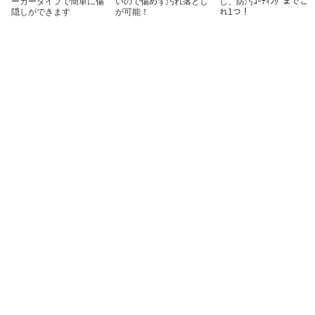
ーカータイプで簡単に傷
いので傷めず汚れ落とし
し、防汚ｺｰﾃｨﾝｸﾞまでこ
隠しができます
が可能！
れ1つ！