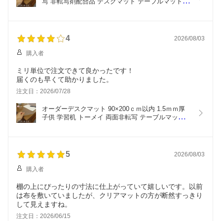
写 非転写剤配合品 デスクマット テーブルマット テ
ーブルクロス ビニールマット 透明 クリア テーブル 
デスク ダイニング リビング 学習机 学習マット 小
学生 入学準備 新生活 一人暮らし 送料無料 柘産業
株式会社(tm-order)
4
2026/08/03
購入者
ミリ単位で注文できて良かったです！
届くのも早くて助かりました。
注文日：2026/07/28
オーダーデスクマット 90×200ｃｍ以内 1.5ｍｍ厚 
子供 学習机 トーメイ 両面非転写 テーブルマット 
クリア 紙の字が写らない 透明  勉強机 事務机 特別
価格 送料無料 非転写剤配合品 おしゃれ 男の子 女
の子 別注 オーダーメイド ビニール テーブルクロス 
90 200
5
2026/08/03
購入者
棚の上にぴったりの寸法に仕上がっていて嬉しいです。以前
は布を敷いていましたが、クリアマットの方が断然すっきり
して見えますね。
注文日：2026/06/15