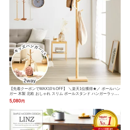
【先着クーポンでMAX10％OFF】 ＼楽天1位獲得★／ ポールハン
ガー 木製 北欧 おしゃれ スリム ポールスタンド ハンガーラック
コートハンガー コンパクト 帽子掛け かばん掛け 白 天然木 洋服
5,080
円
掛け キッズ 子供 収納 かわいい ナチュラル ホワイト iw-100 最強
配送 Works