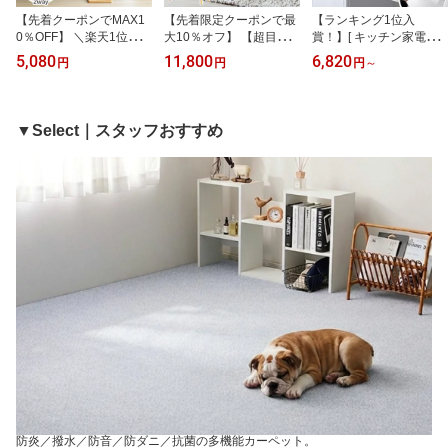
【先着クーポンでMAX1
【先着限定クーポンで最
【ランキング1位入
0％OFF】 ＼楽天1位獲得
大10％オフ】 【超目玉
賞！】[ キッチン家電下
★／ ポールハンガー 木
価格！】 ローテーブル
スライドテーブル タワー
5,080
11,800
6,820
円
円
円
～
製 北欧 おしゃれ スリム
おしゃれ 白 引き出し リ
tower 山崎実業 ] レンジ
ポールスタンド ハンガー
ビングテーブル 北欧 収
台 スライドテーブル レ
ラック コートハンガー
納 センターテーブル ナ
ンジ下 収納 引き出し レ
コンパクト 帽子掛け か
チュラル 一人暮らし 木
ンジ下トレー スライドト
▼Select｜スタッフおすすめ
ばん掛け 白 天然木 洋服
製 テーブル キッズ 幅80
レー 後付け キッチン 炊
掛け キッズ 子供 収納 か
cm かわいい ミニ コンパ
飯器 トースター オーブ
わいい ナチュラル ホワ
クト 小さめ 韓国 インテ
ン ラック おしゃれ ブラ
イト iw-100 最強配送 Wo
リア ホワイト iw-37 Wor
ック ホワイト 2105 210
rks
ks
6 Works
防炎／撥水／防音／防ダニ／抗菌の多機能カーペット。