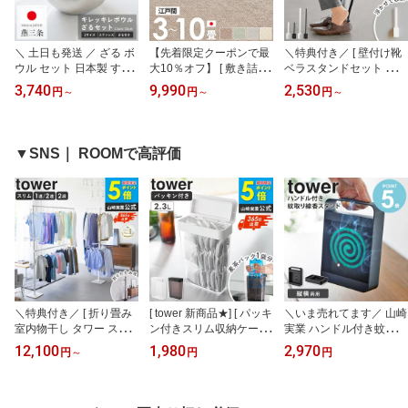
＼ 土日も発送 ／ ざる ボ
【先着限定クーポンで最
＼特典付き／ [ 壁付け靴
ウル セット 日本製 すっ
大10％オフ】 [ 敷き詰め
ベラスタンドセット タワ
きり暮らす キレッキレボ
カーペット 防音 防ダニ
ー 35cm/65cm tower 山
3,740
9,990
2,530
円
～
円
～
円
～
ウル 11cm 15cm 単品/セ
抗菌 防臭 日本製 江戸間
崎実業 ] 靴べら 壁掛け 靴
ット ステンレスボウル
3畳/4.5畳/6畳/8畳/10畳 ]
ベラスタンド おしゃれ
計量ボウル 目盛り付き
賃貸 おすすめ タフトカ
ロング ショート 壁付け
調理ボウル キッチンボウ
ーペット 絨毯 じゅうた
靴ベラ 玄関収納 石こう
▼SNS｜ ROOMで高評価
ル 注ぎ口付き 注ぎやす
ん 国産 ラグ 敷物 おしゃ
ボード対応 木ネジ対応
い 液だれしない 燕三条
れ 子供部屋 赤ちゃん 子
プレゼント 父の日 ギフ
ビーワーススタイル bws
供 シンプル 無地 北欧 オ
ト ホワイト ブラック 11
works
ールシーズン Works
050 11051 11052 11053
works
＼特典付き／ [ 折り畳み
[ tower 新商品★] [ パッキ
＼いま売れてます／ 山崎
室内物干し タワー スリ
ン付きスリム収納ケース
実業 ハンドル付き蚊取り
ム/1連/2連/2段 tower 山
タワー 2.3L 山崎実業 ] 麦
線香スタンド タワー tow
12,100
1,980
2,970
円
～
円
円
崎実業 ]室内物干し 折り
茶パック 容器 保存容器
er 蚊取り線香ホルダー
たたみ 物干しスタンド
密閉容器 キャニスター
蚊取り線香入れ おしゃれ
室内干し 部屋干し コン
密閉 四角 麦茶パック入
キャンプ 蚊取り線香置き
パクト 省スペース ラン
れ お茶パック 収納 スト
蚊取り線香 器 蚊遣り か