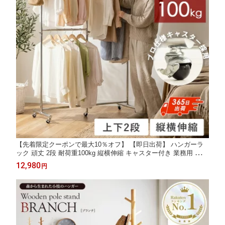
【先着限定クーポンで最大10％オフ】 【即日出荷】 ハンガーラ
ック 頑丈 2段 耐荷重100kg 縦横伸縮 キャスター付き 業務用 パイ
プハンガーラック コートハンガー 大容量 収納 洋服掛け 衣類収納
12,980
円
コート掛け キャスター付 おしゃれ 上下 スチール クロームメッキ
Works