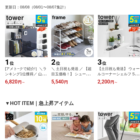
更新日
：
08/08
（08/01〜08/07集計）
1
2
3
位
位
位
[アメト−クで紹介!］＼ラ
＼ 土日祝も発送 ／ 【超
【土日祝も発送】 ウォー
ンキング1位獲得／ 山崎
目玉価格！】 シューズラ
ルコーナーシェルフ Sサ
実業 隠せる調味料ラック
ック スリム 省スペース 3
イズ/Lサイズ tower タワ
6,820
5,540
2,200
円
～
円
円
～
タワー 1段/2段/コンパク
段 おしゃれ 積み重ね 靴
ー 山崎実業 石こうボー
ト/スリムタイプ tower 調
収納ラック 伸縮 下駄箱
ド壁対応コーナーシェル
味料ラック 隠せる コン
スチール 玄関収納 薄型
フ コーナーラック ウォ
ロ横ラック スパイスラッ
靴箱 スニーカー 収納 シ
ールラック ウォールシェ
▼HOT ITEM｜急上昇アイテム
ク 調味料入れ 隠す 棚 ラ
ューズボックス 幅70 幅4
ルフ 壁掛け 棚 賃貸 飾り
ック キッチン すき間収
0 奥行25 狭い 玄関 伸縮
棚 トイレ 玄関 寝室 ホワ
納 ホワイト ブラック 43
シューズラック 山崎実業
イト ブラック 1401 140
34 6003 1428 10789 Wo
7555 Works
2 6911 6912 Works
rks