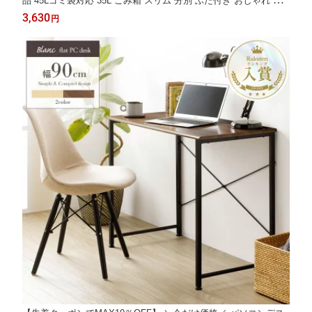
品 45Lゴミ袋対応 35L ごみ箱 スリム 分別 ふた付き おしゃれ キ
ッチン シンプル ゴミ袋 ダストボックス 45L カウンター下 隙間収
3,630
円
納 ホワイト ブラック 白 黒 北欧 yamazaki 5203 5203 Works