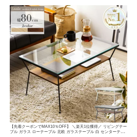
d Works
【先着クーポンでMAX10％OFF】 ＼楽天1位獲得／ リビングテー
ブル ガラス ローテーブル 北欧 ガラステーブル 白 センターテー
ブル おしゃれ 棚付き 幅80 テーブル ホワイト 収納 ディスプレイ