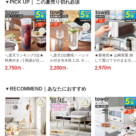
▼PICK UP｜ この夏売り切れ必須
ドリー ハンガーラック
ッカー パッキン付き 耐
やり 虫よけ 虫除け 虫対
洗濯物干し ホワイト ブ
熱 耐冷 調味料入れ おし
策 玄関 夏 ベランダ 持ち
ラック 6619 6620 Works
ゃれ 黒 白 ホワイト ブラ
運び ブラック 5849 タワ
ック 10391 10392 Work
ーシリーズ Works
s
＼楽天ランキング1位★
＼楽天1位獲得／ ハンド
★新発売★ 山崎実業 倒
特典付き／[ 熱湯が注げ
ル付き冷水筒 1.2L タワ
して置けてそのまま注げ
る冷水筒 タワー ラウン
ー セット tower 山崎実業
る冷水筒 タワー 2.2L tow
2,750
2,200
2,970
円
～
円
～
円
ド 1.2L 単品/セット towe
お茶 ボトル 冷蔵庫 ピッ
er 冷水筒 麦茶ポット 大
r 山崎実業 ] 冷水筒 耐熱
チャー 冷水筒 縦置き 麦
きめ 食洗機対応 横置き
パッキンなし 熱湯 麦茶
茶ポット 洗いやすい 冷
お茶ポット ピッチャー
ポット 食洗機対応 洗い
水ポット パッキンなし
ウォーターピッチャー 冷
▼RECOMMEND｜あなたにおすすめ
やすい 茶こし付き お茶
食洗機対応 スリムジャグ
蔵庫の中でそのまま注げ
ポット ピッチャー 麦茶
水差し 1.2L ドアポケッ
る 麦茶ボトル 麦茶 ポッ
ボトル おしゃれ ホワイ
ト おしゃれ ブラック ホ
ト 縦置き ブラック ホワ
ト ブラック 10686 1068
ワイト 1646 1647 Works
イト 10029 10030 Work
7 Works
s