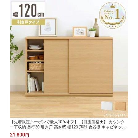
【先着限定クーポンで最大10％オフ】 【目玉価格★】 カウンタ
ー下収納 奥行30 引き戸 高さ85 幅120 薄型 食器棚 キャビネット
木製 スリム スライド扉 収納棚 ラック 棚 キッチン ナチュラル シ
21,800
円
ェルフ 本棚 扉付き 大容量 おしゃれ おすすめ ピタシエ pts-8512s