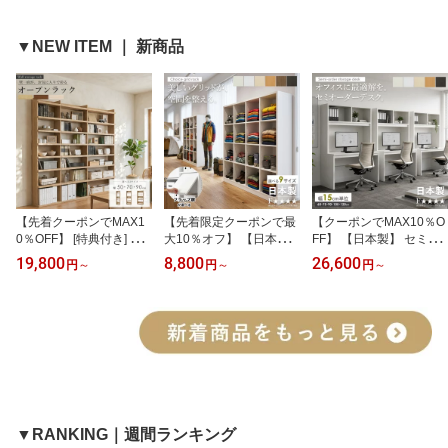
▼NEW ITEM ｜ 新商品
【先着クーポンでMAX1
【先着限定クーポンで最
【クーポンでMAX10％O
0％OFF】 [特典付き] オ
大10％オフ】 【日本
FF】 【日本製】 セミオ
ープンラック 本棚 大型
製】 セミオーダー グリ
ーダーデスク パソコンデ
19,800
8,800
26,600
円
～
円
～
円
～
高さ200cm 幅50 70 90c
ッドラック 本棚 書棚 オ
スク 収納付き 幅60 幅75
m 3サイズ 3色 トルフラ
ープンラック ラック 収
幅90 幅105 幅120 奥行4
ット TLF-2050 2070 209
納棚 ディスプレイラック
5 高さ180 学習机 ワーク
0 木製 スリム 薄型 ハイ
フラップ扉 可動棚 A4収
デスク オフィスデスク
タイプ 書棚 シェルフ 飾
納 ファイル収納 レコー
ラック付きデスク 国産
り棚 壁面収納 可動棚 大
ド収納 見せる収納 低ホ
木製 省スペース 北欧 書
容量 おしゃれ ナチュラ
ルムアルデヒド ホワイト
斎 在宅ワーク ホワイト
ル ホワイト ダークブラ
白 ナチュラル ブラウン
白 ナチュラル ブラウン
ウン works
works
works
▼RANKING｜週間ランキング