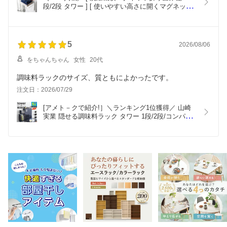
段/2段 タワー ] [ 使いやすい高さに開くマグネット
洗濯機横折り畳み棚 タワー ] tower 山崎実業洗濯機 
横 折りたたみ 折り畳み 棚 ラック マグネット 収納 
タオル置き 白 黒 5096 5097 1717 1718 10019 
10020 Works
5
2026/08/06
をちゃんちゃん
女性
20代
調味料ラックのサイズ、質ともによかったです。
注文日：2026/07/29
[アメト－クで紹介!］＼ランキング1位獲得／ 山崎
実業 隠せる調味料ラック タワー 1段/2段/コンパク
ト/スリムタイプ tower 調味料ラック 隠せる コンロ
横ラック スパイスラック 調味料入れ 隠す 棚 ラッ
ク キッチン すき間収納 ホワイト ブラック 4334 
6003 1428 10789 Works