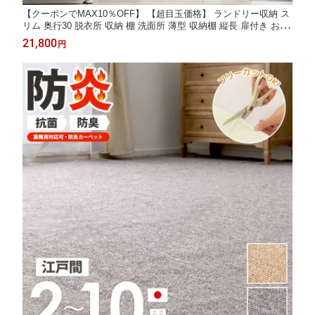
【クーポンでMAX10％OFF】 【超目玉価格】 ランドリー収納 ス
リム 奥行30 脱衣所 収納 棚 洗面所 薄型 収納棚 縦長 扉付き おし
ゃれ 引き出し ランドリーチェスト 幅60 高さ180 ランドリーラッ
21,800
円
ク 北欧 隙間収納 収納 すき間 キッチン ホワイト 白 グレー ナチ
ュラル Works