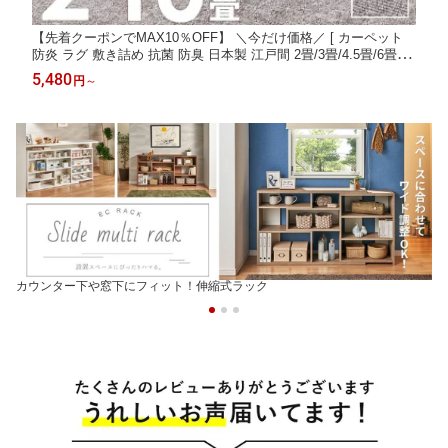
【先着クーポンでMAX10％OFF】 ＼今だけ価格／ [ カーペット
防炎 ラグ 敷き詰め 抗菌 防臭 日本製 江戸間 2畳/3畳/4.5畳/6畳/8
畳/10畳 ] タフトカーペット 絨毯 じゅうたん 敷物 平織り おしゃ
5,480
円
～
れ かわいい シンプル 無地 北欧 業務用 オールシーズン グレー ベ
ージュ Works
カウンター下や窓下にフィット！伸縮式ラック