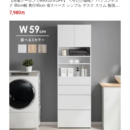
【先着クーポンでMAX10％OFF】 ＼今だけ価格／ パソコンデス
ク 90cm幅 奥行45cm 省スペース シンプル デスク スリム 勉強机
白 テレワーク 作業台 学習デスク 大人 おしゃれ 北欧 学習机 コン
7,980
円
パクト 法人 まとめ買い ホワイト ナチュラル ブラック ブラウン i
w-17 Works