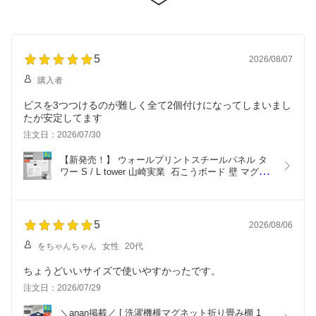
5
2026/08/07
購入者
ビスを3つつけるのが難しく全て2個付けになってしまいまし
たが安定してます
注文日：2026/07/30
【新発売！】 ウォールプリントスチールパネル タ
ワー S / L tower 山崎実業  石こうボード 壁 マグネ
ットボード スチールパネル おしゃれ マグネットが
付く プリント 貼る ボード マグネットシート 磁石 
壁面 連絡ボード ブラック ホワイト 10153 10154 
10155 10156 Works
5
2026/08/06
をちゃんちゃん
女性
20代
ちょうどいいサイズで使いやすかったです。
注文日：2026/07/29
＼anan掲載／ [ 洗濯機横マグネット折り畳み棚 1