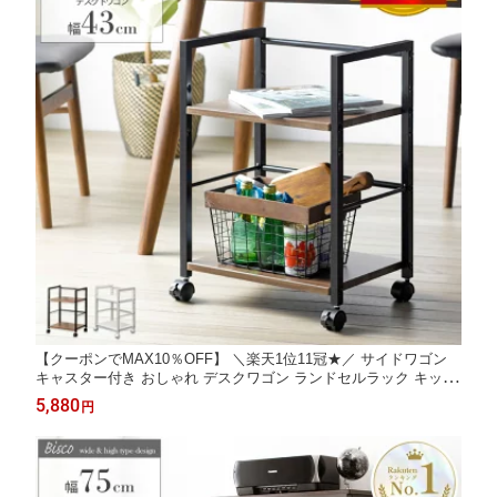
【クーポンでMAX10％OFF】 ＼楽天1位11冠★／ サイドワゴン
キャスター付き おしゃれ デスクワゴン ランドセルラック キッチ
ンワゴン スリム 北欧 2段 デスク下ワゴン サイドテーブル デスク
5,880
円
下 収納 ラック ランドセル置き 幅45cm 奥行30 高さ60cm ブラウ
ン ホワイト Works