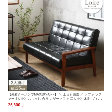
【先着クーポンでMAX10％OFF】 ＼ 土日も発送 ／ ソファ ソフ
ァー 2人掛け おしゃれ 合皮 レザーソファ 二人掛け 木肘 ヴィン
テージ 二人掛けソファ 北欧 ブラック 2人掛けソファー 肘付き レ
25,800
円
ザーソファー レトロ 黒 モダン 法人 まとめ買い 店舗 1人暮らし i
w-72 Works