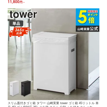
11,800
円
～
韓国 インテリア 小さめ ワンルーム ナチュラル ブラック 一人暮
らし Works
スリム蓋付きゴミ箱 タワー 山崎実業 tower ゴミ箱 45リットル 単