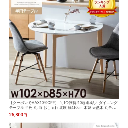
【クーポンでMAX10％OFF】 ＼1位獲得!10冠達成!／ ダイニング
テーブル 半円 丸 白 おしゃれ 北欧 幅110cm 木製 天然木 丸テー
ブル ダイニング テーブル 壁付け 半円テーブル 丸型 楕円 食卓 省
25,800
円
スペース おすすめ 人気 コンパクト 2人用 ナチュラル ホワイト i
w-430 Works