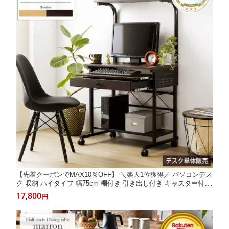
【先着クーポンでMAX10％OFF】 ＼楽天1位獲得／ パソコンデス
ク 収納 ハイタイプ 幅75cm 棚付き 引き出し付き キャスター付き
大型モニタ ワークデスク PCデスク 書斎机 勉強机 オフィス プリ
17,800
円
ンター 置き 省スペース おしゃれ テレワーク 在宅 北欧 ブラウン
iwp-65 Works