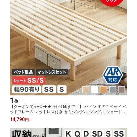
1
位
【クーポンで5%OFF★9日23:59まで！】 バノン すのこベッド ベ
ッドフレーム マットレス付き セミシングル シングル ショート 幅
90cm有り 木製 耐荷重700kgクリア 組立簡単 ヘッドレス 高さ4段
14,790
円
～
階 低ホルムアルデヒド ベッド ローベッド