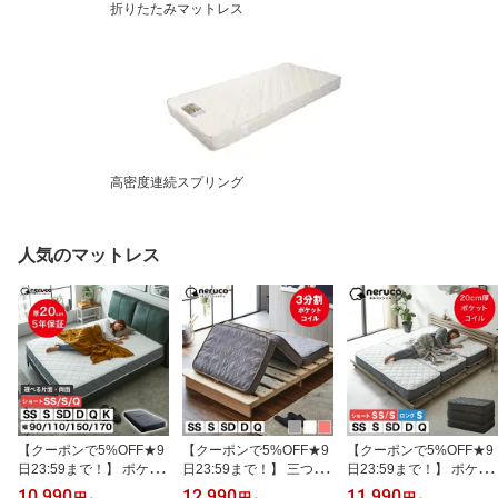
折りたたみマットレス
高密度連続スプリング
人気のマットレス
【クーポンで5%OFF★9
【クーポンで5%OFF★9
【クーポンで5%OFF★9
日23:59まで！】 ポケッ
日23:59まで！】 三つ折
日23:59まで！】 ポケッ
トコイルマットレス 高密
りポケットコイルマット
トコイルマットレス 三つ
10,990
12,990
11,990
円
～
円
～
円
～