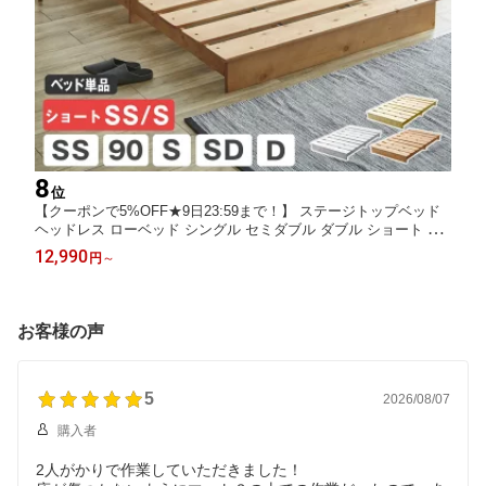
8
位
【クーポンで5%OFF★9日23:59まで！】 ステージトップベッド
ヘッドレス ローベッド シングル セミダブル ダブル ショート ベ
ッドフレーム単品 耐荷重350kg 天然木 北欧パイン材 ステージベ
12,990
円
～
ッド すのこベッド シングルベッド
お客様の声
5
2026/08/07
購入者
2人がかりで作業していただきました！