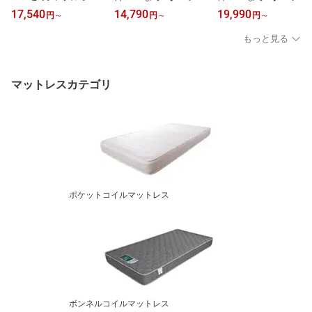
グル セミダブル ダブル
すのこベッド ベッドフレ
すのこベッド ベッドフレ
17,540
14,790
19,990
円
～
円
～
円
～
クイーン キング すのこ
ーム マットレス付き セ
ーム マットレス付き セ
ベッド クィーン 収納ベ
ミシングル シングル シ
ミダブル ダブル クイー
もっと見る
ッド フレーム単品 マッ
ョート 幅90cm有り 木製
ン キング 木製 耐荷重70
トレス付き 棚 USBコン
耐荷重700kgクリア 組立
0kgクリア 組立簡単 ヘッ
セント【z有料組立】 引
簡単 ヘッドレス 高さ4段
ドレス 高さ4段階 低ホル
き出し収納付きベッド U
階 低ホルムアルデヒド
ムアルデヒド ベッド ロ
マットレスカテゴリ
SBポート コンセント
ベッド ローベッド
ーベッド 夫婦
ポケットコイルマットレス
ボンネルコイルマットレス