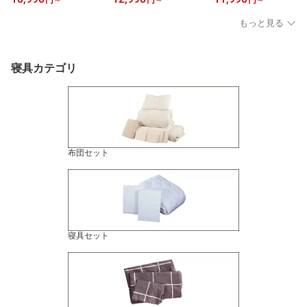
度 20cm厚 ショート セミ
レス 厚さ11cm セミシン
折り 極厚20cm セミシン
シングル シングル セミ
グル シングル セミダブ
グル シングル セミダブ
もっと見る
ダブル ダブル クイーン
ル ダブル クイーン 薄型
ル ダブル クイーン 高密
キング 幅90cm 幅110cm
高密度ポケットコイル ソ
度ポケットコイル 抗菌防
幅150cm 幅170cm
ファになるマットレス 分
臭 防ダニ 帝人マイティ
割可能 3分割 コンパクト
トップ2 圧縮ロール ソフ
寝具カテゴリ
グレー アイボリー
ァになるマットレス
布団セット
寝具セット