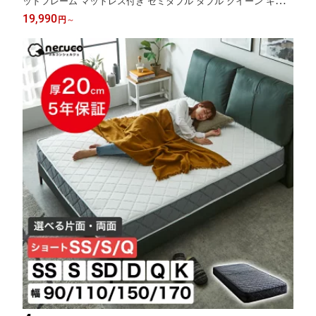
ッドフレーム マットレス付き セミダブル ダブル クイーン キング
木製 耐荷重700kgクリア 組立簡単 ヘッドレス 高さ4段階 低ホル
19,990
円
～
ムアルデヒド ベッド ローベッド 夫婦