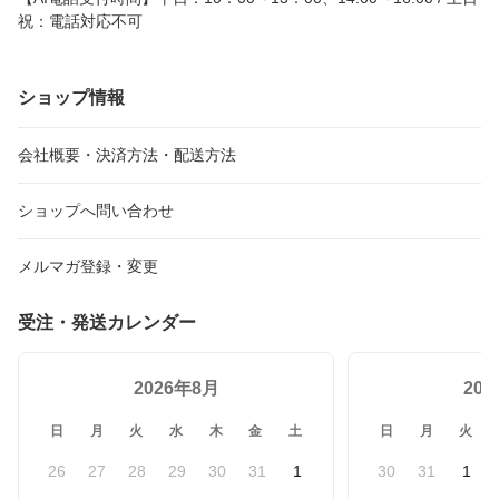
祝：電話対応不可
ショップ情報
会社概要・決済方法・配送方法
ショップへ問い合わせ
メルマガ登録・変更
受注・発送カレンダー
2026年8月
20
日
月
火
水
木
金
土
日
月
火
26
27
28
29
30
31
1
30
31
1