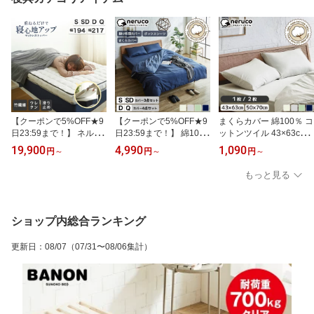
【クーポンで5%OFF★9
【クーポンで5%OFF★9
まくらカバー 綿100％ コ
日23:59まで！】 ネルコ
日23:59まで！】 綿10
ットンツイル 43×63cm 5
ポケットコイルマットレ
0％ コットンツイル 布団
0×70cm ピローケース 1
19,900
4,990
1,090
円
～
円
～
円
～
ス ネルコンシェルジュ
カバーセット シングル
枚 2枚セット 【ネコポ
マットレストッパー 8cm
セミダブル ダブル クイ
ス】無地 綿100% 洗濯可
もっと見る
厚 薄型 洗えるカバー ウ
ーン 掛け布団カバー ボ
ピロケース 合わせ式 新
レタン 体圧分散 竹繊維
ックスシーツ 枕カバー 3
商品 アイボリー グレー
消臭 抗菌 滑り止め生地
点セット 4点セット カバ
セージグリーン ネイビー
やわらか ホワイト シン
ーセット 洗濯機可 ベッ
ショップ内総合ランキング
グル セミダブル ダブル
ド用 ピロケース
更新日
：
08/07
（07/31〜08/06集計）