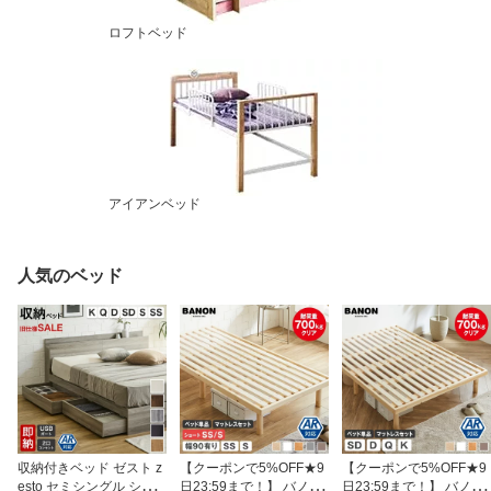
ロフトベッド
アイアンベッド
人気のベッド
収納付きベッド ゼスト z
【クーポンで5%OFF★9
【クーポンで5%OFF★9
esto セミシングル シン
日23:59まで！】 バノン
日23:59まで！】 バノン