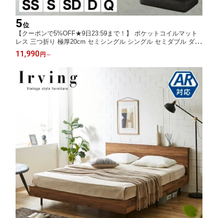
5
位
【クーポンで5%OFF★9日23:59まで！】 ポケットコイルマット
レス 三つ折り 極厚20cm セミシングル シングル セミダブル ダブ
ル クイーン 高密度ポケットコイル 抗菌防臭 防ダニ 帝人マイティ
11,990
円
～
トップ2 圧縮ロール ソファになるマットレス