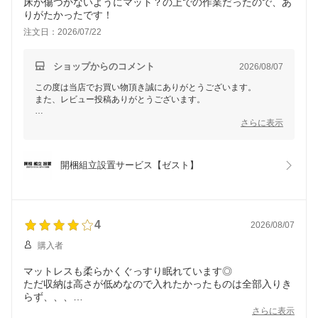
床が傷つかないようにマット？の上での作業だったので、あ
りがたかったです！
注文日：2026/07/22
ショップからのコメント
2026/08/07
この度は当店でお買い物頂き誠にありがとうございます。
また、レビュー投稿ありがとうございます。
スタッフの作業や配慮にご満足いただけたようで、大変嬉しく思
さらに表示
います。床が傷つかないよう気を配りながら作業させていただき
ましたが、その点をご評価いただけたことは、スタッフにとって
も大変励みになります。
開梱組立設置サービス【ゼスト】
また何かお困りの際やご要望がございましたら、どうぞお気軽に
ご相談ください。
お客様によりご満足いただけるサービスを提供できるよう、引き
続き努めてまいります。
4
2026/08/07
購入者
マットレスも柔らかくぐっすり眠れています◎
ただ収納は高さが低めなので入れたかったものは全部入りき
らず、、、
夏用の寝具など薄いものなら入りますが、毛布などかさばる
さらに表示