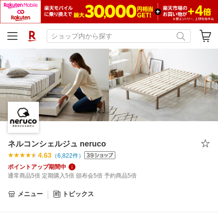
ネルコンシェルジュ neruco
4.63
（
6,822
件）
ポイントアップ期間中
通常商品5倍 定期購入5倍 頒布会5倍 予約商品5倍
メニュー
トピックス