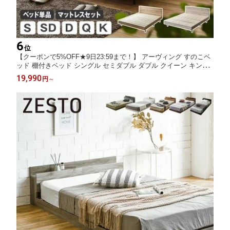
6
位
【クーポンで5%OFF★9日23:59まで！】 アーヴィング すのこベ
ッド 棚付きベッド シングル セミダブル ダブル クイーン キング
ベッドフレーム マットレス付き 木製 コンセント付き ベッド ベッ
19,990
円
～
ト 脚付きベッド 宮付きベッド ヘッド付き