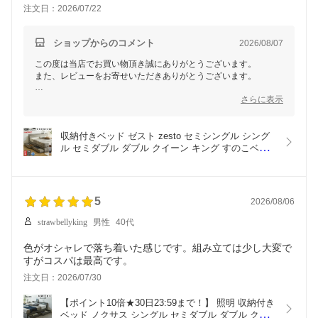
ものは難しかったです。
注文日：2026/07/22
ショップからのコメント
2026/08/07
この度は当店でお買い物頂き誠にありがとうございます。
また、レビューをお寄せいただきありがとうございます。
マットレスの睡眠感についてご満足いただけているとのこと、大
さらに表示
変嬉しく思います。
一方で、収納スペースの高さがご期待に添えなかった点につい
て、貴重なご意見をありがとうございます。
収納付きベッド ゼスト zesto セミシングル シング
収納付きベッドは薄手の衣類や寝具などを想定しておりますが、
ル セミダブル ダブル クイーン キング すのこベッ
冬用の厚手の毛布など、大きなアイテムで収納しにくい場合があ
ド クィーン 収納ベッド フレーム単品 マットレス付
るかと思われます。
き 棚 USBコンセント【z有料組立】 引き出し収納
付きベッド USBポート コンセント
もし収納容量の拡充をお考えの場合、圧縮袋を使用したご収納も
5
2026/08/06
ご検討いただければ幸いです。
さらに便利にご活用いただけるポイントがございました際には、
strawbellyking
男性
40代
引き続きご意見いただけましたら幸いです。
色がオシャレで落ち着いた感じです。組み立ては少し大変で
これからもお客様に満足いただける商品とサービスを提供できる
すがコスパは最高です。
よう努めてまいりますので、引き続きよろしくお願い申し上げま
す。
注文日：2026/07/30
【ポイント10倍★30日23:59まで！】 照明 収納付き
ベッド ノクサス シングル セミダブル ダブル クイ