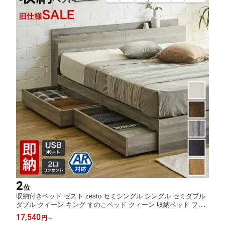
2
位
収納付きベッド ゼスト zesto セミシングル シングル セミダブル
ダブル クイーン キング すのこベッド クィーン 収納ベッド フレ
ーム単品 マットレス付き 棚 USBコンセント【z有料組立】 引き
17,540
円
～
出し収納付きベッド USBポート コンセント