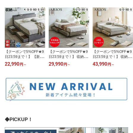
【クーポンで5%OFF★9
【クーポンで5%OFF★9
【クーポンで5%OFF★9
日23:59まで！】 【新色
日23:59まで！】 収納付
日23:59まで！】 収納付
登場】収納付きベッド ゼ
きベッド 脚付きベッド
きベッド 脚付きベッド
22,990
29,990
43,990
円
～
円
～
円
～
スト zesto セミシングル
引き出し アリオス ARIO
引き出し アリオス ARIO
シングル セミダブル ダ
S ベッド ベッドフレー
S ロータイプ シングル
ブル クイーン キング す
ム? シングル セミダブル
セミダブル ダブル クイ
のこベッド クィーン 収
ダブル クイーン すのこ
ーン すのこ クィーン マ
納ベッド フレーム単品
クィーン マットレス付き
ットレス付き USB・コン
マットレス付き 棚
ヘッドレス 半完成品 脚
セント フレーム 半完成
付き
品 棚 付き
◆PICKUP！