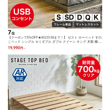
7
位
【クーポンで5%OFF★9日23:59まで！】 ゼスト ローベッド すの
こベッド シングル セミダブル ダブル クイーン キング 木製 棚付
き コンセント USB・コンセント 【z有料組立】ホワイト ブラウ
19,990
円
～
ン ブラック ナチュラル グレー ベッドフレーム