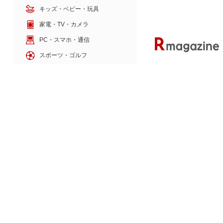
ファッション・インナー
有名ブランド・
ファッション小物
Rakuten AIで探す
食品・スイーツ
ドリンク・お酒
日用雑貨・キッチン用品
コスメ・健康・医薬品
キッズ・ベビー・玩具
家電・TV・カメラ
PC・スマホ・通信
スポーツ・ゴルフ
車・バイク
インテリア・寝具・収納
ペット・花・DIY工具
サービス・リフォーム