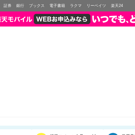
証券
銀行
ブックス
電子書籍
ラクマ
リーベイツ
楽天24
使える。