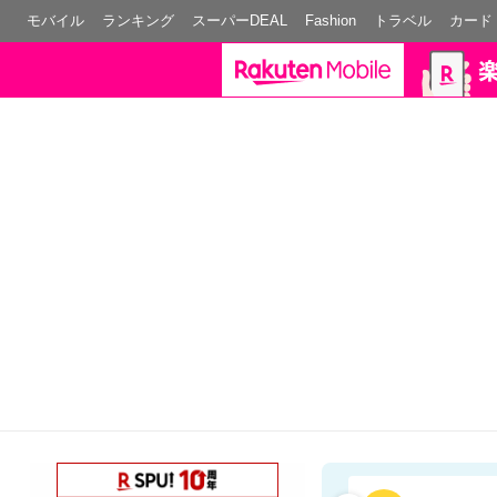
モバイル
ランキング
スーパーDEAL
Fashion
トラベル
カード
熊本県での地震による影響について
ようこそ楽天市場へ
会員登録で楽天ポイントが貯まる、