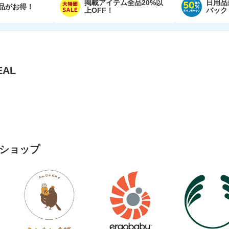
掲載アイテム全品20%以
日用品
品がお得！
上OFF！
バック
AL