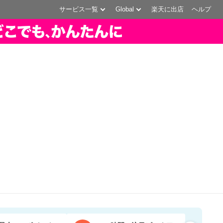
サービス一覧
Global
楽天に出店
ヘルプ
買い物かご
お知らせ
閲覧履歴
お気に入り
購入履歴
myクーポン
楽天会員登録(無料)
ログイン