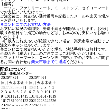
【備考】
ローソン、ファミリーマート、ミニストップ、セイコーマート
でお支払いいただけます。
ご注文後に、お支払い受付番号を記載したメールを楽天市場か
らお送りいたします。
各コンビニでのお支払い方法
お支払い状況の確認後、発送手続きが開始いたします。お受け
取り希望日をご指定の場合などは、お早めのお支払いをお願い
いたします。
14日以内にお支払いが確認できない場合、楽天市場が自動でご
注文をキャンセルいたします。
各コンビニでお支払いいただく場合、決済手数料は無料です。
※30万円（税込）以上のご注文にはご利用いただけません。
※ファミリーマート、ローソン等（前払）でのお支払いに関す
るお問い合わせは
楽天市場までご連絡
ください。
配送について
受注・発送カレンダー
2026年8月
2026年9月
日
月
火
水
木
金
土
日
月
火
水
木
金
土
26
27
28
29
30
31
1
30
31
1
2
3
4
5
2
3
4
5
6
7
8
6
7
8
9
10
11
12
9
10
11
12
13
14
15
13
14
15
16
17
18
19
16
17
18
19
20
21
22
20
21
22
23
24
25
26
23
24
25
26
27
28
29
27
28
29
30
1
2
3