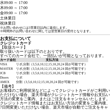
水
09:00 ～ 17:00
木
09:00 ～ 17:00
金
09:00 ～ 17:00
土
休業日
祝
休業日
※お問い合わせには3営業日以内に返信します。
※時間外のお問い合わせに関しては翌営業日の受付となります。
お支払について
クレジットカード
【取扱カード】
取り扱いカードは以下のとおりです。
すべてのカード会社で、一括払いが可能となっております。
カード会社
支払方法
VISA
リボ,分割（3,5,6,10,12,15,18,20,24 回が可能です）
MASTER
リボ,分割（3,5,6,10,12,15,18,20,24 回が可能です）
JCB
リボ,分割（3,5,6,10,12,15,18,20,24 回が可能です）
Diners
リボ
AMEX
分割（3,5,6,10,12,15,18,20,24 回が可能です）
【備考】
お客様のご利用状況などによってクレジットカードがご利用い
ただけない場合、楽天市場がクレジットカード情報やお支払い
方法の変更をご案内、またはご注文をキャンセルいたします。
クレジットカード情報またはお支払い方法の変更をご案内後、
7日間変更いただけない場合、楽天市場が自動でご注文をキャ