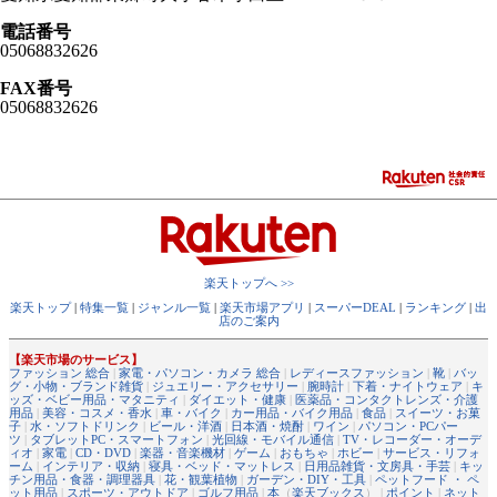
電話番号
05068832626
FAX番号
05068832626
楽天トップへ >>
楽天トップ
|
特集一覧
|
ジャンル一覧
|
楽天市場アプリ
|
スーパーDEAL
|
ランキング
|
出
店のご案内
【楽天市場のサービス】
ファッション 総合
|
家電・パソコン・カメラ 総合
|
レディースファッション
|
靴
|
バッ
グ・小物・ブランド雑貨
|
ジュエリー・アクセサリー
|
腕時計
|
下着・ナイトウェア
|
キ
ッズ・ベビー用品・マタニティ
|
ダイエット・健康
|
医薬品・コンタクトレンズ・介護
用品
|
美容・コスメ・香水
|
車・バイク
|
カー用品・バイク用品
|
食品
|
スイーツ・お菓
子
|
水・ソフトドリンク
|
ビール・洋酒
|
日本酒・焼酎
|
ワイン
|
パソコン・PCパー
ツ
|
タブレットPC・スマートフォン
|
光回線・モバイル通信
|
TV・レコーダー・オーデ
ィオ
|
家電
|
CD・DVD
|
楽器・音楽機材
|
ゲーム
|
おもちゃ
|
ホビー
|
サービス・リフォ
ーム
|
インテリア・収納
|
寝具・ベッド・マットレス
|
日用品雑貨・文房具・手芸
|
キッ
チン用品・食器・調理器具
|
花・観葉植物
|
ガーデン・DIY・工具
|
ペットフード ・ ペ
ット用品
|
スポーツ・アウトドア
|
ゴルフ用品
|
本
（
楽天ブックス
） |
ポイント
|
ネット