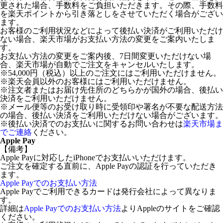
更された場合、手数料をご負担いただきます。その際、手数料
を楽天ポイントから引き落としをさせていただく場合がござい
ます。
お客様のご利用状況などによって後払い決済がご利用いただけ
ない場合、楽天市場がお支払い方法の変更をご案内いたしま
す。
お支払い方法の変更をご案内後、7日間変更いただけない場
合、楽天市場が自動でご注文をキャンセルいたします。
※54,000円（税込）以上のご注文にはご利用いただけません。
※楽天会員以外のお客様にはご利用いただけません。
※注文者またはお届け先住所のどちらかが国外の場合、後払い
決済をご利用いただけません。
※メール便等のお受け取り時に受領印や署名が不要な配送方法
の場合、後払い決済をご利用いただけない場合がございます。
※後払い決済でのお支払いに関するお問い合わせは
楽天市場ま
でご連絡
ください。
Apple Pay
【備考】
Apple Payに対応したiPhoneでお支払いいただけます。
ご注文を確定する直前に、Apple Payの認証を行っていただき
ます。
Apple Payでのお支払い方法
Apple Payでご利用できるカードは発行会社によって異なりま
す。
詳細は
Apple Payでのお支払い方法
よりAppleのサイトをご確認
ください。