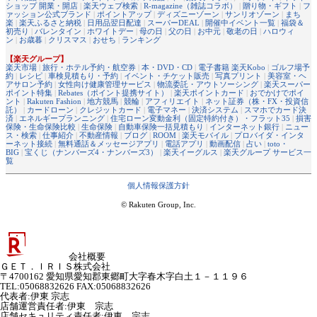
ショップ 開業・開店
|
楽天ウェブ検索
|
R-magazine（雑誌コラボ）
|
贈り物・ギフト
|
フ
ァッション公式ブランド
|
ポイントアップ
|
ディズニーゾーン
|
サンリオゾーン
|
まち
楽
|
楽天ふるさと納税
|
日用品翌日配達
|
スーパーDEAL
|
開催中イベント一覧
|
福袋＆
初売り
|
バレンタイン
|
ホワイトデー
|
母の日
|
父の日
|
お中元
|
敬老の日
|
ハロウィ
ン
|
お歳暮
|
クリスマス
|
おせち
|
ランキング
【楽天グループ】
楽天市場
|
旅行・ホテル予約・航空券
|
本・DVD・CD
|
電子書籍 楽天Kobo
|
ゴルフ場予
約
|
レシピ
|
車検見積もり・予約
|
イベント・チケット販売
|
写真プリント
|
美容室・ヘ
アサロン予約
|
女性向け健康管理サービス
|
物流委託・アウトソーシング
|
楽天スーパー
ポイント特集
|
Rebates（ポイント提携サイト）
|
楽天ポイントカード
|
おでかけでポイ
ント
|
Rakuten Fashion
|
地方競馬
|
競輪
|
アフィリエイト
|
ネット証券（株・FX・投資信
託）
|
カードローン
|
クレジットカード
|
電子マネー
|
決済システム
|
スマホでカード決
済
|
エネルギープランニング
|
住宅ローン変動金利（固定特約付き）・フラット35
|
損害
保険・生命保険比較
|
生命保険
|
自動車保険一括見積もり
|
インターネット銀行
|
ニュー
ス・検索
|
仕事紹介
|
不動産情報
|
ブログ
|
ROOM
|
楽天モバイル
|
プロバイダ・インタ
ーネット接続
|
無料通話＆メッセージアプリ
|
電話アプリ
|
動画配信
|
占い
|
toto・
BIG
|
宝くじ（ナンバーズ4・ナンバーズ3）
|
楽天イーグルス
|
楽天グループ サービス一
覧
個人情報保護方針
© Rakuten Group, Inc.
会社概要
ＧＥＴ．ＩＲＩＳ株式会社
〒4700162 愛知県愛知郡東郷町大字春木字白土１－１１９６
TEL:05068832626 FAX:05068832626
代表者
:
伊東 宗志
店舗運営責任者
:
伊東 宗志
店舗セキュリティ責任者
:
伊東 宗志