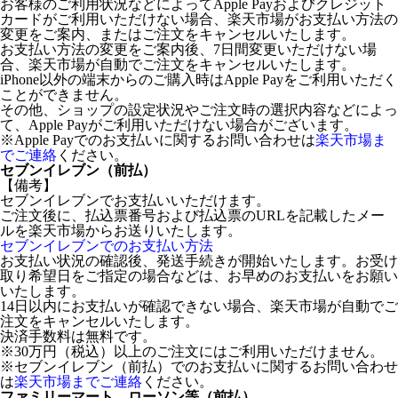
お客様のご利用状況などによってApple Payおよびクレジット
カードがご利用いただけない場合、楽天市場がお支払い方法の
変更をご案内、またはご注文をキャンセルいたします。
お支払い方法の変更をご案内後、7日間変更いただけない場
合、楽天市場が自動でご注文をキャンセルいたします。
iPhone以外の端末からのご購入時はApple Payをご利用いただく
ことができません。
その他、ショップの設定状況やご注文時の選択内容などによっ
て、Apple Payがご利用いただけない場合がございます。
※Apple Payでのお支払いに関するお問い合わせは
楽天市場ま
でご連絡
ください。
セブンイレブン（前払）
【備考】
セブンイレブンでお支払いいただけます。
ご注文後に、払込票番号および払込票のURLを記載したメー
ルを楽天市場からお送りいたします。
セブンイレブンでのお支払い方法
お支払い状況の確認後、発送手続きが開始いたします。お受け
取り希望日をご指定の場合などは、お早めのお支払いをお願い
いたします。
14日以内にお支払いが確認できない場合、楽天市場が自動でご
注文をキャンセルいたします。
決済手数料は無料です。
※30万円（税込）以上のご注文にはご利用いただけません。
※セブンイレブン（前払）でのお支払いに関するお問い合わせ
は
楽天市場までご連絡
ください。
ファミリーマート、ローソン等（前払）