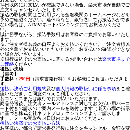
14日以内にお支払いが確認できない場合、楽天市場が自動でご
注文をキャンセルいたします。
振込の取扱時間はご利用される金融機関のホームページなどを
予めご確認ください。連休時など、銀行窓口でお振込みができ
ない場合は、ATMやネットバンキングにてお振込みくださ
い。
誠に勝手ながら、振込手数料はお客様のご負担でお願いいたし
ます。
※ご注文者様名義の口座よりお支払いください。ご注文者様以
外の名義でお支払いいただいた場合、お支払いの確認ができな
い場合がございます。
※銀行振込でのお支払いに関するお問い合わせは
楽天市場まで
ご連絡
ください。
後払い決済
【備考】
手数料：
250円
（請求書発行料）をお客様にご負担いただきま
す。
後払い決済ご利用規約
及び
個人情報の取扱いに係る事項
をご確
認いただき、ご同意のうえご利用ください。
各コンビニまたは銀行でお支払いいただけます。
商品発送後、注文者メールアドレスに対してお支払い用バーコ
ード付きの請求のご案内メールを送付します（楽天市場の指示
に基づき株式会社ネットプロテクションズよりご請求しま
す）。メール受取後14日以内にお支払いください。
後払い決済でのお支払い方法
お客様のご都合で請求書発行後に注文をキャンセル・金額を変