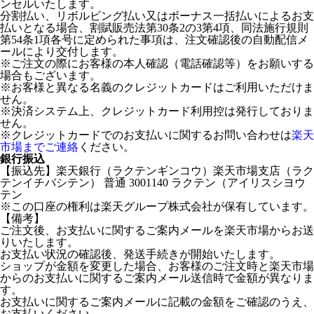
ンセルいたします。
分割払い、リボルビング払い又はボーナス一括払いによるお支
払いとなる場合、割賦販売法第30条2の3第4項、同法施行規則
第54条1項各号に定められた事項は、注文確認後の自動配信メ
ールにより交付します。
※ご注文の際にお客様の本人確認（電話確認等）をお願いする
場合もございます。
※お客様と異なる名義のクレジットカードはご利用いただけま
せん。
※決済システム上、クレジットカード利用控は発行しておりま
せん。
※クレジットカードでのお支払いに関するお問い合わせは
楽天
市場までご連絡
ください。
銀行振込
【振込先】楽天銀行（ラクテンギンコウ）楽天市場支店（ラク
テンイチバシテン） 普通 3001140 ラクテン（アイリスシヨウ
テン
※この口座の権利は楽天グループ株式会社が保有しています。
【備考】
ご注文後、お支払いに関するご案内メールを楽天市場からお送
りいたします。
お支払い状況の確認後、発送手続きが開始いたします。
ショップが金額を変更した場合、お客様のご注文時と楽天市場
からのお支払いに関するご案内メール送信時で金額が異なりま
す。
お支払いに関するご案内メールに記載の金額をご確認のうえ、
お支払いください。