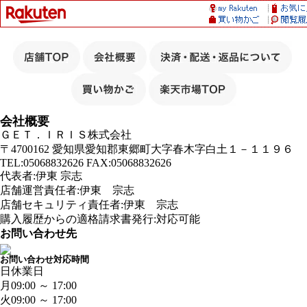
会社概要
ＧＥＴ．ＩＲＩＳ株式会社
〒4700162 愛知県愛知郡東郷町大字春木字白土１－１１９６
TEL:05068832626 FAX:05068832626
代表者:伊東 宗志
店舗運営責任者:伊東 宗志
店舗セキュリティ責任者:伊東 宗志
購入履歴からの適格請求書発行:対応可能
お問い合わせ先
お問い合わせ対応時間
日
休業日
月
09:00 ～ 17:00
火
09:00 ～ 17:00