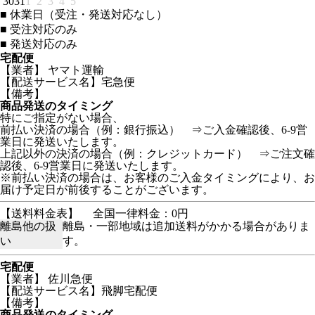
30
31
1
2
3
4
5
■
休業日（受注・発送対応なし）
■
受注対応のみ
■
発送対応のみ
宅配便
【業者】 ヤマト運輸
【配送サービス名】宅急便
【備考】
商品発送のタイミング
特にご指定がない場合、
前払い決済の場合（例：銀行振込） ⇒ご入金確認後、6-9営
業日に発送いたします。
上記以外の決済の場合（例：クレジットカード） ⇒ご注文確
認後、6-9営業日に発送いたします。
※前払い決済の場合は、お客様のご入金タイミングにより、お
届け予定日が前後することがございます。
【送料料金表】
全国一律料金：0円
離島他の扱
離島・一部地域は追加送料がかかる場合がありま
い
す。
宅配便
【業者】 佐川急便
【配送サービス名】飛脚宅配便
【備考】
商品発送のタイミング