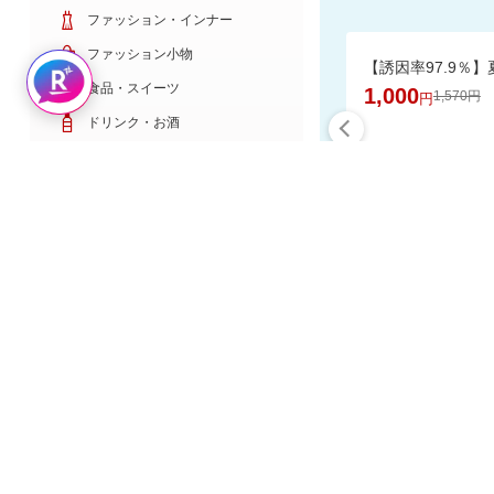
ファッション・インナー
ファッション小物
Rakuten AIで探す
食品・スイーツ
1,000
1,570円
円
ドリンク・お酒
日用雑貨・キッチン用品
コスメ・健康・医薬品
キッズ・ベビー・玩具
家電・TV・カメラ
食品と日用
PC・スマホ・通信
スポーツ・ゴルフ
車・バイク
インテリア・寝具・収納
楽天スーパーDE
ペット・花・DIY工具
サービス・リフォーム