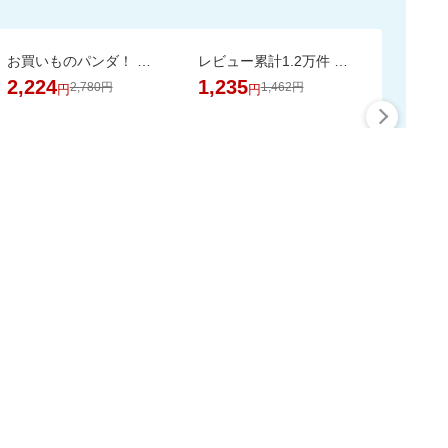
お買いものパンダ！ ノンアルコール 除菌ウェットシート 60枚 24個
レビュー累計1.2万件 無香料の国産エプソムソルト入浴剤で汗ばむ肌もすっきり
2,224
1,235
2,780円
1,462円
円
円
最大50%ポイント
この時間の注目ピックア
ップ
スーパーDEALをもっと見る