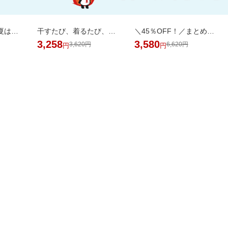
【誘因率97.9％】夏はダニのピーク！ダニ捕りラボで赤ちゃんも安心
干すたび、着るたび、ご褒美の香り。洗浄・抗菌・消臭・柔軟・香りを1粒に凝縮。
＼45％OFF！／まとめ買いに！ペーパータオル 5パック×6個セット
3,258
3,580
3,620円
6,620円
円
円
掲載アイテム全品20%以
日用品
品がお得！
上OFF！
バック
AL