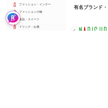
ファッション・インナー
有名ブランド・
ファッション小物
Rakuten AIで探す
食品・スイーツ
ドリンク・お酒
日用雑貨・キッチン用品
コスメ・健康・医薬品
キッズ・ベビー・玩具
家電・TV・カメラ
PC・スマホ・通信
スポーツ・ゴルフ
車・バイク
インテリア・寝具・収納
ペット・花・DIY工具
サービス・リフォーム