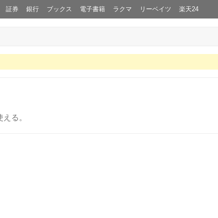
証券
銀行
ブックス
電子書籍
ラクマ
リーベイツ
楽天24
使える。