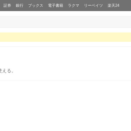
証券
銀行
ブックス
電子書籍
ラクマ
リーベイツ
楽天24
使える。