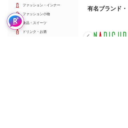
ファッション・インナー
有名ブランド・
ファッション小物
Rakuten AIで探す
食品・スイーツ
ドリンク・お酒
日用雑貨・キッチン用品
コスメ・健康・医薬品
キッズ・ベビー・玩具
家電・TV・カメラ
PC・スマホ・通信
スポーツ・ゴルフ
車・バイク
インテリア・寝具・収納
ペット・花・DIY工具
サービス・リフォーム