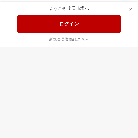
食品と日用品がお
掲載アイテム全品
日
得！
20%以上OFF！
ポ
ようこそ 楽天市場へ
ログイン
あなたはポイント
合計
倍
新規会員登録はこちら
最近チェックした商品
すべて見る