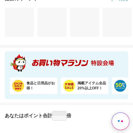
注目のイベント
すべて見る
【期間限定★半額以下セール】 大人気『二十五雑穀米450g』が1,500円⇒699円！
＼45％OFF！／まとめ買いに！ペーパータオル 5パック×6個セット
1,500円
6,620円
6,
半額以下
割引価格
割引価格
699
3,580
3,200
円
円
円