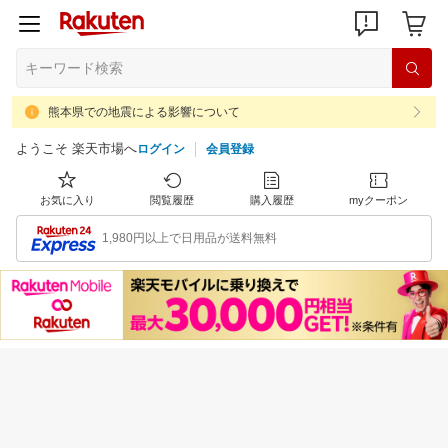
熊本県での地震による影響について
ようこそ 楽天市場へ
ログイン
会員登録
お気に入り
閲覧履歴
購入履歴
myクーポン
1,980円以上で日用品が送料無料