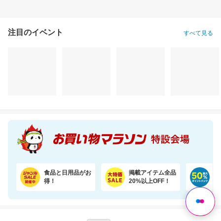
注目のイベント
すべて見る
食品と日用品がお
掲載アイテム全品
日
得！
20%以上OFF！
ポ