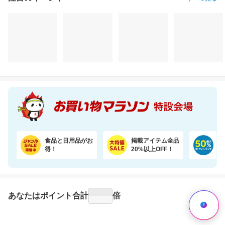
注目のイベント
すべて見る
食品と日用品がお
掲載アイテム全品
日
得！
20%以上OFF！
ポ