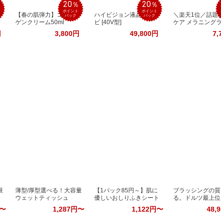
20
20
％
％
％
ポイント
ポイント
【春の肌弾力】コラー
ハイビジョン液晶テレ
＼楽天1位／話題
バック
バック
ゲンクリーム50ml
ビ [40V型]
ケア メラニング
円
3,800円
49,800円
7,
限
薄型/厚型選べる！大容量
【1パック85円～】肌に
ブラッシングの質
ウェットティッシュ
優しいおしりふきシート
る。ドルツ最上位
円〜
1,287円〜
1,122円〜
48,