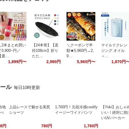
＼2本まとめ買い
【24本骨】【直
＼クーポンで半
マイルドクレン
で3,900~円／
径108cm】折り
額★5,960円→2,
ジング オイル
【選…
たた…
9…
＜…
1,899円〜
2,980円
5,960円〜
1,870円
セール
毎日10時更新
当地
上品レースで魅せる美尻
1,760円！元祖冷感coolify
【Yoki】おし
食べ
ショーツ
イージーワイドパンツ
いい！絶対に焼
いUVパーカー
88円
780円
1,760円