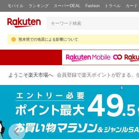
モバイル
ランキング
スーパーDEAL
Fashion
トラベル
カード
熊本県での地震による影響について
ようこそ楽天市場へ
会員登録で楽天ポイントが貯まる、