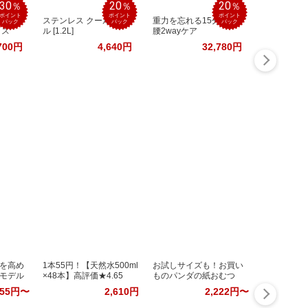
30
20
20
％
％
％
ポイント
ポイント
ポイント
の美肌
ステンレス クールボト
重力を忘れる15分。首
バック
バック
バック
ラス
ル [1.2L]
腰2wayケア
700円
4,640円
32,780円
を高め
1本55円！【天然水500ml
お試しサイズも！お買い
モデル
×48本】高評価★4.65
ものパンダの紙おむつ
955円〜
2,610円
2,222円〜