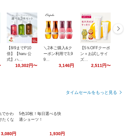
【8/9までP10
＼2本ご購入&ク
【5％OFFクーポ
倍】【haru 公
ーポン利用で3,9
ン＋お試しサイ
式】ハ…
9…
ズ…
〜
10,302円〜
3,146円
2,511円〜
タイムセールをもっと見る
ゃれでかわ
5色10枚！毎日選べる快
けたくな
適ショーツ！
3,080円
1,930円