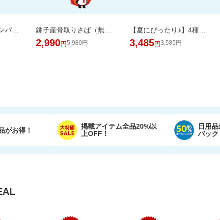
＼11％OFF！／コンパクトな2倍巻き！キッチンペーパー 12ロール
銚子産骨取りさば（無塩 選べる1kg・2kg）【骨取り魚の飯田商店】
【夏にぴったり♪】4種のフレーバーが楽しめる。ひんやり爽やかなサブレサンドアイス
2,990
3,485
5,980円
3,585円
円
円
掲載アイテム全品20%以
日用品
品がお得！
上OFF！
バック
AL