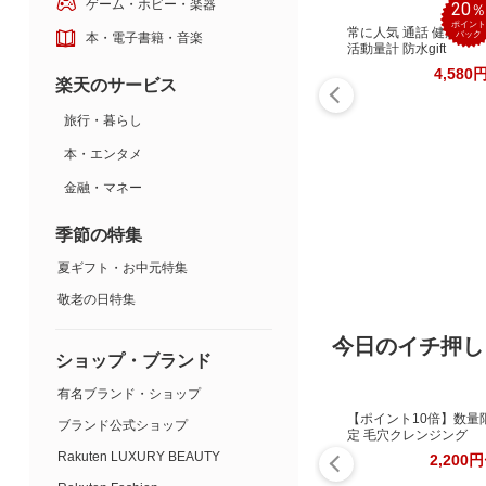
ゲーム・ホビー・楽器
20
ポイント
常に人気 通話 健康管理
バック
本・電子書籍・音楽
活動量計 防水gift
4,580
楽天のサービス
旅行・暮らし
本・エンタメ
金融・マネー
季節の特集
夏ギフト・お中元特集
敬老の日特集
今日のイチ押し
ショップ・ブランド
有名ブランド・ショップ
【ポイント10倍】数量
ブランド公式ショップ
定 毛穴クレンジング
Rakuten LUXURY BEAUTY
2,200