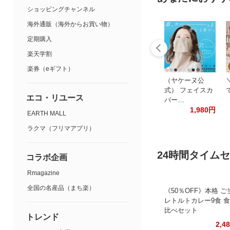
ショッピングチャンネル
海外通販（海外からお買い物）
定期購入
楽天学割
楽券（eギフト）
（ヤケーヌ公
式） フェイスカ
エコ・リユース
バー…
1,980円
EARTH MALL
ラクマ（フリマアプリ）
24時間タイム
コラボ企画
Rmagazine
全国の名産品（まち楽）
《50％OFF》本格 ご
レトルトカレー9食 
比べセット
トレンド
2,4