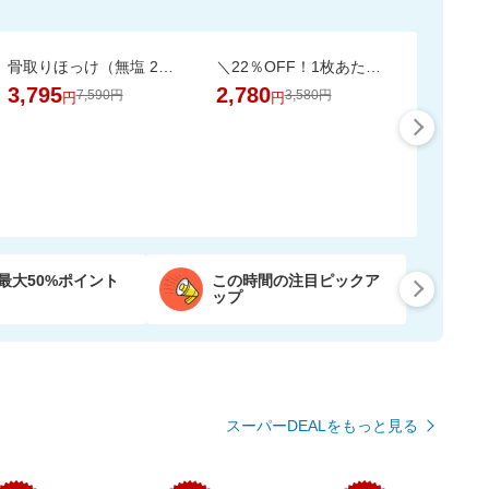
骨取りほっけ（無塩 2kg）ソテーや煮つけにおすすめ【骨取り魚の飯田商店】
＼22％OFF！1枚あたり19円～／ふわもちタッチ！Genki！パンツ 3個セット
3,795
2,780
7,590円
3,580円
円
円
最大50%ポイント
この時間の注目ピックア
ップ
スーパーDEALをもっと見る