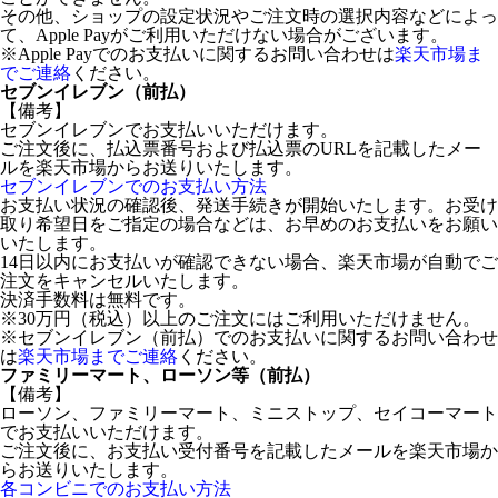
その他、ショップの設定状況やご注文時の選択内容などによっ
て、Apple Payがご利用いただけない場合がございます。
※Apple Payでのお支払いに関するお問い合わせは
楽天市場ま
でご連絡
ください。
セブンイレブン（前払）
【備考】
セブンイレブンでお支払いいただけます。
ご注文後に、払込票番号および払込票のURLを記載したメー
ルを楽天市場からお送りいたします。
セブンイレブンでのお支払い方法
お支払い状況の確認後、発送手続きが開始いたします。お受け
取り希望日をご指定の場合などは、お早めのお支払いをお願い
いたします。
14日以内にお支払いが確認できない場合、楽天市場が自動でご
注文をキャンセルいたします。
決済手数料は無料です。
※30万円（税込）以上のご注文にはご利用いただけません。
※セブンイレブン（前払）でのお支払いに関するお問い合わせ
は
楽天市場までご連絡
ください。
ファミリーマート、ローソン等（前払）
【備考】
ローソン、ファミリーマート、ミニストップ、セイコーマート
でお支払いいただけます。
ご注文後に、お支払い受付番号を記載したメールを楽天市場か
らお送りいたします。
各コンビニでのお支払い方法