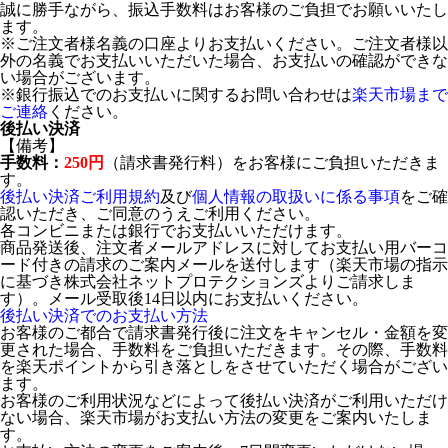
誠に勝手ながら、振込手数料はお客様のご負担でお願いいたし
ます。
※ご注文者様名義の口座よりお支払いください。ご注文者様以
外の名義でお支払いいただいた場合、お支払いの確認ができな
い場合がございます。
※銀行振込でのお支払いに関するお問い合わせは
楽天市場まで
ご連絡
ください。
後払い決済
【備考】
手数料：
250円
（請求書発行料）をお客様にご負担いただきま
す。
後払い決済ご利用規約
及び
個人情報の取扱いに係る事項
をご確
認いただき、ご同意のうえご利用ください。
各コンビニまたは銀行でお支払いいただけます。
商品発送後、注文者メールアドレスに対してお支払い用バーコ
ード付きの請求のご案内メールを送付します（楽天市場の指示
に基づき株式会社ネットプロテクションズよりご請求しま
す）。メール受取後14日以内にお支払いください。
後払い決済でのお支払い方法
お客様のご都合で請求書発行後に注文をキャンセル・金額を変
更された場合、手数料をご負担いただきます。その際、手数料
を楽天ポイントから引き落としをさせていただく場合がござい
ます。
お客様のご利用状況などによって後払い決済がご利用いただけ
ない場合、楽天市場がお支払い方法の変更をご案内いたしま
す。