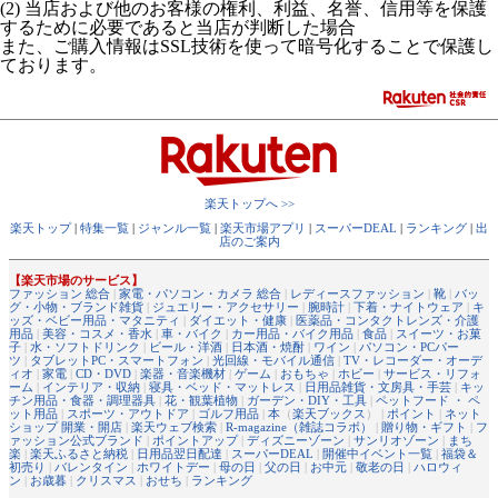
(2) 当店および他のお客様の権利、利益、名誉、信用等を保護
するために必要であると当店が判断した場合
また、ご購入情報はSSL技術を使って暗号化することで保護し
ております。
楽天トップへ >>
楽天トップ
|
特集一覧
|
ジャンル一覧
|
楽天市場アプリ
|
スーパーDEAL
|
ランキング
|
出
店のご案内
【楽天市場のサービス】
ファッション 総合
|
家電・パソコン・カメラ 総合
|
レディースファッション
|
靴
|
バッ
グ・小物・ブランド雑貨
|
ジュエリー・アクセサリー
|
腕時計
|
下着・ナイトウェア
|
キ
ッズ・ベビー用品・マタニティ
|
ダイエット・健康
|
医薬品・コンタクトレンズ・介護
用品
|
美容・コスメ・香水
|
車・バイク
|
カー用品・バイク用品
|
食品
|
スイーツ・お菓
子
|
水・ソフトドリンク
|
ビール・洋酒
|
日本酒・焼酎
|
ワイン
|
パソコン・PCパー
ツ
|
タブレットPC・スマートフォン
|
光回線・モバイル通信
|
TV・レコーダー・オーデ
ィオ
|
家電
|
CD・DVD
|
楽器・音楽機材
|
ゲーム
|
おもちゃ
|
ホビー
|
サービス・リフォ
ーム
|
インテリア・収納
|
寝具・ベッド・マットレス
|
日用品雑貨・文房具・手芸
|
キッ
チン用品・食器・調理器具
|
花・観葉植物
|
ガーデン・DIY・工具
|
ペットフード ・ ペ
ット用品
|
スポーツ・アウトドア
|
ゴルフ用品
|
本
（
楽天ブックス
） |
ポイント
|
ネット
ショップ 開業・開店
|
楽天ウェブ検索
|
R-magazine（雑誌コラボ）
|
贈り物・ギフト
|
フ
ァッション公式ブランド
|
ポイントアップ
|
ディズニーゾーン
|
サンリオゾーン
|
まち
楽
|
楽天ふるさと納税
|
日用品翌日配達
|
スーパーDEAL
|
開催中イベント一覧
|
福袋＆
初売り
|
バレンタイン
|
ホワイトデー
|
母の日
|
父の日
|
お中元
|
敬老の日
|
ハロウィ
ン
|
お歳暮
|
クリスマス
|
おせち
|
ランキング