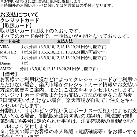
※お問い合わせには1営業日以内に返信します。
※時間外のお問い合わせに関しては翌営業日の受付となります。
お支払について
クレジットカード
【取扱カード】
取り扱いカードは以下のとおりです。
すべてのカード会社で、一括払いが可能となっております。
カード会社
支払方法
VISA
リボ,分割（3,5,6,10,12,15,18,20,24 回が可能です）
MASTER
リボ,分割（3,5,6,10,12,15,18,20,24 回が可能です）
JCB
リボ,分割（3,5,6,10,12,15,18,20,24 回が可能です）
Diners
リボ
AMEX
分割（3,5,6,10,12,15,18,20,24 回が可能です）
【備考】
お客様のご利用状況などによってクレジットカードがご利用い
ただけない場合、楽天市場がクレジットカード情報やお支払い
方法の変更をご案内、またはご注文をキャンセルいたします。
クレジットカード情報またはお支払い方法の変更をご案内後、
7日間変更いただけない場合、楽天市場が自動でご注文をキャ
ンセルいたします。
分割払い、リボルビング払い又はボーナス一括払いによるお支
払いとなる場合、割賦販売法第30条2の3第4項、同法施行規則
第54条1項各号に定められた事項は、注文確認後の自動配信メ
ールにより交付します。
※ご注文の際にお客様の本人確認（電話確認等）をお願いする
場合もございます。