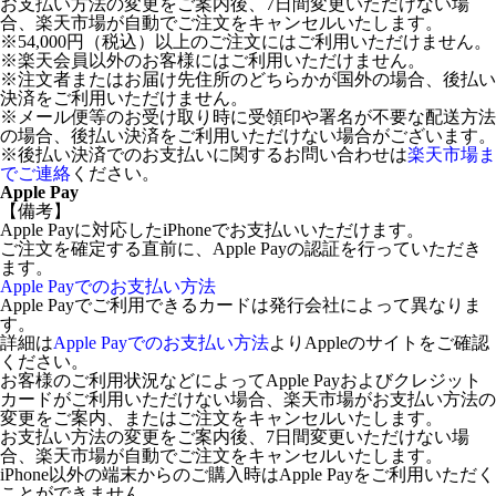
お支払い方法の変更をご案内後、7日間変更いただけない場
合、楽天市場が自動でご注文をキャンセルいたします。
※54,000円（税込）以上のご注文にはご利用いただけません。
※楽天会員以外のお客様にはご利用いただけません。
※注文者またはお届け先住所のどちらかが国外の場合、後払い
決済をご利用いただけません。
※メール便等のお受け取り時に受領印や署名が不要な配送方法
の場合、後払い決済をご利用いただけない場合がございます。
※後払い決済でのお支払いに関するお問い合わせは
楽天市場ま
でご連絡
ください。
Apple Pay
【備考】
Apple Payに対応したiPhoneでお支払いいただけます。
ご注文を確定する直前に、Apple Payの認証を行っていただき
ます。
Apple Payでのお支払い方法
Apple Payでご利用できるカードは発行会社によって異なりま
す。
詳細は
Apple Payでのお支払い方法
よりAppleのサイトをご確認
ください。
お客様のご利用状況などによってApple Payおよびクレジット
カードがご利用いただけない場合、楽天市場がお支払い方法の
変更をご案内、またはご注文をキャンセルいたします。
お支払い方法の変更をご案内後、7日間変更いただけない場
合、楽天市場が自動でご注文をキャンセルいたします。
iPhone以外の端末からのご購入時はApple Payをご利用いただく
ことができません。