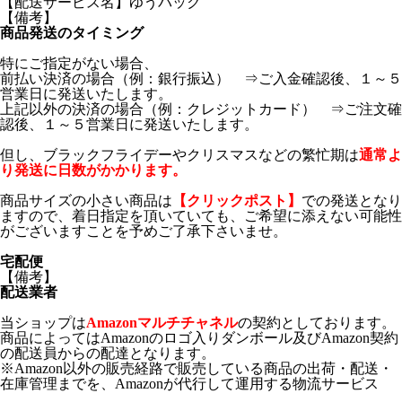
【配送サービス名】ゆうパック
【備考】
商品発送のタイミング
特にご指定がない場合、
前払い決済の場合（例：銀行振込） ⇒ご入金確認後、１～５
営業日に発送いたします。
上記以外の決済の場合（例：クレジットカード） ⇒ご注文確
認後、１～５営業日に発送いたします。
但し、ブラックフライデーやクリスマスなどの繁忙期は
通常よ
り発送に日数がかかります。
商品サイズの小さい商品は
【クリックポスト】
での発送となり
ますので、着日指定を頂いていても、ご希望に添えない可能性
がございますことを予めご了承下さいませ。
宅配便
【備考】
配送業者
当ショップは
Amazonマルチチャネル
の契約としております。
商品によってはAmazonのロゴ入りダンボール及びAmazon契約
の配送員からの配達となります。
※Amazon以外の販売経路で販売している商品の出荷・配送・
在庫管理までを、Amazonが代行して運用する物流サービス