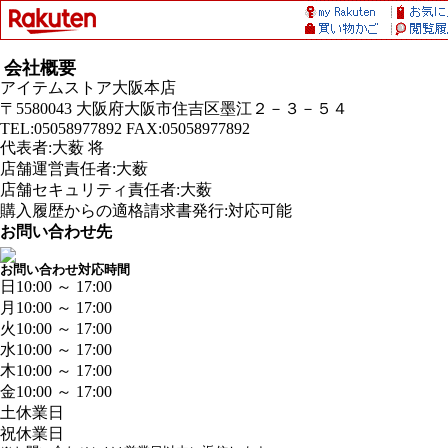
会社概要
アイテムストア大阪本店
〒5580043 大阪府大阪市住吉区墨江２－３－５４
TEL:05058977892 FAX:05058977892
代表者:大薮 将
店舗運営責任者:大薮
店舗セキュリティ責任者:大薮
購入履歴からの適格請求書発行:対応可能
お問い合わせ先
お問い合わせ対応時間
日
10:00 ～ 17:00
月
10:00 ～ 17:00
火
10:00 ～ 17:00
水
10:00 ～ 17:00
木
10:00 ～ 17:00
金
10:00 ～ 17:00
土
休業日
祝
休業日