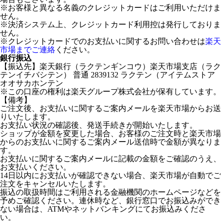
※お客様と異なる名義のクレジットカードはご利用いただけま
せん。
※決済システム上、クレジットカード利用控は発行しておりま
せん。
※クレジットカードでのお支払いに関するお問い合わせは
楽天
市場までご連絡
ください。
銀行振込
【振込先】楽天銀行（ラクテンギンコウ）楽天市場支店（ラク
テンイチバシテン） 普通 2839132 ラクテン（アイテムストア
オオサカホンテン
※この口座の権利は楽天グループ株式会社が保有しています。
【備考】
ご注文後、お支払いに関するご案内メールを楽天市場からお送
りいたします。
お支払い状況の確認後、発送手続きが開始いたします。
ショップが金額を変更した場合、お客様のご注文時と楽天市場
からのお支払いに関するご案内メール送信時で金額が異なりま
す。
お支払いに関するご案内メールに記載の金額をご確認のうえ、
お支払いください。
14日以内にお支払いが確認できない場合、楽天市場が自動でご
注文をキャンセルいたします。
振込の取扱時間はご利用される金融機関のホームページなどを
予めご確認ください。連休時など、銀行窓口でお振込みができ
ない場合は、ATMやネットバンキングにてお振込みくださ
い。