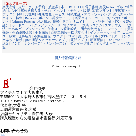
【楽天グループ】
楽天市場
|
旅行・ホテル予約・航空券
|
本・DVD・CD
|
電子書籍 楽天Kobo
|
ゴルフ場予
約
|
レシピ
|
車検見積もり・予約
|
イベント・チケット販売
|
写真プリント
|
美容室・ヘ
アサロン予約
|
女性向け健康管理サービス
|
物流委託・アウトソーシング
|
楽天スーパー
ポイント特集
|
Rebates（ポイント提携サイト）
|
楽天ポイントカード
|
おでかけでポイ
ント
|
Rakuten Fashion
|
地方競馬
|
競輪
|
アフィリエイト
|
ネット証券（株・FX・投資信
託）
|
カードローン
|
クレジットカード
|
電子マネー
|
決済システム
|
スマホでカード決
済
|
エネルギープランニング
|
住宅ローン変動金利（固定特約付き）・フラット35
|
損害
保険・生命保険比較
|
生命保険
|
自動車保険一括見積もり
|
インターネット銀行
|
ニュー
ス・検索
|
仕事紹介
|
不動産情報
|
ブログ
|
ROOM
|
楽天モバイル
|
プロバイダ・インタ
ーネット接続
|
無料通話＆メッセージアプリ
|
電話アプリ
|
動画配信
|
占い
|
toto・
BIG
|
宝くじ（ナンバーズ4・ナンバーズ3）
|
楽天イーグルス
|
楽天グループ サービス一
覧
個人情報保護方針
© Rakuten Group, Inc.
会社概要
アイテムストア大阪本店
〒5580043 大阪府大阪市住吉区墨江２－３－５４
TEL:05058977892 FAX:05058977892
代表者
:
大薮 将
店舗運営責任者
:
大薮
店舗セキュリティ責任者
:
大薮
購入履歴からの適格請求書発行:対応可能
お問い合わせ先