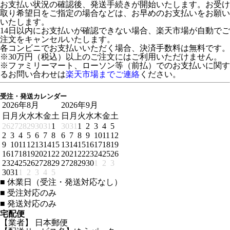
お支払い状況の確認後、発送手続きが開始いたします。お受け
取り希望日をご指定の場合などは、お早めのお支払いをお願い
いたします。
14日以内にお支払いが確認できない場合、楽天市場が自動でご
注文をキャンセルいたします。
各コンビニでお支払いいただく場合、決済手数料は無料です。
※30万円（税込）以上のご注文にはご利用いただけません。
※ファミリーマート、ローソン等（前払）でのお支払いに関す
るお問い合わせは
楽天市場までご連絡
ください。
受注・発送カレンダー
2026年8月
2026年9月
日
月
火
水
木
金
土
日
月
火
水
木
金
土
26
27
28
29
30
31
1
30
31
1
2
3
4
5
2
3
4
5
6
7
8
6
7
8
9
10
11
12
9
10
11
12
13
14
15
13
14
15
16
17
18
19
16
17
18
19
20
21
22
20
21
22
23
24
25
26
23
24
25
26
27
28
29
27
28
29
30
1
2
3
30
31
1
2
3
4
5
■
休業日（受注・発送対応なし）
■
受注対応のみ
■
発送対応のみ
宅配便
【業者】 日本郵便