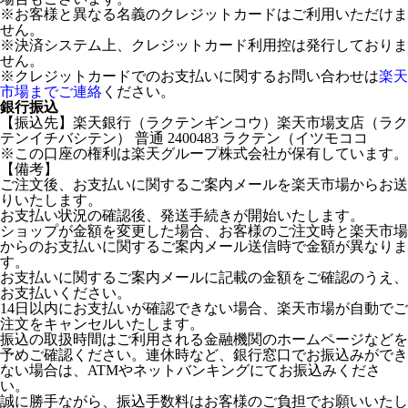
※お客様と異なる名義のクレジットカードはご利用いただけま
せん。
※決済システム上、クレジットカード利用控は発行しておりま
せん。
※クレジットカードでのお支払いに関するお問い合わせは
楽天
市場までご連絡
ください。
銀行振込
【振込先】楽天銀行（ラクテンギンコウ）楽天市場支店（ラク
テンイチバシテン） 普通 2400483 ラクテン（イツモココ
※この口座の権利は楽天グループ株式会社が保有しています。
【備考】
ご注文後、お支払いに関するご案内メールを楽天市場からお送
りいたします。
お支払い状況の確認後、発送手続きが開始いたします。
ショップが金額を変更した場合、お客様のご注文時と楽天市場
からのお支払いに関するご案内メール送信時で金額が異なりま
す。
お支払いに関するご案内メールに記載の金額をご確認のうえ、
お支払いください。
14日以内にお支払いが確認できない場合、楽天市場が自動でご
注文をキャンセルいたします。
振込の取扱時間はご利用される金融機関のホームページなどを
予めご確認ください。連休時など、銀行窓口でお振込みができ
ない場合は、ATMやネットバンキングにてお振込みくださ
い。
誠に勝手ながら、振込手数料はお客様のご負担でお願いいたし