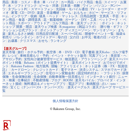
用品
|
美容・コスメ・香水
|
車・バイク
|
カー用品・バイク用品
|
食品
|
スイーツ・お菓
子
|
水・ソフトドリンク
|
ビール・洋酒
|
日本酒・焼酎
|
ワイン
|
パソコン・PCパー
ツ
|
タブレットPC・スマートフォン
|
光回線・モバイル通信
|
TV・レコーダー・オーデ
ィオ
|
家電
|
CD・DVD
|
楽器・音楽機材
|
ゲーム
|
おもちゃ
|
ホビー
|
サービス・リフォ
ーム
|
インテリア・収納
|
寝具・ベッド・マットレス
|
日用品雑貨・文房具・手芸
|
キッ
チン用品・食器・調理器具
|
花・観葉植物
|
ガーデン・DIY・工具
|
ペットフード ・ ペ
ット用品
|
スポーツ・アウトドア
|
ゴルフ用品
|
本
（
楽天ブックス
） |
ポイント
|
ネット
ショップ 開業・開店
|
楽天ウェブ検索
|
R-magazine（雑誌コラボ）
|
贈り物・ギフト
|
フ
ァッション公式ブランド
|
ポイントアップ
|
ディズニーゾーン
|
サンリオゾーン
|
まち
楽
|
楽天ふるさと納税
|
日用品翌日配達
|
スーパーDEAL
|
開催中イベント一覧
|
福袋＆
初売り
|
バレンタイン
|
ホワイトデー
|
母の日
|
父の日
|
お中元
|
敬老の日
|
ハロウィ
ン
|
お歳暮
|
クリスマス
|
おせち
|
ランキング
【楽天グループ】
楽天市場
|
旅行・ホテル予約・航空券
|
本・DVD・CD
|
電子書籍 楽天Kobo
|
ゴルフ場予
約
|
レシピ
|
車検見積もり・予約
|
イベント・チケット販売
|
写真プリント
|
美容室・ヘ
アサロン予約
|
女性向け健康管理サービス
|
物流委託・アウトソーシング
|
楽天スーパー
ポイント特集
|
Rebates（ポイント提携サイト）
|
楽天ポイントカード
|
おでかけでポイ
ント
|
Rakuten Fashion
|
地方競馬
|
競輪
|
アフィリエイト
|
ネット証券（株・FX・投資信
託）
|
カードローン
|
クレジットカード
|
電子マネー
|
決済システム
|
スマホでカード決
済
|
エネルギープランニング
|
住宅ローン変動金利（固定特約付き）・フラット35
|
損害
保険・生命保険比較
|
生命保険
|
自動車保険一括見積もり
|
インターネット銀行
|
ニュー
ス・検索
|
仕事紹介
|
不動産情報
|
ブログ
|
ROOM
|
楽天モバイル
|
プロバイダ・インタ
ーネット接続
|
無料通話＆メッセージアプリ
|
電話アプリ
|
動画配信
|
占い
|
toto・
BIG
|
宝くじ（ナンバーズ4・ナンバーズ3）
|
楽天イーグルス
|
楽天グループ サービス一
覧
個人情報保護方針
© Rakuten Group, Inc.