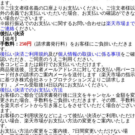
ます。
※ご注文者様名義の口座よりお支払いください。ご注文者様以
外の名義でお支払いいただいた場合、お支払いの確認ができな
い場合がございます。
※銀行振込でのお支払いに関するお問い合わせは
楽天市場まで
ご連絡
ください。
後払い決済
【備考】
手数料：
250円
（請求書発行料）をお客様にご負担いただきま
す。
後払い決済ご利用規約
及び
個人情報の取扱いに係る事項
をご確
認いただき、ご同意のうえご利用ください。
各コンビニまたは銀行でお支払いいただけます。
商品発送後、注文者メールアドレスに対してお支払い用バーコ
ード付きの請求のご案内メールを送付します（楽天市場の指示
に基づき株式会社ネットプロテクションズよりご請求しま
す）。メール受取後14日以内にお支払いください。
後払い決済でのお支払い方法
お客様のご都合で請求書発行後に注文をキャンセル・金額を変
更された場合、手数料をご負担いただきます。その際、手数料
を楽天ポイントから引き落としをさせていただく場合がござい
ます。
お客様のご利用状況などによって後払い決済がご利用いただけ
ない場合、楽天市場がお支払い方法の変更をご案内いたしま
す。
お支払い方法の変更をご案内後、7日間変更いただけない場