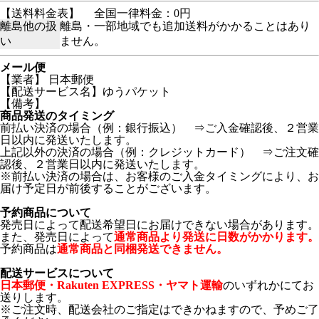
【送料料金表】
全国一律料金：0円
離島他の扱
離島・一部地域でも追加送料がかかることはあり
い
ません。
メール便
【業者】 日本郵便
【配送サービス名】ゆうパケット
【備考】
商品発送のタイミング
前払い決済の場合（例：銀行振込） ⇒ご入金確認後、２営業
日以内に発送いたします。
上記以外の決済の場合（例：クレジットカード） ⇒ご注文確
認後、２営業日以内に発送いたします。
※前払い決済の場合は、お客様のご入金タイミングにより、お
届け予定日が前後することがございます。
予約商品について
発売日によって配送希望日にお届けできない場合があります。
また、発売日によって
通常商品より発送に日数がかかります。
予約商品は
通常商品と同梱発送できません。
配送サービスについて
日本郵便・Rakuten EXPRESS・ヤマト運輸
のいずれかにてお
送りします。
※ご注文時、配送会社のご指定はできかねますので、予めご了