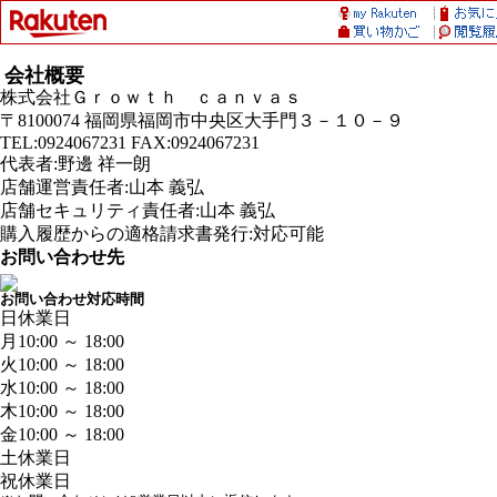
会社概要
株式会社Ｇｒｏｗｔｈ ｃａｎｖａｓ
〒8100074 福岡県福岡市中央区大手門３－１０－９
TEL:0924067231 FAX:0924067231
代表者:野邊 祥一朗
店舗運営責任者:山本 義弘
店舗セキュリティ責任者:山本 義弘
購入履歴からの適格請求書発行:対応可能
お問い合わせ先
お問い合わせ対応時間
日
休業日
月
10:00 ～ 18:00
火
10:00 ～ 18:00
水
10:00 ～ 18:00
木
10:00 ～ 18:00
金
10:00 ～ 18:00
土
休業日
祝
休業日