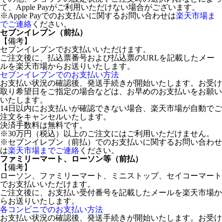
て、Apple Payがご利用いただけない場合がございます。
※Apple Payでのお支払いに関するお問い合わせは
楽天市場ま
でご連絡
ください。
セブンイレブン（前払）
【備考】
セブンイレブンでお支払いいただけます。
ご注文後に、払込票番号および払込票のURLを記載したメー
ルを楽天市場からお送りいたします。
セブンイレブンでのお支払い方法
お支払い状況の確認後、発送手続きが開始いたします。お受け
取り希望日をご指定の場合などは、お早めのお支払いをお願い
いたします。
14日以内にお支払いが確認できない場合、楽天市場が自動でご
注文をキャンセルいたします。
決済手数料は無料です。
※30万円（税込）以上のご注文にはご利用いただけません。
※セブンイレブン（前払）でのお支払いに関するお問い合わせ
は
楽天市場までご連絡
ください。
ファミリーマート、ローソン等（前払）
【備考】
ローソン、ファミリーマート、ミニストップ、セイコーマート
でお支払いいただけます。
ご注文後に、お支払い受付番号を記載したメールを楽天市場か
らお送りいたします。
各コンビニでのお支払い方法
お支払い状況の確認後、発送手続きが開始いたします。お受け