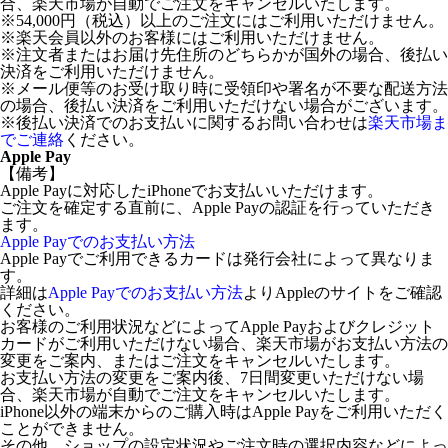
合、楽天市場が自動でご注文をキャンセルいたします。
※54,000円（税込）以上のご注文にはご利用いただけません。
※楽天会員以外のお客様にはご利用いただけません。
※注文者またはお届け先住所のどちらかが国外の場合、後払い
決済をご利用いただけません。
※メール便等のお受け取り時に受領印や署名が不要な配送方法
の場合、後払い決済をご利用いただけない場合がございます。
※後払い決済でのお支払いに関するお問い合わせは
楽天市場ま
でご連絡
ください。
Apple Pay
【備考】
Apple Payに対応したiPhoneでお支払いいただけます。
ご注文を確定する直前に、Apple Payの認証を行っていただき
ます。
Apple Payでのお支払い方法
Apple Payでご利用できるカードは発行会社によって異なりま
す。
詳細は
Apple Payでのお支払い方法
よりAppleのサイトをご確認
ください。
お客様のご利用状況などによってApple Payおよびクレジット
カードがご利用いただけない場合、楽天市場がお支払い方法の
変更をご案内、またはご注文をキャンセルいたします。
お支払い方法の変更をご案内後、7日間変更いただけない場
合、楽天市場が自動でご注文をキャンセルいたします。
iPhone以外の端末からのご購入時はApple Payをご利用いただく
ことができません。
その他、ショップの設定状況やご注文時の選択内容などによっ