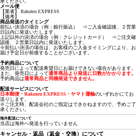
承ください。
メール便
【業者】 Rakuten EXPRESS
【備考】
商品発送のタイミング
前払い決済の場合（例：銀行振込） ⇒ご入金確認後、２営業
日以内に発送いたします。
上記以外の決済の場合（例：クレジットカード） ⇒ご注文確
認後、２営業日以内に発送いたします。
※前払い決済の場合は、お客様のご入金タイミングにより、お
届け予定日が前後することがございます。
予約商品について
発売日によって配送希望日にお届けできない場合があります。
また、発売日によって
通常商品より発送に日数がかかります。
予約商品は
通常商品と同梱発送できません。
配送サービスについて
日本郵便・Rakuten EXPRESS・ヤマト運輸
のいずれかにてお
送りします。
※ご注文時、配送会社のご指定はできかねますので、予めご了
承ください。
海外配送について
当店は海外へ発送を行っていません
キャンセル・返品（返金・交換）について