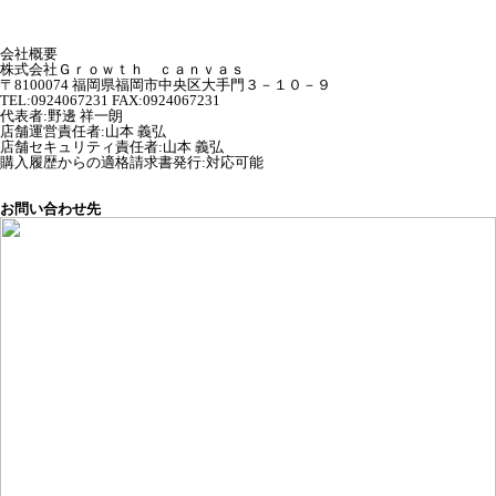
会社概要
株式会社Ｇｒｏｗｔｈ ｃａｎｖａｓ
〒8100074 福岡県福岡市中央区大手門３－１０－９
TEL:0924067231 FAX:0924067231
代表者
:
野邊 祥一朗
店舗運営責任者
:
山本 義弘
店舗セキュリティ責任者
:
山本 義弘
購入履歴からの適格請求書発行:対応可能
お問い合わせ先