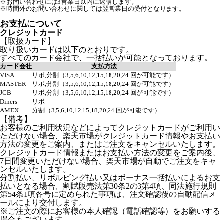
※お問い合わせには3営業日以内に返信します。
※時間外のお問い合わせに関しては翌営業日の受付となります。
お支払について
クレジットカード
【取扱カード】
取り扱いカードは以下のとおりです。
すべてのカード会社で、一括払いが可能となっております。
カード会社
支払方法
VISA
リボ,分割（3,5,6,10,12,15,18,20,24 回が可能です）
MASTER
リボ,分割（3,5,6,10,12,15,18,20,24 回が可能です）
JCB
リボ,分割（3,5,6,10,12,15,18,20,24 回が可能です）
Diners
リボ
AMEX
分割（3,5,6,10,12,15,18,20,24 回が可能です）
【備考】
お客様のご利用状況などによってクレジットカードがご利用い
ただけない場合、楽天市場がクレジットカード情報やお支払い
方法の変更をご案内、またはご注文をキャンセルいたします。
クレジットカード情報またはお支払い方法の変更をご案内後、
7日間変更いただけない場合、楽天市場が自動でご注文をキャ
ンセルいたします。
分割払い、リボルビング払い又はボーナス一括払いによるお支
払いとなる場合、割賦販売法第30条2の3第4項、同法施行規則
第54条1項各号に定められた事項は、注文確認後の自動配信メ
ールにより交付します。
※ご注文の際にお客様の本人確認（電話確認等）をお願いする
場合もございます。