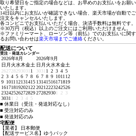
取り希望日をご指定の場合などは、お早めのお支払いをお願い
いたします。
14日以内にお支払いが確認できない場合、楽天市場が自動でご
注文をキャンセルいたします。
各コンビニでお支払いいただく場合、決済手数料は無料です。
※30万円（税込）以上のご注文にはご利用いただけません。
※ファミリーマート、ローソン等（前払）でのお支払いに関す
るお問い合わせは
楽天市場までご連絡
ください。
配送について
受注・発送カレンダー
2026年8月
2026年9月
日
月
火
水
木
金
土
日
月
火
水
木
金
土
26
27
28
29
30
31
1
30
31
1
2
3
4
5
2
3
4
5
6
7
8
6
7
8
9
10
11
12
9
10
11
12
13
14
15
13
14
15
16
17
18
19
16
17
18
19
20
21
22
20
21
22
23
24
25
26
23
24
25
26
27
28
29
27
28
29
30
1
2
3
30
31
1
2
3
4
5
■
休業日（受注・発送対応なし）
■
受注対応のみ
■
発送対応のみ
宅配便
【業者】 日本郵便
【配送サービス名】ゆうパック