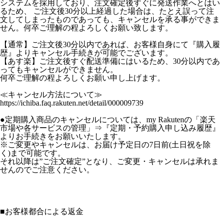
システムを採用しており、注文確定後すぐに発送作業へとはい
るため、 ご注文後30分以上経過した場合は、たとえ誤って注
文してしまったものであっても、キャンセルを承る事ができま
せん。何卒ご理解の程よろしくお願い致します。
【通常】ご注文後30分以内であれば、お客様自身にて『購入履
歴』よりキャンセル手続きが可能でございます。
【あす楽】ご注文後すぐ配送準備にはいるため、30分以内であ
ってもキャンセルができません。
何卒ご理解の程よろしくお願い申し上げます。
≪キャンセル方法について≫
https://ichiba.faq.rakuten.net/detail/000009739
●定期購入商品のキャンセルについては、my Rakutenの「楽天
市場や各サービスの管理」⇒『定期・予約購入申し込み履歴』
よりお手続きをお願いいたします。
※ご変更やキャンセルは、お届け予定日の7日前(土日祝を除
く)まで可能です。
それ以降は”ご注文確定”となり、ご変更・キャンセルは承れま
せんのでご注意ください。
■
お客様都合による返金