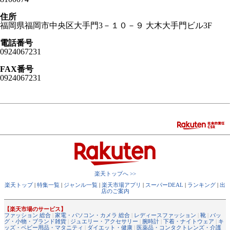
住所
福岡県福岡市中央区大手門3－１０－９ 大木大手門ビル3F
電話番号
0924067231
FAX番号
0924067231
楽天トップへ >>
楽天トップ
|
特集一覧
|
ジャンル一覧
|
楽天市場アプリ
|
スーパーDEAL
|
ランキング
|
出
店のご案内
【楽天市場のサービス】
ファッション 総合
|
家電・パソコン・カメラ 総合
|
レディースファッション
|
靴
|
バッ
グ・小物・ブランド雑貨
|
ジュエリー・アクセサリー
|
腕時計
|
下着・ナイトウェア
|
キ
ッズ・ベビー用品・マタニティ
|
ダイエット・健康
|
医薬品・コンタクトレンズ・介護