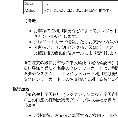
Diners
リボ
AMEX
分割（3,5,6,10,12,15,18,20,24 回が可能です）
【備考】
お客様のご利用状況などによってクレジット
キャンセルいたします。
クレジットカード情報またはお支払い方法の
分割払い、リボルビング払い又はボーナス一括
文確認後の自動配信メールにより交付します
※ご注文の際にお客様の本人確認（電話確認等）
※お客様と異なる名義のクレジットカードはご利
※決済システム上、クレジットカード利用控は発
※クレジットカードでのお支払いに関するお問い
銀行振込
【振込先】楽天銀行（ラクテンギンコウ）楽天市場支
※この口座の権利は楽天グループ株式会社が保有
【備考】
ご注文後、お支払いに関するご案内メールを