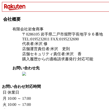
会社概要
有限会社岩食商事
〒0286105 岩手県二戸市堀野字長地字９６番地
TEL:0195232811 FAX:0195232690
代表者:米沢 修
店舗運営責任者:米沢 吏則
店舗セキュリティ責任者:米沢 香
購入履歴からの適格請求書発行:対応可能
お問い合わせ先
お問い合わせ対応時間
日
休業日
月
10:00 ～ 17:00
火
10:00 ～ 17:00