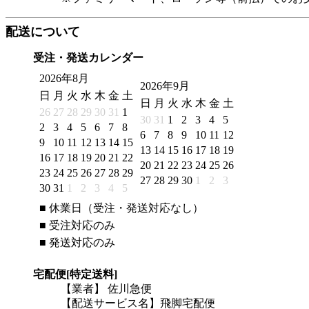
配送について
受注・発送カレンダー
2026年8月
2026年9月
日
月
火
水
木
金
土
日
月
火
水
木
金
土
26
27
28
29
30
31
1
30
31
1
2
3
4
5
2
3
4
5
6
7
8
6
7
8
9
10
11
12
9
10
11
12
13
14
15
13
14
15
16
17
18
19
16
17
18
19
20
21
22
20
21
22
23
24
25
26
23
24
25
26
27
28
29
27
28
29
30
1
2
3
30
31
1
2
3
4
5
■
休業日（受注・発送対応なし）
■
受注対応のみ
■
発送対応のみ
宅配便[特定送料]
【業者】 佐川急便
【配送サービス名】飛脚宅配便