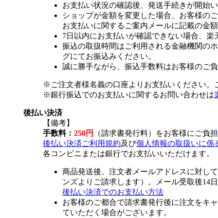
お支払い状況の確認後、発送手続きが開始い
ショップが金額を変更した場合、お客様のご
お支払いに関するご案内メールに記載の金額
7日以内にお支払いが確認できない場合、楽
振込の取扱時間はご利用される金融機関のホ
グにてお振込みください。
誠に勝手ながら、振込手数料はお客様のご負
※ご注文者様名義の口座よりお支払いください。
※銀行振込でのお支払いに関するお問い合わせは
後払い決済
【備考】
手数料：
250円
（請求書発行料）をお客様にご負担
後払い決済ご利用規約
及び
個人情報の取扱いに係
各コンビニまたは銀行でお支払いいただけます。
商品発送後、注文者メールアドレスに対して
ンズよりご請求します）。メール受取後14
後払い決済でのお支払い方法
お客様のご都合で請求書発行後に注文をキャ
ていただく場合がございます。