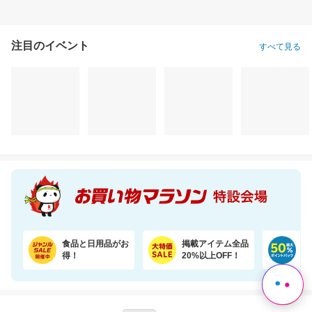
＼45％OFF！／まとめ買いに！ペーパータオル 5パック×6個セット
気持ち伝わるメッセージシールとローズを添えて。カラフルなやわらかワッフルケーキ
6,620円
3,450円
2,
割引価格
割引価格
割引価格
3,580
3,000
2,580
円
円
円
食品と日用品がお
掲載アイテム全品
日
得！
20%以上OFF！
ポ