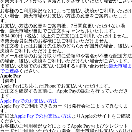
を楽天ポイントから引き落としをさせていただく場合がござい
ます。
お客様のご利用状況などによって後払い決済がご利用いただけ
ない場合、楽天市場がお支払い方法の変更をご案内いたしま
す。
お支払い方法の変更をご案内後、7日間変更いただけない場
合、楽天市場が自動でご注文をキャンセルいたします。
※54,000円（税込）以上のご注文にはご利用いただけません。
※楽天会員以外のお客様にはご利用いただけません。
※注文者またはお届け先住所のどちらかが国外の場合、後払い
決済をご利用いただけません。
※メール便等のお受け取り時に受領印や署名が不要な配送方法
の場合、後払い決済をご利用いただけない場合がございます。
※後払い決済でのお支払いに関するお問い合わせは
楽天市場ま
でご連絡
ください。
Apple Pay
【備考】
Apple Payに対応したiPhoneでお支払いいただけます。
ご注文を確定する直前に、Apple Payの認証を行っていただき
ます。
Apple Payでのお支払い方法
Apple Payでご利用できるカードは発行会社によって異なりま
す。
詳細は
Apple Payでのお支払い方法
よりAppleのサイトをご確認
ください。
お客様のご利用状況などによってApple Payおよびクレジット
カードがご利用いただけない場合、楽天市場がお支払い方法の