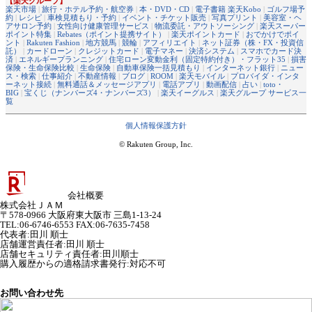
【楽天グループ】
楽天市場
|
旅行・ホテル予約・航空券
|
本・DVD・CD
|
電子書籍 楽天Kobo
|
ゴルフ場予
約
|
レシピ
|
車検見積もり・予約
|
イベント・チケット販売
|
写真プリント
|
美容室・ヘ
アサロン予約
|
女性向け健康管理サービス
|
物流委託・アウトソーシング
|
楽天スーパー
ポイント特集
|
Rebates（ポイント提携サイト）
|
楽天ポイントカード
|
おでかけでポイ
ント
|
Rakuten Fashion
|
地方競馬
|
競輪
|
アフィリエイト
|
ネット証券（株・FX・投資信
託）
|
カードローン
|
クレジットカード
|
電子マネー
|
決済システム
|
スマホでカード決
済
|
エネルギープランニング
|
住宅ローン変動金利（固定特約付き）・フラット35
|
損害
保険・生命保険比較
|
生命保険
|
自動車保険一括見積もり
|
インターネット銀行
|
ニュー
ス・検索
|
仕事紹介
|
不動産情報
|
ブログ
|
ROOM
|
楽天モバイル
|
プロバイダ・インタ
ーネット接続
|
無料通話＆メッセージアプリ
|
電話アプリ
|
動画配信
|
占い
|
toto・
BIG
|
宝くじ（ナンバーズ4・ナンバーズ3）
|
楽天イーグルス
|
楽天グループ サービス一
覧
個人情報保護方針
© Rakuten Group, Inc.
会社概要
株式会社ＪＡＭ
〒578-0966 大阪府東大阪市 三島1-13-24
TEL:06-6746-6553 FAX:06-7635-7458
代表者
:
田川 順士
店舗運営責任者
:
田川 順士
店舗セキュリティ責任者
:
田川順士
購入履歴からの適格請求書発行:対応不可
お問い合わせ先