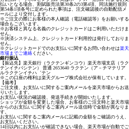
払いとなる場合、割賦販売法第30条2の3第4項、同法施行規則
第54条1項各号に定められた事項は、注文確認後の自動配信メ
ールにより交付します。
※ご注文の際にお客様の本人確認（電話確認等）をお願いする
場合もございます。
※お客様と異なる名義のクレジットカードはご利用いただけま
せん。
※決済システム上、クレジットカード利用控は発行しておりま
せん。
※クレジットカードでのお支払いに関するお問い合わせは
楽天
市場までご連絡
ください。
銀行振込
【振込先】楽天銀行（ラクテンギンコウ）楽天市場支店（ラク
テンイチバシテン） 普通 2653640 ラクテン（ア－チマテリア
ルラクテンイチハ゛テン
※この口座の権利は楽天グループ株式会社が保有しています。
【備考】
ご注文後、お支払いに関するご案内メールを楽天市場からお送
りいたします。
お支払い状況の確認後、発送手続きが開始いたします。
ショップが金額を変更した場合、お客様のご注文時と楽天市場
からのお支払いに関するご案内メール送信時で金額が異なりま
す。
お支払いに関するご案内メールに記載の金額をご確認のうえ、
お支払いください。
14日以内にお支払いが確認できない場合、楽天市場が自動でご