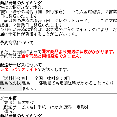
商品発送のタイミング
特にご指定がない場合、
前払い決済の場合（例：銀行振込） ⇒ご入金確認後、２営業
日に発送いたします。
上記以外の決済の場合（例：クレジットカード） ⇒ご注文確
認後、２営業日に発送いたします。
※前払い決済の場合は、お客様のご入金タイミングにより、お
届け予定日が前後することがございます。
予約商品について
また、発売日によって
通常商品より発送に日数がかかります。
予約商品は
通常商品と同梱発送できません。
配送サービスについて
レターパックライト
でお送りします。
【送料料金表】
全国一律料金：0円
離島他の扱
離島・一部地域でも追加送料がかかることはあり
い
ません。
メール便
【業者】 日本郵便
【配送サービス名】手紙・はがき(定型・定形外)
【備考】
商品発送のタイミング