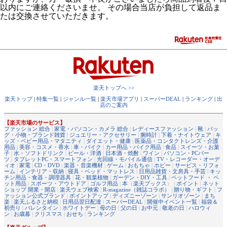
以内にご連絡くださいませ。 その場合当店が負担して返品ま
たは交換させていただきます。
楽天トップへ >>
楽天トップ
|
特集一覧
|
ジャンル一覧
|
楽天市場アプリ
|
スーパーDEAL
|
ランキング
|
出
店のご案内
【楽天市場のサービス】
ファッション 総合
|
家電・パソコン・カメラ 総合
|
レディースファッション
|
靴
|
バッ
グ・小物・ブランド雑貨
|
ジュエリー・アクセサリー
|
腕時計
|
下着・ナイトウェア
|
キ
ッズ・ベビー用品・マタニティ
|
ダイエット・健康
|
医薬品・コンタクトレンズ・介護
用品
|
美容・コスメ・香水
|
車・バイク
|
カー用品・バイク用品
|
食品
|
スイーツ・お菓
子
|
水・ソフトドリンク
|
ビール・洋酒
|
日本酒・焼酎
|
ワイン
|
パソコン・PCパー
ツ
|
タブレットPC・スマートフォン
|
光回線・モバイル通信
|
TV・レコーダー・オーデ
ィオ
|
家電
|
CD・DVD
|
楽器・音楽機材
|
ゲーム
|
おもちゃ
|
ホビー
|
サービス・リフォ
ーム
|
インテリア・収納
|
寝具・ベッド・マットレス
|
日用品雑貨・文房具・手芸
|
キッ
チン用品・食器・調理器具
|
花・観葉植物
|
ガーデン・DIY・工具
|
ペットフード ・ ペ
ット用品
|
スポーツ・アウトドア
|
ゴルフ用品
|
本
（
楽天ブックス
） |
ポイント
|
ネット
ショップ 開業・開店
|
楽天ウェブ検索
|
R-magazine（雑誌コラボ）
|
贈り物・ギフト
|
フ
ァッション公式ブランド
|
ポイントアップ
|
ディズニーゾーン
|
サンリオゾーン
|
まち
楽
|
楽天ふるさと納税
|
日用品翌日配達
|
スーパーDEAL
|
開催中イベント一覧
|
福袋＆
初売り
|
バレンタイン
|
ホワイトデー
|
母の日
|
父の日
|
お中元
|
敬老の日
|
ハロウィ
ン
|
お歳暮
|
クリスマス
|
おせち
|
ランキング