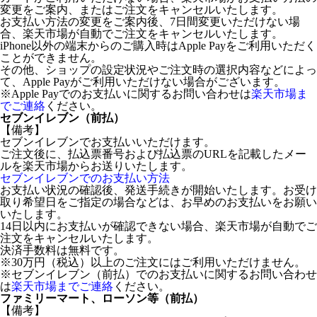
変更をご案内、またはご注文をキャンセルいたします。
お支払い方法の変更をご案内後、7日間変更いただけない場
合、楽天市場が自動でご注文をキャンセルいたします。
iPhone以外の端末からのご購入時はApple Payをご利用いただく
ことができません。
その他、ショップの設定状況やご注文時の選択内容などによっ
て、Apple Payがご利用いただけない場合がございます。
※Apple Payでのお支払いに関するお問い合わせは
楽天市場ま
でご連絡
ください。
セブンイレブン（前払）
【備考】
セブンイレブンでお支払いいただけます。
ご注文後に、払込票番号および払込票のURLを記載したメー
ルを楽天市場からお送りいたします。
セブンイレブンでのお支払い方法
お支払い状況の確認後、発送手続きが開始いたします。お受け
取り希望日をご指定の場合などは、お早めのお支払いをお願い
いたします。
14日以内にお支払いが確認できない場合、楽天市場が自動でご
注文をキャンセルいたします。
決済手数料は無料です。
※30万円（税込）以上のご注文にはご利用いただけません。
※セブンイレブン（前払）でのお支払いに関するお問い合わせ
は
楽天市場までご連絡
ください。
ファミリーマート、ローソン等（前払）
【備考】