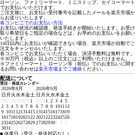
ローソン、ファミリーマート、ミニストップ、セイコーマート
でお支払いいただけます。
ご注文後に、お支払い受付番号を記載したメールを楽天市場か
らお送りいたします。
各コンビニでのお支払い方法
お支払い状況の確認後、発送手続きが開始いたします。お受け
取り希望日をご指定の場合などは、お早めのお支払いをお願い
いたします。
14日以内にお支払いが確認できない場合、楽天市場が自動でご
注文をキャンセルいたします。
各コンビニでお支払いいただく場合、決済手数料は無料です。
※30万円（税込）以上のご注文にはご利用いただけません。
※ファミリーマート、ローソン等（前払）でのお支払いに関す
るお問い合わせは
楽天市場までご連絡
ください。
配送について
受注・発送カレンダー
2026年8月
2026年9月
日
月
火
水
木
金
土
日
月
火
水
木
金
土
26
27
28
29
30
31
1
30
31
1
2
3
4
5
2
3
4
5
6
7
8
6
7
8
9
10
11
12
9
10
11
12
13
14
15
13
14
15
16
17
18
19
16
17
18
19
20
21
22
20
21
22
23
24
25
26
23
24
25
26
27
28
29
27
28
29
30
1
2
3
30
31
1
2
3
4
5
■
休業日（受注・発送対応なし）