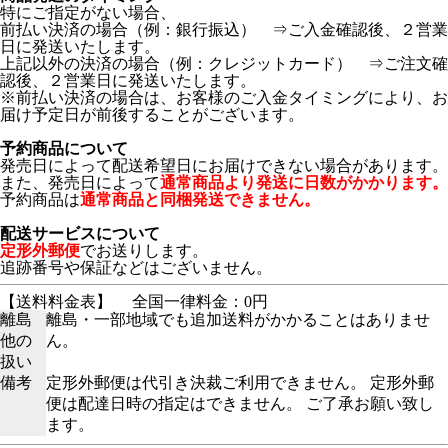
特にご指定がない場合、
前払い決済の場合（例：銀行振込） ⇒ご入金確認後、２営業
日に発送いたします。
上記以外の決済の場合（例：クレジットカード） ⇒ご注文確
認後、２営業日に発送いたします。
※前払い決済の場合は、お客様のご入金タイミングにより、お
届け予定日が前後することがございます。
予約商品について
発売日によって配送希望日にお届けできない場合があります。
また、発売日によって
通常商品より発送に日数がかかります。
予約商品は
通常商品と同梱発送できません。
配送サービスについて
定形外郵便
でお送りします。
追跡番号や保証などはございません。
【送料料金表】
全国一律料金：0円
離島
離島・一部地域でも追加送料がかかることはありませ
他の
ん。
扱い
備考
定形外郵便は代引き決裁ご利用できません。 定形外郵
便は配達日時の指定はできません。 ご了承お願い致し
ます。