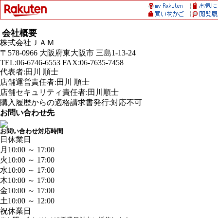
会社概要
株式会社ＪＡＭ
〒578-0966 大阪府東大阪市 三島1-13-24
TEL:06-6746-6553 FAX:06-7635-7458
代表者:田川 順士
店舗運営責任者:田川 順士
店舗セキュリティ責任者:田川順士
購入履歴からの適格請求書発行:対応不可
お問い合わせ先
お問い合わせ対応時間
日
休業日
月
10:00 ～ 17:00
火
10:00 ～ 17:00
水
10:00 ～ 17:00
木
10:00 ～ 17:00
金
10:00 ～ 17:00
土
10:00 ～ 12:00
祝
休業日