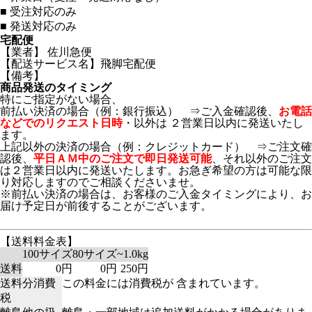
■
受注対応のみ
■
発送対応のみ
宅配便
【業者】 佐川急便
【配送サービス名】飛脚宅配便
【備考】
商品発送のタイミング
特にご指定がない場合、
前払い決済の場合（例：銀行振込） ⇒ご入金確認後、
お電話
などでのリクエスト日時
・以外は ２営業日以内に発送いたし
ます。
上記以外の決済の場合（例：クレジットカード） ⇒ご注文確
認後、
平日ＡＭ中のご注文で即日発送可能
、それ以外のご注文
は２営業日以内に発送いたします。お急ぎ希望の方は可能な限
り対応しますのでご相談くださいませ。
※前払い決済の場合は、お客様のご入金タイミングにより、お
届け予定日が前後することがございます。
【送料料金表】
100サイズ
80サイズ
~1.0kg
送料
0円
0円
250円
送料分消費
この料金には消費税が 含まれています。
税