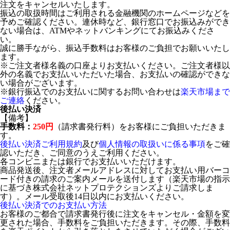
注文をキャンセルいたします。
振込の取扱時間はご利用される金融機関のホームページなどを
予めご確認ください。連休時など、銀行窓口でお振込みができ
ない場合は、ATMやネットバンキングにてお振込みくださ
い。
誠に勝手ながら、振込手数料はお客様のご負担でお願いいたし
ます。
※ご注文者様名義の口座よりお支払いください。ご注文者様以
外の名義でお支払いいただいた場合、お支払いの確認ができな
い場合がございます。
※銀行振込でのお支払いに関するお問い合わせは
楽天市場まで
ご連絡
ください。
後払い決済
【備考】
手数料：
250円
（請求書発行料）をお客様にご負担いただきま
す。
後払い決済ご利用規約
及び
個人情報の取扱いに係る事項
をご確
認いただき、ご同意のうえご利用ください。
各コンビニまたは銀行でお支払いいただけます。
商品発送後、注文者メールアドレスに対してお支払い用バーコ
ード付きの請求のご案内メールを送付します（楽天市場の指示
に基づき株式会社ネットプロテクションズよりご請求しま
す）。メール受取後14日以内にお支払いください。
後払い決済でのお支払い方法
お客様のご都合で請求書発行後に注文をキャンセル・金額を変
更された場合、手数料をご負担いただきます。その際、手数料