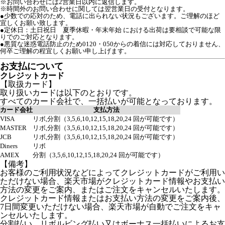
※お問い合わせには2営業日以内に返信します。
※時間外のお問い合わせに関しては翌営業日の受付となります。
●少数での応対のため、電話に出られない状況もございます。ご理解のほど
宜しくお願い致します。

●定休日：土日祝日　夏季休暇・年末年始 における出荷は要相談で可能な限
りでのご対応となります。

●悪質な迷惑電話防止のため0120・050からの着信には対応しておりません、
何卒ご理解の程宜しくお願い申し上げます。
お支払について
クレジットカード
【取扱カード】
取り扱いカードは以下のとおりです。
すべてのカード会社で、一括払いが可能となっております。
カード会社
支払方法
VISA
リボ,分割（3,5,6,10,12,15,18,20,24 回が可能です）
MASTER
リボ,分割（3,5,6,10,12,15,18,20,24 回が可能です）
JCB
リボ,分割（3,5,6,10,12,15,18,20,24 回が可能です）
Diners
リボ
AMEX
分割（3,5,6,10,12,15,18,20,24 回が可能です）
【備考】
お客様のご利用状況などによってクレジットカードがご利用い
ただけない場合、楽天市場がクレジットカード情報やお支払い
方法の変更をご案内、またはご注文をキャンセルいたします。
クレジットカード情報またはお支払い方法の変更をご案内後、
7日間変更いただけない場合、楽天市場が自動でご注文をキャ
ンセルいたします。
分割払い、リボルビング払い又はボーナス一括払いによるお支