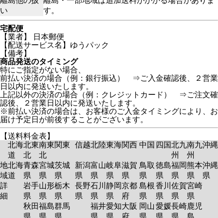
離島他の扱
離島・一部地域は追加送料がかかる場合がありま
い
す。
宅配便
【業者】 日本郵便
【配送サービス名】ゆうパック
【備考】
商品発送のタイミング
特にご指定がない場合、
前払い決済の場合（例：銀行振込） ⇒ご入金確認後、２営業
日以内に発送いたします。
上記以外の決済の場合（例：クレジットカード） ⇒ご注文確
認後、２営業日以内に発送いたします。
※前払い決済の場合は、お客様のご入金タイミングにより、お
届け予定日が前後することがございます。
【送料料金表】
北海
北東
南東
関東
信越
北陸
東海
関西
中国
四国
北九
南九
沖縄
道
北
北
州
州
地
北海
青森
宮城
茨城
新潟
富山
岐阜
滋賀
鳥取
徳島
福岡
熊本
沖縄
域
道
県
県
県
県
県
県
県
県
県
県
県
県
詳
岩手
山形
栃木
長野
石川
静岡
京都
島根
香川
佐賀
宮崎
細
県
県
県
県
県
県
府
県
県
県
県
秋田
福島
群馬
福井
愛知
大阪
岡山
愛媛
長崎
鹿児
県
県
県
県
県
府
県
県
県
島