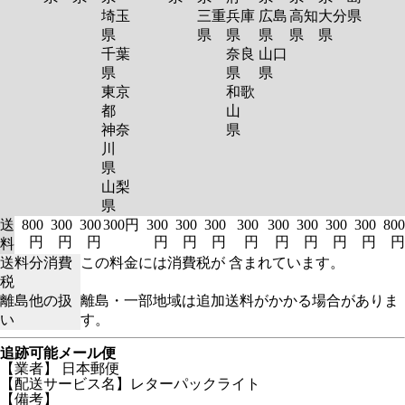
埼玉
三重
兵庫
広島
高知
大分
県
県
県
県
県
県
県
千葉
奈良
山口
県
県
県
東京
和歌
都
山
神奈
県
川
県
山梨
県
送
800
300
300
300円
300
300
300
300
300
300
300
300
800
円
円
円
円
円
円
円
円
円
円
円
円
料
送料分消費
この料金には消費税が 含まれています。
税
離島他の扱
離島・一部地域は追加送料がかかる場合がありま
い
す。
追跡可能メール便
【業者】 日本郵便
【配送サービス名】レターパックライト
【備考】