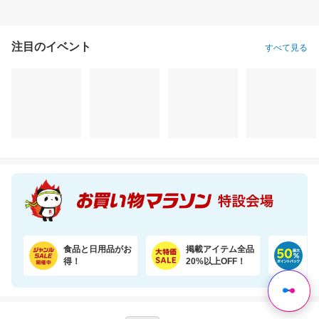
注目のイベント
すべて見る
食品と日用品がお
掲載アイテム全品
日
得！
20%以上OFF！
ポ