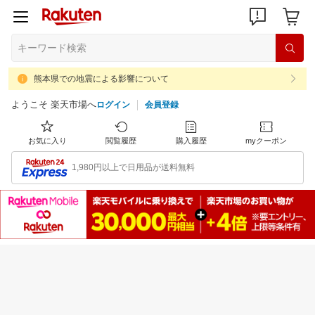
熊本県での地震による影響について
ようこそ 楽天市場へ
ログイン
会員登録
お気に入り
閲覧履歴
購入履歴
myクーポン
1,980円以上で日用品が送料無料