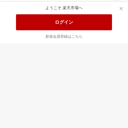
食品と日用品がお
掲載アイテム全品
日
得！
20%以上OFF！
ポ
ようこそ 楽天市場へ
ログイン
あなたはポイント
合計
倍
新規会員登録はこちら
最近チェックした商品
すべて見る