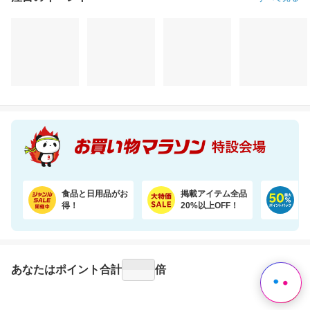
注目のイベント
すべて見る
SNSで話題！めくれる小物ポーチ★本のようにパラパラめくれて、見やすく整理収納♪
保存食・お弁当にアレンジ無限大！無添加調理＆常温保存可能ミートボール50袋セット
2,280円
10,800円
3,
割引価格
割引価格
割引価格
1,710
9,720
3,180
円
円
円