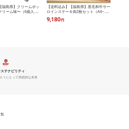
【福島県】クリームボッ
【送料込み】【福島県】黒毛和牛サー
クリーム味〜（6個入）
ロインステーキ肉2枚セット（A4~5等
土産 ギフト プチギフト
級） ※冷凍配送 お土産 ギフト プチ
9,180
円
ギフト 誕生日
サステナビリティ
人々にとって持続的な未来
一覧