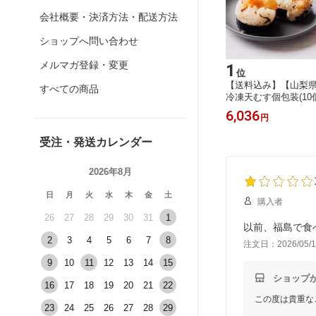
会社概要・決済方法・配送方法
ショップへ問い合わせ
メルマガ登録・変更
5
1
位
位
和7年
【送料込み】【岐阜県】塩麹キャラメ
【送料込み】【山梨県
すべての商品
ター お
ルクッキーアイスSaltice 6個入 ※冷
冷凍天むす個包装(10
米 はる
凍配送 お土産 ギフト プチギフト 誕
冷凍配送 お土産 ギフ
2,960
6,036
円
円
産 ギフ
生日
誕生日
受注・発送カレンダー
2026年8月
日
月
火
水
木
金
土
購入者
26
27
28
29
30
31
1
2
3
4
5
6
7
8
注文日：2026/05/1
9
10
11
12
13
14
15
ショップ
16
17
18
19
20
21
22
この度は貴重な
23
24
25
26
27
28
29