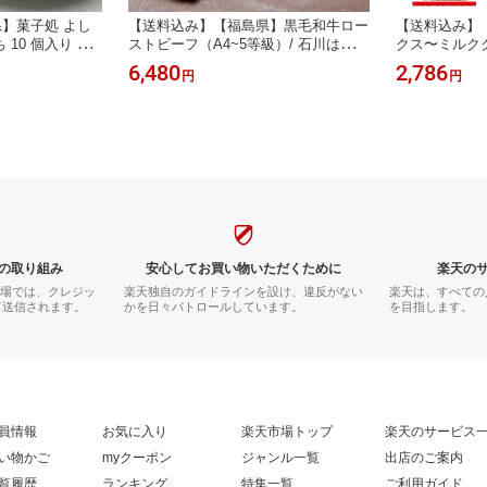
】菓子処 よし
【送料込み】【福島県】黒毛和牛ロー
【送料込み】
0 個入り ※
ストビーフ（A4~5等級）/ 石川はちみ
クス〜ミルク
ト プチギフト
つ牛 ※冷凍配送 お土産 ギフト プチ
※冷凍配送 お
6,480
2,786
円
円
ギフト 誕生日
誕生日
の取り組み
安心してお買い物いただくために
楽天の
市場では、クレジッ
楽天独自のガイドラインを設け、違反がない
楽天は、すべての
て送信されます。
かを日々パトロールしています。
を目指します。
員情報
お気に入り
楽天市場トップ
楽天のサービス
い物かご
myクーポン
ジャンル一覧
出店のご案内
覧履歴
ランキング
特集一覧
ご利用ガイド