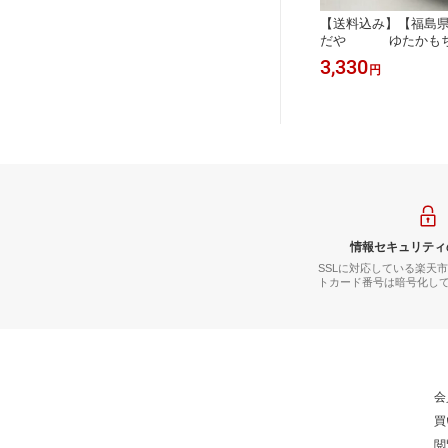
【送料込み】【福島県
だや ゆたかもち 1
冷凍配送 お土産 ギフ
3,330
円
誕生日
情報セキュリティ
SSLに対応している楽天
トカード番号は暗号化し
会
買
閲