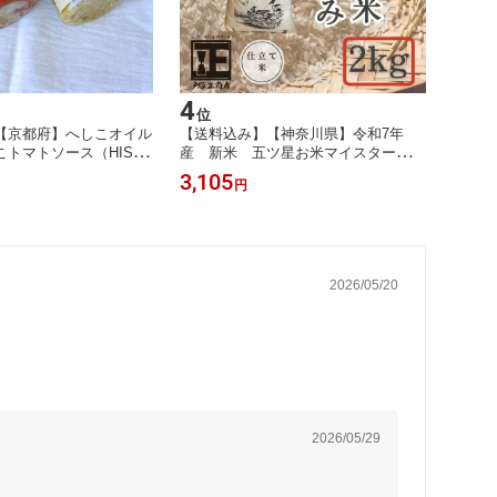
4
5
位
位
【京都府】へしこオイル
【送料込み】【神奈川県】令和7年
【送料
トマトソース（HISA
産 新米 五ツ星お米マイスター お
ルクッキ
） お土産 ギフト プチギフ
仕立て米 神奈川 地元のお米 はる
凍配送
3,105
2,96
円
み 2kg（戸塚正商店） お土産 ギフ
生日
ト プチギフト 誕生日
2026/05/20
2026/05/29