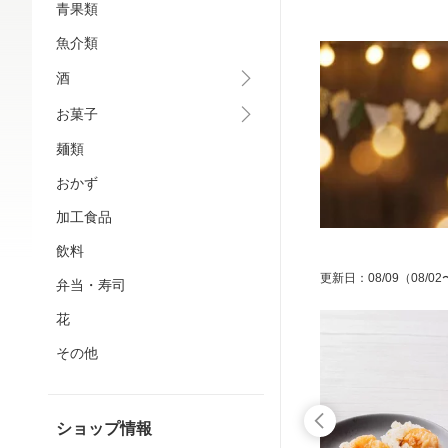
青果類
魚介類
酒
お菓子
麺類
おかず
加工食品
飲料
更新日
：
08/09
（08/02
弁当・寿司
花
その他
ショップ情報