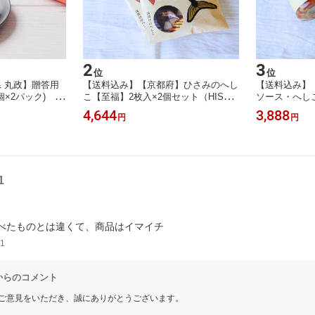
2
3
位
位
 丸政】贈答用
【送料込み】【京都府】ひさみのへし
【送料込み】
個×2パック) ※
こ【至福】2枚入×2個セット（HISAM
ソース・へしこ
ト プチギフト
I KYOTO） ※冷蔵配送 お土産 ギフト
MI KYOTO
4,644
3,888
円
円
プチギフト 誕生日
ト 誕生日
1
1
からのコメント
ご意見をいただき、誠にありがとうございます。