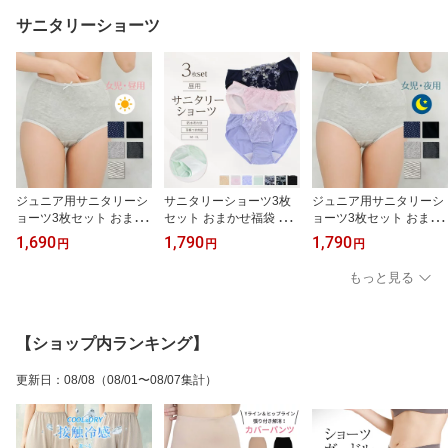
リラクシング リラックス
ラックス ルームウェア
ルームウェア シームレス
シームレス
サニタリーショーツ
ジュニア用サニタリーシ
サニタリーショーツ3枚
ジュニア用サニタリーシ
ョーツ3枚セット おまか
セット おまかせ福袋 M L
ョーツ3枚セット おまか
せ福袋 ポケット付き 綿9
LL 3L【昼用・羽根付対
せ福袋 ポケット付き 綿9
1,690
1,790
1,790
円
円
円
5% 昼用
応】
5% 夜用
もっと見る
【ショップ内ランキング】
更新日
：
08/08
（08/01〜08/07集計）