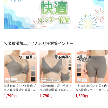
＼吸放湿加工／じんわり汗対策インナー
汗蒸れ解消＼ワキ快適ブ
汗蒸れ解消＼背中快適ブ
＼汗蒸れ解消／お尻＆内
ラ／吸放湿 吸汗速乾 抗
ラ／吸放湿 吸汗速乾 抗
もも快適ショーツガード
菌防臭 綿混 脇 ワキ汗 汗
菌防臭 綿混 背中 汗取り
ル吸放湿 吸汗速乾 抗菌
1,790
1,790
1,590
円
円
円
取り 汗対策 M～5L ノン
汗対策 M～5L ノンワイ
防臭 綿混 ヒップ 太もも
ワイヤー
ヤー
汗 汗取り 汗対策 M～5L