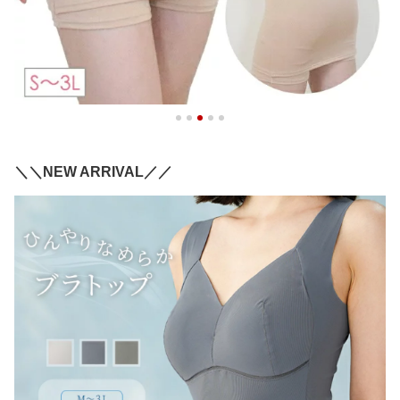
＼＼NEW ARRIVAL／／