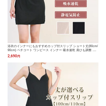
浴衣のインナーにもおすすめカップ付スリップ ショート丈(80cm/
90cm) ペチコート ワンピース インナー 吸水速乾 肩ひも調整 ア
ジャスター付き 伸縮性 メッシュ 夏 浴衣インナー 襦袢 浴衣 夏祭
2,690
円
り お祭り 祭り 花火 花火大会 裾よけ