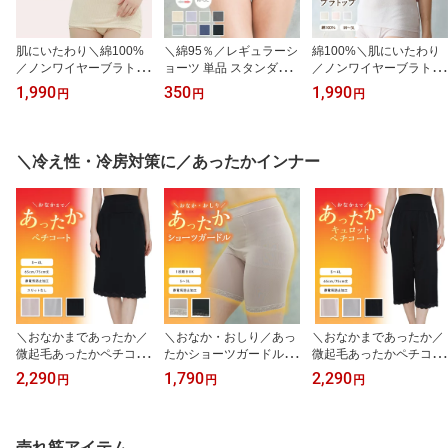
肌にいたわり＼綿100%
＼綿95％／レギュラーシ
綿100%＼肌にいたわり
／ノンワイヤーブラトッ
ョーツ 単品 スタンダー
／ノンワイヤーブラトッ
プ かぶれ知らず 敏感肌
ド パンツ 無地 シンプル
プ かぶれ知らず 敏感肌
1,990
350
1,990
円
円
円
コットン100％ コットン
ボックス ローレッグ レ
コットン100％ コットン
綿 M L LL XL 3L ブラキ
ディース コットン 綿混
綿100％ 綿 コットンジャ
ャミ あせも防止 アトピ
ガード ブラキャミ あせ
ー アトピー性皮膚炎 夏
も防止 アトピー アトピ
＼冷え性・冷房対策に／あったかインナー
祭り 浴衣
ー性皮膚炎 夏祭り 浴衣
＼おなかまであったか／
＼おなか・おしり／あっ
＼おなかまであったか／
微起毛あったかペチコー
たかショーツガードル ロ
微起毛あったかペチコー
ト スカートタイプ 腹巻
ング ガードルショーツ
ト キュロットタイプ 腹
2,290
1,790
2,290
円
円
円
腹巻き はらまき ウエス
おなか 骨盤 サポート 裏
巻 腹巻き はらまき ウエ
トウォーマー 保温 温活
微起毛 裏起毛 あたたか
ストウォーマー 保温 温
防寒 冷え知らず 裏起毛
温活 クリスマス 年末年
活 防寒 冷え知らず 裏起
あたたかい 静電気防止
始 帰省 お正月 節分 春節
毛 あたたかい 静電気防
売れ筋アイテム