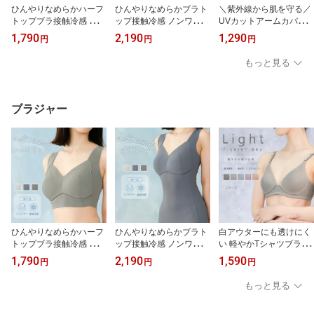
ひんやりなめらかハーフ
ひんやりなめらかブラト
＼紫外線から肌を守る／
トップブラ接触冷感 ノン
ップ接触冷感 ノンワイヤ
UVカットアームカバー
ワイヤー カップ付き ス
ー カップ付き スムース
紫外線対策 UVカット率9
1,790
2,190
1,290
円
円
円
ムース フィット 細リブ
フィット 細リブ フリー
0％以上 日焼け防止 メッ
フリーカット 響かない
カット ナイトブラ 夜ブ
シュ 吸汗速乾 ロング 52
もっと見る
ナイトブラ 夜ブラ おや
ラ おやすみブラ 寝る時
cm サイズが選べる M L
すみブラ 寝る時 就寝用
就寝用 リラクシング リ
サムホール
リラクシング リラックス
ラックス ルームウェア
ルームウェア シームレス
シームレス
ブラジャー
ひんやりなめらかハーフ
ひんやりなめらかブラト
白アウターにも透けにく
トップブラ接触冷感 ノン
ップ接触冷感 ノンワイヤ
い 軽やかTシャツブラ ノ
ワイヤー カップ付き ス
ー カップ付き スムース
ンワイヤー A70〜C85 吸
1,790
2,190
1,590
円
円
円
ムース フィット 細リブ
フィット 細リブ フリー
汗速乾 夏ブラ パワーネ
フリーカット 響かない
カット ナイトブラ 夜ブ
ット
もっと見る
ナイトブラ 夜ブラ おや
ラ おやすみブラ 寝る時
すみブラ 寝る時 就寝用
就寝用 リラクシング リ