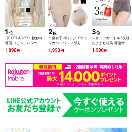
1
2
3
位
位
位
《COOL&DRY》接触冷
＼全女子の味方／ Yライ
ショーツガードル3枚組
感 選べるペチパンツ キ
ンカバーパンツ 張り付き
おまかせ福袋 骨盤サポー
ュロットペチコート 吸汗
解消 透け防止 Yライン
ト ヒップアップ おなか
1,890
1,990
1,990
円
～
円
円
速乾 はりつき防止 透け
ヒップライン 快適 ペチ
サポート
防止 裾ゴムあり 裾ゴム
パンツ ペチインナー ペ
なし 50cm 60cm 65cm 7
チショーツ スカート テ
5cm 丈が選べる 年間 通
ィアード マーメイド Aラ
年 春 夏 秋 冬
イン ジャンスカ ワンピ
インナー スカートインパ
ンツ 1枚履きOK 吸汗速
乾 最強配送