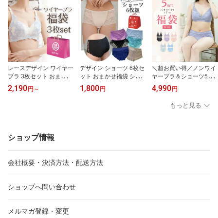
レースデザイン ワイヤー
デザイン ショーツ 6枚セ
＼超お買い得／ノンワイ
ブラ 3枚セット おまかせ
ット おまかせ福袋 ショ
ヤーブラ＆ショーツ5セ
福袋 A〜Fカップ対応
ーツ スタンダード レギ
ット おまかせ福袋 お得
2,190
1,800
4,990
円
～
円
円
ュラー パンツ パンティ
セット 綿混 レース S M L
レース 無地 シンプル お
LL 3L
もっと見る
まかせ 響かない バック
レース タンガ ボックス
ローレッグ レディース
快適
ショップ情報
会社概要・決済方法・配送方法
ショップへ問い合わせ
メルマガ登録・変更