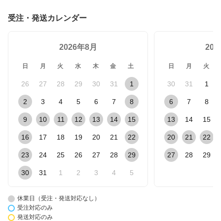
受注・発送カレンダー
2026年8月
20
日
月
火
水
木
金
土
日
月
火
26
27
28
29
30
31
1
30
31
1
2
3
4
5
6
7
8
6
7
8
9
10
11
12
13
14
15
13
14
15
16
17
18
19
20
21
22
20
21
22
23
24
25
26
27
28
29
27
28
29
30
31
1
2
3
4
5
休業日（受注・発送対応なし）
受注対応のみ
発送対応のみ