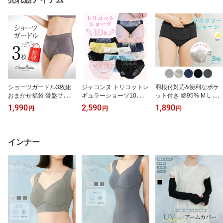
冬インナー 冷房対策
止 冬インナー 冷房対策
ショーツガードル3枚組
ジャコンヌ トリコットレ
羽根付対応&便利なポケ
おまかせ福袋 骨盤サポー
ギュラーショーツ10枚セ
ット付き 綿95% M L LL
ト ヒップアップ おなか
ット おまかせ福袋
夜用サニタリーショーツ
1,990
2,590
1,890
円
円
円
サポート
3枚セット おまかせ福袋
インナー