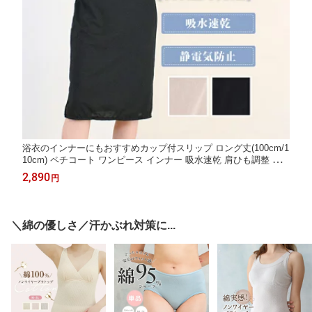
浴衣のインナーにもおすすめカップ付スリップ ロング丈(100cm/1
10cm) ペチコート ワンピース インナー 吸水速乾 肩ひも調整 ア
ジャスター付き 伸縮性 メッシュ 夏 浴衣インナー 浴衣 夏祭り お
2,890
円
祭り 祭り 花火 花火大会 裾よけ
＼綿の優しさ／汗かぶれ対策に...