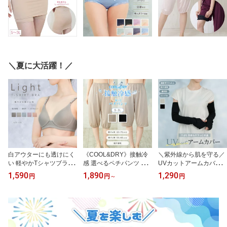
＼夏に大活躍！／
白アウターにも透けにく
《COOL&DRY》接触冷
＼紫外線から肌を守る／
い 軽やかTシャツブラ ノ
感 選べるペチパンツ キ
UVカットアームカバー
ンワイヤー A70〜C85 吸
ュロットペチコート 吸汗
紫外線対策 UVカット率9
1,590
1,890
1,290
円
円
～
円
汗速乾 夏ブラ パワーネ
速乾 はりつき防止 透け
0％以上 日焼け防止 メッ
ット
防止 裾ゴムあり 裾ゴム
シュ 吸汗速乾 ロング 52
なし 50cm 60cm 65cm 7
cm サイズが選べる M L
5cm 丈が選べる 年間 通
サムホール
年 春 夏 秋 冬