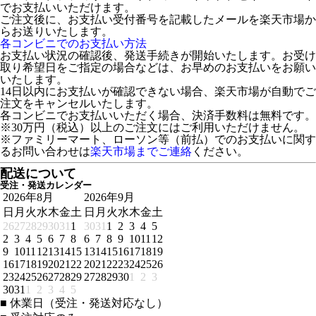
でお支払いいただけます。
ご注文後に、お支払い受付番号を記載したメールを楽天市場か
らお送りいたします。
各コンビニでのお支払い方法
お支払い状況の確認後、発送手続きが開始いたします。お受け
取り希望日をご指定の場合などは、お早めのお支払いをお願い
いたします。
14日以内にお支払いが確認できない場合、楽天市場が自動でご
注文をキャンセルいたします。
各コンビニでお支払いいただく場合、決済手数料は無料です。
※30万円（税込）以上のご注文にはご利用いただけません。
※ファミリーマート、ローソン等（前払）でのお支払いに関す
るお問い合わせは
楽天市場までご連絡
ください。
配送について
受注・発送カレンダー
2026年8月
2026年9月
日
月
火
水
木
金
土
日
月
火
水
木
金
土
26
27
28
29
30
31
1
30
31
1
2
3
4
5
2
3
4
5
6
7
8
6
7
8
9
10
11
12
9
10
11
12
13
14
15
13
14
15
16
17
18
19
16
17
18
19
20
21
22
20
21
22
23
24
25
26
23
24
25
26
27
28
29
27
28
29
30
1
2
3
30
31
1
2
3
4
5
■
休業日（受注・発送対応なし）