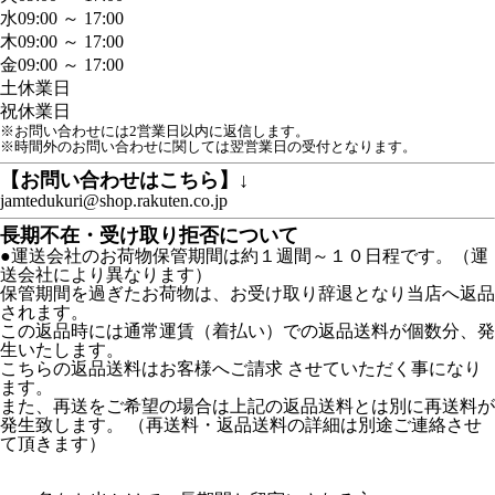
水
09:00 ～ 17:00
木
09:00 ～ 17:00
金
09:00 ～ 17:00
土
休業日
祝
休業日
※お問い合わせには2営業日以内に返信します。
※時間外のお問い合わせに関しては翌営業日の受付となります。
【お問い合わせはこちら】↓
jamtedukuri@shop.rakuten.co.jp
長期不在・受け取り拒否について
●運送会社のお荷物保管期間は約１週間～１０日程です。（運
送会社により異なります）
保管期間を過ぎたお荷物は、お受け取り辞退となり当店へ返品
されます。
この返品時には通常運賃（着払い）での返品送料が個数分、発
生いたします。
こちらの返品送料はお客様へご請求 させていただく事になり
ます。
また、再送をご希望の場合は上記の返品送料とは別に再送料が
発生致します。 （再送料・返品送料の詳細は別途ご連絡させ
て頂きます）