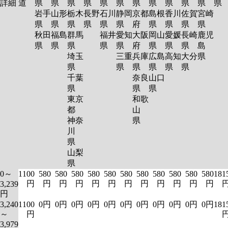
詳細
道
県
県
県
県
県
県
県
県
県
県
県
岩手
山形
栃木
長野
石川
静岡
京都
島根
香川
佐賀
宮崎
県
県
県
県
県
県
府
県
県
県
県
秋田
福島
群馬
福井
愛知
大阪
岡山
愛媛
長崎
鹿児
県
県
県
県
県
府
県
県
県
島
埼玉
三重
兵庫
広島
高知
大分
県
県
県
県
県
県
県
千葉
奈良
山口
県
県
県
東京
和歌
都
山
神奈
県
川
県
山梨
県
0～
1100
580
580
580
580
580
580
580
580
580
580
580
181
円
円
円
円
円
円
円
円
円
円
円
円
3,239
円
3,240
1100
0円
0円
0円
0円
0円
0円
0円
0円
0円
0円
0円
181
～
円
3,979