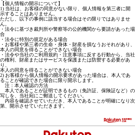
【個人情報の開示について】
1) 当社は、お客様の同意がない限り、個人情報を第三者に開
示することはありません。
ただし、以下の事例に該当する場合はその限りではありませ
ん。
・法令に基づき裁判所や警察等の公的機関から要請があった場
合
・法令に特別の規定がある場合
・お客様や第三者の生命・身体・財産を損なうおそれがあり、
本人の同意を得ることができない場合
・法令や当社のご利用規約・注意事項に反する行動から、当社
の権利、財産またはサービスを保護または防禦する必要があ
り、
本人の同意を得ることができない場合
2) お客様から個人情報の開示要求があった場合は、本人であ
ることが確認できた場合に限り開示します。
注：本人確認の方法
本人であることが証明できるもの（免許証、保険証など）の
写しを、当社宛にご郵送してください。
内容を確認させていただき、本人であることが明確になり次
第、開示させていただきます。