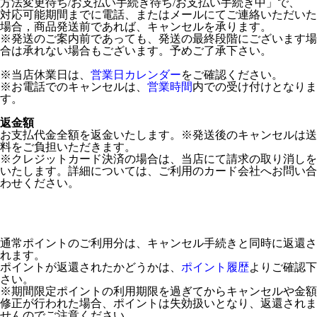
方法変更待ち/お支払い手続き待ち/お支払い手続き中」で、
対応可能期間までに電話、またはメールにてご連絡いただいた
場合，商品発送前であれば、キャンセルを承ります。
※発送のご案内前であっても、発送の最終段階にございます場
合は承れない場合もございます。予めご了承下さい。
※当店休業日は、
営業日カレンダー
をご確認ください。
※お電話でのキャンセルは、
営業時間
内での受け付けとなりま
す。
返金額
お支払代金全額を返金いたします。※発送後のキャンセルは送
料をご負担いただきます。
※クレジットカード決済の場合は、当店にて請求の取り消しを
いたします。詳細については、ご利用のカード会社へお問い合
わせください。
通常ポイントのご利用分は、キャンセル手続きと同時に返還さ
れます。
ポイントが返還されたかどうかは、
ポイント履歴
よりご確認下
さい。
※期間限定ポイントの利用期限を過ぎてからキャンセルや金額
修正が行われた場合、ポイントは失効扱いとなり、返還されま
せんのでご注意ください。