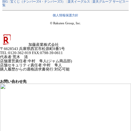
BIG
|
宝くじ（ナンバーズ4・ナンバーズ3）
|
楽天イーグルス
|
楽天グループ サービス一
覧
個人情報保護方針
© Rakuten Group, Inc.
加藤産業株式会社
〒6628543 兵庫県西宮市松原町8番5号
TEL:0120-362-919 FAX:0798-39-0611
代表者
:
荒木 清
店舗運営責任者
:
中村 隼人(ジャム商品部)
店舗セキュリティ責任者
:
中村 隼人
購入履歴からの適格請求書発行:対応可能
お問い合わせ先