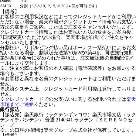
Diners
リボ
AMEX
分割（3,5,6,10,12,15,18,20,24 回が可能です）
【備考】
お客様のご利用状況などによってクレジットカードがご利用い
ただけない場合、楽天市場がクレジットカード情報やお支払い
方法の変更をご案内、またはご注文をキャンセルいたします。
クレジットカード情報またはお支払い方法の変更をご案内後、
7日間変更いただけない場合、楽天市場が自動でご注文をキャ
ンセルいたします。
分割払い、リボルビング払い又はボーナス一括払いによるお支
払いとなる場合、割賦販売法第30条2の3第4項、同法施行規則
第54条1項各号に定められた事項は、注文確認後の自動配信メ
ールにより交付します。
※ご注文の際にお客様の本人確認（電話確認等）をお願いする
場合もございます。
※お客様と異なる名義のクレジットカードはご利用いただけま
せん。
※決済システム上、クレジットカード利用控は発行しておりま
せん。
※クレジットカードでのお支払いに関するお問い合わせは
楽天
市場までご連絡
ください。
銀行振込
【振込先】楽天銀行（ラクテンギンコウ）楽天市場支店（ラク
テンイチバシテン） 普通 2140341 ラクテン（ＳＥＲＥＮＯセ
レ－ノ
※この口座の権利は楽天グループ株式会社が保有しています。
【備考】