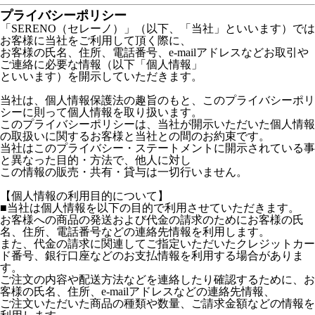
プライバシーポリシー
「SERENO（セレーノ）」（以下、「当社」といいます）では
お客様に当社をご利用して頂く際に、
お客様の氏名、住所、電話番号、e-mailアドレスなどお取引や
ご連絡に必要な情報（以下「個人情報」
といいます）を開示していただきます。
当社は、個人情報保護法の趣旨のもと、このプライバシーポリ
シーに則って個人情報を取り扱います。
このプライバシーポリシーは、当社が開示いただいた個人情報
の取扱いに関するお客様と当社との間のお約束です。
当社はこのプライバシー・ステートメントに開示されている事
と異なった目的・方法で、他人に対し
この情報の販売・共有・貸与は一切行いません。
【個人情報の利用目的について】
■当社は個人情報を以下の目的で利用させていただきます。
お客様への商品の発送および代金の請求のためにお客様の氏
名、住所、電話番号などの連絡先情報を利用します。
また、代金の請求に関連してご指定いただいたクレジットカー
ド番号、銀行口座などのお支払情報を利用する場合がありま
す。
ご注文の内容や配送方法などを連絡したり確認するために、お
客様の氏名、住所、e-mailアドレスなどの連絡先情報、
ご注文いただいた商品の種類や数量、ご請求金額などの情報を