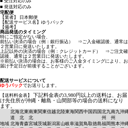
■
受注対応のみ
■
発送対応のみ
宅配便
【業者】 日本郵便
【配送サービス名】ゆうパック
【備考】
商品発送のタイミング
特にご指定がない場合、
前払い決済の場合（例：銀行振込） ⇒ご入金確認後、通常は
２営業日に発送いたします。
上記以外の決済の場合（例：クレジットカード） ⇒ご注文確
認後、通常は２営業日に発送いたします。
※前払い決済の場合は、お客様のご入金タイミングにより、お
届け予定日が前後することがございます。
配送サービスについて
ゆうパック
でお送りします。
下記料金表の3,980円以上の送料は、お届
【送料料金表】
け先住所が沖縄・離島・山間部等の場合の送料になり
ます。
北海
北東
南東
関東
信越
北陸
東海
関西
中国
四国
北九
南九
沖
道
北
北
州
州
地域
北海
青森
宮城
茨城
新潟
富山
岐阜
滋賀
鳥取
徳島
福岡
熊本
沖