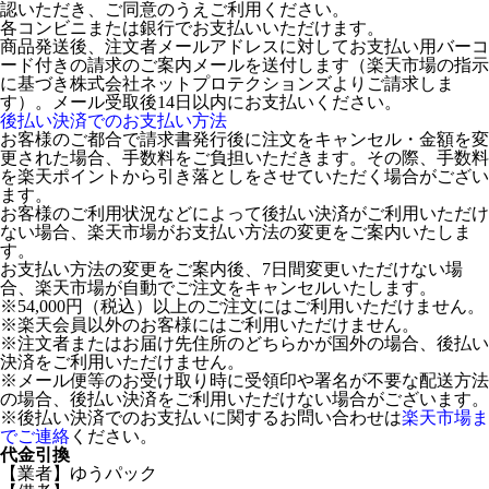
認いただき、ご同意のうえご利用ください。
各コンビニまたは銀行でお支払いいただけます。
商品発送後、注文者メールアドレスに対してお支払い用バーコ
ード付きの請求のご案内メールを送付します（楽天市場の指示
に基づき株式会社ネットプロテクションズよりご請求しま
す）。メール受取後14日以内にお支払いください。
後払い決済でのお支払い方法
お客様のご都合で請求書発行後に注文をキャンセル・金額を変
更された場合、手数料をご負担いただきます。その際、手数料
を楽天ポイントから引き落としをさせていただく場合がござい
ます。
お客様のご利用状況などによって後払い決済がご利用いただけ
ない場合、楽天市場がお支払い方法の変更をご案内いたしま
す。
お支払い方法の変更をご案内後、7日間変更いただけない場
合、楽天市場が自動でご注文をキャンセルいたします。
※54,000円（税込）以上のご注文にはご利用いただけません。
※楽天会員以外のお客様にはご利用いただけません。
※注文者またはお届け先住所のどちらかが国外の場合、後払い
決済をご利用いただけません。
※メール便等のお受け取り時に受領印や署名が不要な配送方法
の場合、後払い決済をご利用いただけない場合がございます。
※後払い決済でのお支払いに関するお問い合わせは
楽天市場ま
でご連絡
ください。
代金引換
【業者】ゆうパック