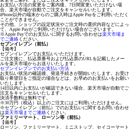
お支払い方法の変更をご案内後、7日間変更いただけない場
合、楽天市場が自動でご注文をキャンセルいたします。
iPhone以外の端末からのご購入時はApple Payをご利用いただく
ことができません。
その他、ショップの設定状況やご注文時の選択内容などによっ
て、Apple Payがご利用いただけない場合がございます。
※Apple Payでのお支払いに関するお問い合わせは
楽天市場ま
でご連絡
ください。
セブンイレブン（前払）
【備考】
セブンイレブンでお支払いいただけます。
ご注文後に、払込票番号および払込票のURLを記載したメー
ルを楽天市場からお送りいたします。
セブンイレブンでのお支払い方法
お支払い状況の確認後、発送手続きが開始いたします。お受け
取り希望日をご指定の場合などは、お早めのお支払いをお願い
いたします。
14日以内にお支払いが確認できない場合、楽天市場が自動でご
注文をキャンセルいたします。
決済手数料は無料です。
※30万円（税込）以上のご注文にはご利用いただけません。
※セブンイレブン（前払）でのお支払いに関するお問い合わせ
は
楽天市場までご連絡
ください。
ファミリーマート、ローソン等（前払）
【備考】
ローソン、ファミリーマート、ミニストップ、セイコーマート