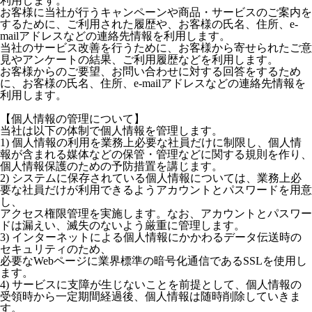
利用します。
お客様に当社が行うキャンペーンや商品・サービスのご案内を
するために、ご利用された履歴や、お客様の氏名、住所、e-
mailアドレスなどの連絡先情報を利用します。
当社のサービス改善を行うために、お客様から寄せられたご意
見やアンケートの結果、ご利用履歴などを利用します。
お客様からのご要望、お問い合わせに対する回答をするため
に、お客様の氏名、住所、e-mailアドレスなどの連絡先情報を
利用します。
【個人情報の管理について】
当社は以下の体制で個人情報を管理します。
1) 個人情報の利用を業務上必要な社員だけに制限し、個人情
報が含まれる媒体などの保管・管理などに関する規則を作り、
個人情報保護のための予防措置を講じます。
2) システムに保存されている個人情報については、業務上必
要な社員だけが利用できるようアカウントとパスワードを用意
し、
アクセス権限管理を実施します。なお、アカウントとパスワー
ドは漏えい、滅失のないよう厳重に管理します。
3) インターネットによる個人情報にかかわるデータ伝送時の
セキュリティのため、
必要なWebページに業界標準の暗号化通信であるSSLを使用し
ます。
4) サービスに支障が生じないことを前提として、個人情報の
受領時から一定期間経過後、個人情報は随時削除していきま
す。