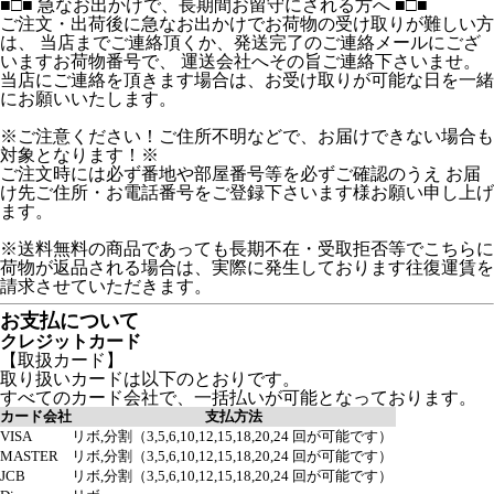
■□■ 急なお出かけで、長期間お留守にされる方へ ■□■
ご注文・出荷後に急なお出かけでお荷物の受け取りが難しい方
は、 当店までご連絡頂くか、発送完了のご連絡メールにござ
いますお荷物番号で、 運送会社へその旨ご連絡下さいませ。
当店にご連絡を頂きます場合は、お受け取りが可能な日を一緒
にお願いいたします。
※ご注意ください！ご住所不明などで、お届けできない場合も
対象となります！※
ご注文時には必ず番地や部屋番号等を必ずご確認のうえ お届
け先ご住所・お電話番号をご登録下さいます様お願い申し上げ
ます。
※送料無料の商品であっても長期不在・受取拒否等でこちらに
荷物が返品される場合は、実際に発生しております往復運賃を
請求させていただきます。
お支払について
クレジットカード
【取扱カード】
取り扱いカードは以下のとおりです。
すべてのカード会社で、一括払いが可能となっております。
カード会社
支払方法
VISA
リボ,分割（3,5,6,10,12,15,18,20,24 回が可能です）
MASTER
リボ,分割（3,5,6,10,12,15,18,20,24 回が可能です）
JCB
リボ,分割（3,5,6,10,12,15,18,20,24 回が可能です）