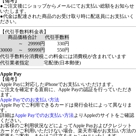
【備考】
●ご注文後にショップからメールにてお支払い総額をお知らせ
いたします。
●代金は配達された商品のお受け取り時に配送員にお支払いく
ださい。
【代引手数料料金表】
商品価格合計
代引手数料
～ 29999円
330円
30000 ～ 99999円
550円
代引手数料分消費税
この料金には消費税が含まれています
代引業者指定
宅配便(日本郵便)
Apple Pay
【備考】
Apple Payに対応したiPhoneでお支払いいただけます。
ご注文を確定する直前に、Apple Payの認証を行っていただき
ます。
Apple Payでのお支払い方法
Apple Payでご利用できるカードは発行会社によって異なりま
す。
詳細は
Apple Payでのお支払い方法
よりAppleのサイトをご確認
ください。
お客様のご利用状況などによってApple Payおよびクレジット
カードがご利用いただけない場合、楽天市場がお支払い方法の
変更をご案内、またはご注文をキャンセルいたします。