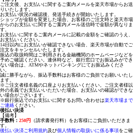
ご注文後、お支払いに関するご案内メールを楽天市場からお送
りいたします。
お支払い状況の確認後、発送手続きが開始いたします。
ショップが金額を変更した場合、お客様のご注文時と楽天市場
からのお支払いに関するご案内メール送信時で金額が異なりま
す。
お支払いに関するご案内メールに記載の金額をご確認のうえ、
お支払いください。
14日以内にお支払いが確認できない場合、楽天市場が自動でご
注文をキャンセルいたします。
振込の取扱時間はご利用される金融機関のホームページなどを
予めご確認ください。連休時など、銀行窓口でお振込みができ
ない場合は、ATMやネットバンキングにてお振込みくださ
い。
誠に勝手ながら、振込手数料はお客様のご負担でお願いいたし
ます。
※ご注文者様名義の口座よりお支払いください。ご注文者様以
外の名義でお支払いいただいた場合、お支払いの確認ができな
い場合がございます。
※銀行振込でのお支払いに関するお問い合わせは
楽天市場まで
ご連絡
ください。
後払い決済
【備考】
手数料：
250円
（請求書発行料）をお客様にご負担いただきま
す。
後払い決済ご利用規約
及び
個人情報の取扱いに係る事項
をご確