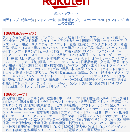
楽天トップへ >>
楽天トップ
|
特集一覧
|
ジャンル一覧
|
楽天市場アプリ
|
スーパーDEAL
|
ランキング
|
出
店のご案内
【楽天市場のサービス】
ファッション 総合
|
家電・パソコン・カメラ 総合
|
レディースファッション
|
靴
|
バッ
グ・小物・ブランド雑貨
|
ジュエリー・アクセサリー
|
腕時計
|
下着・ナイトウェア
|
キ
ッズ・ベビー用品・マタニティ
|
ダイエット・健康
|
医薬品・コンタクトレンズ・介護
用品
|
美容・コスメ・香水
|
車・バイク
|
カー用品・バイク用品
|
食品
|
スイーツ・お菓
子
|
水・ソフトドリンク
|
ビール・洋酒
|
日本酒・焼酎
|
ワイン
|
パソコン・PCパー
ツ
|
タブレットPC・スマートフォン
|
光回線・モバイル通信
|
TV・レコーダー・オーデ
ィオ
|
家電
|
CD・DVD
|
楽器・音楽機材
|
ゲーム
|
おもちゃ
|
ホビー
|
サービス・リフォ
ーム
|
インテリア・収納
|
寝具・ベッド・マットレス
|
日用品雑貨・文房具・手芸
|
キッ
チン用品・食器・調理器具
|
花・観葉植物
|
ガーデン・DIY・工具
|
ペットフード ・ ペ
ット用品
|
スポーツ・アウトドア
|
ゴルフ用品
|
本
（
楽天ブックス
） |
ポイント
|
ネット
ショップ 開業・開店
|
楽天ウェブ検索
|
R-magazine（雑誌コラボ）
|
贈り物・ギフト
|
フ
ァッション公式ブランド
|
ポイントアップ
|
ディズニーゾーン
|
サンリオゾーン
|
まち
楽
|
楽天ふるさと納税
|
日用品翌日配達
|
スーパーDEAL
|
開催中イベント一覧
|
福袋＆
初売り
|
バレンタイン
|
ホワイトデー
|
母の日
|
父の日
|
お中元
|
敬老の日
|
ハロウィ
ン
|
お歳暮
|
クリスマス
|
おせち
|
ランキング
【楽天グループ】
楽天市場
|
旅行・ホテル予約・航空券
|
本・DVD・CD
|
電子書籍 楽天Kobo
|
ゴルフ場予
約
|
レシピ
|
車検見積もり・予約
|
イベント・チケット販売
|
写真プリント
|
美容室・ヘ
アサロン予約
|
女性向け健康管理サービス
|
物流委託・アウトソーシング
|
楽天スーパー
ポイント特集
|
Rebates（ポイント提携サイト）
|
楽天ポイントカード
|
おでかけでポイ
ント
|
Rakuten Fashion
|
地方競馬
|
競輪
|
アフィリエイト
|
ネット証券（株・FX・投資信
託）
|
カードローン
|
クレジットカード
|
電子マネー
|
決済システム
|
スマホでカード決
済
|
エネルギープランニング
|
住宅ローン変動金利（固定特約付き）・フラット35
|
損害
保険・生命保険比較
|
生命保険
|
自動車保険一括見積もり
|
インターネット銀行
|
ニュー
ス・検索
|
仕事紹介
|
不動産情報
|
ブログ
|
ROOM
|
楽天モバイル
|
プロバイダ・インタ
ーネット接続
|
無料通話＆メッセージアプリ
|
電話アプリ
|
動画配信
|
占い
|
toto・