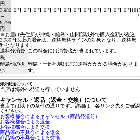
円
3,980
0円
0円
0円
0円
0円
0円
0円
0円
0円
0円
0円
0円
181
～
9,799
円
※お届け先住所が沖縄・離島・山間部以外で購入金額が税込
3,980円以上の場合は、送料無料ラインの対象となり、送料無
料となります。
送料分消費
この料金には消費税が 含まれています。
税
離島他の扱
離島・一部地域は追加送料がかかる場合がありま
い
す。
海外配送について
当店は海外へ発送を行っていません
キャンセル・返品（返金・交換）について
当店では以下の条件の通りです。詳細は、各リンク先をご確認
ください。
お客様都合によるキャンセル（商品発送前）
お客様都合による返金
お客様都合による交換
商品等の不具合による返金
商品等の不具合による交換