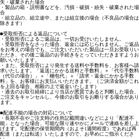
失・破棄された場合
・製品の箱・説明書などを、汚損・破損・紛失・破棄された場
合
・組立品の、組立途中、または組立後の場合（不良品の場合は
除きます）
■受取拒否による返品について
・受取拒否によるご返品は、一切お受けいたしません。
・受取拒否をなさった場合、返金には応じられません。ご返品
をお考えの場合でも、ご注文いただいた製品は一旦お受取りい
ただき、その後ご返品のお手続きをとっていただきますようお
願いいたします。
・また、受取拒否により発生する送料や手数料を、お客様へ請
求いたします。「返送にかかる送料と手数料」＋「代引手数料
（代引の場合）」＋「梱包代」＋「請求・返金にかかる手数
料」を、お客様にお支払いいただきます。（ご決済金額がこれ
を上回る場合、相殺の上で返金いたします）
・過去のお取引経緯により当店が悪質であると判断した場合、
ご注文をキャンセルし、今後のお取引をお断りする場合があり
ます。
■配達不能の場合の対応について
・長期不在やご注文時の住所記載間違いなどにより「配達不
能」となった場合、可能な限り速やかにメールで連絡を差し上
げます。宅配便の保管期間内（およそ1週間程度）であれば再
配達（または転送）いたしますので、お早めにご指示くださ