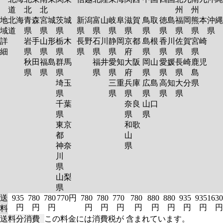
道
北
北
州
州
地
北海
青森
宮城
茨城
新潟
富山
岐阜
滋賀
鳥取
徳島
福岡
熊本
沖縄
域
道
県
県
県
県
県
県
県
県
県
県
県
県
詳
岩手
山形
栃木
長野
石川
静岡
京都
島根
香川
佐賀
宮崎
細
県
県
県
県
県
県
府
県
県
県
県
秋田
福島
群馬
福井
愛知
大阪
岡山
愛媛
長崎
鹿児
県
県
県
県
県
府
県
県
県
島
埼玉
三重
兵庫
広島
高知
大分
県
県
県
県
県
県
県
千葉
奈良
山口
県
県
県
東京
和歌
都
山
神奈
県
川
県
山梨
県
送
935
780
780
770円
780
780
770
780
880
880
935
935
1630
円
円
円
円
円
円
円
円
円
円
円
円
料
送料分消費
この料金には消費税が 含まれています。