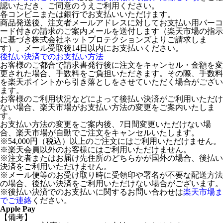
認いただき、ご同意のうえご利用ください。
各コンビニまたは銀行でお支払いいただけます。
商品発送後、注文者メールアドレスに対してお支払い用バーコ
ード付きの請求のご案内メールを送付します（楽天市場の指示
に基づき株式会社ネットプロテクションズよりご請求しま
す）。メール受取後14日以内にお支払いください。
後払い決済でのお支払い方法
お客様のご都合で請求書発行後に注文をキャンセル・金額を変
更された場合、手数料をご負担いただきます。その際、手数料
を楽天ポイントから引き落としをさせていただく場合がござい
ます。
お客様のご利用状況などによって後払い決済がご利用いただけ
ない場合、楽天市場がお支払い方法の変更をご案内いたしま
す。
お支払い方法の変更をご案内後、7日間変更いただけない場
合、楽天市場が自動でご注文をキャンセルいたします。
※54,000円（税込）以上のご注文にはご利用いただけません。
※楽天会員以外のお客様にはご利用いただけません。
※注文者またはお届け先住所のどちらかが国外の場合、後払い
決済をご利用いただけません。
※メール便等のお受け取り時に受領印や署名が不要な配送方法
の場合、後払い決済をご利用いただけない場合がございます。
※後払い決済でのお支払いに関するお問い合わせは
楽天市場ま
でご連絡
ください。
Apple Pay
【備考】