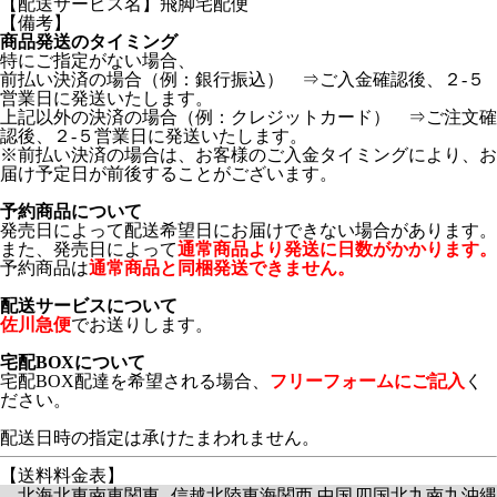
【配送サービス名】飛脚宅配便
【備考】
商品発送のタイミング
特にご指定がない場合、
前払い決済の場合（例：銀行振込） ⇒ご入金確認後、２-５
営業日に発送いたします。
上記以外の決済の場合（例：クレジットカード） ⇒ご注文確
認後、２-５営業日に発送いたします。
※前払い決済の場合は、お客様のご入金タイミングにより、お
届け予定日が前後することがございます。
予約商品について
発売日によって配送希望日にお届けできない場合があります。
また、発売日によって
通常商品より発送に日数がかかります。
予約商品は
通常商品と同梱発送できません。
配送サービスについて
佐川急便
でお送りします。
宅配BOXについて
宅配BOX配達を希望される場合、
フリーフォームにご記入
く
ださい。
配送日時の指定は承けたまわれません。
【送料料金表】
北海
北東
南東
関東
信越
北陸
東海
関西
中国
四国
北九
南九
沖縄