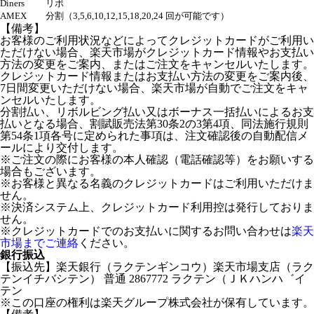
Diners
リボ
AMEX
分割（3,5,6,10,12,15,18,20,24 回が可能です）
【備考】
お客様のご利用状況などによってクレジットカードがご利用い
ただけない場合、楽天市場がクレジットカード情報やお支払い
方法の変更をご案内、またはご注文をキャンセルいたします。
クレジットカード情報またはお支払い方法の変更をご案内後、
7日間変更いただけない場合、楽天市場が自動でご注文をキャ
ンセルいたします。
分割払い、リボルビング払い又はボーナス一括払いによるお支
払いとなる場合、割賦販売法第30条2の3第4項、同法施行規則
第54条1項各号に定められた事項は、注文確認後の自動配信メ
ールにより交付します。
※ご注文の際にお客様の本人確認（電話確認等）をお願いする
場合もございます。
※お客様と異なる名義のクレジットカードはご利用いただけま
せん。
※決済システム上、クレジットカード利用控は発行しておりま
せん。
※クレジットカードでのお支払いに関するお問い合わせは
楽天
市場までご連絡
ください。
銀行振込
【振込先】楽天銀行（ラクテンギンコウ）楽天市場支店（ラク
テンイチバシテン） 普通 2867772 ラクテン（ＪＫハンハ゛イ
テン
※この口座の権利は楽天グループ株式会社が保有しています。