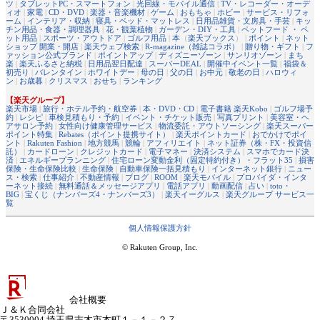
ツ
|
タブレットPC・スマートフォン
|
光回線・モバイル通信
|
TV・レコーダー・オーデ
ィオ
|
家電
|
CD・DVD
|
楽器・音楽機材
|
ゲーム
|
おもちゃ
|
ホビー
|
サービス・リフォ
ーム
|
インテリア・収納
|
寝具・ベッド・マットレス
|
日用品雑貨・文房具・手芸
|
キッ
チン用品・食器・調理器具
|
花・観葉植物
|
ガーデン・DIY・工具
|
ペットフード ・ ペ
ット用品
|
スポーツ・アウトドア
|
ゴルフ用品
|
本
（
楽天ブックス
） |
ポイント
|
ネット
ショップ 開業・開店
|
楽天ウェブ検索
|
R-magazine（雑誌コラボ）
|
贈り物・ギフト
|
フ
ァッション公式ブランド
|
ポイントアップ
|
ディズニーゾーン
|
サンリオゾーン
|
まち
楽
|
楽天ふるさと納税
|
日用品翌日配達
|
スーパーDEAL
|
開催中イベント一覧
|
福袋＆
初売り
|
バレンタイン
|
ホワイトデー
|
母の日
|
父の日
|
お中元
|
敬老の日
|
ハロウィ
ン
|
お歳暮
|
クリスマス
|
おせち
|
ランキング
【楽天グループ】
楽天市場
|
旅行・ホテル予約・航空券
|
本・DVD・CD
|
電子書籍 楽天Kobo
|
ゴルフ場予
約
|
レシピ
|
車検見積もり・予約
|
イベント・チケット販売
|
写真プリント
|
美容室・ヘ
アサロン予約
|
女性向け健康管理サービス
|
物流委託・アウトソーシング
|
楽天スーパー
ポイント特集
|
Rebates（ポイント提携サイト）
|
楽天ポイントカード
|
おでかけでポイ
ント
|
Rakuten Fashion
|
地方競馬
|
競輪
|
アフィリエイト
|
ネット証券（株・FX・投資信
託）
|
カードローン
|
クレジットカード
|
電子マネー
|
決済システム
|
スマホでカード決
済
|
エネルギープランニング
|
住宅ローン変動金利（固定特約付き）・フラット35
|
損害
保険・生命保険比較
|
生命保険
|
自動車保険一括見積もり
|
インターネット銀行
|
ニュー
ス・検索
|
仕事紹介
|
不動産情報
|
ブログ
|
ROOM
|
楽天モバイル
|
プロバイダ・インタ
ーネット接続
|
無料通話＆メッセージアプリ
|
電話アプリ
|
動画配信
|
占い
|
toto・
BIG
|
宝くじ（ナンバーズ4・ナンバーズ3）
|
楽天イーグルス
|
楽天グループ サービス一
覧
個人情報保護方針
© Rakuten Group, Inc.
会社概要
Ｊ＆Ｋ合同会社
〒3530004 埼玉県志木市本町１－１－２７