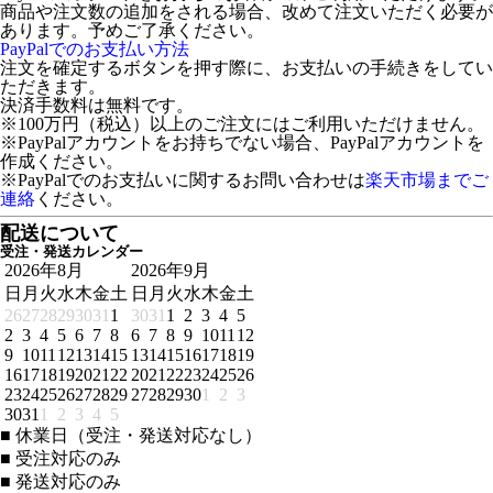
商品や注文数の追加をされる場合、改めて注文いただく必要が
あります。予めご了承ください。
PayPalでのお支払い方法
注文を確定するボタンを押す際に、お支払いの手続きをしてい
ただきます。
決済手数料は無料です。
※100万円（税込）以上のご注文にはご利用いただけません。
※PayPalアカウントをお持ちでない場合、PayPalアカウントを
作成ください。
※PayPalでのお支払いに関するお問い合わせは
楽天市場までご
連絡
ください。
配送について
受注・発送カレンダー
2026年8月
2026年9月
日
月
火
水
木
金
土
日
月
火
水
木
金
土
26
27
28
29
30
31
1
30
31
1
2
3
4
5
2
3
4
5
6
7
8
6
7
8
9
10
11
12
9
10
11
12
13
14
15
13
14
15
16
17
18
19
16
17
18
19
20
21
22
20
21
22
23
24
25
26
23
24
25
26
27
28
29
27
28
29
30
1
2
3
30
31
1
2
3
4
5
■
休業日（受注・発送対応なし）
■
受注対応のみ
■
発送対応のみ