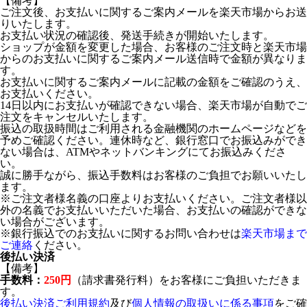
【備考】
ご注文後、お支払いに関するご案内メールを楽天市場からお送
りいたします。
お支払い状況の確認後、発送手続きが開始いたします。
ショップが金額を変更した場合、お客様のご注文時と楽天市場
からのお支払いに関するご案内メール送信時で金額が異なりま
す。
お支払いに関するご案内メールに記載の金額をご確認のうえ、
お支払いください。
14日以内にお支払いが確認できない場合、楽天市場が自動でご
注文をキャンセルいたします。
振込の取扱時間はご利用される金融機関のホームページなどを
予めご確認ください。連休時など、銀行窓口でお振込みができ
ない場合は、ATMやネットバンキングにてお振込みくださ
い。
誠に勝手ながら、振込手数料はお客様のご負担でお願いいたし
ます。
※ご注文者様名義の口座よりお支払いください。ご注文者様以
外の名義でお支払いいただいた場合、お支払いの確認ができな
い場合がございます。
※銀行振込でのお支払いに関するお問い合わせは
楽天市場まで
ご連絡
ください。
後払い決済
【備考】
手数料：
250円
（請求書発行料）をお客様にご負担いただきま
す。
後払い決済ご利用規約
及び
個人情報の取扱いに係る事項
をご確