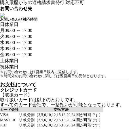
購入履歴からの適格請求書発行:対応不可
お問い合わせ先
お問い合わせ対応時間
日
休業日
月
09:00 ～ 17:00
火
09:00 ～ 17:00
水
09:00 ～ 17:00
木
09:00 ～ 17:00
金
09:00 ～ 17:00
土
休業日
祝
休業日
※お問い合わせには1営業日以内に返信します。
※時間外のお問い合わせに関しては翌営業日の受付となります。
お支払について
クレジットカード
【取扱カード】
取り扱いカードは以下のとおりです。
すべてのカード会社で、一括払いが可能となっております。
カード会社
支払方法
VISA
リボ,分割（3,5,6,10,12,15,18,20,24 回が可能です）
MASTER
リボ,分割（3,5,6,10,12,15,18,20,24 回が可能です）
JCB
リボ,分割（3,5,6,10,12,15,18,20,24 回が可能です）