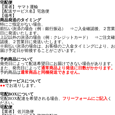
宅配便
【業者】 ヤマト運輸
【配送サービス名】宅急便
【備考】
商品発送のタイミング
特にご指定がない場合、
前払い決済の場合（例：銀行振込） ⇒ご入金確認後、２営業
日に発送いたします。
上記以外の決済の場合（例：クレジットカード） ⇒ご注文確
認後、２営業日に発送いたします。
※前払い決済の場合は、お客様のご入金タイミングにより、お
届け予定日が前後することがございます。
予約商品について
発売日によって配送希望日にお届けできない場合があります。
また、発売日によって
通常商品より発送に日数がかかります。
予約商品は
通常商品と同梱発送できません。
配送サービスについて
●●
でお送りします。
宅配BOXについて
宅配BOX配達を希望される場合、
フリーフォームにご記入
く
ださい。
宅配便
【業者】 佐川急便