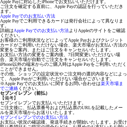
Apple Payに対応したiPhoneでお支払いいただけます。
ご注文を確定する直前に、Apple Payの認証を行っていただき
ます。
Apple Payでのお支払い方法
Apple Payでご利用できるカードは発行会社によって異なりま
す。
詳細は
Apple Payでのお支払い方法
よりAppleのサイトをご確認
ください。
お客様のご利用状況などによってApple Payおよびクレジット
カードがご利用いただけない場合、楽天市場がお支払い方法の
変更をご案内、またはご注文をキャンセルいたします。
お支払い方法の変更をご案内後、7日間変更いただけない場
合、楽天市場が自動でご注文をキャンセルいたします。
iPhone以外の端末からのご購入時はApple Payをご利用いただく
ことができません。
その他、ショップの設定状況やご注文時の選択内容などによっ
て、Apple Payがご利用いただけない場合がございます。
※Apple Payでのお支払いに関するお問い合わせは
楽天市場ま
でご連絡
ください。
セブンイレブン（前払）
【備考】
セブンイレブンでお支払いいただけます。
ご注文後に、払込票番号および払込票のURLを記載したメー
ルを楽天市場からお送りいたします。
セブンイレブンでのお支払い方法
お支払い状況の確認後、発送手続きが開始いたします。お受け
取り希望日をご指定の場合などは、お早めのお支払いをお願い