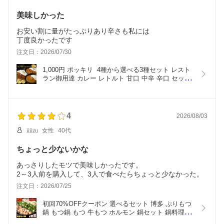
美味しかった
お安い割に量がたっぷりあり辛さも私には
丁度良かったです
注文日：2026/07/30
1,000円 ポッキリ  4種から選べる3種セット レスト
ラン御用達 カレー レトルト 甘口 中辛 辛口 セット 
詰め合わせ チキンカレー レストラン ランチ ディナ
ー ストック ギフト 常温 ご褒美 ストック 長期保存 
常備食 保存食 常温食 非常食［カレー］
4
2026/08/03
iiiizu
女性
40代
ちょっと少ないかな
あっさりしたモツで美味しかったです。
2～3人前を購入して、3人で食べたらちょっと少なかった。
注文日：2026/07/25
初回70%OFFクーポン 選べるセット 博多 ぷりもつ
鍋 もつ鍋 もつ 牛もつ ホルモン 鍋セット 鍋料理 冷
凍食品 冷凍 惣菜 お惣菜 簡単調理 湯せん 夕食 家庭