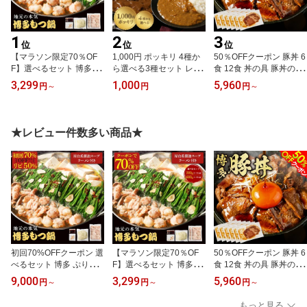
1
2
3
位
位
位
【マラソン限定70％OF
1,000円 ポッキリ 4種か
50％OFFクーポン 豚丼 6
F】選べるセット 博多 ぷ
ら選べる3種セット レス
食 12食 丼の具 豚丼の具
りもつ鍋 もつ鍋 もつ 牛
トラン御用達 カレー レ
豚肉 丼ぶり 丼 冷凍食品
3,299
1,000
5,960
円
～
円
円
～
もつ ホルモン 鍋セット
トルト 甘口 中辛 辛口 セ
冷凍 惣菜 お惣菜 簡単調
鍋料理 冷凍食品 冷凍 惣
ット 詰め合わせ チキン
理 電子レンジ 湯せん 時
菜 お惣菜 簡単調理 湯せ
カレー レストラン ラン
短 調理済み 業務用 大容
ん 夕食 家庭用 お取り寄
チ ディナー ストック ギ
量 セット まとめ買い お
★レビュー件数多い商品★
せ グルメ パーティー 宅
フト 常温 ご褒美 ストッ
取り寄せ 冷凍 冷食 おか
飲み 冷凍 冷食 スープ 鍋
ク 長期保存 常備食 保存
ず 昼食 ランチ 夕食 夜食
食 常温食 非常食［カレ
弁当［豚丼］
ー］
初回70%OFFクーポン 選
【マラソン限定70％OF
50％OFFクーポン 豚丼 6
べるセット 博多 ぷりも
F】選べるセット 博多 ぷ
食 12食 丼の具 豚丼の具
つ鍋 もつ鍋 もつ 牛もつ
りもつ鍋 もつ鍋 もつ 牛
豚肉 丼ぶり 丼 冷凍食品
9,000
3,299
5,960
円
～
円
～
円
～
ホルモン 鍋セット 鍋料
もつ ホルモン 鍋セット
冷凍 惣菜 お惣菜 簡単調
理 冷凍食品 冷凍 惣菜 お
鍋料理 冷凍食品 冷凍 惣
理 電子レンジ 湯せん 時
もっと見る