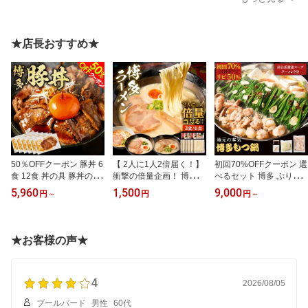
惣菜 簡単調理 湯せん 夕
菜 お惣菜 簡単調理 湯せ
短 調理済み 業務用 大容
食 家庭用 お取り寄せ グ
ん 夕食 家庭用 お取り寄
量 セット まとめ買い お
ルメ パーティー 宅飲み
せ グルメ パーティー 宅
取り寄せ 冷凍 冷食 おか
冷凍 冷食 スープ 鍋
飲み 冷凍 冷食 スープ 鍋
ず 昼食 ランチ 夕食 夜食
★店長おすすめ★
弁当［豚丼］
50％OFFクーポン 豚丼 6
【 2人に1人2倍届く！】
初回70%OFFクーポン 選
食 12食 丼の具 豚丼の具
衝撃の倍量企画！ 博多ラ
べるセット 博多 ぷりも
豚肉 丼ぶり 丼 冷凍食品
ーメン 3種 食べ比べ セッ
つ鍋 もつ鍋 もつ 牛もつ
5,960
1,500
9,000
円
～
円
円
～
冷凍 惣菜 お惣菜 簡単調
ト 博多 豚骨 ラーメン 久
ホルモン 鍋セット 鍋料
理 電子レンジ 湯せん 時
留米とんこつ 辛 味噌 お
理 冷凍食品 冷凍 惣菜 お
短 調理済み 業務用 大容
取り寄せ スープ 詰め合
惣菜 簡単調理 湯せん 夕
量 セット まとめ買い お
わせ 送料無料 メール便
食 家庭用 お取り寄せ グ
★お客様の声★
取り寄せ 冷凍 冷食 おか
簡単 時短 らーめん 九州
ルメ パーティー 宅飲み
ず 昼食 ランチ 夕食 夜食
福岡 倍量 セール［ラー
冷凍 冷食 スープ 鍋
弁当［豚丼］
メン］
4
2026/08/05
ブールバード
男性
60代