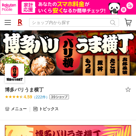
博多バリうま横丁
4.59
（
222
件）
メニュー
トピックス