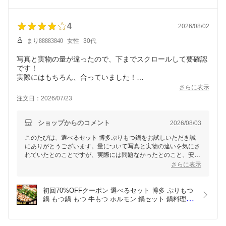
用 お取り寄せ グルメ パーティー 宅飲み 冷凍 冷食 
スープ 鍋(motsunabe_300g_4)
4
2026/08/02
まり88883840
女性
30代
写真と実物の量が違ったので、下までスクロールして要確認
です！
実際にはもちろん、合っていました！
モツを買い足していただきました！味もさっぱり醤油味で美
さらに表示
味しかったです！
注文日：2026/07/23
70%オフでしたが、割高な気がしたので?1にしました。
ショップからのコメント
2026/08/03
このたびは、選べるセット 博多ぷりもつ鍋をお試しいただき誠
にありがとうございます。量について写真と実物の違いを気にさ
れていたとのことですが、実際には問題なかったとのこと、安心
いたしました。また、さっぱりとした醤油味をお楽しみいただけ
さらに表示
たようで、大変嬉しく思います。
モツを買い足してさらなる美味しさを追求された点からも、当商
初回70%OFFクーポン 選べるセット 博多 ぷりもつ
品を丁寧にご活用いただけたことが伝わってきます。価格面に関
鍋 もつ鍋 もつ 牛もつ ホルモン 鍋セット 鍋料理 冷
して貴重なご意見をいただきありがとうございます。今後の参考
凍食品 冷凍 惣菜 お惣菜 簡単調理 湯せん 夕食 家庭
にさせていただき、よりご満足いただける商品作りに努めてまい
用 お取り寄せ グルメ パーティー 宅飲み 冷凍 冷食 
ります。
スープ 鍋