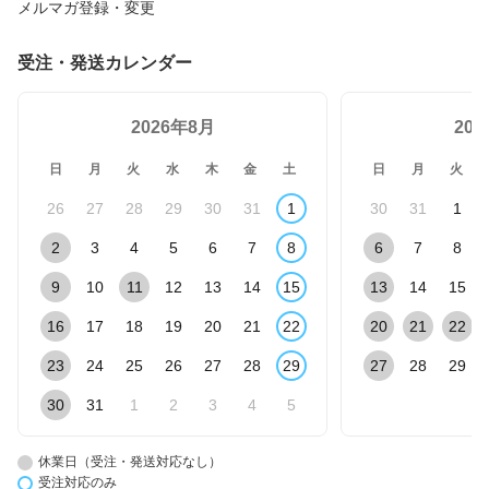
メルマガ登録・変更
受注・発送カレンダー
2026年8月
20
日
月
火
水
木
金
土
日
月
火
26
27
28
29
30
31
1
30
31
1
2
3
4
5
6
7
8
6
7
8
9
10
11
12
13
14
15
13
14
15
16
17
18
19
20
21
22
20
21
22
23
24
25
26
27
28
29
27
28
29
30
31
1
2
3
4
5
休業日（受注・発送対応なし）
受注対応のみ