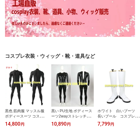
コスプレ衣装・ウィッグ・靴・道具など
黒色 筋肉服 マッスル服
黒い PU生地 ボディース
ホワイト 白いブーツ
ボディースーツ コスプレ
ーツ2wayストレッチあ
長いブール コスプレ
衣装 サイズオーダー可能
り 全身スーツ インナー
靴 オーダーサイズ可
14,800
10,890
7,799
円
円
円
スーツ コスプレ衣装