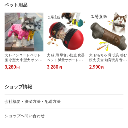
ペット用品
犬 レインコート ペット
犬 猫 用 早食い防止 食器
犬 おもちゃ 骨 玩具 噛む
服 小型犬 中型犬 ポンチ
ペット 減量サポートト
頑丈 安全 知育玩具 音の
ョ レインウェア 雨具 カ
イ おもちゃ 知能トレ
出るおもちゃ デンタルケ
3,280
3,280
2,990
円
円
円
ッパ 帽子付 雨の日 防水
ーニング 退屈解消 ス
ア ストレス解消 運動不
犬服 ドッグウェア お散
ローーフィーディング
足対策 小型犬 中型犬 大
歩 お出かけ 梅雨対策 送
体力消耗 革新的デザイ
型犬 ガッシガシ 枝状の
料無料
ン 健康維持 面白い
おもちゃ
ショップ情報
知育給餌器 餌やり機
ゆっくり食べる皿 おしゃ
れ 無毒 無害 窒息防止
会社概要・決済方法・配送方法
自飯器 ストレス解消
犬 猫
ショップへ問い合わせ