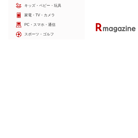
キッズ・ベビー・玩具
家電・TV・カメラ
PC・スマホ・通信
スポーツ・ゴルフ
車・バイク
インテリア・寝具・収納
ペット・花・DIY工具
サービス・リフォーム
ゲーム・ホビー・楽器
本・電子書籍・音楽
POPMART×PIXARシ
ブラインドボックス
楽天のサービス
旅行・暮らし
本・エンタメ
金融・マネー