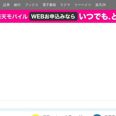
証券
銀行
ブックス
電子書籍
ラクマ
リーベイツ
楽天24