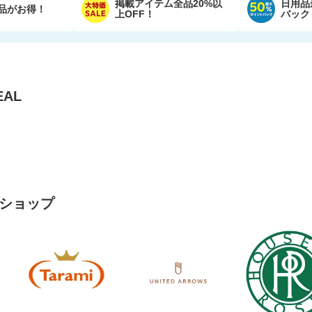
掲載アイテム全品20%以
日用品
品がお得！
上OFF！
バック
AL
ショップ