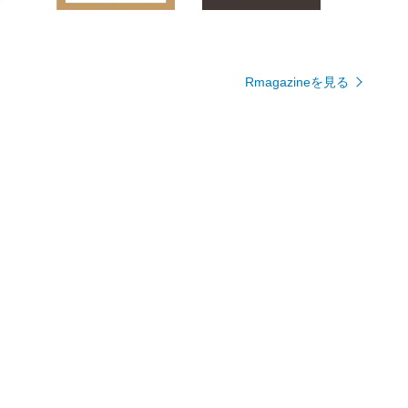
Rmagazineを見る
上半期に楽天で最も売れたレデ
人気キャラクター集結！豪華な
ィースファッション
アクションフィギュアセット