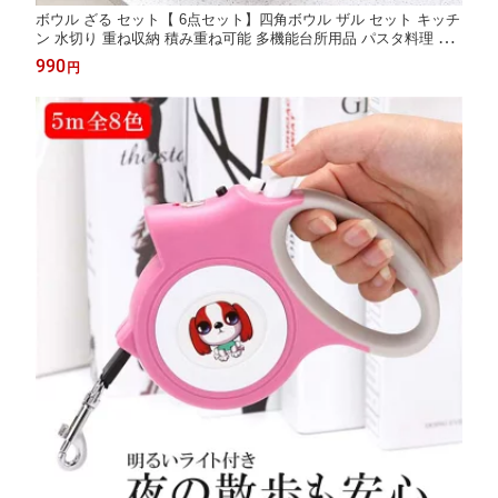
ボウル ざる セット【 6点セット】四角ボウル ザル セット キッチ
ン 水切り 重ね収納 積み重ね可能 多機能台所用品 パスタ料理 果
物や野菜の洗浄 保管 便利 台所 一人暮らし キッチン用品 料理 水
990
円
洗い おしゃれ イエロー ネイビー 3サイズ 省スペース PP素材