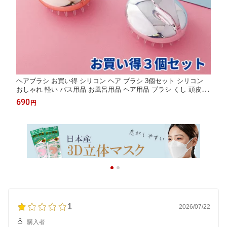
ヘアブラシ お買い得 シリコン ヘア ブラシ 3個セット シリコン
おしゃれ 軽い バス用品 お風呂用品 ヘア用品 ブラシ くし 頭皮 プ
レゼント マッサージ 柔らかい 高級感 傷めない 髪通り良い メタ
690
円
リックブルー ローズピンク シルバー 衛生的 取り外し簡単 シリコ
ン素材
1
2026/07/22
購入者