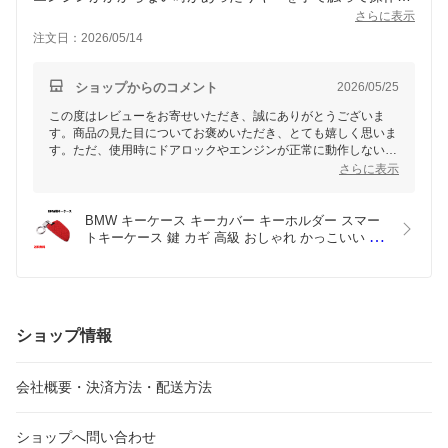
ると反応しました
さらに表示
なので★3つにしました
注文日：2026/05/14
ショップからのコメント
2026/05/25
この度はレビューをお寄せいただき、誠にありがとうございま
す。商品の見た目についてお褒めいただき、とても嬉しく思いま
す。ただ、使用時にドアロックやエンジンが正常に動作しない場
合があるとのこと、ご不便をおかけし申し訳ございません。
さらに表示
当商品は適合車種のBMWスマートキーを対象とした専用設計と
なっておりますが、キーケースの装着により電波の感度に若干影
BMW キーケース キーカバー キーホルダー スマー
響が出る場合がございます。この点については、キーケースを外
トキーケース 鍵 カギ 高級 おしゃれ かっこいい 1 2 
して動作確認を行っていただき、状況を見てお使いいただけます
3 4 5 6 7 X3 X4キズ防止 保護ケース 傷防止 落下防
と幸いです。
止 プレゼント 父の日 ご褒美 お祝い 記念 専用箱 亜
鉛合金 シャモア 送料無料
また、何か疑問点やご不明点がございましたら、どうぞお気軽に
お問い合わせいただければと思います。貴重なご意見をありがと
うございました。今後の製品改良の参考にさせていただきます。
ショップ情報
会社概要・決済方法・配送方法
ショップへ問い合わせ