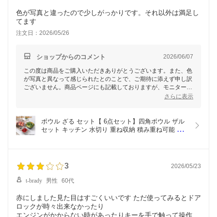
色が写真と違ったので少しがっかりです。それ以外は満足し
てます
注文日：2026/05/26
ショップからのコメント
2026/06/07
この度は商品をご購入いただきありがとうございます。また、色
が写真と異なって感じられたとのことで、ご期待に添えず申し訳
ございません。商品ページにも記載しておりますが、モニターの
発色具合により実際の色味が異なる場合があるため、何卒ご理解
さらに表示
いただけますと幸いです。それ以外の点についてご満足いただけ
たとのお言葉、大変嬉しく思います。これからもお客様にご満足
いただける商品をご提供できるよう努めてまいりますので、引き
ボウル ざる セット【 6点セット】四角ボウル ザル 
続きよろしくお願いいたします。
セット キッチン 水切り 重ね収納 積み重ね可能 多
機能台所用品 パスタ料理 果物や野菜の洗浄 保管 便
利 台所 一人暮らし キッチン用品 料理 水洗い おし
ゃれ イエロー ネイビー 3サイズ 省スペース PP素
材
3
2026/05/23
t-brady
男性
60代
赤にしました見た目はすごくいいです ただ使ってみるとドア
ロックが時々出来なかったり
エンジンがかからない時があったりキーを手で触って操作す