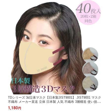
ウイルス 10色 5枚入 個
リーン パープル ブルー
別包装【5枚x6袋 30枚】
軽量 ABS素材 送料無料
TDシリーズ 3d立体マスク【日本製JIST9001】 JIST9001 マスク
不織布 メーカー直送 立体 日本製 人気 不織布 3層構造 使い捨て
快適 口紅がつきにくい 息がしやすい 耳が痛くなりにくい 風邪 感
1,180
円
染症対策 花粉 飛沫軽減 ウイルス 3色 20枚入【20x2箱 40枚】