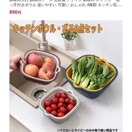
っ手付きボウル 使いやすい 可愛い おしゃれ 4種類 キッチン収納
調味料 台所用品 砂糖入れ 塩入れ スパイス 保存容器 容器 保管 ホ
890
円
ワイト ネイビー ピンク 防虫 防水 透明蓋 スプーン付 PP素材