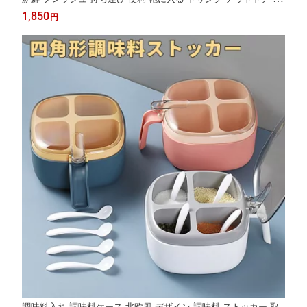
B充電 300ml 6-8杯分 簡単操作 ミキサー 高速回転 ジョギング キ
1,850
円
ャンプ 飲み物 AS PP
調味料入れ 調味料ケース 北欧風 デザイン 調味料 ストッカー 取