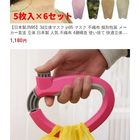
【日本製JN95】3d立体マスク jn95 マスク 不織布 個別包装 メー
カー直送 立体 日本製 人気 不織布 4層構造 使い捨て 快適立体マ
スク 口紅がつきにくい 息がしやすい 耳が痛くなりにくい 風邪 感
1,180
円
染症対策 花粉 飛沫軽減 ウイルス 10色 5枚入 個別包装【5枚x6袋
30枚】