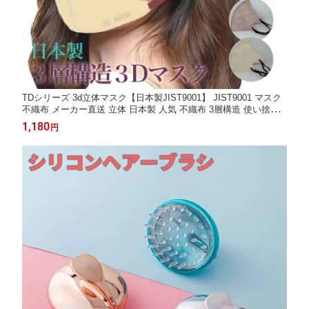
TDシリーズ 3d立体マスク【日本製JIST9001】 JIST9001 マスク
不織布 メーカー直送 立体 日本製 人気 不織布 3層構造 使い捨て
快適 口紅がつきにくい 息がしやすい 耳が痛くなりにくい 風邪 感
1,180
円
染症対策 花粉 飛沫軽減 ウイルス 3色 20枚入【20x2箱 40枚】
【メール便】