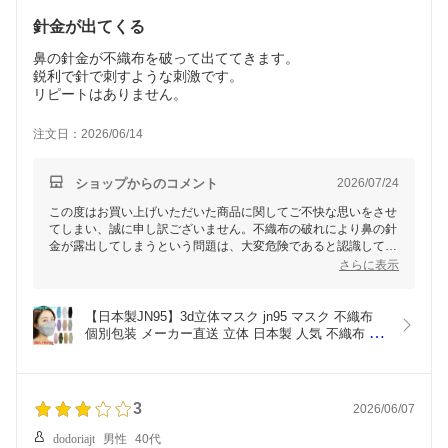
針金が出てくる
鼻の針金が不織布を破って出ててきます。
鋭利で針で刺すような刺激です。
リピートはありません。
注文日：2026/06/14
ショップからのコメント
2026/07/24
この度はお買い上げいただいた商品に関してご不快な思いをさせ
てしまい、誠に申し訳ございません。不織布の破れにより鼻の針
金が露出してしまうという問題は、大変危険であると認識してお
ります。
さらに表示
頂戴した貴重なご意見は、今後の製品改良のためメーカーにしっ
かりとお伝えさせていただきます。また、品質管理の見直しを図
【日本製JN95】3d立体マスク jn95 マスク 不織布 
り、同様のトラブルが発生しないよう努めてまいります。
個別包装 メーカー直送 立体 日本製 人気 不織布 4
層構造 使い捨て 快適立体マスク 口紅がつきにくい 
何か他にもお気づきの点やご質問がございましたら、どうぞお気
息がしやすい 耳が痛くなりにくい 風邪 感染症対策 
軽にお問い合わせください。この度はご迷惑をお掛けし、重ねて
花粉 飛沫軽減 ウイルス 10色 5枚入 個別包装【5枚
お詫び申し上げます。
ｘ6袋 30枚】
3
2026/06/07
dodoriajt
男性
40代