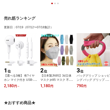
売れ筋ランキング
更新日
：
07/19
（07/12〜07/18集計）
1
2
3
位
位
位
【選べる3種】 有?イヤ
【日本製JN95】3d立体
バッググリップ ショッピ
ホン マイク付き USB-A
マスク jn95 マスク 不織
ング バッグ グリップ お
(DAC内蔵/2.3m) Type-C
布 個別包装 メーカー直
買い得 2個セット おすす
2,180
1,180
790
円
～
円
円
(DAC内蔵/1.5m) 3.5mm
送 立体 日本製 人気 不織
め カラビナ グリップ ア
(1.5m) 高音質 PC パソコ
布 4層構造 使い捨て 快適
イデア商品 荷物 ゴミ袋
ン デスクトップ 会社支
立体マスク 口紅がつきに
買い物袋 ひとまとめ 指
給PC iPhone15 Android
くい 息がしやすい 耳が
が楽 手が楽 問題解決 便
★おすすめ商品★
WEB会議 テレワーク リ
痛くなりにくい 風邪 感
利商品 持ち運び 便利 疲
モコン 送料無料
染症対策 花粉 飛沫軽減
れない ローズ レッド グ