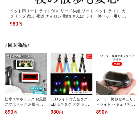
ペット用リード ライト付き リード伸縮 リード ペット ライト 犬
グリップ 散歩 夜道 ナイロン 動物 さんぽ ライト付ペット用リー
ド 可愛い ペット用 8色 軽い ペット用品 柔らかい 軽量 コンパク
980
円
ト 夜間 簡単 持ち運び ABS
♪目玉商品♪
防水スマホラック お風呂
LEDライト付安全タグ L
ソーラー擬似セキュリテ
スマホラック お風呂 防
ED 安全タグ タグ ライト
ィライト セキュリティ
水スマホケース 壁掛けス
夜間 散歩 自転車 ジョギ
ライト 車上荒らし防止
890
980
890
円
円
円
マホスタンド 貼り付け
ング 安心 防犯 事故 鞄 安
ダミー 車 取り付け簡単
タッチパネル操作可 t取
全 人気 おすすめ 子ども
カー用品 抑止力 ソーラ
り外し簡単 ホルダー ス
4色 軽い 女性 防水 軽量
ー バッテリー充電 盗難
タンド 防水 防塵 防油 防
バッジ キーホルダー 取
防止 盗難 カムフラージ
水ケーススマホ置き スマ
り付け簡単 USB充電 持
ュ商品 カムフラージュ