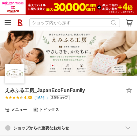
えみふる工房_JapanEcoFunFamily
4.88
（
163
件）
メニュー
トピックス
ショップからの重要なお知らせ