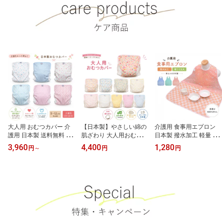
ト 保育園 介護 おねしょ
おねしょパッド おねしょ
対策 赤ちゃん 防水シー
パット おねしょ対策 お
ツ ）
ねしょ 赤ちゃん 防水シ
ーツ baby kids）
大人用 おむつカバー 介
【日本製】やさしい綿の
介護用 食事用エプロン
護用 日本製 送料無料 か
肌ざわり 大人用おむつカ
日本製 撥水加工 軽量 洗
わいい 柄 高齢者 シニア
バー ベビー柄 介護用
える 大判 マジックテー
3,960
4,400
1,280
円
～
円
円
失禁対策 尿漏れ 紙おむ
S・M・L・LL 送料無料
プ 高齢者 シニア 食べこ
つカバー S M L LL 男女
ぼし 汚れ防止 食事介助
兼用 えみふる工房
介護用品