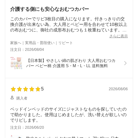
介護する側にも安心なおむつカバー
このカバーでリピ3枚目の購入になります。付きっきりの交
換介護が出来ない為、大人用とベビー用を合わせて10枚以上
の布おむつに、御社の成形布おむつも１枚重ねています。分
厚いおむつでも、しっかりホールドしてくれ、背漏れ、横漏
さらに表示
れ無く、流石に老舗のおむつカバー専門店の信頼の高さを感
家族へ｜実用品・普段使い｜リピート
じ介護者にとって安心なおむつカバーです。
注文日：2026/08/04
【日本製】やさしい綿の肌ざわり 大人用おむつカ
バー ベビー柄 介護用 S・M・L・LL 送料無料
5
2026/08/06
購入者
ベッドインベッドのサイズにジャストなものを探していたの
で助かりました。使用はじめましたが、洗い替えが欲しいの
でリピします。
注文日：2026/06/20