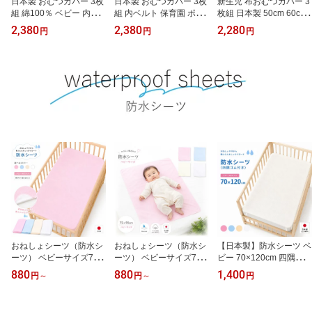
日本製 おむつカバー 3枚
日本製 おむつカバー 3枚
新生児 布おむつカバー 3
組 綿100％ ベビー 内ベ
組 内ベルト 保育園 ポリ
枚組 日本製 50cm 60cm
ルト式 布おむつカバー
エステル ベビー 布おむ
アソート 男の子 女の子
2,380
2,380
2,280
円
円
円
保育園 70cm 80cm 90cm
つカバー 70cm 80cm 90
ベビー 外ベルト 保育園
男の子 女の子 アソート
cm 95cm アソート 速乾
出産準備 入園準備 かわ
入園準備
赤ちゃん 男の子 女の子
いい 送料無料
入園準備 保育園用
おねしょシーツ（防水シ
おねしょシーツ（防水シ
【日本製】防水シーツ ベ
ーツ） ベビーサイズ70×
ーツ） ベビーサイズ75×
ビー 70×120cm 四隅ゴム
120cm 日本製（キッズ
90cm（キッズ 赤ちゃん
付き パイル 防水 おねし
880
880
1,400
円
～
円
～
円
赤ちゃん 防水シーツ ベ
防水シーツ ベビー 新生
ょシーツ ベビーベッド
ビー 新生児 おねしょシ
児 おねしょシーツ 防水
ベビー布団 綿80％ 洗え
ーツ 防水 おねしょシー
保育園 おねしょシート
る 上天草製