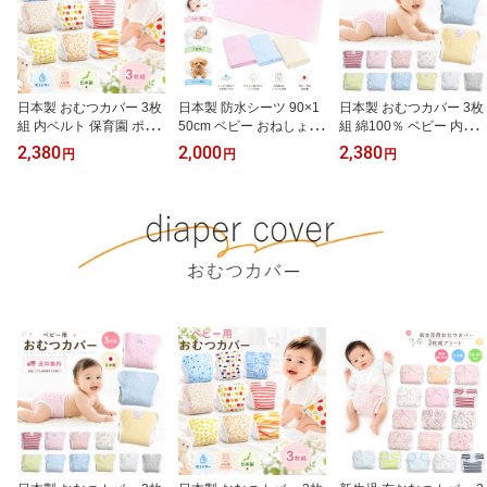
日本製 おむつカバー 3枚
日本製 防水シーツ 90×1
日本製 おむつカバー 3枚
組 内ベルト 保育園 ポリ
50cm ベビー おねしょシ
組 綿100％ ベビー 内ベ
エステル ベビー 布おむ
ーツ 大判 綿混パイル 防
ルト式 布おむつカバー
2,380
2,000
2,380
円
円
円
つカバー 70cm 80cm 90
水 おねしょ対策 お昼寝
保育園 70cm 80cm 90cm
cm 95cm アソート 速乾
ベビー布団 ジュニア 洗
男の子 女の子 アソート
赤ちゃん 男の子 女の子
える 赤ちゃん 吐き戻し
入園準備
入園準備 保育園用
寝汗 ペット 介護