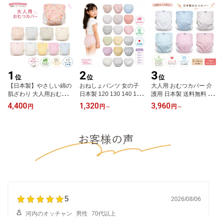
1
2
3
位
位
位
【日本製】やさしい綿の
おねしょパンツ 女の子
大人用 おむつカバー 介
肌ざわり 大人用おむつカ
日本製 120 130 140 150
護用 日本製 送料無料 か
バー ベビー柄 介護用
160cm 小学生 ジュニア
わいい 柄 高齢者 シニア
4,400
1,320
3,960
円
円
～
円
～
S・M・L・LL 送料無料
夜尿症 尿漏れ対策 修学
失禁対策 尿漏れ 紙おむ
旅行 外泊 防水パンツ 綿
つカバー S M L LL 男女
兼用 えみふる工房
5
2026/08/06
河内のオッチャン
男性
70代以上