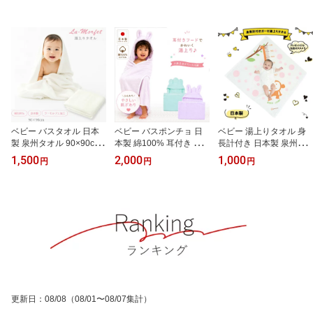
ベビー バスタオル 日本
ベビー バスポンチョ 日
ベビー 湯上りタオル 身
製 泉州タオル 90×90cm
本製 綿100% 耳付き フ
長計付き 日本製 泉州タ
ラ・モルフェ 綿100％ 赤
ード付き 湯上りタオル
オル 90×90cm ガーゼ パ
1,500
2,000
1,000
円
円
円
ちゃん 新生児 湯上りタ
バスタオル 新生児 赤ち
イル 赤ちゃん 新生児 お
オル おくるみ 沐浴 出産
ゃん 出産祝い ギフト く
くるみ タオルケット 出
祝い ギフト
ま うさぎ お風呂上がり
産祝い サル柄 ピンク ブ
女の子 男の子
ルー 綿100％
更新日
：
08/08
（08/01〜08/07集計）