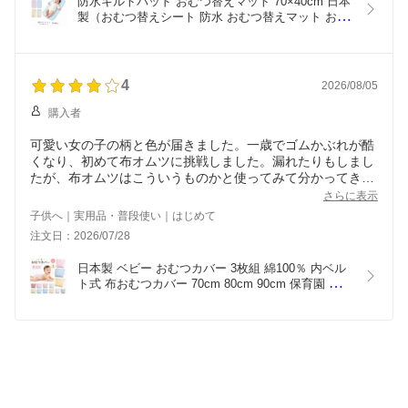
防水キルトパッド おむつ替えマット 70×40cm 日本
製（おむつ替えシート 防水 おむつ替えマット おむ
つかえシート 防水 おむつかえマット オムツ替えマ
ット オムツ替えシート）
4
2026/08/05
購入者
可愛い女の子の柄と色が届きました。一歳でゴムかぶれが酷
くなり、初めて布オムツに挑戦しました。漏れたりもしまし
たが、布オムツはこういうものかと使ってみて分かってきま
した。防水なので中心は漏れず、太ももの間が濡れて洋服も
さらに表示
濡れたりしますが、洗濯するのは同じことなので頑張ってい
子供へ｜実用品・普段使い｜はじめて
ます！洗濯ネットが付属したら嬉しいな、なんて思ったりし
注文日：2026/07/28
ました。商品自体はとても満足です！
日本製 ベビー おむつカバー 3枚組 綿100％ 内ベル
ト式 布おむつカバー 70cm 80cm 90cm 保育園 入園
準備 男の子 女の子 アソート