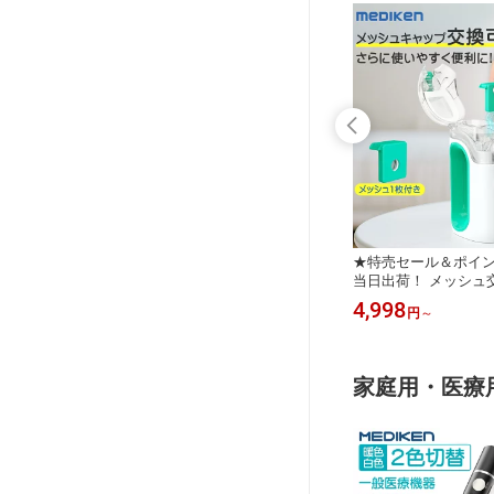
★ 電動
★特売セール＆ポイント5倍！★ サポ
★特売セール＆ポイン
器認証済
ーター 首ストレッチャー 首の保護姿
当日出荷！ メッシュ
電式 生理
勢 矯正ネックサポート 首の痛みの緩
ザー 吸入器 超音波 
1,999
4,998
円
円
～
ぴー 鼻
和 頚椎カラー 首サポート 健康グッズ
液 傾けても使える 携
 鼻詰まり
医療認証 ネックレスト メッシュタイ
子供 メッシュ式 ポー
ケア 実
プ 首固定 ネックサポーター 男女兼用
ザ 喘息 のど 静音 軽
最短当日出
頸 保護サポート プレゼント 最短当日
支炎 幼児 吸入器 ?家
家庭用・医療
出荷