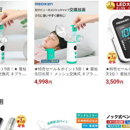
ト5倍！★ 最短
★特売セール＆ポイント5倍！★ 最短
★特売セール
交換式 ネブライ
当日出荷！ メッシュ交換式 ネブライ
天1位！ 最短
ネブライザー 薬
ザー 吸入器 超音波 ネブライザー 薬
パルスオキシ
4,998
3,509
円
円
帯 吸入器 喘息
液 傾けても使える 携帯 吸入器 喘息
医療用 オキシ
タブル ネブライ
子供 メッシュ式 ポータブル ネブライ
メータ 血中酸
量 副鼻腔炎 気管
ザ 喘息 のど 静音 軽量 副鼻腔炎 気管
po2 酸素飽
庭用 手持ち
支炎 幼児 吸入器 ?家庭用 手持ち
用 看護 高齢 
用
ッズ