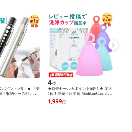
4
5
位
位
＆ポイント5倍！★ 「楽
★特売セール＆ポイント5倍！★ 楽天
★特売
切替！収納ケース付」ペン
1位！最短当日出荷 MedikenCup メデ
シリン
d ペンライト usb 充電
ィケンカップ 月経カップ 月経 カップ
タイミ
1,999
2,22
円
ル ペン ライト ナース
生理 生理カップ 生理用品 カップ 生
チュー
 ライト LEDペンライト
理ナプキン 衛生用品 シリコンカップ
フ妊活
 文具 医療用 瞳孔計 暖
月経カップ洗浄 血カップ タンポン ナ
器付き
 磁石フタ 医療認証
プキン リング型 5色 3サイズ
一般医療
日出荷