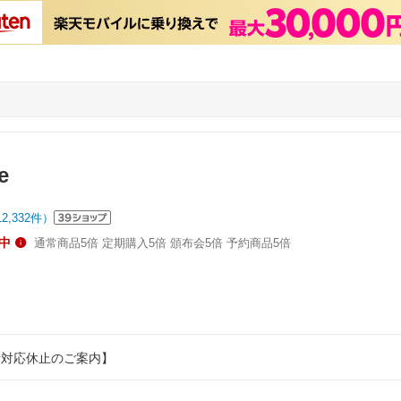
e
12,332
件）
中
通常商品5倍 定期購入5倍 頒布会5倍 予約商品5倍
話対応休止のご案内】