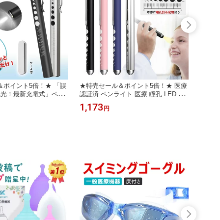
＆ポイント5倍！★ 「誤
★特売セール＆ポイント5倍！★ 医療
★特売
色光！最新充電式」ペン
認証済 ペンライト 医療 瞳孔 LED ペ
医療認
d ペンライト usb 充電
ンライト 看護師 ライト ペン メディ
ー 歯
1,173
1,99
円
ル ペン ライト ナース
カル ライト LEDペンライト ソフト le
去 デ
 ライト LEDペンライト
d ペンライト 医療用 瞳孔計 スケール
ーラー
 医療用 瞳孔計 暖色 白
ペンライト ナースグッズ 懐中電灯 瞳
歯科 
収納ケース 一般医療機器
孔 検眼 ラバー調
頭スケ
ナー