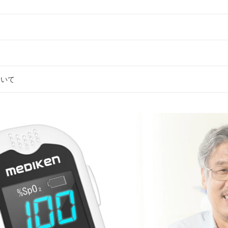
て
ついて