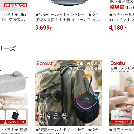
5倍！★ Blue
★特売セール＆ポイント5倍！★ 2台
★特売セール＆
 13g 空気伝導
接続＆音質至上主義 イヤーカフ イヤ
tooth イヤ
ooth 5.3 日
ホン OWS イヤホン Bluetooth イヤホ
ヤレスイヤホン b
9,699
4,180
円
円
イヤホン代替品
ン 日本語音声ガイド超軽量 片耳5.3g
日本語音声 骨
ooth 骨伝導 ワ
空気伝導 ワイヤレスイヤホン bluetoo
掛け イヤホン b
伝導 ヘッドセッ
th 5.3 骨伝導イヤホン 耳掛け イヤホ
イヤホン ブル
ン 骨伝導 最短当日出荷
プンイヤー 2
リーズ
ト5倍！★ 有線
★特売セール＆ポイント5倍！★ 2台
★特売セール