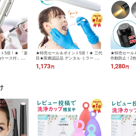
ト5倍！★ 「楽
★特売セール＆ポイント5倍！★ 三代
★特売セール
納ケース付」ペン
目★医療認証品 デンタル ミラー 口
作動防止！2
ライト usb 充電
鏡 led ライト 歯科 鏡 歯 ミラー 曇り
ライト 医療 le
1,173
1,280
円
円
 ライト ナース
止め 口腔 チェック 口腔ケア 歯垢 確
瞳孔 メディカ
 LEDペンライト
認 口臭予防 デンタルケア オーラルケ
グッズ 看護師
医療用 瞳孔計 暖
ア 虫歯予防 歯の汚れ 歯周病 鏡 ミラ
ソフト 充電式
 医療認証
ー 歯医者 家庭用 LEDライト付
色 2色切替 
け