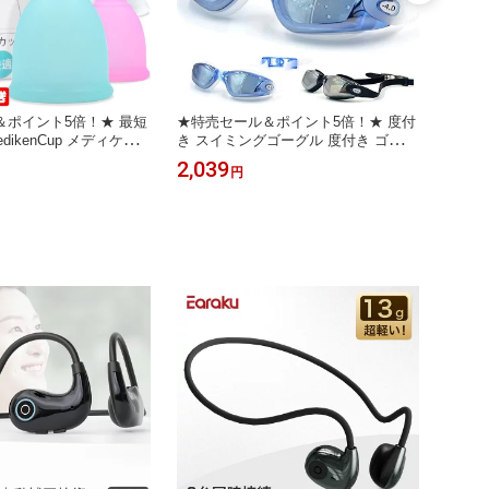
＆ポイント5倍！★ 最短
★特売セール＆ポイント5倍！★ 度付
★特売
dikenCup メディケン
き スイミングゴーグル 度付き ゴーグ
シリン
ップ 生理カップ 月経
ル 水泳 正規医療認証 度付きゴーグル
タイミ
2,039
2,22
円
生理ナプキン スポーツ
くもり止め スイムゴーグル 水中メガ
チュー
プ タンポン ナプキン
ネ UVカット 低抵抗 水中眼鏡 水中ゴ
フ妊活
 月経カップ 洗浄カッ
ーグル 度付き 大人 子供 男女兼用 広
器付き
ップ ボール型 4色 3サ
い視野 近視 レンズ 送料無料 最短当
一般医療
日出荷
日出荷