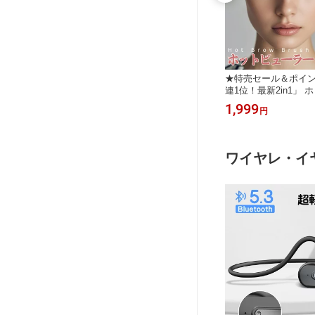
★ 度付
★特売セール＆ポイント5倍！★ 妊活
★特売セール＆ポイン
き ゴーグ
シリンジ シリンジ法 妊活 シリンジ
連1位！最新2in1」
きゴーグル
タイミング法 妊活セット カテーテル
クリップ式 2in1 ま
2,229
1,999
円
～
円
水中メガ
チューブ 妊活法 妊娠活動 自宅 セル
げ ビューラー ホット
鏡 水中ゴ
フ妊活 セット膣内注入法 授精 採精容
式 usb アイラッシ
兼用 広
器付き メディケン 使い捨て 個別包装
ビューラー 快速予熱 
 最短当
一般医療機器 5回/10回/20回分 最短当
向きカール 自動電源O
ワイヤレ・イ
日出荷