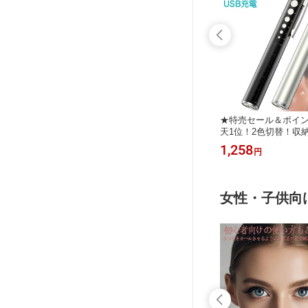
★ 高品
★特売セール＆ポイント5倍！★ 四代
★特売セール＆ポイン
医療 心音
目2色発光！医療認証 デンタル ミラ
天1位！2色切替！収
療用 聴
ー 口 鏡 led ライト 歯科 鏡 歯 ミラー
ライト 医療 led ペン
1,343
1,258
円
円
察 イヤ
曇り止め 口腔 チェック 口腔ケア 歯
瞳孔 メディカル ペン
 ナース
垢 口臭 デンタルケア オーラルケア
グッズ 看護師 ライト
般医療機器
虫歯予防 歯の汚れ 歯石 歯周病 セル
ソフト 充電式 文具 
最短当日出
フケア 歯鏡 LEDライト
色 白色 2色 磁石フタ
女性・子供向