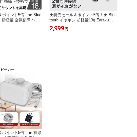
ポイント5倍！★ Blue
★特売セール＆ポイント5倍！★ Blue
ホン 超軽量 空気伝導 ワイ
tooth イヤホン 超軽量13g Earaku オ
luetooth 5.4 高音質
ープンイヤーイヤホン 空気伝導 耳を
2,999
円
伝導イヤホン代替品 耳
塞がないイヤホン Bluetooth 周りの音
luetooth ワイヤレス
が聞こえるイヤホン Bluetooth 5.3 AA
ートゥース 骨伝導 オー
C ENC通話ノイズキャンセリング 耳
台同時接続
掛け式 ワイヤレスイヤホン 快適なフ
ィット感
＆ポイント5倍！★ 有線