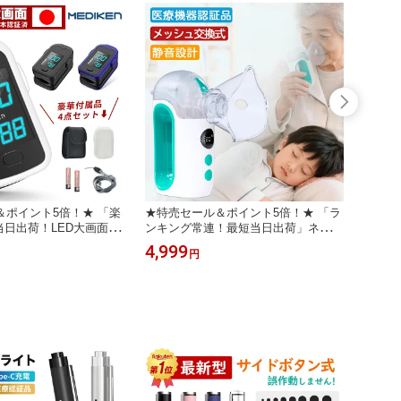
＆ポイント5倍！★ 「楽
★特売セール＆ポイント5倍！★ 「ラ
★特売
当日出荷！LED大画面」
ンキング常連！最短当日出荷」ネブラ
型＆詰
メーター 医療機器認証
イザー 吸入器 超音波 ネブライザー
コンプ
4,999
5,59
円
メーター パルスオキシ
薬液 傾けても使える 携帯 吸入器 喘
喘息 
素濃度計 脈拍 測定器 s
息 子供 メッシュ式 ポータブル ネブ
のど 
和度 血中酸素飽和度 家庭
ライザ 喘息 のど 静音 軽量 副鼻腔炎
ポータ
家族 小児 大人 ナースグ
気管支炎 幼児 吸入器 3色 家庭用 手持
宅用 
ち
荷