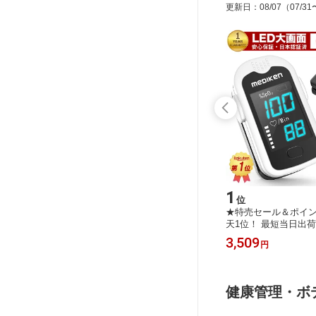
更新日
：
08/07
（07/31
15
1
位
位
★ 超小
★特売セール＆ポイント5倍！★ 四代
★特売セール＆ポイン
ライザー
目2色発光！医療認証 デンタル ミラ
天1位！ 最短当日出荷
ー 薬液
ー 口 鏡 led ライト 歯科 鏡 歯 ミラー
パルスオキシメーター
1,343
3,509
円
円
 吸入器
曇り止め 口腔 チェック 口腔ケア 歯
医療用 オキシメータ
ー 子供
垢 口臭 デンタルケア オーラルケア
メータ 血中酸素濃度計
 静音 自
虫歯予防 歯の汚れ 歯石 歯周病 セル
po2 酸素飽和度 血
短当日出
フケア 歯鏡 LEDライト
用 看護 高齢 家族 小
健康管理・ボ
ッズ