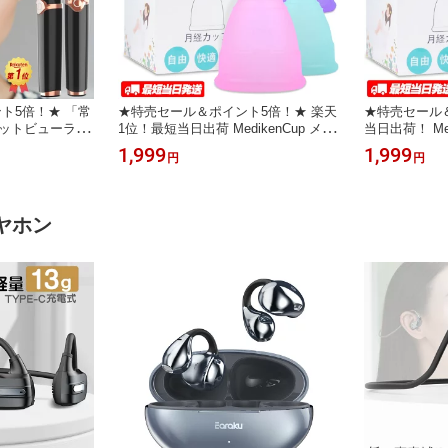
ト5倍！★ 「常
★特売セール＆ポイント5倍！★ 楽天
★特売セール
 ホットビューラー
1位！最短当日出荷 MedikenCup メデ
当日出荷！ Me
つ毛カーラー まつ
ィケンカップ 月経カップ 月経 カップ
カップ 月経カ
1,999
1,999
円
円
ビューラー 充電
生理 生理カップ 生理用品 カップ 生
カップ 生理 
ュカーラー ホット
理ナプキン 衛生用品 シリコンカップ
生理用品 カッ
24時間キープ 上
月経カップ洗浄 血カップ タンポン ナ
血カップ初心者
FF 3段階
プキン リング型 5色 3サイズ
プ シリコンカ
ヤホン
イズ