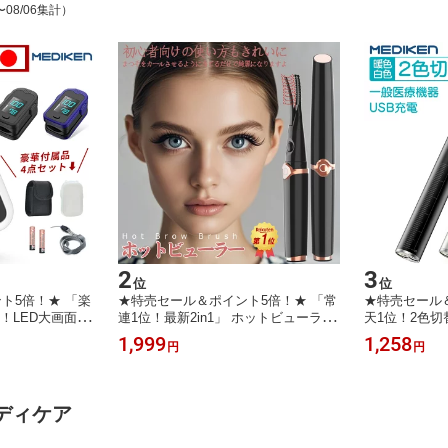
〜08/06集計）
2
3
位
位
ト5倍！★ 「楽
★特売セール＆ポイント5倍！★ 「常
★特売セール
！LED大画面」
連1位！最新2in1」 ホットビューラー
天1位！2色
 医療機器認証
クリップ式 2in1 まつ毛カーラー まつ
ライト 医療 le
1,999
1,258
円
円
ー パルスオキシ
げ ビューラー ホットビューラー 充電
瞳孔 メディカ
 脈拍 測定器 s
式 usb アイラッシュカーラー ホット
グッズ 看護師
中酸素飽和度 家庭
ビューラー 快速予熱 24時間キープ 上
ソフト 充電式
児 大人 ナースグ
向きカール 自動電源OFF 3段階
色 白色 2色
ディケア