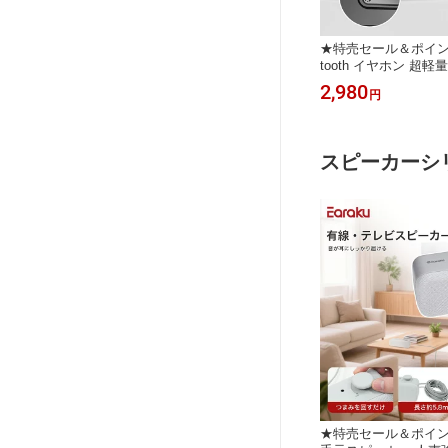
★特売セール＆ポイント
tooth イヤホン 超軽量
ワイヤレスイヤホン bluet
2,980
円
本語音声案内 骨伝導
耳掛け イヤホン bluet
イヤレス イヤホン 骨
ト 2台同時接続
スピーカーシ
★特売セール＆ポイン