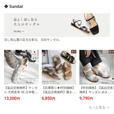
◆ Sandal
涼し気な夏の足元を彩る、注目サンダル。
【返品交換無料】サンダ
【在庫限り★特別価格】
【特別価格】【返品交換
ル 天然皮革 3E 日本製 本
【返品交換無料】履きや
無料】サンダル 歩きやす
革 編み上げ グルカサン
すい 歩きやすい バック
い ウエッジソール スト
13,200
6,850
9,790
円
円
円
ダル 3センチヒール 痛く
ストラップ サンダル 3E
ラップサンダル クッショ
ない レディース 歩きや
3センチヒール 柔らか レ
ン マジックテープ 3.5セ
もっと見る
すい 牛革 ブラック グレ
ディース 痛くない 快適
ンチヒール ローヒール
ー ホワイト 22.0 24.5 春
ブラック グレー ブラウ
レディース 軽量 軽い 天