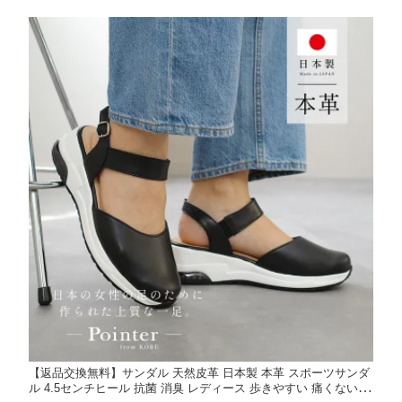
い ブラック ホワイト シ
5 24.5 痛くない 歩きやす
然皮革 本革 ブラック ホ
ルバー 22.5 24.5 軽量 軽
い 外反母趾 3E トラベル
ワイト シルバー ベージ
い 紐なし 柔らか ストレ
旅行 Pointer ポインター
ュ 22.5 24.5 脱げない 3E
スフリー 通勤
mintdrop ミントドロップ
【返品交換無料】サンダル 天然皮革 日本製 本革 スポーツサンダ
ル 4.5センチヒール 抗菌 消臭 レディース 歩きやすい 痛くない ブ