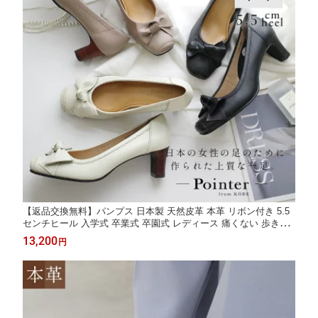
【返品交換無料】パンプス 日本製 天然皮革 本革 リボン付き 5.5
センチヒール 入学式 卒業式 卒園式 レディース 痛くない 歩きや
すい ブラック ホワイト ブラウン 22.0 24.5 3E 低反発 美脚 フォ
13,200
円
ーマル 小さいサイズ Pointer ポインター