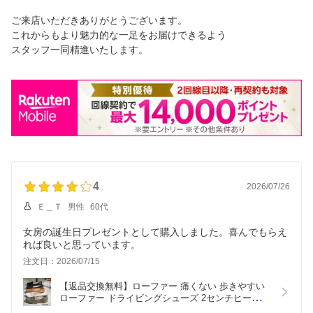
ご来店いただきありがとうございます。
これからもより魅力的な一足をお届けできるよう
スタッフ一同精進いたします。
4
2026/07/26
Ｅ＿Ｔ
男性
60代
女房の誕生日プレゼントとして購入しました。喜んでもらえ
れば良いと思っています。
注文日：2026/07/15
【返品交換無料】ローファー 痛くない 歩きやすい 
ローファー ドライビングシューズ 2センチヒール 
快適 レディース 天然皮革 柔らか ブラック ホワイ