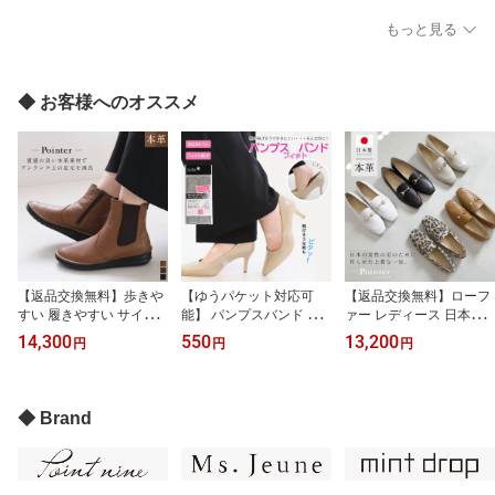
本革 3センチヒール 履き
ンチヒール 天然皮革 レ
革 7センチヒール 天然皮
やすい レディース 滑ら
ディース 太ヒール ショ
革 レディース ショート
もっと見る
ない 痛くない ブラック 2
ート ブラック ブラウン
美脚 ブラック 22.0 25.0
2.0 25.0 天然皮革 3E セ
ベージュ 22.0 25.0 シン
秋冬 ポインテッドトゥ
ンターシーム 小さいサイ
プル スクエアトゥ ファ
ファスナー ピンヒール
ズ 大きいサイズ
スナー 柔らか 3E 小さい
ハイヒール 小さいサイズ
◆ お客様へのオススメ
サイズ
【返品交換無料】歩きや
【ゆうパケット対応可
【返品交換無料】ローフ
すい 履きやすい サイド
能】 パンプスバンド 靴
ァー レディース 日本製
ゴア ショートブーツ 本
バンド is-fit パンプスフィ
天然皮革 ビット付き パ
14,300
550
13,200
円
円
円
革 3.5センチヒール 天然
ットバンド 脱げない フ
ンプス 2センチヒール 3E
皮革 レディース 痛くな
ィット 歩きやすい シュ
柔らか スクエアトゥ ブ
い 軽量 軽い ブラック ブ
ーズバンド クリア 透明
ラック ホワイト ブラウ
ラウン 22.5 24.5 4E ウエ
伸縮ゴム ミュールバンド
ン カーキ ヒョウ 22.0 2
◆ Brand
ッジソール ショート ソ
4.5 春秋冬 カジュアル 2
フト ファスナー
センチヒール 低反発 痛
くない Ms. Jeune ミズ
ジューヌ