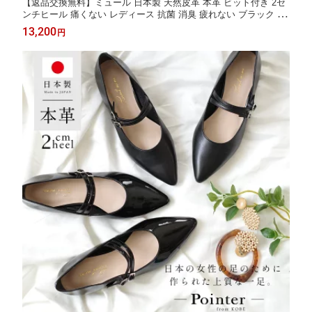
【返品交換無料】ミュール 日本製 天然皮革 本革 ビット付き 2セ
ンチヒール 痛くない レディース 抗菌 消臭 疲れない ブラック ホ
ワイト ベージュ 22.0 25.0 春夏 ポインテッドトゥ ローヒール 大
13,200
円
きいサイズ 小さいサイズ 歩きやすい Point nine