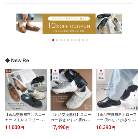
◆ New Re
【返品交換無料】スニー
【返品交換無料】スニー
【返品交換無料】ローフ
カー ストレスフリー 滑
カー 歩きやすい 疲れな
ァー 疲れない 歩きやす
らない 本革軽量シューズ
い 本革厚底スニーカー 4.
い 本革厚底ローファー 5
11,000
17,490
16,390
円
円
円
3センチヒール 軽量 軽い
5センチヒール 痛くない
センチヒール 痛くない
レディース 小さいサイズ
レディース 天然皮革 日
レディース 天然皮革 日