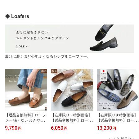
ー 22.0 24.5 秋冬春夏 低
適 太ヒール ブラック 22.
2.0 24.5 秋冬春夏 3E 歩
反発 滑らない 快適 痛く
0 25.5 ビジネス オフィス
きやすい フォーマル 柔
ない 入学式 卒業式 卒園
リクルート シンプル 入
らか 黒 Ms. Jeune ミズ
◆ Loafers
式 Ms. Jeune ミズ ジュ
学式 卒業式 卒園式 冠婚
ジューヌ
ーヌ
葬祭 大きいサイズ 黒
履けば履くほど心地よくなるシンプルローファー。
【返品交換無料】ローフ
【在庫限り・特別価格】
【在庫限り★特別価格】
ァー 痛くない 歩きやす
【返品交換無料】ローフ
【返品交換無料】ローフ
い ビットローファー ド
ァー 天然皮革 痛くない
ァー 天然皮革 日本製 本
9,790
6,050
13,200
円
円
円
ライビングシューズ 2セ
本革 1センチヒール 歩き
革 ビット付きローファー
ンチヒール 滑らない レ
やすい レディース 疲れ
3センチヒール 歩きやす
もっと見る