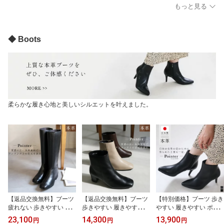
い 歩きやすい ブラック
チヒール 痛くない レデ
い レディース 疲れない 3
もっと見る
ホワイト シルバー ネイ
ィース 軽量 軽い 美脚 ブ
E ブラック グレー ホワ
ビー 22.5 25.0 4.5cmヒ
ラック ホワイト グレー 2
イト ベージュ ネイビー 2
ール グリッター カジュ
2.5 24.5 カジュアル 3E
2.0 25.0 カジュアル 大き
アル ダッドスニーカー
カジュアル ライブ フェ
いサイズ 小さいサイズ m
◆ Boots
ローカット Ms. Jeune ミ
ス ママコーデ Ms. Jeune
intdrop ミントドロップ
ズ ジューヌ
ミズ ジューヌ
柔らかな履き心地と美しいシルエットを叶えました。
【返品交換無料】ブーツ
【返品交換無料】ブーツ
【特別価格】ブーツ 歩き
疲れない 歩きやすい ス
歩きやすい 履きやすい
やすい 履きやすい ポイ
クエアトゥ ロングブーツ
ショートブーツ 本革 5セ
ンテッドトゥ 日本製 本
23,100
14,300
13,900
円
円
円