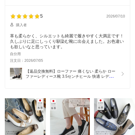
ト グレー ブラウン ネイビー 22.0 24.5 3E コンフォ
ート シンプル トラベル 旅行 外反母趾
5
2026/07/10
購入者
革も柔らかく、シルエットも綺麗で履きやすく大満足です！
久しぶりに足にしっくり馴染む靴に出会えました。お色違い
も欲しいなと思っています。
自分用
注文日：2026/07/05
【返品交換無料】ローファー 痛くない 柔らか ロー
ファーレディース靴 3.5センチヒール 快適 レディ
ース 軽量 軽い 歩きやすい ブラック ホワイト 22.0 
24.5 天然皮革 3E カジュアル シンプル ステッチ