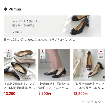
秋春夏 ストラップ スク
ン 22.5 24.5 春夏 天然皮
然皮革 本革 ブラック ホ
エアトゥ 抗菌 消臭 太ヒ
革 マジックテープ ロー
ワイト シルバー ベージ
◆ Pumps
ール Ms. Jeune ミズ ジ
ヒール カジュアル フラ
ュ 22.5 24.5 脱げない 3E
ューヌ
ット
mintdrop ミントドロップ
日本の女性の足のために生まれた、オリジナルパンプス。
【返品交換無料】パンプ
【特別価格】【返品交換
【返品交換無料】パンプ
ス 日本製 天然皮革 ポイ
無料】パンプス スクエア
ス 日本製 天然皮革 リボ
ンテッドトゥ 7センチヒ
トゥ 歩きやすい パンプ
ンパンプス 5.5センチヒ
13,200
9,900
13,200
円
円
円
ール フォーマル 美脚 レ
ス 日本製 本革 3E 3.5セ
ール 低反発 レディース
ディース 歩きやすい ベ
ンチヒール 痛くない レ
クッション 痛くない ブ
もっと見る
ーシック ブラック グレ
ディース フォーマル 快
ラック グレー ホワイト 2