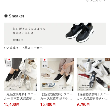
ディース 柔らか 天然皮
ない 入学式 卒業式 卒園
い レディース 痛くない 4
革 ブラック ブラウン ホ
式 ブラック ホワイト シ
E ブラック ブラウン カ
ワイト 22.0 24.5 ローヒ
ルバー ブラウン ローヒ
ーキ ネイビー 22.0 25.0
ール 3E ビット ローファ
ール スリッポン カジュ
小さいサイズ 3cmヒール
◆ Sneaker
ー 小さいサイズ トラベ
アル 通勤 フォーマル mi
スクエアトゥ 牛革 Ms. J
ル 旅行
ntdrop ミントドロップ
eune ミズ ジューヌ
ひと味違う、上品スニーカー。
【返品交換無料】スニー
【返品交換無料】スニー
【返品交換無料】スニー
カー 日本製 天然皮革 本
カー 天然皮革 歩きやす
カー 天然皮革 歩きやす
革 厚底 4.5センチヒール
い 本革 大人 厚底スニー
い 本革 大人スニーカー
15,400
15,400
9,790
円
円
円
牛革 レディース 痛くな
カー 日本製 本革 3.5セン
2.5センチヒール 痛くな