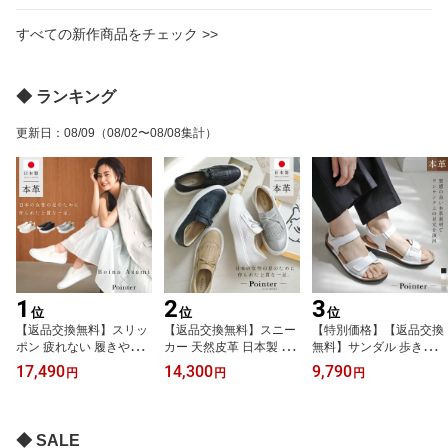
歩きやすい ブラック ホ
本製 ブラック ホワイト
本製 スニーファー ブラ
ワイト シルバー ブラウ
シルバー 22.5 25.0 大き
ック ブラウン 22.5 24.5
すべての新作商品をチェック >>
ン ネイビー 22.0 24.5 履
いサイズ カジュアル 通
厚底 軽量 軽い 通勤 衝撃
きやすい 紐 茶色 黒 クッ
勤 白 厚底
吸収 Pointer ポインター
ション
◆ ランキング
更新日
：
08/09
（08/02〜08/08集計）
1
2
3
位
位
位
【返品交換無料】スリッ
【返品交換無料】スニー
【特別価格】【返品交換
ポン 疲れない 履きやす
カー 天然皮革 日本製 本
無料】サンダル 歩きやす
い 浅見れいなさん×Point
革 タッセルスニーカー 3.
い ウエッジソール スト
17,490
14,300
9,790
円
円
円
erコラボ 日本製 上質本
5センチヒール 牛革 レデ
ラップサンダル クッショ
革スリッポン 3.5センチ
ィース 厚底 軽量 軽い ブ
ン マジックテープ 3.5セ
ヒール 歩きやすい レデ
ラック ホワイト ベージ
ンチヒール ローヒール
ィース 天然皮革 痛くな
ュ シルバー ネイビー 22.
レディース 軽量 軽い 天
◆ SALE