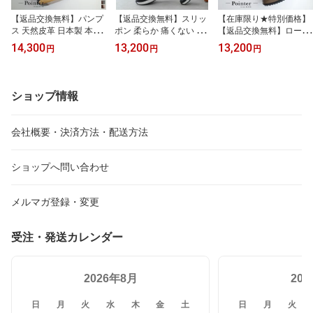
【返品交換無料】パンプ
【返品交換無料】スリッ
【在庫限り★特別価格】
ス 天然皮革 日本製 本革
ポン 柔らか 痛くない 本
【返品交換無料】ローフ
リボン付き スクエアトゥ
革スリッポン 日本製 天
ァー 天然皮革 日本製 本
14,300
13,200
13,200
円
円
円
パンプス 3.5センチヒー
然皮革 4.5センチヒール
革 ビット付きローファー
ル 痛くない レディース
履きやすい レディース
3センチヒール 歩きやす
3.5cmヒール 歩きやすい
歩きやすい 3E ブラック
い レディース 痛くない 4
ブラック グレー ブラウ
ホワイト ブラウン シル
E ブラック ブラウン カ
ショップ情報
ン 22.0 24.5 抗菌 消臭 履
バー ネイビー グレー 22.
ーキ ネイビー 22.0 25.0
きやすい 3E スクエアト
5 24.5 外反母趾 美脚 バ
小さいサイズ 3cmヒール
ゥ Ms. Jeune ミズ ジュ
イカラー クッション 抗
スクエアトゥ 牛革 Ms. J
会社概要・決済方法・配送方法
ーヌ
菌 消臭
eune ミズ ジューヌ
ショップへ問い合わせ
メルマガ登録・変更
受注・発送カレンダー
2026年8月
20
日
月
火
水
木
金
土
日
月
火