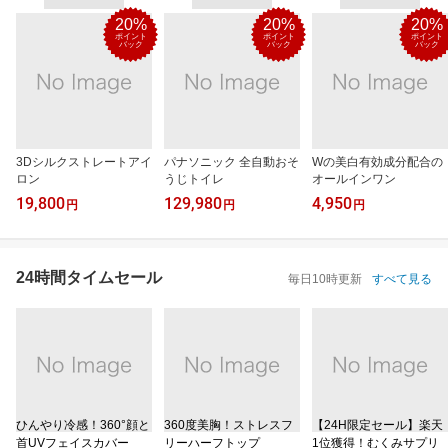
20%
20%
20%
ポイント
ポイント
ポイント
バック
バック
バック
3Dシルクストレートアイ
パナソニック 全自動おそ
Wの美白有効成分配合の
ロン
うじトイレ
オールインワン
19,800
129,980
4,950
円
円
円
24時間タイムセール
毎日10時更新
すべて見る
ひんやり冷感！360°顔と
360度美胸！ストレスフ
【24H限定セール】楽天
首UVフェイスカバー
リーハーフトップ
1位獲得！むくみサプリ