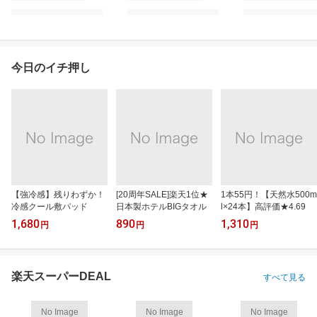
今日のイチ押し
【強冷感】残りわずか！
[20周年SALE]楽天1位★
1本55円！【天然水500m
冷感クール敷パッド
日本製ホテルBIGタオル
l×24本】高評価★4.69
1,680
890
1,310
円
円
円
楽天スーパーDEAL
すべて見る
No Image
No Image
No Image