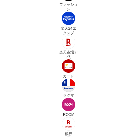
ファッショ
ン
楽天24エ
クスプ
楽天市場ア
プリ
カード
ラクマ
ROOM
銀行