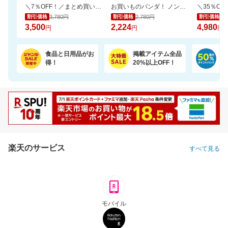
＼7％OFF！／まとめ買いに！ネピア トイレットペーパー 72ロール
お買いものパンダ！ ノンアルコール 除菌ウェットシート 60枚 24個
3,780円
2,780円
7,
割引価格
割引価格
割引価格
3,500
2,224
4,980
円
円
円
食品と日用品がお
掲載アイテム全品
日
得！
20%以上OFF！
ポ
楽天のサービス
すべて見る
モバイル