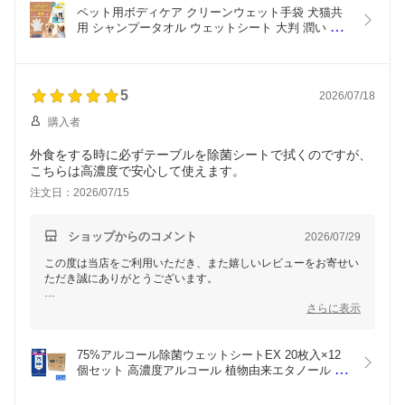
スタッフィちゃんはお水が苦手とのことですが、毎晩のお手入れ
ペット用ボディケア クリーンウェット手袋 犬猫共
を喜んでくれていると伺い、とても安心いたしました。短毛の抜
用 シャンプータオル ウェットシート 大判 潤い 厚
け毛や汚れもしっかり取れ、厚手でウェット感にもご満足いただ
手 ノンアルコール 無香料 舐めても安心 除菌 消臭 
けたようで何よりでございます。
[麻布大学名誉教授 獣医師監修]【12枚入】ジャパン
グッズ
また、拭きながらマッサージをしてコミュニケーションを深め、
5
2026/07/18
健康チェックにもお役立ていただいているとのこと、素敵なご活
用方法をご紹介いただきありがとうございます。
購入者
これからもワンちゃんにも飼い主様にも快適にお使いいただける
外食をする時に必ずテーブルを除菌シートで拭くのですが、
商品をお届けできるよう努めてまいります。
こちらは高濃度で安心して使えます。
この度は貴重なご感想をありがとうございました。またのご利
注文日：2026/07/15
用、そしてリピートでのご注文を心よりお待ちしております。ス
タッフィちゃんとの毎日が、より快適で楽しいものになりますよ
う願っております。
ショップからのコメント
2026/07/29
この度は当店をご利用いただき、また嬉しいレビューをお寄せい
ただき誠にありがとうございます。
外食時のテーブル除菌用としてご愛用いただき、「高濃度で安心
さらに表示
して使える」とご評価いただけましたこと、大変嬉しく思いま
す。
75%アルコール除菌ウェットシートEX 20枚入×12
これからも品質にこだわり、お客様に安心してお使いいただける
個セット 高濃度アルコール 植物由来エタノール 携
商品をお届けできるよう努めてまいります。
帯用 除菌シート 厚手 ウェットティッシュ 身のまわ
り除菌 家庭用 業務用 送料無料 ジャパングッズ