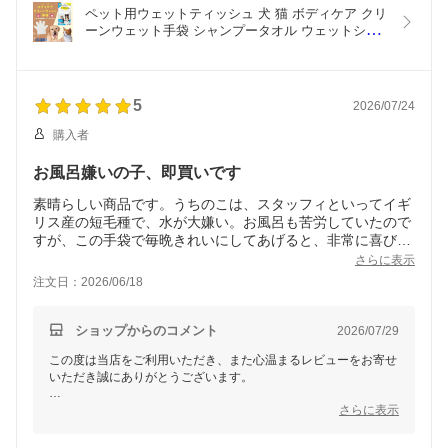
してお使いいただける商品を提供できるよう努めてまいります。
ペット用ウェットティッシュ 犬 猫 ボディケア クリ
またのご利用を心よりお待ちしております！
ーンウェット手袋 シャンプータオル ウェットシー
ト 大判 潤い 厚手 ノンアルコール 無香料 舐めても
安心 除菌 消臭 [麻布大学名誉教授 獣医師監修] 厚手
のウェット手袋で拭きやすい【12枚入】ジャパング
ッズ
5
2026/07/24
購入者
お風呂嫌いの子、即買いです
素晴らしい商品です。うちのこは、スタッフィといってイギ
リス産の短毛種で、水が大嫌い。お風呂も苦労していたので
すが、この手袋で毎晩きれいにしてあげると、非常に喜びま
す。短毛もよく絡み取れ、汚れも目でわかります。厚手でウ
さらに表示
ェットさ加減が半端ない。お風呂嫌いの子は必須です。ま
注文日：2026/06/18
た、これで拭いてあげつつ、マッサージすると、犬が喜ぶ
し、犬の健康状態もわかります。またリピートします。
ショップからのコメント
2026/07/29
この度は当店をご利用いただき、また心温まるレビューをお寄せ
いただき誠にありがとうございます。
「素晴らしい商品」とのお言葉をいただき、スタッフ一同大変嬉
さらに表示
しく拝見いたしました。