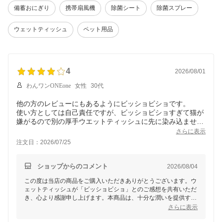
備蓄おにぎり
携帯扇風機
除菌シート
除菌スプレー
ウェットティッシュ
ペット用品
4
2026/08/01
わんワンONEone
女性
30代
他の方のレビューにもあるようにビッショビショです。
使い方としては自己責任ですが、ビッショビショすぎて猫が
嫌がるので別の厚手ウエットティッシュに先に染み込ませて
使い、本品は少し絞って使用してます。
さらに表示
注文日：2026/07/25
ショップからのコメント
2026/08/04
この度は当店の商品をご購入いただきありがとうございます。ウ
ェットティッシュが「ビッショビショ」とのご感想を共有いただ
き、心より感謝申し上げます。本商品は、十分な潤いを提供する
仕様で設計されていますが、その点が過剰に感じられる場合もあ
さらに表示
るようで、ご不便をおかけしております。他の製品に染み込ませ