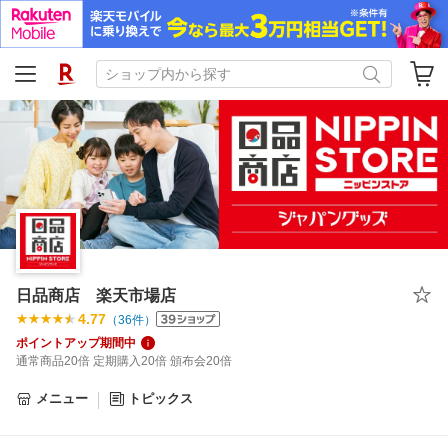
日品商店 楽天市場店
4.77
（
36
件）
ポイントアップ期間中
通常商品20倍 定期購入20倍 頒布会20倍
メニュー
トピックス