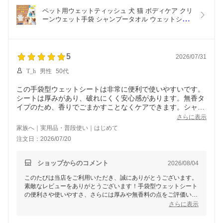
たり、絞って使用されるなど工夫してご利用いただき、本当にあ
りがとうございます。
ペット用ウェットティッシュ 犬 猫 ボディケア クリ
ーンウェット手袋 シャンプータオル ウェットシー
いただいたご意見は今後の商品改善の参考とさせて頂きます。も
ト 大判 潤い 厚手 ノンアルコール 無香料 舐めても
しご不明な点やさらなるアドバイスがございましたら、ぜひいつ
安心 除菌 消臭 [麻布大学名誉教授 獣医師監修] 厚手
でもお気軽にお伝えください。引き続き、ペットとの快適な生活
のウェット手袋で拭きやすい【12枚入】ジャパング
のお役に立てる商品をお届けしてまいります。
ッズ
5
2026/07/31
T_h
男性
50代
この手袋型ウェットシートは非常に便利で使いやすいです。
シートは厚みがあり、破れにくく安心感があります。無香タ
イプのため、香りでごまかすことなくケアできます。シャン
プーの合間のお手入れに最適で、時短にもなるのでおすすめ
さらに表示
です。
家族へ｜実用品・普段使い｜はじめて
注文日：2026/07/20
ショップからのコメント
2026/08/04
このたびは当店をご利用いただき、誠にありがとうございます。
素敵なレビューをありがとうございます！手袋型ウェットシート
の便利さや使いやすさ、さらには厚みや無香料の点をご評価いた
だき、大変嬉しく思います。シャンプーの合間のお手入れに役立
さらに表示
てていただけているとのことで、お客様のペットケアのお手伝い
ができたことを光栄に感じています。これからも使いやすく安心