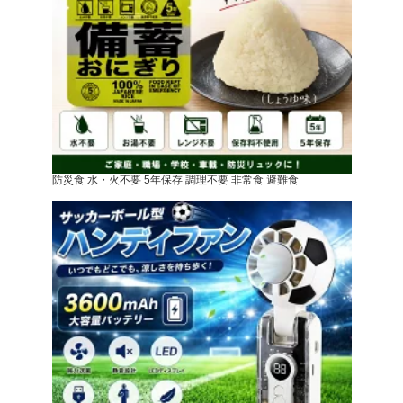
防災食 水・火不要 5年保存 調理不要 非常食 避難食