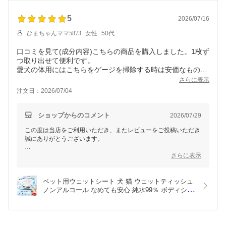
またのご利用をスタッフ一同、心よりお待ちしております。この
度は誠にありがとうございました。
5
2026/07/16
ひまちゃんママ5873
女性
50代
口コミを見て(成分内容)こちらの商品を購入しました。1枚ず
つ取り出せて便利です。
愛犬の体用にはこちらをゲージを掃除する時は安価なもので
と使い分けしてます。
さらに表示
注文日：2026/07/04
ショップからのコメント
2026/07/29
この度は当店をご利用いただき、またレビューをご投稿いただき
誠にありがとうございます。
数ある商品の中から、成分内容をご覧いただいたうえで当店の商
さらに表示
品をお選びいただき、大変嬉しく思います。
また、1枚ずつ取り出せる使いやすさにもご満足いただけたよう
ペット用ウェットシート 犬 猫 ウェットティッシュ 
で何よりでございます。愛犬の体のお手入れ用と、ケージのお掃
ノンアルコール なめても安心 純水99％ ボディシー
除用で上手に使い分けていただいているとのこと、日々のケアに
ト お手入れ 口まわり 足ふき おしりふき 大容量 ま
お役立ていただけて嬉しい限りです。
とめ買い 送料無料 (3個×80枚)
これからも安心してご使用いただける品質と、使いやすい商品を