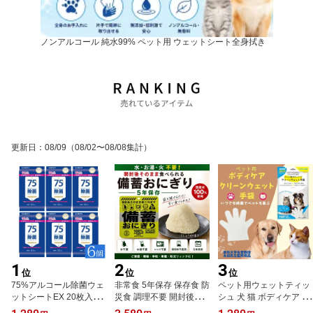
ノンアルコール 純水99% ペット用 ウェットシート全身拭き
更新日
：
08/09
（08/02〜08/08集計）
1
2
3
位
位
位
75%アルコール除菌ウェ
非常食 5年保存 保存食 防
ペット用ウェットティッ
ットシートEX 20枚入×6
災食 調理不要 開封後そ
シュ 犬 猫 ボディケア ク
個セット 高濃度アルコー
のまま食べられる 非常食
リーンウェット手袋 シャ