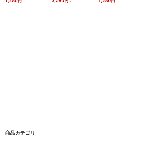
1,280
3,580
1,280
円
円
～
円
ル 植物由来エタノール
おにぎり 備蓄おにぎり
ンプータオル ウェットシ
携帯用 除菌シート 厚手
備蓄食 国産米100％ しょ
ート 大判 潤い 厚手 ノン
ウェットティッシュ 身の
うゆ味 携帯おにぎり 災
アルコール 無香料 舐め
まわり除菌 家庭用 業務
害 地震 台風 キャンプ 登
ても安心 除菌 消臭 [麻布
用 送料無料 ジャパング
山 アウトドア 家庭・学
大学名誉教授 獣医師監
ッズ
校・企業 備蓄食 長期保
修] 厚手のウェット手袋
存おにぎり ジャパングッ
で拭きやすい【12枚入】
ズ
ジャパングッズ
商品カテゴリ