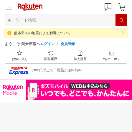
熊本県での地震による影響について
ようこそ 楽天市場へ
ログイン
会員登録
お気に入り
閲覧履歴
購入履歴
myクーポン
1,980円以上で日用品が送料無料