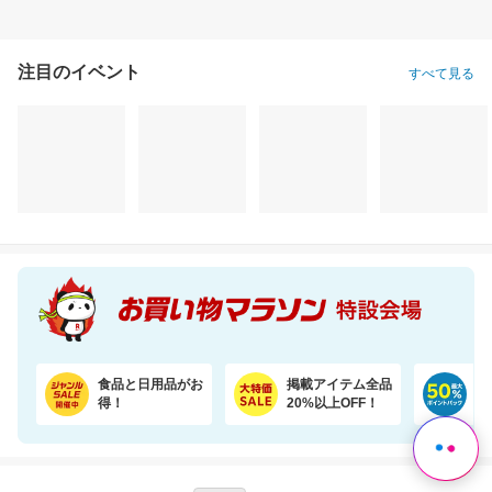
注目のイベント
すべて見る
食品と日用品がお
掲載アイテム全品
日
得！
20%以上OFF！
ポ