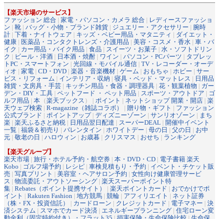
【楽天市場のサービス】
ファッション 総合
|
家電・パソコン・カメラ 総合
|
レディースファッショ
ン
|
靴
|
バッグ・小物・ブランド雑貨
|
ジュエリー・アクセサリー
|
腕時
計
|
下着・ナイトウェア
|
キッズ・ベビー用品・マタニティ
|
ダイエット・
健康
|
医薬品・コンタクトレンズ・介護用品
|
美容・コスメ・香水
|
車・バ
イク
|
カー用品・バイク用品
|
食品
|
スイーツ・お菓子
|
水・ソフトドリン
ク
|
ビール・洋酒
|
日本酒・焼酎
|
ワイン
|
パソコン・PCパーツ
|
タブレッ
トPC・スマートフォン
|
光回線・モバイル通信
|
TV・レコーダー・オーデ
ィオ
|
家電
|
CD・DVD
|
楽器・音楽機材
|
ゲーム
|
おもちゃ
|
ホビー
|
サー
ビス・リフォーム
|
インテリア・収納
|
寝具・ベッド・マットレス
|
日用品
雑貨・文房具・手芸
|
キッチン用品・食器・調理器具
|
花・観葉植物
|
ガー
デン・DIY・工具
|
ペットフード ・ ペット用品
|
スポーツ・アウトドア
|
ゴ
ルフ用品
|
本
（
楽天ブックス
） |
ポイント
|
ネットショップ 開業・開店
|
楽
天ウェブ検索
|
R-magazine（雑誌コラボ）
|
贈り物・ギフト
|
ファッション
公式ブランド
|
ポイントアップ
|
ディズニーゾーン
|
サンリオゾーン
|
まち
楽
|
楽天ふるさと納税
|
日用品翌日配達
|
スーパーDEAL
|
開催中イベント
一覧
|
福袋＆初売り
|
バレンタイン
|
ホワイトデー
|
母の日
|
父の日
|
お中
元
|
敬老の日
|
ハロウィン
|
お歳暮
|
クリスマス
|
おせち
|
ランキング
【楽天グループ】
楽天市場
|
旅行・ホテル予約・航空券
|
本・DVD・CD
|
電子書籍 楽天
Kobo
|
ゴルフ場予約
|
レシピ
|
車検見積もり・予約
|
イベント・チケット販
売
|
写真プリント
|
美容室・ヘアサロン予約
|
女性向け健康管理サービ
ス
|
物流委託・アウトソーシング
|
楽天スーパーポイント特
集
|
Rebates（ポイント提携サイト）
|
楽天ポイントカード
|
おでかけでポ
イント
|
Rakuten Fashion
|
地方競馬
|
競輪
|
アフィリエイト
|
ネット証券
（株・FX・投資信託）
|
カードローン
|
クレジットカード
|
電子マネー
|
決
済システム
|
スマホでカード決済
|
エネルギープランニング
|
住宅ローン変
動金利（固定特約付き）・フラット35
|
損害保険・生命保険比較
|
生命保