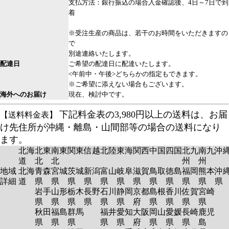
支払方法：銀行振込の場合入金確認後、4日～7日で到
着
※受注生産の商品は、若干のお時間をいただきますの
で
別途連絡いたします。
配達日
ご希望の配達日に配達いたします。
<午前中・午後>どちらかの指定もできます。
※ご希望に添えない場合もございます。
海外へのお届け
現在、検討中です。
下記料金表の3,980円以上の送料は、お届
【送料料金表】
け先住所が沖縄・離島・山間部等の場合の送料になり
ます。
北海
北東
南東
関東
信越
北陸
東海
関西
中国
四国
北九
南九
沖
道
北
北
州
州
地域
北海
青森
宮城
茨城
新潟
富山
岐阜
滋賀
鳥取
徳島
福岡
熊本
沖
詳細
道
県
県
県
県
県
県
県
県
県
県
県
岩手
山形
栃木
長野
石川
静岡
京都
島根
香川
佐賀
宮崎
県
県
県
県
県
県
府
県
県
県
県
秋田
福島
群馬
福井
愛知
大阪
岡山
愛媛
長崎
鹿児
県
県
県
県
県
府
県
県
県
島