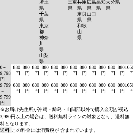
埼玉
三重
兵庫
広島
高知
大分
県
県
県
県
県
県
県
千葉
奈良
山口
県
県
県
東京
和歌
都
山
神奈
県
川
県
山梨
県
0～
880
880
880
880
880
880
880
880
880
880
880
880
165
9,798
円
円
円
円
円
円
円
円
円
円
円
円
円
9,799
880
880
880
880
880
880
880
880
880
880
880
880
165
～
円
円
円
円
円
円
円
円
円
円
円
円
9,799
円
※お届け先住所が沖縄・離島・山間部以外で購入金額が税込
3,980円以上の場合は、送料無料ラインの対象となり、送料無
料となります。
送料
この料金には消費税が 含まれています。