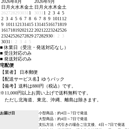
2026年8月
2026年9月
日
月
火
水
木
金
土
日
月
火
水
木
金
土
26
27
28
29
30
31
1
30
31
1
2
3
4
5
2
3
4
5
6
7
8
6
7
8
9
10
11
12
9
10
11
12
13
14
15
13
14
15
16
17
18
19
16
17
18
19
20
21
22
20
21
22
23
24
25
26
23
24
25
26
27
28
29
27
28
29
30
1
2
3
30
31
1
2
3
4
5
■
休業日（受注・発送対応なし）
■
受注対応のみ
■
発送対応のみ
宅配便
【業者】 日本郵便
【配送サービス名】ゆうパック
【備考】送料は880円（税込）です。
※11,000円以上お買い上げで送料無料です。
ただし北海道、東北、沖縄、離島は除きます。
お届け日
小型商品：約4日～7日で発送
大型商品：約4日～7日で発送
支払方法：代引きの場合ご注文後、4日～7日で発送