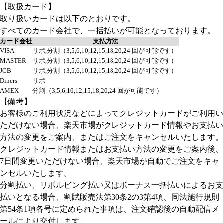
【取扱カード】
取り扱いカードは以下のとおりです。
すべてのカード会社で、一括払いが可能となっております。
カード会社
支払方法
VISA
リボ,分割（3,5,6,10,12,15,18,20,24 回が可能です）
MASTER
リボ,分割（3,5,6,10,12,15,18,20,24 回が可能です）
JCB
リボ,分割（3,5,6,10,12,15,18,20,24 回が可能です）
Diners
リボ
AMEX
分割（3,5,6,10,12,15,18,20,24 回が可能です）
【備考】
お客様のご利用状況などによってクレジットカードがご利用い
ただけない場合、楽天市場がクレジットカード情報やお支払い
方法の変更をご案内、またはご注文をキャンセルいたします。
クレジットカード情報またはお支払い方法の変更をご案内後、
7日間変更いただけない場合、楽天市場が自動でご注文をキャ
ンセルいたします。
分割払い、リボルビング払い又はボーナス一括払いによるお支
払いとなる場合、割賦販売法第30条2の3第4項、同法施行規則
第54条1項各号に定められた事項は、注文確認後の自動配信メ
ールにより交付します。