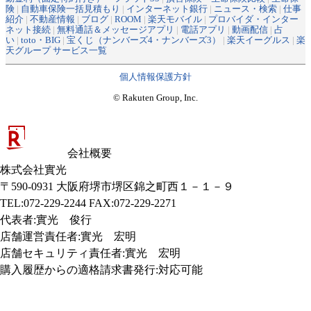
険
|
自動車保険一括見積もり
|
インターネット銀行
|
ニュース・検索
|
仕事
紹介
|
不動産情報
|
ブログ
|
ROOM
|
楽天モバイル
|
プロバイダ・インター
ネット接続
|
無料通話＆メッセージアプリ
|
電話アプリ
|
動画配信
|
占
い
|
toto・BIG
|
宝くじ（ナンバーズ4・ナンバーズ3）
|
楽天イーグルス
|
楽
天グループ サービス一覧
個人情報保護方針
© Rakuten Group, Inc.
会社概要
株式会社實光
〒590-0931 大阪府堺市堺区錦之町西１－１－９
TEL:072-229-2244 FAX:072-229-2271
代表者
:
實光 俊行
店舗運営責任者
:
實光 宏明
店舗セキュリティ責任者
:
實光 宏明
購入履歴からの適格請求書発行:対応可能