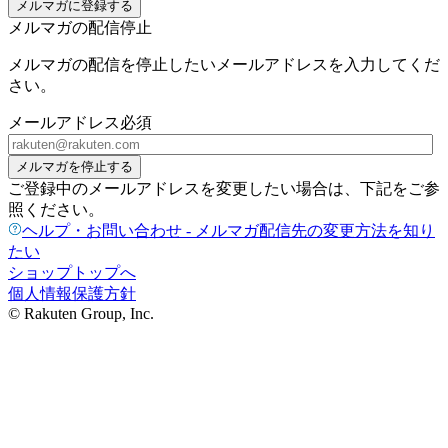
メルマガに登録する
メルマガの配信停止
メルマガの配信を停止したいメールアドレスを入力してくだ
さい。
メールアドレス
必須
メルマガを停止する
ご登録中のメールアドレスを変更したい場合は、下記をご参
照ください。
ヘルプ・お問い合わせ - メルマガ配信先の変更方法を知り
たい
ショップトップへ
個人情報保護方針
© Rakuten Group, Inc.