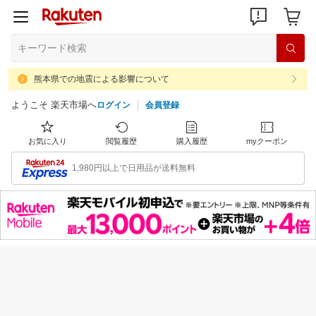
熊本県での地震による影響について
ようこそ 楽天市場へ
ログイン
会員登録
お気に入り
閲覧履歴
購入履歴
myクーポン
1,980円以上で日用品が送料無料