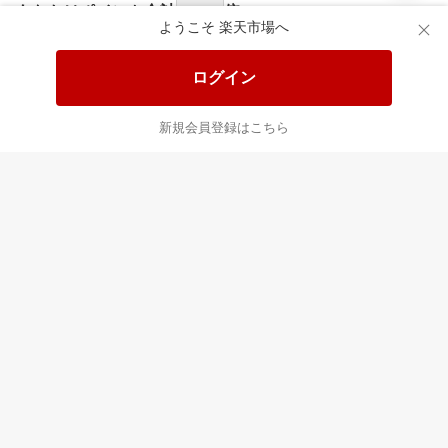
食品と日用品がお
掲載アイテム全品
日
得！
20%以上OFF！
ポ
ようこそ 楽天市場へ
ログイン
あなたはポイント
合計
倍
新規会員登録はこちら
最近チェックした商品
すべて見る