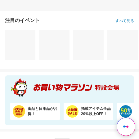
注目のイベント
すべて見る
＼22％OFF！1枚あたり19円～／ふわもちタッチ！Genki！パンツ 3個セット
＼11％OFF！／コンパクトな2倍巻き！キッチンペーパー 12ロール
3,580円
1,620円
16
割引価格
割引価格
割引価格
2,780
1,430
9,900
円
円
円